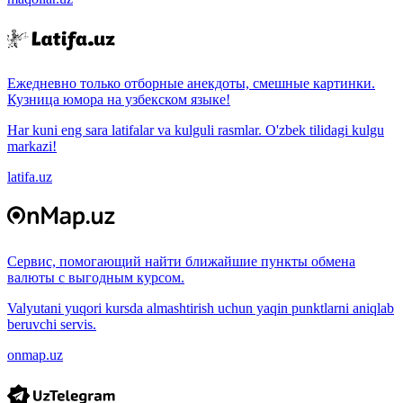
Ежедневно только отборные анекдоты, смешные картинки.
Кузница юмора на узбекском языке!
Har kuni eng sara latifalar va kulguli rasmlar. O'zbek tilidagi kulgu
markazi!
latifa.uz
Сервис, помогающий найти ближайшие пункты обмена
валюты с выгодным курсом.
Valyutani yuqori kursda almashtirish uchun yaqin punktlarni aniqlab
beruvchi servis.
onmap.uz