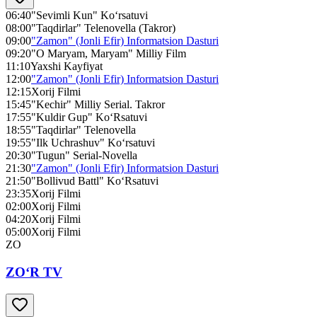
06:40
"Sevimli Kun" Ko‘rsatuvi
08:00
"Taqdirlar" Telenovella (Takror)
09:00
"Zamon" (Jonli Efir) Informatsion Dasturi
09:20
"O Maryam, Maryam" Milliy Film
11:10
Yaxshi Kayfiyat
12:00
"Zamon" (Jonli Efir) Informatsion Dasturi
12:15
Xorij Filmi
15:45
"Kechir" Milliy Serial. Takror
17:55
"Kuldir Gup" Ko‘Rsatuvi
18:55
"Taqdirlar" Telenovella
19:55
"Ilk Uchrashuv" Ko‘rsatuvi
20:30
"Tugun" Serial-Novella
21:30
"Zamon" (Jonli Efir) Informatsion Dasturi
21:50
"Bollivud Battl" Ko‘Rsatuvi
23:35
Xorij Filmi
02:00
Xorij Filmi
04:20
Xorij Filmi
05:00
Xorij Filmi
ZO
ZO‘R TV