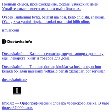
Полный смысл, происхождение, формы узбекских имён.
Узнайте смысл своего имени и имён близких.
O'zbek Ismlarning to'liq, batafsil ma'nosi, kelib chiqishi, shakllari.
O'zingiz va yaqinlaringizni ismlari ma'nosini bilib oling.
ismlar.com
DostavkaInfo — Каталог сервисов, предлагающих доставку
еды, лекарств, книг и товаров для дома.
DostavkaInfo — Taomlar, dorilar, kitoblar va boshqa uy uchun
kerakli bo'lagan narsalarni yetkazib berish xizmatlari bor servislar.
dostavkainfo.uz
Imlo.uz — Орфографический словарь узбекского языка. В базе
более 87 000 слов.