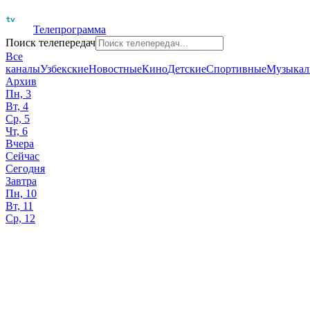
Телепрограмма
Поиск телепередач
Все
каналы
Узбекские
Новостные
Кино
Детские
Спортивные
Музыкал
Архив
Пн, 3
Вт, 4
Ср, 5
Чт, 6
Вчера
Сейчас
Сегодня
Завтра
Пн, 10
Вт, 11
Ср, 12