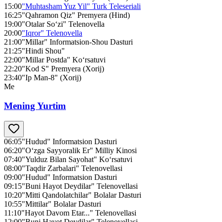
15:00
"Muhtasham Yuz Yil" Turk Teleseriali
16:25
"Qahramon Qiz" Premyera (Hind)
19:00
"Otalar So‘zi" Telenovella
20:00
"Iqror" Telenovella
21:00
"Millar" Informatsion-Shou Dasturi
21:25
"Hindi Shou"
22:00
"Millar Postda" Ko‘rsatuvi
22:20
"Kod S" Premyera (Xorij)
23:40
"Ip Man-8" (Xorij)
Me
Mening Yurtim
06:05
"Hudud" Informatsion Dasturi
06:20
"O‘zga Sayyoralik Er" Milliy Kinosi
07:40
"Yulduz Bilan Sayohat" Ko‘rsatuvi
08:00
"Taqdir Zarbalari" Telenovellasi
09:00
"Hudud" Informatsion Dasturi
09:15
"Buni Hayot Deydilar" Telenovellasi
10:20
"Mitti Qandolatchilar" Bolalar Dasturi
10:55
"Mittilar" Bolalar Dasturi
11:10
"Hayot Davom Etar..." Telenovellasi
12:00
"Buni Hayot Deydilar" Telenovellasi