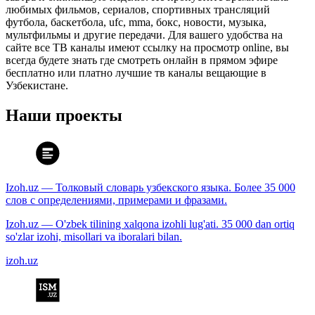
любимых фильмов, сериалов, спортивных трансляций
футбола, баскетбола, ufc, mma, бокс, новости, музыка,
мультфильмы и другие передачи. Для вашего удобства на
сайте все ТВ каналы имеют ссылку на просмотр online, вы
всегда будете знать где смотреть онлайн в прямом эфире
бесплатно или платно лучшие тв каналы вещающие в
Узбекистане.
Наши проекты
Izoh.uz — Толковый словарь узбекского языка. Более 35 000
слов с определениями, примерами и фразами.
Izoh.uz — O'zbek tilining xalqona izohli lug'ati. 35 000 dan ortiq
so'zlar izohi, misollari va iboralari bilan.
izoh.uz