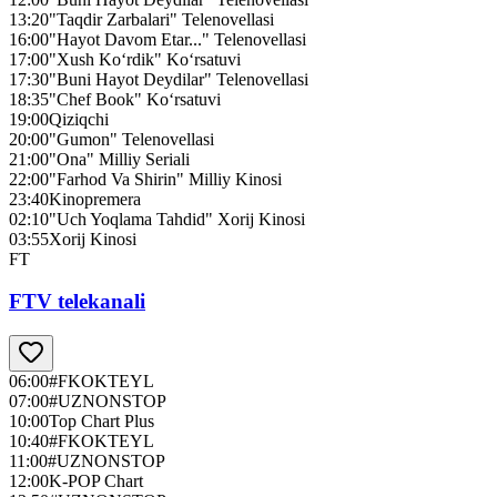
13:20
"Taqdir Zarbalari" Telenovellasi
16:00
"Hayot Davom Etar..." Telenovellasi
17:00
"Xush Ko‘rdik" Ko‘rsatuvi
17:30
"Buni Hayot Deydilar" Telenovellasi
18:35
"Chef Book" Ko‘rsatuvi
19:00
Qiziqchi
20:00
"Gumon" Telenovellasi
21:00
"Ona" Milliy Seriali
22:00
"Farhod Va Shirin" Milliy Kinosi
23:40
Kinopremera
02:10
"Uch Yoqlama Tahdid" Xorij Kinosi
03:55
Xorij Kinosi
FT
FTV telekanali
06:00
#FKOKTEYL
07:00
#UZNONSTOP
10:00
Top Chart Plus
10:40
#FKOKTEYL
11:00
#UZNONSTOP
12:00
K-POP Chart