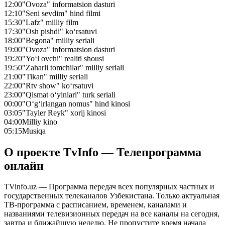
12:00
"Ovoza" informatsion dasturi
12:10
"Seni sevdim" hind filmi
15:30
"Lafz" milliy film
17:30
"Osh pishdi" ko‘rsatuvi
18:00
"Begona" milliy seriali
19:00
"Ovoza" informatsion dasturi
19:20
"Yo‘l ovchi" realiti shousi
19:50
"Zaharli tomchilar" milliy seriali
21:00
"Tikan" milliy seriali
22:00
"Rtv show" ko‘rsatuvi
23:00
"Qismat o‘yinlari" turk seriali
00:00
"O‘g‘irlangan nomus" hind kinosi
03:05
"Tayler Reyk" xorij kinosi
04:00
Milliy kino
05:15
Musiqa
О проекте TvInfo — Телепрограмма
онлайн
TVinfo.uz — Программа передач всех популярных частных и
государственных телеканалов Узбекистана. Только актуальная
ТВ-программа с расписанием, временем, каналами и
названиями телевизионных передач на все каналы на сегодня,
завтра и ближайшую неделю. Не пропустите время начала