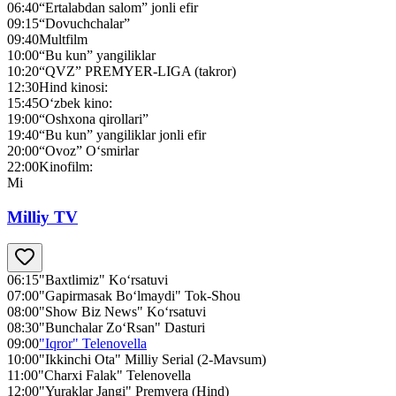
06:40
“Ertalabdan salom” jonli efir
09:15
“Dovuchchalar”
09:40
Multfilm
10:00
“Bu kun” yangiliklar
10:20
“QVZ” PREMYER-LIGA (takror)
12:30
Hind kinosi:
15:45
O‘zbek kino:
19:00
“Oshxona qirollari”
19:40
“Bu kun” yangiliklar jonli efir
20:00
“Ovoz” O‘smirlar
22:00
Kinofilm:
Mi
Milliy TV
06:15
"Baxtlimiz" Ko‘rsatuvi
07:00
"Gapirmasak Bo‘lmaydi" Tok-Shou
08:00
"Show Biz News" Ko‘rsatuvi
08:30
"Bunchalar Zo‘Rsan" Dasturi
09:00
"Iqror" Telenovella
10:00
"Ikkinchi Ota" Milliy Serial (2-Mavsum)
11:00
"Charxi Falak" Telenovella
12:00
"Yuraklar Jangi" Premyera (Hind)