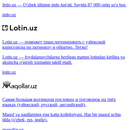
Imlo.uz — O'zbek tilining imlo lug'ati. Saytda 87 000 ortiq so'z bor.
imlo.uz
Lotin.uz — поможет транслитерировать с узбекской
кириллицы на латиницу и обратно. Легко!
Lotin.uz — foydalanuvchilarga berilgan matnni lotindan kirillga va
aksincha o'girish xizmatini taklif etadi.
lotin.uz
Самая большая коллекция пословиц и поговорок на трёх
языках (узбекский, русский, английский).
Maqol va naqllarning eng katta kolleksiyasi. Har bir maqol uchta
tilda (o'zbek, rus, ingliz).
maqollar.uz