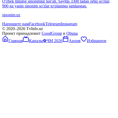
O'zbek tilining sinonimlar lug'ati. Saytda 3300 tadan ortiq so'zlar,
900 ga yaqin sinonim so'zlar to'plamiga jamlangan.
sinonim.uz
Напишите нам
Facebook
Telegram
Instagram
© 2020–
2026
TvInfo.uz
Проект принадлежит
GoodGroup
и
Obuna
Главная
Каналы
⚽
ЧМ 2026
Архив
Избранное