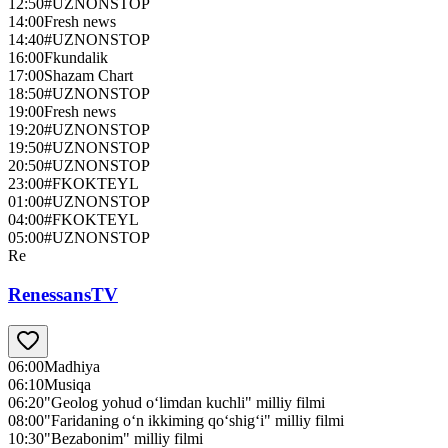
12:50
#UZNONSTOP
14:00
Fresh news
14:40
#UZNONSTOP
16:00
Fkundalik
17:00
Shazam Chart
18:50
#UZNONSTOP
19:00
Fresh news
19:20
#UZNONSTOP
19:50
#UZNONSTOP
20:50
#UZNONSTOP
23:00
#FKOKTEYL
01:00
#UZNONSTOP
04:00
#FKOKTEYL
05:00
#UZNONSTOP
Re
RenessansTV
06:00
Madhiya
06:10
Musiqa
06:20
"Geolog yohud o‘limdan kuchli" milliy filmi
08:00
"Faridaning o‘n ikkiming qo‘shig‘i" milliy filmi
10:30
"Bezabonim" milliy filmi