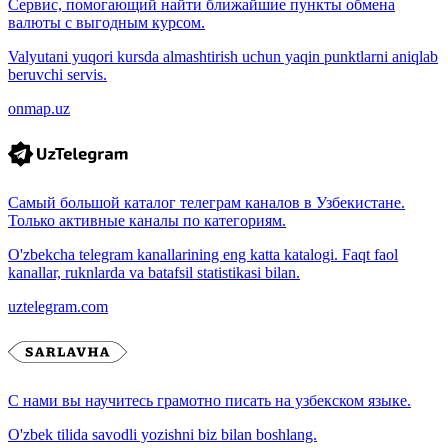
Сервис, помогающий найти ближайшие пункты обмена
валюты с выгодным курсом.
Valyutani yuqori kursda almashtirish uchun yaqin punktlarni aniqlab
beruvchi servis.
onmap.uz
Самый большой каталог телеграм каналов в Узбекистане.
Только активные каналы по категориям.
O'zbekcha telegram kanallarining eng katta katalogi. Faqt faol
kanallar, ruknlarda va batafsil statistikasi bilan.
uztelegram.com
С нами вы научитесь грамотно писать на узбекском языке.
O'zbek tilida savodli yozishni biz bilan boshlang.