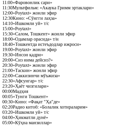
11:00
«Фаровонлик сари»
11:30
Мультфильм: «Акаука Гримм эртаклари»
12:00
«Poytaxt» жонли эфир
12:30
Кино: «Сўнгги лаҳза»
14:10
«Ишкомли уй» т/с
15:00
«Poytaxt»
15:30
«Салом, Тошкент» жонли эфир
18:00
«Одамлар орасида» т/н
18:40
«Тошкентда истеъдодлар ижроси»
19:00
«Poytaxt» жонли эфир
19:30
«Инсон қадри»
20:00
«Сиз нима дейсиз?»
20:30
«Poytaxt» жонли эфир
21:00
«Таскин» жонли эфир
22:00
«Саккизинчи мўъжиза»
22:30
«Афсунгар» т/с
23:20
«Ҳаёт чизгилари»
00:00
Мадҳия
00:05
«Тунги Тошкент»
00:30
«Кино: «Фақат "Ҳа"де»
02:20
Радио китоб: «Болалик хотираларим»
03:20
«Ишкомли уй» т/с
04:00
«Ҳикматли дунё»
05:00
«Кўҳна манзиллар»