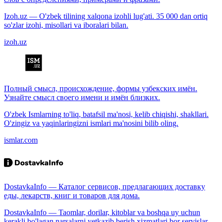
Izoh.uz — O'zbek tilining xalqona izohli lug'ati. 35 000 dan ortiq
so'zlar izohi, misollari va iboralari bilan.
izoh.uz
Полный смысл, происхождение, формы узбекских имён.
Узнайте смысл своего имени и имён близких.
O'zbek Ismlarning to'liq, batafsil ma'nosi, kelib chiqishi, shakllari.
O'zingiz va yaqinlaringizni ismlari ma'nosini bilib oling.
ismlar.com
DostavkaInfo — Каталог сервисов, предлагающих доставку
еды, лекарств, книг и товаров для дома.
DostavkaInfo — Taomlar, dorilar, kitoblar va boshqa uy uchun
kerakli bo'lagan narsalarni yetkazib berish xizmatlari bor servislar.