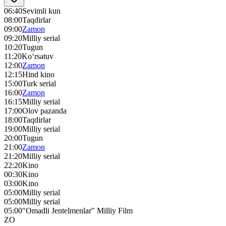
06:40
Sevimli kun
08:00
Taqdirlar
09:00
Zamon
09:20
Milliy serial
10:20
Tugun
11:20
Ko‘rsatuv
12:00
Zamon
12:15
Hind kino
15:00
Turk serial
16:00
Zamon
16:15
Milliy serial
17:00
Olov pazanda
18:00
Taqdirlar
19:00
Milliy serial
20:00
Tugun
21:00
Zamon
21:20
Milliy serial
22:20
Kino
00:30
Kino
03:00
Kino
05:00
Milliy serial
05:00
Milliy serial
05:00
"Omadli Jentelmenlar" Milliy Film
ZO