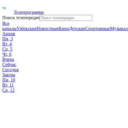
Телепрограмма
Поиск телепередач
Все
каналы
Узбекские
Новостные
Кино
Детские
Спортивные
Музыкал
Архив
Пн, 3
Вт, 4
Ср, 5
Чт, 6
Вчера
Сейчас
Сегодня
Завтра
Пн, 10
Вт, 11
Ср, 12