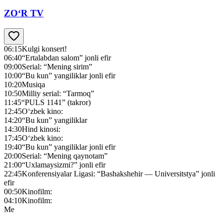
ZO‘R TV
06:15
Kulgi konsert!
06:40
“Ertalabdan salom” jonli efir
09:00
Serial: “Mening sirim”
10:00
“Bu kun” yangiliklar jonli efir
10:20
Musiqa
10:50
Milliy serial: “Tarmoq”
11:45
“PULS 1141” (takror)
12:45
O‘zbek kino:
14:20
“Bu kun” yangiliklar
14:30
Hind kinosi:
17:45
O‘zbek kino:
19:40
“Bu kun” yangiliklar jonli efir
20:00
Serial: “Mening qaynotam”
21:00
“Uxlamaysizmi?” jonli efir
22:45
Konferensiyalar Ligasi: “Bashakshehir — Universitstya” jonli
efir
00:50
Kinofilm:
04:10
Kinofilm:
Me