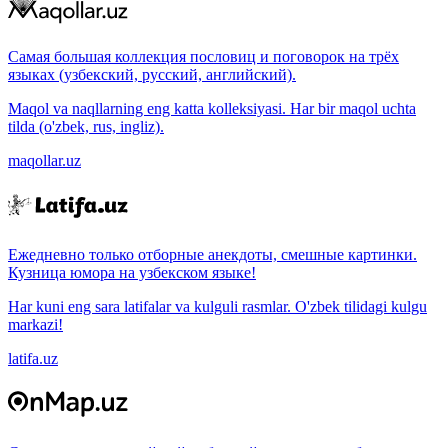
Самая большая коллекция пословиц и поговорок на трёх
языках (узбекский, русский, английский).
Maqol va naqllarning eng katta kolleksiyasi. Har bir maqol uchta
tilda (o'zbek, rus, ingliz).
maqollar.uz
Ежедневно только отборные анекдоты, смешные картинки.
Кузница юмора на узбекском языке!
Har kuni eng sara latifalar va kulguli rasmlar. O'zbek tilidagi kulgu
markazi!
latifa.uz