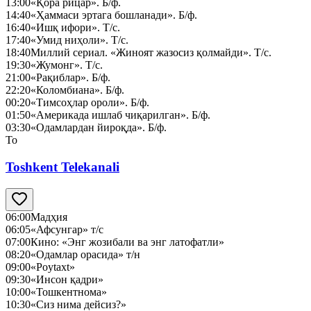
13:00
«Қора рицар». Б/ф.
14:40
«Ҳаммаси эртага бошланади». Б/ф.
16:40
«Ишқ ифори». Т/с.
17:40
«Умид ниҳоли». Т/с.
18:40
Миллий сериал. «Жиноят жазосиз қолмайди». Т/с.
19:30
«Жумонг». Т/с.
21:00
«Рақиблар». Б/ф.
22:20
«Коломбиана». Б/ф.
00:20
«Тимсоҳлар ороли». Б/ф.
01:50
«Америкада ишлаб чиқарилган». Б/ф.
03:30
«Одамлардан йироқда». Б/ф.
To
Toshkent Telekanali
06:00
Мадҳия
06:05
«Афсунгар» т/с
07:00
Кино: «Энг жозибали ва энг латофатли»
08:20
«Одамлар орасида» т/н
09:00
«Poytaxt»
09:30
«Инсон қадри»
10:00
«Тошкентнома»
10:30
«Сиз нима дейсиз?»