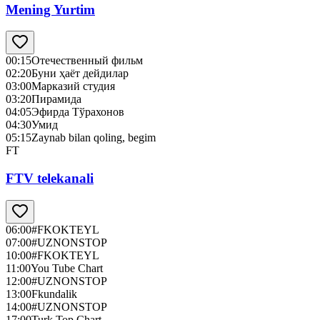
Mening Yurtim
00:15
Отечественный фильм
02:20
Буни ҳаёт дейдилар
03:00
Марказий студия
03:20
Пирамида
04:05
Эфирда Тўрахонов
04:30
Умид
05:15
Zaynab bilan qoling, begim
FT
FTV telekanali
06:00
#FKOKTEYL
07:00
#UZNONSTOP
10:00
#FKOKTEYL
11:00
You Tube Chart
12:00
#UZNONSTOP
13:00
Fkundalik
14:00
#UZNONSTOP
17:00
Turk Top Chart