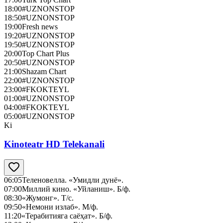
18:00
#UZNONSTOP
18:50
#UZNONSTOP
19:00
Fresh news
19:20
#UZNONSTOP
19:50
#UZNONSTOP
20:00
Top Chart Plus
20:50
#UZNONSTOP
21:00
Shazam Chart
22:00
#UZNONSTOP
23:00
#FKOKTEYL
01:00
#UZNONSTOP
04:00
#FKOKTEYL
05:00
#UZNONSTOP
Ki
Kinoteatr HD Telekanali
06:05
Теленовелла. «Умидли дунё».
07:00
Миллий кино. «Уйланиш». Б/ф.
08:30
«Жумонг». Т/с.
09:50
«Немони излаб». М/ф.
11:20
«Терабитияга саёҳат». Б/ф.