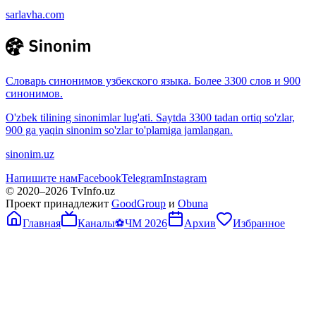
sarlavha.com
Словарь синонимов узбекского языка. Более 3300 слов и 900
синонимов.
O'zbek tilining sinonimlar lug'ati. Saytda 3300 tadan ortiq so'zlar,
900 ga yaqin sinonim so'zlar to'plamiga jamlangan.
sinonim.uz
Напишите нам
Facebook
Telegram
Instagram
© 2020–
2026
TvInfo.uz
Проект принадлежит
GoodGroup
и
Obuna
Главная
Каналы
⚽
ЧМ 2026
Архив
Избранное