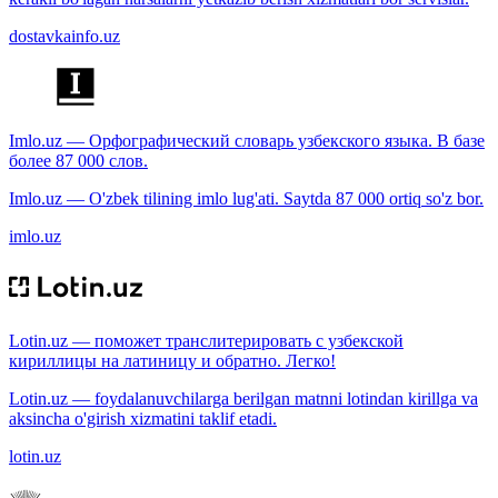
dostavkainfo.uz
Imlo.uz — Орфографический словарь узбекского языка. В базе
более 87 000 слов.
Imlo.uz — O'zbek tilining imlo lug'ati. Saytda 87 000 ortiq so'z bor.
imlo.uz
Lotin.uz — поможет транслитерировать с узбекской
кириллицы на латиницу и обратно. Легко!
Lotin.uz — foydalanuvchilarga berilgan matnni lotindan kirillga va
aksincha o'girish xizmatini taklif etadi.
lotin.uz