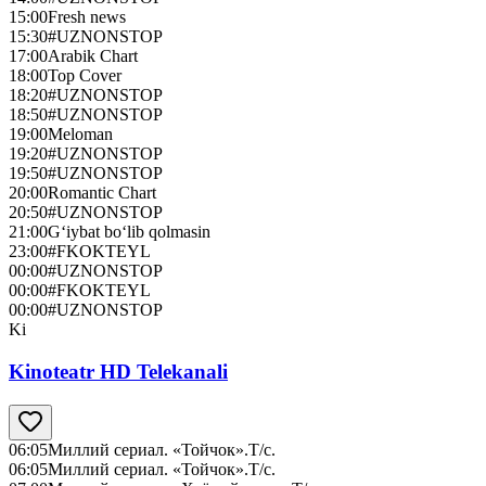
15:00
Fresh news
15:30
#UZNONSTOP
17:00
Arabik Chart
18:00
Top Cover
18:20
#UZNONSTOP
18:50
#UZNONSTOP
19:00
Meloman
19:20
#UZNONSTOP
19:50
#UZNONSTOP
20:00
Romantic Chart
20:50
#UZNONSTOP
21:00
G‘iybat bo‘lib qolmasin
23:00
#FKOKTEYL
00:00
#UZNONSTOP
00:00
#FKOKTEYL
00:00
#UZNONSTOP
Ki
Kinoteatr HD Telekanali
06:05
Миллий сериал. «Тойчок».Т/с.
06:05
Миллий сериал. «Тойчок».Т/с.