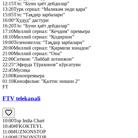
12:15
Т/н: “Буни ҳаёт дейдилар”
13:20
Турк сериал: “Маликам энди қара”
15:05
Т/н: “Тақдир зарбалари”
16:00
“Ҳудуд” дастури
16:20
Т/н: “Буни ҳаёт дейдилар”
17:10
Миллий сериал: "Кечдим" премьера
18:10
Миллий сериал: “Қодирхон”
19:00
Теленовелла: “Тақдир зарбалари”
20:00
Миллий сериал: “Қирмизи хонадон”
21:00
Миллий сериал: “Она”
22:00
Ситком: "Лаббай хотинжон"
22:25
“Эфирда Тўрахонов” кўрсатуви
22:45
Мусиқа
23:00
Кинопремьера
01:10
Кинофильм: "Қалтис нишон 2"
FT
FTV telekanali
10:00
Top India Chart
10:40
#FKOKTEYL
11:00
#UZNONSTOP
14:00
#UZNONSTOP