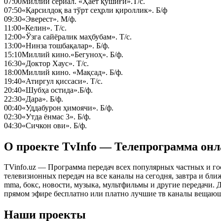
07:00
Миллий сериал. «Ҳаёт қўшиғи».Т/с.
07:50
«Қарсилдоқ ва тўрт сеҳрли қироллик». Б/ф
09:30
«Эверест». М/ф.
11:00
«Келин». Т/с.
12:00
«Ўзга сайёралик маҳбубам». Т/с.
13:00
«Нинза тошбақалар». Б/ф.
15:10
Миллий кино.«Бегуноҳ». Б/ф.
16:30
«Доктор Хаус». Т/с.
18:00
Миллий кино. «Мақсад». Б/ф.
19:40
«Атиргул қиссаси». Т/с.
20:40
«Шубҳа остида».Б/ф.
22:30
«Дара». Б/ф.
00:40
«Уддабурон ҳимоячи». Б/ф.
02:30
«Утда ёнмас 3». Б/ф.
04:30
«Сичкон ови». Б/ф.
О проекте TvInfo — Телепрограмма он
TVinfo.uz — Программа передач всех популярных частных и го
телевизионных передач на все каналы на сегодня, завтра и бл
mma, бокс, новости, музыка, мультфильмы и другие передачи. Дл
прямом эфире бесплатно или платно лучшие тв каналы вещающ
Наши проекты