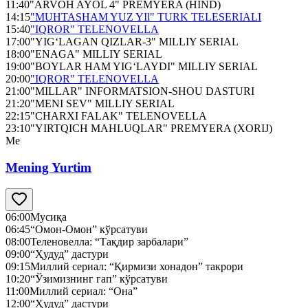
11:40
"ARVOH AYOL 4" PREMYERA (HIND)
14:15
"MUHTASHAM YUZ YIl" TURK TELESERIALI
15:40
"IQROR" TELENOVELLA
17:00
"YIG‘LAGAN QIZLAR-3" MILLIY SERIAL
18:00
"ENAGA" MILLIY SERIAL
19:00
"BOYLAR HAM YIG‘LAYDI" MILLIY SERIAL
20:00
"IQROR" TELENOVELLA
21:00
"MILLAR" INFORMATSION-SHOU DASTURI
21:20
"MENI SEV" MILLIY SERIAL
22:15
"CHARXI FALAK" TELENOVELLA
23:10
"YIRTQICH MAHLUQLAR" PREMYERA (XORIJ)
Me
Mening Yurtim
06:00
Мусиқа
06:45
“Омон-Омон” кўрсатуви
08:00
Теленовелла: “Тақдир зарбалари”
09:00
“Ҳудуд” дастури
09:15
Миллий сериал: “Қирмизи хонадон” такрори
10:20
“Ўзимизнинг гап” кўрсатуви
11:00
Миллий сериал: “Она”
12:00
“Ҳудуд” дастури