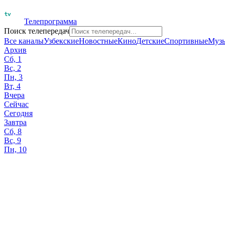
Телепрограмма
Поиск телепередач
Все каналы
Узбекские
Новостные
Кино
Детские
Спортивные
Муз
Архив
Сб, 1
Вс, 2
Пн, 3
Вт, 4
Вчера
Сейчас
Сегодня
Завтра
Сб, 8
Вс, 9
Пн, 10