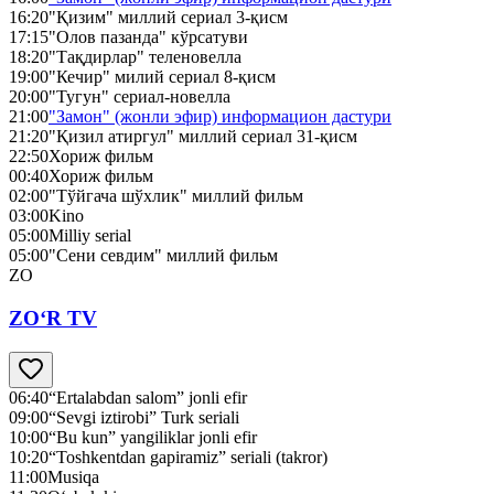
16:20
"Қизим" миллий сериал 3-қисм
17:15
"Олов пазанда" кўрсатуви
18:20
"Тақдирлар" теленовелла
19:00
"Кечир" милий сериал 8-қисм
20:00
"Тугун" сериал-новелла
21:00
"Замон" (жонли эфир) информацион дастури
21:20
"Қизил атиргул" миллий сериал 31-қисм
22:50
Хориж фильм
00:40
Хориж фильм
02:00
"Тўйгача шўхлик" миллий фильм
03:00
Kino
05:00
Milliy serial
05:00
"Сени севдим" миллий фильм
ZO
ZO‘R TV
06:40
“Ertalabdan salom” jonli efir
09:00
“Sevgi iztirobi” Turk seriali
10:00
“Bu kun” yangiliklar jonli efir
10:20
“Toshkentdan gapiramiz” seriali (takror)
11:00
Musiqa