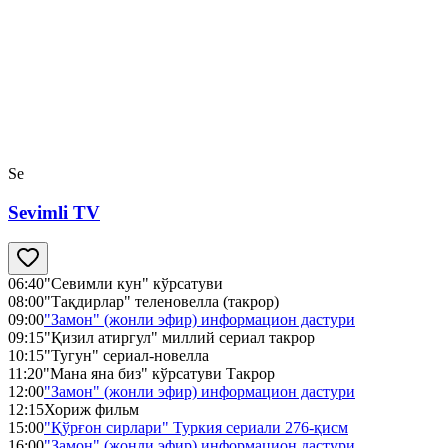
Se
Sevimli TV
06:40
"Севимли кун" кўрсатуви
08:00
"Тақдирлар" теленовелла (такрор)
09:00
"Замон" (жонли эфир) информацион дастури
09:15
"Қизил атиргул" миллий сериал такрор
10:15
"Тугун" сериал-новелла
11:20
"Мана яна биз" кўрсатуви Такрор
12:00
"Замон" (жонли эфир) информацион дастури
12:15
Хориж фильм
15:00
"Қўрғон сирлари" Туркия сериали 276-қисм
16:00
"Замон" (жонли эфир) информацион дастури