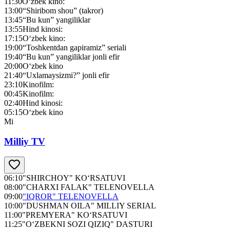
11:30
O‘zbek kino:
13:00
“Shiribom shou” (takror)
13:45
“Bu kun” yangiliklar
13:55
Hind kinosi:
17:15
O‘zbek kino:
19:00
“Toshkentdan gapiramiz” seriali
19:40
“Bu kun” yangiliklar jonli efir
20:00
O‘zbek kino
21:40
“Uxlamaysizmi?” jonli efir
23:10
Kinofilm:
00:45
Kinofilm:
02:40
Hind kinosi:
05:15
O‘zbek kino
Mi
Milliy TV
06:10
"SHIRCHOY" KO‘RSATUVI
08:00
"CHARXI FALAK" TELENOVELLA
09:00
"IQROR" TELENOVELLA
10:00
"DUSHMAN OILA" MILLIY SERIAL
11:00
"PREMYERA" KO‘RSATUVI
11:25
"O‘ZBEKNI SOZI QIZIQ" DASTURI