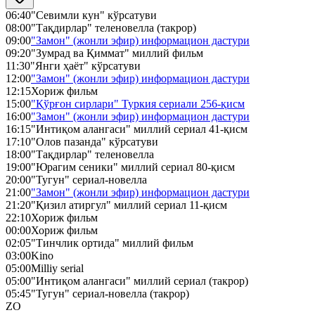
06:40
"Севимли кун" кўрсатуви
08:00
"Тақдирлар" теленовелла (такрор)
09:00
"Замон" (жонли эфир) информацион дастури
09:20
"Зумрад ва Қиммат" миллий фильм
11:30
"Янги ҳаёт" кўрсатуви
12:00
"Замон" (жонли эфир) информацион дастури
12:15
Хориж фильм
15:00
"Қўрғон сирлари" Туркия сериали 256-қисм
16:00
"Замон" (жонли эфир) информацион дастури
16:15
"Интиқом алангаси" миллий сериал 41-қисм
17:10
"Олов пазанда" кўрсатуви
18:00
"Тақдирлар" теленовелла
19:00
"Юрагим сеники" миллий сериал 80-қисм
20:00
"Тугун" сериал-новелла
21:00
"Замон" (жонли эфир) информацион дастури
21:20
"Қизил атиргул" миллий сериал 11-қисм
22:10
Хориж фильм
00:00
Хориж фильм
02:05
"Тинчлик ортида" миллий фильм
03:00
Kino
05:00
Milliy serial
05:00
"Интиқом алангаси" миллий сериал (такрор)
05:45
"Тугун" сериал-новелла (такрор)
ZO