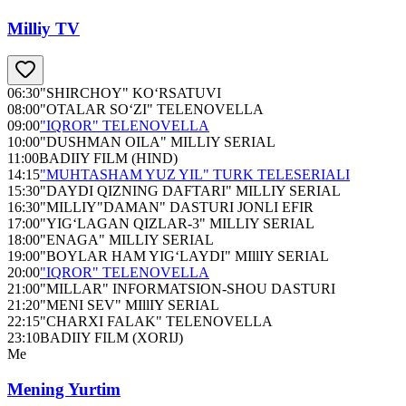
Milliy TV
06:30
"SHIRCHOY" KO‘RSATUVI
08:00
"OTALAR SO‘ZI" TELENOVELLA
09:00
"IQROR" TELENOVELLA
10:00
"DUSHMAN OILA" MILLIY SERIAL
11:00
BADIIY FILM (HIND)
14:15
"MUHTASHAM YUZ YIL" TURK TELESERIALI
15:30
"DAYDI QIZNING DAFTARI" MILLIY SERIAL
16:30
"MILLIY"DAMAN" DASTURI JONLI EFIR
17:00
"YIG‘LAGAN QIZLAR-3" MILLIY SERIAL
18:00
"ENAGA" MILLIY SERIAL
19:00
"BOYLAR HAM YIG‘LAYDI" MIllIY SERIAL
20:00
"IQROR" TELENOVELLA
21:00
"MILLAR" INFORMATSION-SHOU DASTURI
21:20
"MENI SEV" MIllIY SERIAL
22:15
"CHARXI FALAK" TELENOVELLA
23:10
BADIIY FILM (XORIJ)
Me
Mening Yurtim