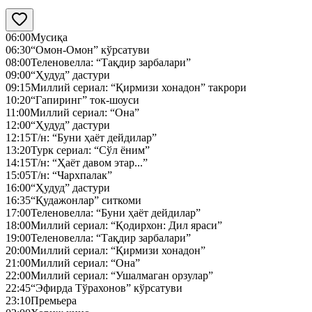
06:00
Мусиқа
06:30
“Омон-Омон” кўрсатуви
08:00
Теленовелла: “Тақдир зарбалари”
09:00
“Ҳудуд” дастури
09:15
Миллий сериал: “Қирмизи хонадон” такрори
10:20
“Гапиринг” ток-шоуси
11:00
Миллий сериал: “Она”
12:00
“Ҳудуд” дастури
12:15
Т/н: “Буни ҳаёт дейдилар”
13:20
Турк сериал: “Сўл ёним”
14:15
Т/н: “Ҳаёт давом этар...”
15:05
Т/н: “Чархпалак”
16:00
“Ҳудуд” дастури
16:35
“Қудажонлар” ситкоми
17:00
Теленовелла: “Буни ҳаёт дейдилар”
18:00
Миллий сериал: “Қодирхон: Дил яраси”
19:00
Теленовелла: “Тақдир зарбалари”
20:00
Миллий сериал: “Қирмизи хонадон”
21:00
Миллий сериал: “Она”
22:00
Миллий сериал: “Ушалмаган орзулар”
22:45
“Эфирда Тўрахонов” кўрсатуви
23:10
Премьера