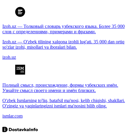
Izoh.uz — Толковый словарь узбекского языка. Более 35 000
слов с определениями, примерами и фразами.
Izoh.uz — O'zbek tilining xalqona izohli lug'ati. 35 000 dan ortiq
so'zlar izohi, misollari va iboralari bilan.
izoh.uz
Полный смысл, происхождение, формы узбекских имён.
Узнайте смысл своего имени и имён близких.
O'zbek Ismlarning to'liq, batafsil ma'nosi, kelib chiqishi, shakllari.
O'zingiz va yaqinlaringizni ismlari ma'nosini bilib oling.
ismlar.com