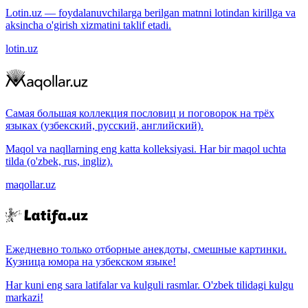
Lotin.uz — foydalanuvchilarga berilgan matnni lotindan kirillga va
aksincha o'girish xizmatini taklif etadi.
lotin.uz
Самая большая коллекция пословиц и поговорок на трёх
языках (узбекский, русский, английский).
Maqol va naqllarning eng katta kolleksiyasi. Har bir maqol uchta
tilda (o'zbek, rus, ingliz).
maqollar.uz
Ежедневно только отборные анекдоты, смешные картинки.
Кузница юмора на узбекском языке!
Har kuni eng sara latifalar va kulguli rasmlar. O'zbek tilidagi kulgu
markazi!