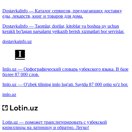
DostavkaInfo — Каталог сервисов, предлагающих доставку
еды, лекарств, книг и товаров для дома.
DostavkaInfo — Taomlar, dorilar, kitoblar va boshqa uy uchun
kerakli bo'lagan narsalarni yetkazib berish xizmatlari bor servislar.
dostavkainfo.uz
Imlo.uz — Орфографический словарь узбекского языка. В базе
более 87 000 слов.
Imlo.uz — O'zbek tilining imlo lug'ati. Saytda 87 000 ortiq so'z bor.
imlo.uz
Lotin.uz — поможет транслитерировать с узбекской
кириллицы на латиницу и обратно. Легко!