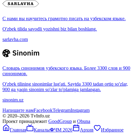
С нами вы научитесь грамотно писать на узбекском языке.
O'zbek tilida savodli yozishni biz bilan boshlang.
sarlavha.com
Словарь синонимов узбекского языка. Более 3300 слов и 900
синонимов.
O'zbek tilining sinonimlar lug'ati. Saytda 3300 tadan ortiq so'zlar,
900 ga yaqin sinonim so'zlar to'plamiga jamlangan.
sinonim.uz
Напишите нам
Facebook
Telegram
Instagram
© 2020–
2026
TvInfo.uz
Проект принадлежит
GoodGroup
и
Obuna
Главная
Каналы
⚽
ЧМ 2026
Архив
Избранное