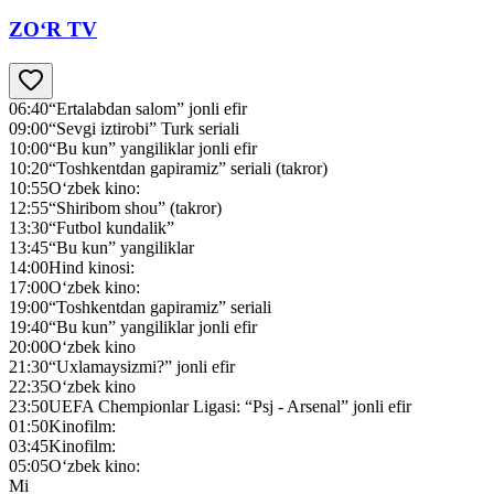
ZO‘R TV
06:40
“Ertalabdan salom” jonli efir
09:00
“Sevgi iztirobi” Turk seriali
10:00
“Bu kun” yangiliklar jonli efir
10:20
“Toshkentdan gapiramiz” seriali (takror)
10:55
O‘zbek kino:
12:55
“Shiribom shou” (takror)
13:30
“Futbol kundalik”
13:45
“Bu kun” yangiliklar
14:00
Hind kinosi:
17:00
O‘zbek kino:
19:00
“Toshkentdan gapiramiz” seriali
19:40
“Bu kun” yangiliklar jonli efir
20:00
O‘zbek kino
21:30
“Uxlamaysizmi?” jonli efir
22:35
O‘zbek kino
23:50
UEFA Chempionlar Ligasi: “Psj - Arsenal” jonli efir
01:50
Kinofilm:
03:45
Kinofilm:
05:05
O‘zbek kino:
Mi