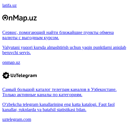
latifa.uz
Сервис, помогающий найти ближайшие пункты обмена
валюты с выгодным курсом.
Valyutani yuqori kursda almashtirish uchun yaqin punktlarni aniqlab
beruvchi servis.
onmap.uz
Самый большой каталог телеграм каналов в Узбекистане.
Только активные каналы по категориям.
O'zbekcha telegram kanallarining eng katta katalogi. Faqt faol
kanallar, ruknlarda va batafsil statistikasi bilan.
uztelegram.com