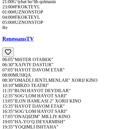
21:00
G‘iybat bo‘lib qolmasin
23:00
#FKOKTEYL
01:00
#UZNONSTOP
04:00
#FKOKTEYL
05:00
#UZNONSTOP
Re
RenessansTV
06:05
"MiSTER OTABЕК"
06:30
"XAJVIY DASTUR"
07:05
"HAYOT DAVOM ETAR"
08:00
MUSIQA
08:30
"OMADLI JENTLMENLAR" XORIJ KINO
10:10
"MIRZO TEATRI"
11:35
"BUNI HAYOT DEYDILAR"
12:35
"SOG‘LOM HAYOT SARI"
13:05
"ILON HAMLASI 2" XORIJ KINO
15:35
"HAYOT DAVOM ETAR"
16:35
"SOG‘LOM HAYOT SARI"
17:05
"ONAQIZIM" MILLIY KINO
19:05
"HA-YO‘Q DEYARMISH"
19:35
"YOQIMLI ISHTAHA"