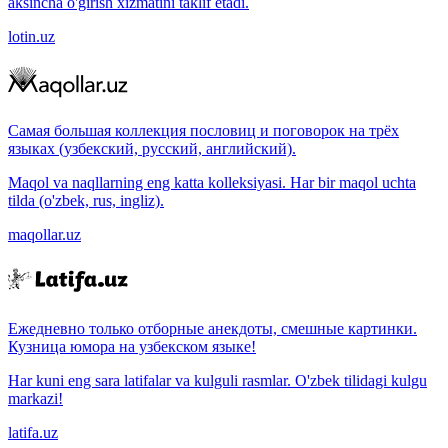
aksincha o'girish xizmatini taklif etadi.
lotin.uz
Самая большая коллекция пословиц и поговорок на трёх
языках (узбекский, русский, английский).
Maqol va naqllarning eng katta kolleksiyasi. Har bir maqol uchta
tilda (o'zbek, rus, ingliz).
maqollar.uz
Ежедневно только отборные анекдоты, смешные картинки.
Кузница юмора на узбекском языке!
Har kuni eng sara latifalar va kulguli rasmlar. O'zbek tilidagi kulgu
markazi!
latifa.uz