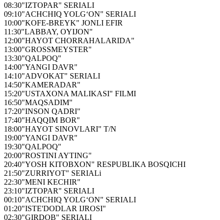
08:30
"IZTOPAR" SERIALI
09:10
"ACHCHIQ YOLG‘ON" SERIALI
10:00
"KOFE-BREYK" JONLI EFIR
11:30
"LABBAY, OYIJON"
12:00
"HAYOT CHORRAHALARIDA"
13:00
"GROSSMEYSTER"
13:30
"QALPOQ"
14:00
"YANGI DAVR"
14:10
"ADVOKAT" SERIALI
14:50
"KAMERADAR"
15:20
"USTAXONA MALIKASI" FILMI
16:50
"MAQSADIM"
17:20
"INSON QADRI"
17:40
"HAQQIM BOR"
18:00
"HAYOT SINOVLARI" T/N
19:00
"YANGI DAVR"
19:30
"QALPOQ"
20:00
"ROSTINI AYTING"
20:40
"YOSH KITOBXON" RESPUBLIKA BOSQICHI
21:50
"ZURRIYOT" SERIALi
22:30
"MENI KECHIR"
23:10
"IZTOPAR" SERIALI
00:10
"ACHCHIQ YOLG‘ON" SERIALI
01:20
"ISTE'DODLAR IJROSI"
02:30
"GIRDOB" SERIALI