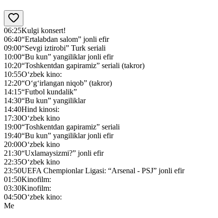
06:25
Kulgi konsert!
06:40
“Ertalabdan salom” jonli efir
09:00
“Sevgi iztirobi” Turk seriali
10:00
“Bu kun” yangiliklar jonli efir
10:20
“Toshkentdan gapiramiz” seriali (takror)
10:55
O‘zbek kino:
12:20
“O‘g‘irlangan niqob” (takror)
14:15
“Futbol kundalik”
14:30
“Bu kun” yangiliklar
14:40
Hind kinosi:
17:30
O‘zbek kino
19:00
“Toshkentdan gapiramiz” seriali
19:40
“Bu kun” yangiliklar jonli efir
20:00
O‘zbek kino
21:30
“Uxlamaysizmi?” jonli efir
22:35
O‘zbek kino
23:50
UEFA Chempionlar Ligasi: “Arsenal - PSJ” jonli efir
01:50
Kinofilm:
03:30
Kinofilm:
04:50
O‘zbek kino:
Me