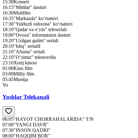
15:30
Konsert
16:15
"Mittilar" dasturi
16:30
Multfilm
16:35
"Markazda" ko‘rsatuvi
17:30
"Yulduzli oshxona" ko‘rsatuvi
18:10
"Qadar va o‘yin" teleseriali
19:00
"Ovoza" informatsion dasturi
19:20
"Uzilgan gulim" seriali
20:10
"Ishq" serialiI
21:10
"Afsona" seriali
22:10
"O‘zimiz" telenovella
23:10
Xorij kinosi
01:00
Kino film
03:00
Milliy film
05:45
Musiqa
Yo
Yoshlar Telekanali
06:05
"HAYOT CHORRAHALARIDA" T/N
07:00
"YANGI DAVR"
07:30
"INSON QADRI"
08:00
"HAQQIM BOR"