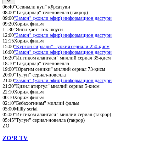
06:40
"Севимли кун" кўрсатуви
08:00
"Тақдирлар" теленовелла (такрор)
09:00
"Замон" (жонли эфир) информацион дастури
09:20
Хориж фильм
11:30
"Янги ҳаёт" ток шоуси
12:00
"Замон" (жонли эфир) информацион дастури
12:15
Хориж фильм
15:00
"Қўрғон сирлари" Туркия сериали 250-қисм
16:00
"Замон" (жонли эфир) информацион дастури
16:20
"Интиқом алангаси" миллий сериал 35-қисм
18:10
"Тақдирлар" теленовелла
19:00
"Юрагим сеники" миллий сериал 73-қисм
20:00
"Тугун" сериал-новелла
21:00
"Замон" (жонли эфир) информацион дастури
21:20
"Қизил атиргул" миллий сериал 5-қисм
22:10
Хориж фильм
00:10
Хориж фильм
02:10
"Бебаҳогинам" миллий фильм
05:00
Milliy serial
05:00
"Интиқом алангаси" миллий сериал (такрор)
05:45
"Тугун" сериал-новелла (такрор)
ZO
ZO‘R TV