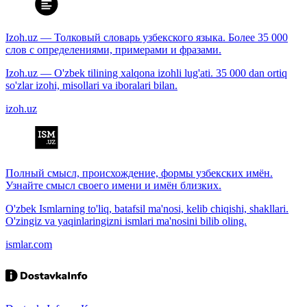
Izoh.uz — Толковый словарь узбекского языка. Более 35 000
слов с определениями, примерами и фразами.
Izoh.uz — O'zbek tilining xalqona izohli lug'ati. 35 000 dan ortiq
so'zlar izohi, misollari va iboralari bilan.
izoh.uz
Полный смысл, происхождение, формы узбекских имён.
Узнайте смысл своего имени и имён близких.
O'zbek Ismlarning to'liq, batafsil ma'nosi, kelib chiqishi, shakllari.
O'zingiz va yaqinlaringizni ismlari ma'nosini bilib oling.
ismlar.com