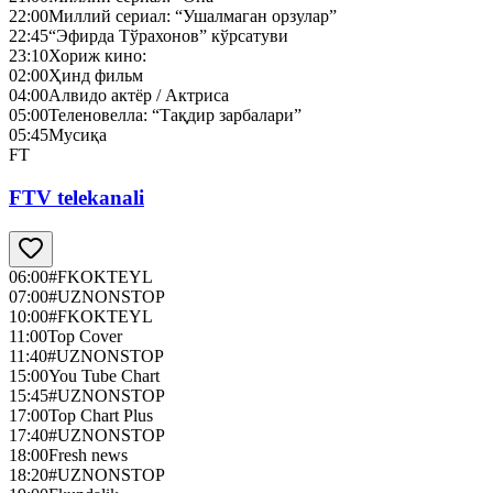
22:00
Миллий сериал: “Ушалмаган орзулар”
22:45
“Эфирда Тўрахонов” кўрсатуви
23:10
Хориж кино:
02:00
Ҳинд фильм
04:00
Алвидо актёр / Актриса
05:00
Теленовелла: “Тақдир зарбалари”
05:45
Мусиқа
FT
FTV telekanali
06:00
#FKOKTEYL
07:00
#UZNONSTOP
10:00
#FKOKTEYL
11:00
Top Cover
11:40
#UZNONSTOP
15:00
You Tube Chart
15:45
#UZNONSTOP
17:00
Top Chart Plus
17:40
#UZNONSTOP
18:00
Fresh news
18:20
#UZNONSTOP