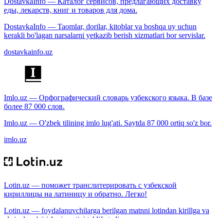
DostavkaInfo — Каталог сервисов, предлагающих доставку
еды, лекарств, книг и товаров для дома.
DostavkaInfo — Taomlar, dorilar, kitoblar va boshqa uy uchun
kerakli bo'lagan narsalarni yetkazib berish xizmatlari bor servislar.
dostavkainfo.uz
Imlo.uz — Орфографический словарь узбекского языка. В базе
более 87 000 слов.
Imlo.uz — O'zbek tilining imlo lug'ati. Saytda 87 000 ortiq so'z bor.
imlo.uz
Lotin.uz — поможет транслитерировать с узбекской
кириллицы на латиницу и обратно. Легко!
Lotin.uz — foydalanuvchilarga berilgan matnni lotindan kirillga va