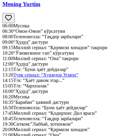
Mening Yurtim
06:00
Мусиқа
06:30
“Омон-Омон” кўрсатуви
08:00
Теленовелла: “Тақдир зарбалари”
09:00
“Ҳудуд” дастури
09:15
Миллий сериал: “Қирмизи хонадон” такрори
10:20
“Ўзимизнинг гап” кўрсатуви
11:00
Миллий сериал: “Она” такрори
12:00
“Ҳудуд” дастури
12:15
Т/н: “Буни ҳаёт дейдилар”
13:20
Турк сериал: “Ҳукмдор Усмон”
14:15
Т/н: “Ҳаёт давом этар...”
15:05
Т/н: “Чархпалак”
16:00
“Ҳудуд” дастури
16:20
Мусиқа
16:35
“Барабан” ҳажвий дастури
16:50
Теленовелла: “Буни ҳаёт дейдилар”
17:45
Миллий сериал: “Қодирхон: Дил яраси”
18:45
Теленовелла: “Тақдир зарбалари”
19:30
Ситком:”Лаббай, хотинжон”
20:00
Миллий сериал: “Қирмизи хонадон”
21:00
Миллий сериал: “Она”