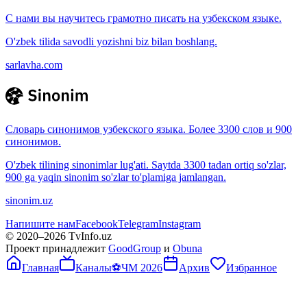
С нами вы научитесь грамотно писать на узбекском языке.
O'zbek tilida savodli yozishni biz bilan boshlang.
sarlavha.com
Словарь синонимов узбекского языка. Более 3300 слов и 900
синонимов.
O'zbek tilining sinonimlar lug'ati. Saytda 3300 tadan ortiq so'zlar,
900 ga yaqin sinonim so'zlar to'plamiga jamlangan.
sinonim.uz
Напишите нам
Facebook
Telegram
Instagram
© 2020–
2026
TvInfo.uz
Проект принадлежит
GoodGroup
и
Obuna
Главная
Каналы
⚽
ЧМ 2026
Архив
Избранное