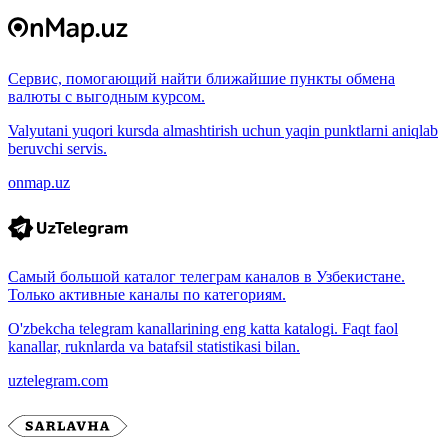
Сервис, помогающий найти ближайшие пункты обмена
валюты с выгодным курсом.
Valyutani yuqori kursda almashtirish uchun yaqin punktlarni aniqlab
beruvchi servis.
onmap.uz
Самый большой каталог телеграм каналов в Узбекистане.
Только активные каналы по категориям.
O'zbekcha telegram kanallarining eng katta katalogi. Faqt faol
kanallar, ruknlarda va batafsil statistikasi bilan.
uztelegram.com