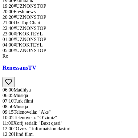
19:00
Fkundalik
19:20
#UZNONSTOP
20:00
Fresh news
20:20
#UZNONSTOP
21:00
Uz Top Chart
22:40
#UZNONSTOP
23:00
#FKOKTEYL
01:00
#UZNONSTOP
04:00
#FKOKTEYL
05:00
#UZNONSTOP
Re
RenessansTV
06:00
Madhiya
06:05
Musiqa
07:10
Turk filmi
08:50
Musiqa
09:15
Telenovella: "Aks"
10:05
Telenovela: "O‘zimiz"
11:00
Xorij seriali: "Baxt qasri"
12:00
"Ovoza" informatsion dasturi
12:20
Hind filmi