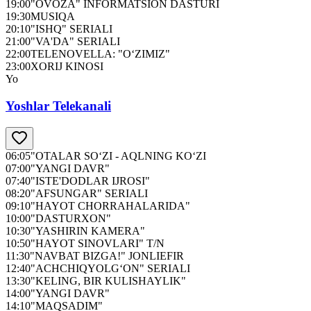
19:00
"OVOZA" INFORMATSION DASTURI
19:30
MUSIQA
20:10
"ISHQ" SERIALI
21:00
"VA'DA" SERIALI
22:00
TELENOVELLA: "O‘ZIMIZ"
23:00
XORIJ KINOSI
Yo
Yoshlar Telekanali
06:05
"OTALAR SO‘ZI - AQLNING KO‘ZI
07:00
"YANGI DAVR"
07:40
"ISTE'DODLAR IJROSI"
08:20
"AFSUNGAR" SERIALI
09:10
"HAYOT CHORRAHALARIDA"
10:00
"DASTURXON"
10:30
"YASHIRIN KAMERA"
10:50
"HAYOT SINOVLARI" T/N
11:30
"NAVBAT BIZGA!" JONLIEFIR
12:40
"ACHCHIQYOLG‘ON" SERIALI
13:30
"KELING, BIR KULISHAYLIK"
14:00
"YANGI DAVR"
14:10
"MAQSADIM"