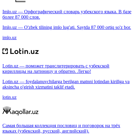
Imlo.uz — Орфографический словарь узбекского языка. В базе
более 87 000 слов.
Imlo.uz — O'zbek tilining imlo lug'ati. Saytda 87 000 ortiq so'z bor.
imlo.uz
Lotin.uz — поможет транслитерировать с узбекской
кириллицы на латиницу и обратно. Легко!
Lotin.uz — foydalanuvchilarga berilgan matnni lotindan kirillga va
aksincha o'girish xizmatini taklif etadi.
lotin.uz
Самая большая коллекция пословиц и поговорок на трёх
языках (узбекский, русский, английский).