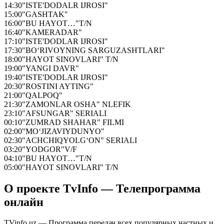
14:30
"ISTE'DODALR IJROSI"
15:00
"GASHTAK"
16:00
"BU HAYOT…"T/N
16:40
"KAMERADAR"
17:10
"ISTE'DODLAR IJROSI"
17:30
"BO‘RIVOYNING SARGUZASHTLARI"
18:00
"HAYOT SINOVLARI" T/N
19:00
"YANGI DAVR"
19:40
"ISTE'DODLAR IJROSI"
20:30
"ROSTINI AYTING"
21:00
"QALPOQ"
21:30
"ZAMONLAR OSHA" NLEFIK
23:10
"AFSUNGAR" SERIALI
00:10
"ZUMRAD SHAHAR" FILMI
02:00
"MO‘JIZAVIYDUNYO"
02:30
"ACHCHIQYOLG‘ON" SERIALI
03:20
"YODGOR"V/F
04:10
"BU HAYOT…"T/N
05:00
"HAYOT SINOVLARI" T/N
О проекте TvInfo — Телепрограмма
онлайн
TVinfo.uz — Программа передач всех популярных частных и