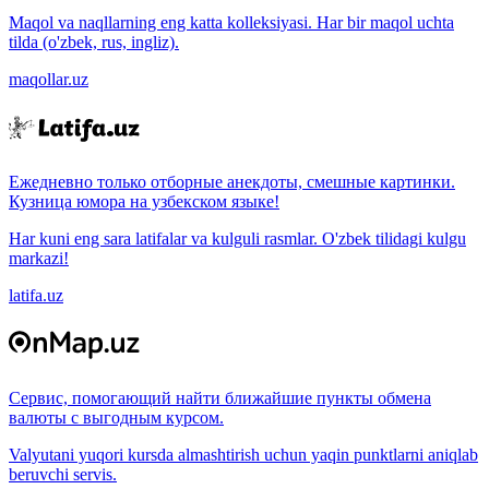
Maqol va naqllarning eng katta kolleksiyasi. Har bir maqol uchta
tilda (o'zbek, rus, ingliz).
maqollar.uz
Ежедневно только отборные анекдоты, смешные картинки.
Кузница юмора на узбекском языке!
Har kuni eng sara latifalar va kulguli rasmlar. O'zbek tilidagi kulgu
markazi!
latifa.uz
Сервис, помогающий найти ближайшие пункты обмена
валюты с выгодным курсом.
Valyutani yuqori kursda almashtirish uchun yaqin punktlarni aniqlab
beruvchi servis.