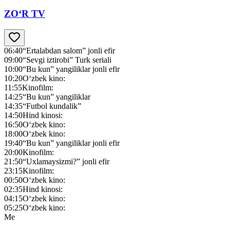
ZO‘R TV
06:40
“Ertalabdan salom” jonli efir
09:00
“Sevgi iztirobi” Turk seriali
10:00
“Bu kun” yangiliklar jonli efir
10:20
O‘zbek kino:
11:55
Kinofilm:
14:25
“Bu kun” yangiliklar
14:35
“Futbol kundalik”
14:50
Hind kinosi:
16:50
O‘zbek kino:
18:00
O‘zbek kino:
19:40
“Bu kun” yangiliklar jonli efir
20:00
Kinofilm:
21:50
“Uxlamaysizmi?” jonli efir
23:15
Kinofilm:
00:50
O‘zbek kino:
02:35
Hind kinosi:
04:15
O‘zbek kino:
05:25
O‘zbek kino:
Me