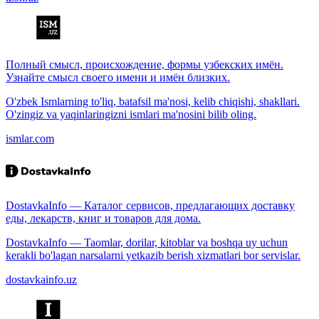
Полный смысл, происхождение, формы узбекских имён.
Узнайте смысл своего имени и имён близких.
O'zbek Ismlarning to'liq, batafsil ma'nosi, kelib chiqishi, shakllari.
O'zingiz va yaqinlaringizni ismlari ma'nosini bilib oling.
ismlar.com
DostavkaInfo — Каталог сервисов, предлагающих доставку
еды, лекарств, книг и товаров для дома.
DostavkaInfo — Taomlar, dorilar, kitoblar va boshqa uy uchun
kerakli bo'lagan narsalarni yetkazib berish xizmatlari bor servislar.
dostavkainfo.uz