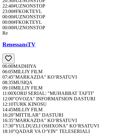
20:50
#UZNONSTOP
22:40
#UZNONSTOP
23:00
#FKOKTEYL
00:00
#UZNONSTOP
00:00
#FKOKTEYL
00:00
#UZNONSTOP
Re
RenessansTV
06:00
MADHIYA
06:05
MILLIY FILM
07:45
"MARKAZDA" KO‘RSATUVI
08:35
MUSIQA
09:10
MILLIY FILM
11:00
XORIJ SERIAL: "MUHABBAT TAFTI"
12:00
"OVOZA" INFORMATSION DASTURI
12:10
TURK KINOSU
14:45
MILLIY FILM
16:20
"MITTILAR" DASTURI
16:35
"MARKAZDA" KO‘RSATUVI
17:30
"YULDUZLI OSHXONA" KO‘RSATUVI
18:10
"QADAR VA O‘YIN" TELESERIALI