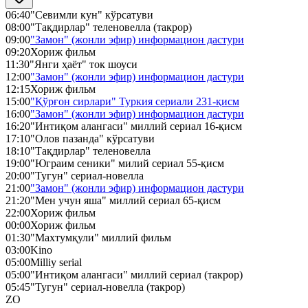
06:40
"Севимли кун" кўрсатуви
08:00
"Тақдирлар" теленовелла (такрор)
09:00
"Замон" (жонли эфир) информацион дастури
09:20
Хориж фильм
11:30
"Янги ҳаёт" ток шоуси
12:00
"Замон" (жонли эфир) информацион дастури
12:15
Хориж фильм
15:00
"Қўрғон сирлари" Туркия сериали 231-қисм
16:00
"Замон" (жонли эфир) информацион дастури
16:20
"Интиқом алангаси" миллий сериал 16-қисм
17:10
"Олов пазанда" кўрсатуви
18:10
"Тақдирлар" теленовелла
19:00
"Юграим сеники" милий сериал 55-қисм
20:00
"Тугун" сериал-новелла
21:00
"Замон" (жонли эфир) информацион дастури
21:20
"Мен учун яша" миллий сериал 65-қисм
22:00
Хориж фильм
00:00
Хориж фильм
01:30
"Махтумқули" миллий фильм
03:00
Kino
05:00
Milliy serial
05:00
"Интиқом алангаси" миллий сериал (такрор)
05:45
"Тугун" сериал-новелла (такрор)
ZO