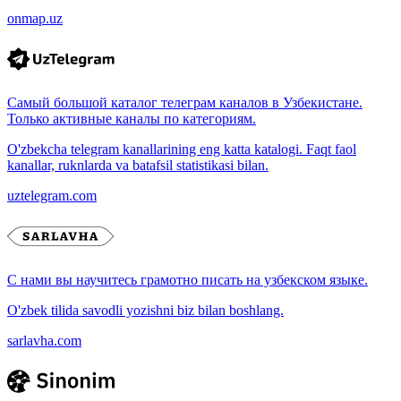
onmap.uz
Самый большой каталог телеграм каналов в Узбекистане.
Только активные каналы по категориям.
O'zbekcha telegram kanallarining eng katta katalogi. Faqt faol
kanallar, ruknlarda va batafsil statistikasi bilan.
uztelegram.com
С нами вы научитесь грамотно писать на узбекском языке.
O'zbek tilida savodli yozishni biz bilan boshlang.
sarlavha.com