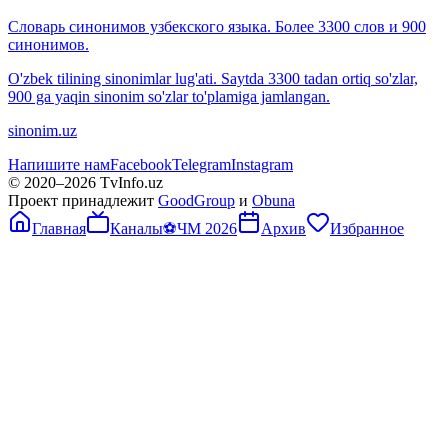
Словарь синонимов узбекского языка. Более 3300 слов и 900
синонимов.
O'zbek tilining sinonimlar lug'ati. Saytda 3300 tadan ortiq so'zlar,
900 ga yaqin sinonim so'zlar to'plamiga jamlangan.
sinonim.uz
Напишите нам
Facebook
Telegram
Instagram
© 2020–
2026
TvInfo.uz
Проект принадлежит
GoodGroup
и
Obuna
Главная
Каналы
⚽
ЧМ 2026
Архив
Избранное