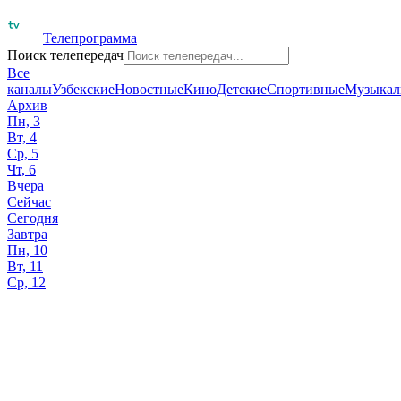
Телепрограмма
Поиск телепередач
Все
каналы
Узбекские
Новостные
Кино
Детские
Спортивные
Музыкал
Архив
Пн, 3
Вт, 4
Ср, 5
Чт, 6
Вчера
Сейчас
Сегодня
Завтра
Пн, 10
Вт, 11
Ср, 12