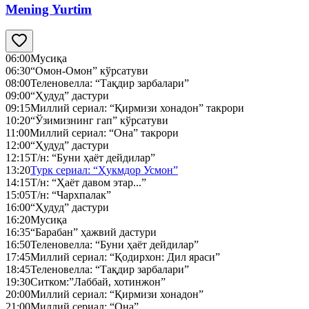
Mening Yurtim
06:00
Мусиқа
06:30
“Омон-Омон” кўрсатуви
08:00
Теленовелла: “Тақдир зарбалари”
09:00
“Ҳудуд” дастури
09:15
Миллий сериал: “Қирмизи хонадон” такрори
10:20
“Ўзимизнинг гап” кўрсатуви
11:00
Миллий сериал: “Она” такрори
12:00
“Ҳудуд” дастури
12:15
Т/н: “Буни ҳаёт дейдилар”
13:20
Турк сериал: “Ҳукмдор Усмон”
14:15
Т/н: “Ҳаёт давом этар...”
15:05
Т/н: “Чархпалак”
16:00
“Ҳудуд” дастури
16:20
Мусиқа
16:35
“Барабан” ҳажвий дастури
16:50
Теленовелла: “Буни ҳаёт дейдилар”
17:45
Миллий сериал: “Қодирхон: Дил яраси”
18:45
Теленовелла: “Тақдир зарбалари”
19:30
Ситком:”Лаббай, хотинжон”
20:00
Миллий сериал: “Қирмизи хонадон”
21:00
Миллий сериал: “Она”