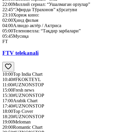
22:00
Миллий сериал: “Ушалмаган орзулар”
22:45
“Эфирда Тўрахонов” кўрсатуви
23:10
Хориж кино:
02:00
Ҳинд фильм
04:00
Алвидо актёр / Актриса
05:00
Теленовелла: “Тақдир зарбалари”
05:45
Мусиқа
FT
FTV telekanali
10:00
Top India Chart
10:40
#FKOKTEYL
11:00
#UZNONSTOP
15:00
Fresh news
15:30
#UZNONSTOP
17:00
Arabik Chart
17:40
#UZNONSTOP
18:00
Top Cover
18:20
#UZNONSTOP
19:00
Meloman
20:00
Romantic Chart