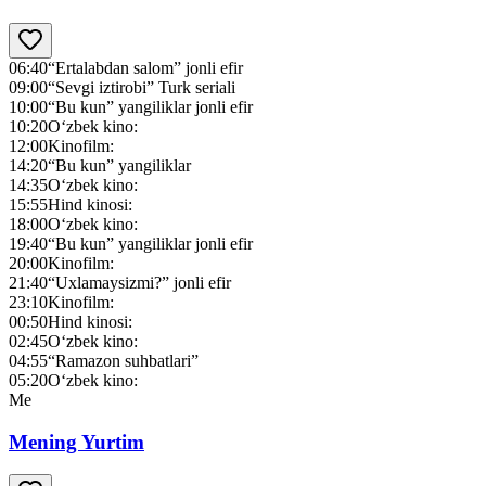
06:40
“Ertalabdan salom” jonli efir
09:00
“Sevgi iztirobi” Turk seriali
10:00
“Bu kun” yangiliklar jonli efir
10:20
O‘zbek kino:
12:00
Kinofilm:
14:20
“Bu kun” yangiliklar
14:35
O‘zbek kino:
15:55
Hind kinosi:
18:00
O‘zbek kino:
19:40
“Bu kun” yangiliklar jonli efir
20:00
Kinofilm:
21:40
“Uxlamaysizmi?” jonli efir
23:10
Kinofilm:
00:50
Hind kinosi:
02:45
O‘zbek kino:
04:55
“Ramazon suhbatlari”
05:20
O‘zbek kino:
Me
Mening Yurtim