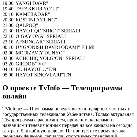
19:00
"YANGI DAVR"
19:40
"TAFAKKUR YO‘LI"
20:10
"KAMERADAR"
20:30
"ROSTINI AYTING"
21:00
"QALPOQ"
21:30
"HAYOT QO‘SHIG‘I" SERIALI
22:10
"O‘GAY ONA" SERIALI
23:10
"AFSUNGAR" SERIALI
00:10
"UYG‘ONISH DAVRI ODAMI" FILMI
02:00
"MO‘JIZAVIY DUNYO"
02:30
"ACHCHIQ YOLG‘ON" SERIALI
03:20
"GIRDOB" V/F
04:10
"BU HAYOT…"T/N
05:00
"HAYOT SINOVLARI"T/N
О проекте TvInfo — Телепрограмма
онлайн
TVinfo.uz — Программа передач всех популярных частных и
государственных телеканалов Узбекистана. Только актуальная
ТВ-программа с расписанием, временем, каналами и
названиями телевизионных передач на все каналы на сегодня,
завтра и ближайшую неделю. Не пропустите время начала
любимых фильмов, сериалов, спортивных трансляций