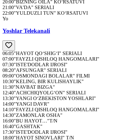
20:00
"BIZNING OILA" KO‘RSATUVI
21:00
"VA'DA" SERIALI
22:00
"YULDUZLI TUN" KO‘RSATUVI
Yo
Yoshlar Telekanali
06:05
"HAYOT QO‘SHIG‘I" SERIALI
07:00
"FAYZLI QISHLOQ HANGOMALARI"
07:30
"ISTE'DODLAR IJROSI"
08:20
"AFSUNGAR" SERIALI
09:00
"OSMONDAGI BOLALAR" FILMI
10:30
"KELING, BIR KULISHAYLIK"
11:30
"NAVBAT BIZGA"
12:40
"ACHCHIQYOLG‘ON" SERIALI
13:30
"YANGI O‘ZBEKISTON YOSHLARI"
14:00
"YANGI DAVR"
14:10
"FAYZLI QISHLOQ HANGOMALARI"
14:30
"ZAMONLAR OSHA"
16:00
"BU HAYOT…"T/N
16:40
"GASHTAK"
17:30
"ISTE'DODLAR IJROSI"
18:00
"HAYOT SINOVLARI" T/N