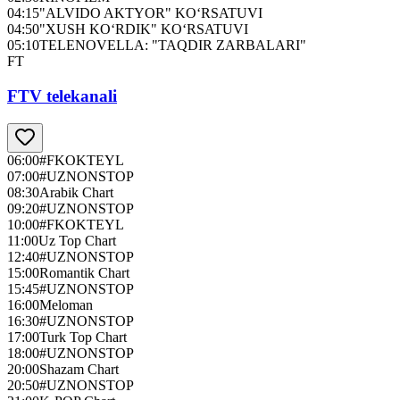
04:15
"ALVIDO AKTYOR" KO‘RSATUVI
04:50
"XUSH KO‘RDIK" KO‘RSATUVI
05:10
TELENOVELLA: "TAQDIR ZARBALARI"
FT
FTV telekanali
06:00
#FKOKTEYL
07:00
#UZNONSTOP
08:30
Arabik Chart
09:20
#UZNONSTOP
10:00
#FKOKTEYL
11:00
Uz Top Chart
12:40
#UZNONSTOP
15:00
Romantik Chart
15:45
#UZNONSTOP
16:00
Meloman
16:30
#UZNONSTOP
17:00
Turk Top Chart
18:00
#UZNONSTOP
20:00
Shazam Chart
20:50
#UZNONSTOP