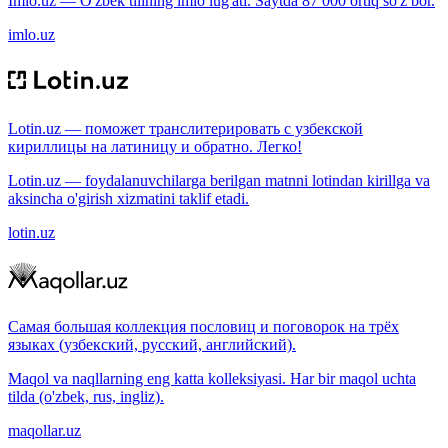
Imlo.uz — O'zbek tilining imlo lug'ati. Saytda 87 000 ortiq so'z bor.
imlo.uz
Lotin.uz — поможет транслитерировать с узбекской
кириллицы на латиницу и обратно. Легко!
Lotin.uz — foydalanuvchilarga berilgan matnni lotindan kirillga va
aksincha o'girish xizmatini taklif etadi.
lotin.uz
Самая большая коллекция пословиц и поговорок на трёх
языках (узбекский, русский, английский).
Maqol va naqllarning eng katta kolleksiyasi. Har bir maqol uchta
tilda (o'zbek, rus, ingliz).
maqollar.uz