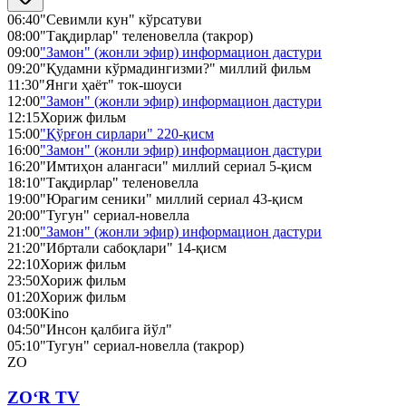
06:40
"Севимли кун" кўрсатуви
08:00
"Тақдирлар" теленовелла (такрор)
09:00
"Замон" (жонли эфир) информацион дастури
09:20
"Қудамни кўрмадингизми?" миллий фильм
11:30
"Янги ҳаёт" ток-шоуси
12:00
"Замон" (жонли эфир) информацион дастури
12:15
Хориж фильм
15:00
"Қўрғон сирлари" 220-қисм
16:00
"Замон" (жонли эфир) информацион дастури
16:20
"Имтиҳон алангаси" миллий сериал 5-қисм
18:10
"Тақдирлар" теленовелла
19:00
"Юрагим сеники" миллий сериал 43-қисм
20:00
"Тугун" сериал-новелла
21:00
"Замон" (жонли эфир) информацион дастури
21:20
"Ибртали сабоқлари" 14-қисм
22:10
Хориж фильм
23:50
Хориж фильм
01:20
Хориж фильм
03:00
Kino
04:50
"Инсон қалбига йўл"
05:10
"Тугун" сериал-новелла (такрор)
ZO
ZO‘R TV