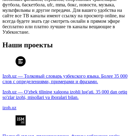
футбола, баскетбола, ufc, mma, бокс, новости, музыка,
мультфильмы и другие передачи. Для вашего удобства на
сайте все ТВ каналы имеют ссылку на просмотр online, вы
всегда будете знать где смотреть онлайн в прямом эфире
бесплатно или платно лучшие тв каналы вещающие в
Узбекистане.
Наши проекты
Izoh.uz — Толковый словарь узбекского языка. Более 35 000
слов с определениями, примерами и фразами.
Izoh.uz — O'zbek tilining xalqona izohli lug'ati. 35 000 dan ortiq
so'zlar izohi, misollari va iboralari bilan.
izoh.uz