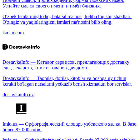
Полный смысл, происхождение, формы узбекских имён.
Узнайте смысл своего имени и имён близких.
O'zbek Ismlarning to'liq, batafsil ma'nosi, kelib chiqishi, shakllari.
O'zingiz va yaqinlaringizni ismlari ma'nosini bilib oling.
ismlar.com
DostavkaInfo — Каталог сервисов, предлагающих доставку
еды, лекарств, книг и товаров для дома.
DostavkaInfo — Taomlar, dorilar, kitoblar va boshqa uy uchun
kerakli bo'lagan narsalarni yetkazib berish xizmatlari bor servislar.
dostavkainfo.uz
Imlo.uz — Орфографический словарь узбекского языка. В базе
более 87 000 слов.