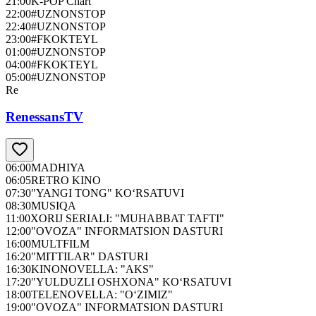
21:00
K-POP Chart
22:00
#UZNONSTOP
22:40
#UZNONSTOP
23:00
#FKOKTEYL
01:00
#UZNONSTOP
04:00
#FKOKTEYL
05:00
#UZNONSTOP
Re
RenessansTV
06:00
MADHIYA
06:05
RETRO KINO
07:30
"YANGI TONG" KO‘RSATUVI
08:30
MUSIQA
11:00
XORIJ SERIALI: "MUHABBAT TAFTI"
12:00
"OVOZA" INFORMATSION DASTURI
16:00
MULTFILM
16:20
"MITTILAR" DASTURI
16:30
KINONOVELLA: "AKS"
17:20
"YULDUZLI OSHXONA" KO‘RSATUVI
18:00
TELENOVELLA: "O‘ZIMIZ"
19:00
"OVOZA" INFORMATSION DASTURI