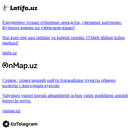
Ежедневно только отборные анекдоты, смешные картинки.
Кузница юмора на узбекском языке!
Har kuni eng sara latifalar va kulguli rasmlar. O'zbek tilidagi kulgu
markazi!
latifa.uz
Сервис, помогающий найти ближайшие пункты обмена
валюты с выгодным курсом.
Valyutani yuqori kursda almashtirish uchun yaqin punktlarni aniqlab
beruvchi servis.
onmap.uz