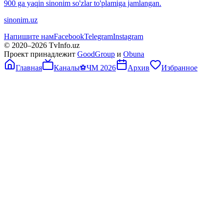
900 ga yaqin sinonim so'zlar to'plamiga jamlangan.
sinonim.uz
Напишите нам
Facebook
Telegram
Instagram
© 2020–
2026
TvInfo.uz
Проект принадлежит
GoodGroup
и
Obuna
Главная
Каналы
⚽
ЧМ 2026
Архив
Избранное