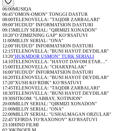
06:00
MUSIQA
06:45
"OMON-OMON" TONGGI DASTUR
08:00
TELENOVELLA: "TAQDIR ZARBALARI"
09:00
"HUDUD" INFORMATSION DASTURI
09:15
MILLIY SERIAL: "QIRMIZI XONADON"
10:20
"O‘ZIMIZNING GAP" KO‘RSATUVI
11:00
MILLIY SERIAL: "ONA"
12:00
"HUDUD" INFORMATSION DASTURI
12:15
TELENOVELLA: "BUNI HAYOT DEYDILAR"
13:20
"HUKMDOR USMON" TURK SERIALI
14:10
TELENOVELLA: "HAYOT DAVOM ETAR…"
15:00
TELENOVELLA: "CHARXPALAK"
16:00
"HUDUD" INFORMATSION DASTURI
16:20
TELENOVELLA: "BUNI HAYOT DEYDILAR"
17:20
"XUSH KO‘RDIK" KO‘RSATUVI
17:45
TELENOVELLA: "TAQDIR ZARBALARI"
18:30
TELENOVELLA: "BUNI HAYOT DEYDILAR"
19:30
SITKOM: "LABBAY, XOTINJON"
20:00
MILLIY SERIAL: "QIRMIZI XONADON"
21:00
MILLIY SERIAL: "ONA"
22:00
MILLIY SERIAL: "USHALMAGAN ORZULAR"
22:45
"EFIRDA TO‘RAXONOV" KO‘RSATUVI
23:10
HIND FILMI
02:30
KINOFILM