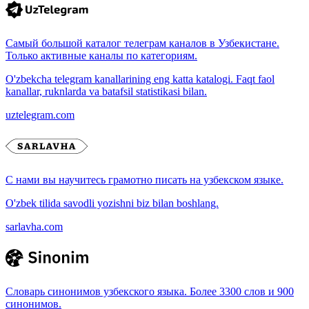
Самый большой каталог телеграм каналов в Узбекистане.
Только активные каналы по категориям.
O'zbekcha telegram kanallarining eng katta katalogi. Faqt faol
kanallar, ruknlarda va batafsil statistikasi bilan.
uztelegram.com
С нами вы научитесь грамотно писать на узбекском языке.
O'zbek tilida savodli yozishni biz bilan boshlang.
sarlavha.com
Словарь синонимов узбекского языка. Более 3300 слов и 900
синонимов.