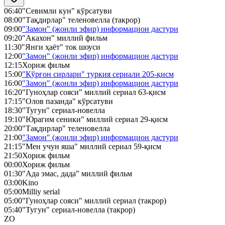
06:40
"Севимли кун" кўрсатуви
08:00
"Тақдирлар" теленовелла (такрор)
09:00
"Замон" (жонли эфир) информацион дастури
09:20
"Акахон" миллий фильм
11:30
"Янги ҳаёт" ток шоуси
12:00
"Замон" (жонли эфир) информацион дастури
12:15
Хориж фильм
15:00
"Қўрғон сирлари" туркия сериали 205-қисм
16:00
"Замон" (жонли эфир) информацион дастури
16:20
"Гуноҳлар сояси" миллий сериал 63-қисм
17:15
"Олов пазанда" кўрсатуви
18:30
"Тугун" сериал-новелла
19:10
"Юрагим сеники" миллий сериал 29-қисм
20:00
"Тақдирлар" теленовелла
21:00
"Замон" (жонли эфир) информацион дастури
21:15
"Мен учун яша" миллий сериал 59-қисм
21:50
Хориж фильм
00:00
Хориж фильм
01:30
"Ада эмас, дада" миллий фильм
03:00
Kino
05:00
Milliy serial
05:00
"Гуноҳлар сояси" миллий сериал (такрор)
05:40
"Тугун" сериал-новелла (такрор)
ZO