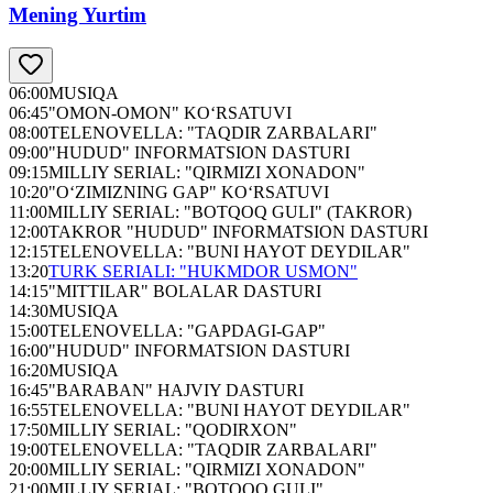
Mening Yurtim
06:00
MUSIQA
06:45
"OMON-OMON" KO‘RSATUVI
08:00
TELENOVELLA: "TAQDIR ZARBALARI"
09:00
"HUDUD" INFORMATSION DASTURI
09:15
MILLIY SERIAL: "QIRMIZI XONADON"
10:20
"O‘ZIMIZNING GAP" KO‘RSATUVI
11:00
MILLIY SERIAL: "BOTQOQ GULI" (TAKROR)
12:00
TAKROR "HUDUD" INFORMATSION DASTURI
12:15
TELENOVELLA: "BUNI HAYOT DEYDILAR"
13:20
TURK SERIALI: "HUKMDOR USMON"
14:15
"MITTILAR" BOLALAR DASTURI
14:30
MUSIQA
15:00
TELENOVELLA: "GAPDAGI-GAP"
16:00
"HUDUD" INFORMATSION DASTURI
16:20
MUSIQA
16:45
"BARABAN" HAJVIY DASTURI
16:55
TELENOVELLA: "BUNI HAYOT DEYDILAR"
17:50
MILLIY SERIAL: "QODIRXON"
19:00
TELENOVELLA: "TAQDIR ZARBALARI"
20:00
MILLIY SERIAL: "QIRMIZI XONADON"
21:00
MILLIY SERIAL: "BOTQOQ GULI"