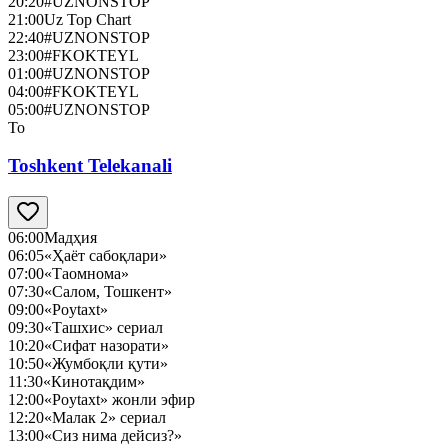
20:20
#UZNONSTOP
21:00
Uz Top Chart
22:40
#UZNONSTOP
23:00
#FKOKTEYL
01:00
#UZNONSTOP
04:00
#FKOKTEYL
05:00
#UZNONSTOP
To
Toshkent Telekanali
06:00
Мадҳия
06:05
«Ҳаёт сабоқлари»
07:00
«Таомнома»
07:30
«Салом, Тошкент»
09:00
«Poytaxt»
09:30
«Ташхис» сериал
10:20
«Сифат назорати»
10:50
«Жумбоқли қути»
11:30
«Кинотақдим»
12:00
«Poytaxt» жонли эфир
12:20
«Малак 2» сериал
13:00
«Сиз нима дейсиз?»