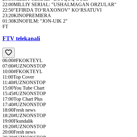
22:00
MILLIY SERIAL: "USHALMAGAN ORZULAR"
22:50
"EFIRDA TO‘RAXONOV" KO‘RSATUVI
23:20
KINOPREMIERA
01:30
KINOFILM: "JON-UIK 2"
FT
FTV telekanali
06:00
#FKOKTEYL
07:00
#UZNONSTOP
10:00
#FKOKTEYL
11:00
Top Cover
11:40
#UZNONSTOP
15:00
You Tube Chart
15:45
#UZNONSTOP
17:00
Top Chart Plus
17:40
#UZNONSTOP
18:00
Fresh news
18:20
#UZNONSTOP
19:00
Fkundalik
19:20
#UZNONSTOP
20:00
Fresh news