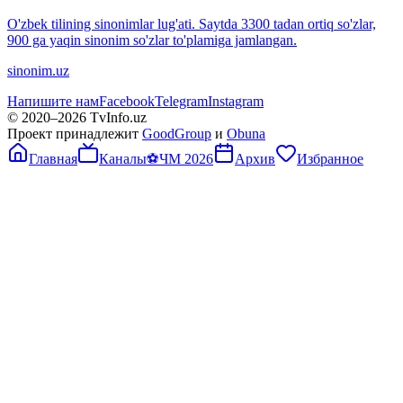
O'zbek tilining sinonimlar lug'ati. Saytda 3300 tadan ortiq so'zlar,
900 ga yaqin sinonim so'zlar to'plamiga jamlangan.
sinonim.uz
Напишите нам
Facebook
Telegram
Instagram
© 2020–
2026
TvInfo.uz
Проект принадлежит
GoodGroup
и
Obuna
Главная
Каналы
⚽
ЧМ 2026
Архив
Избранное