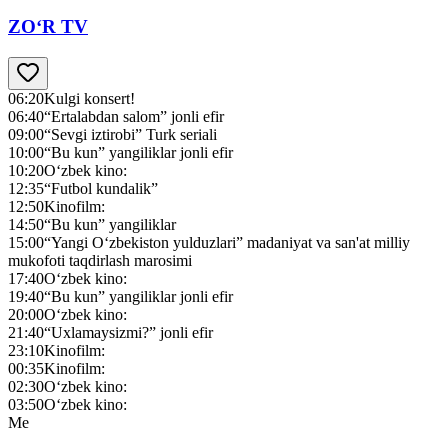
ZO‘R TV
06:20
Kulgi konsert!
06:40
“Ertalabdan salom” jonli efir
09:00
“Sevgi iztirobi” Turk seriali
10:00
“Bu kun” yangiliklar jonli efir
10:20
O‘zbek kino:
12:35
“Futbol kundalik”
12:50
Kinofilm:
14:50
“Bu kun” yangiliklar
15:00
“Yangi O‘zbekiston yulduzlari” madaniyat va san'at milliy
mukofoti taqdirlash marosimi
17:40
O‘zbek kino:
19:40
“Bu kun” yangiliklar jonli efir
20:00
O‘zbek kino:
21:40
“Uxlamaysizmi?” jonli efir
23:10
Kinofilm:
00:35
Kinofilm:
02:30
O‘zbek kino:
03:50
O‘zbek kino:
Me