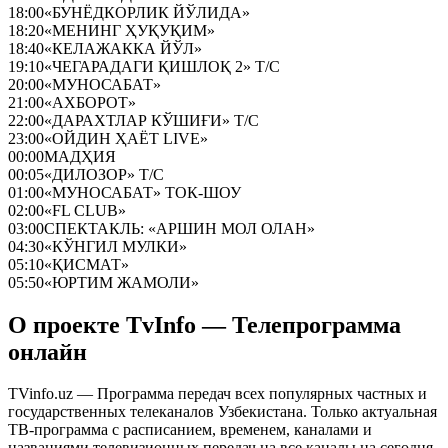
18:00
«БУНЁДКОРЛИК ЙЎЛИДА»
18:20
«МЕНИНГ ҲУҚУҚИМ»
18:40
«КЕЛАЖАККА ЙЎЛ»
19:10
«ЧЕГАРАДАГИ ҚИШЛОҚ 2» Т/С
20:00
«МУНОСАБАТ»
21:00
«АХБОРОТ»
22:00
«ДАРАХТЛАР КЎШИҒИ» Т/С
23:00
«ОЙДИН ҲАЁТ LIVE»
00:00
МАДҲИЯ
00:05
«ДИЛОЗОР» Т/С
01:00
«МУНОСАБАТ» ТОК-ШОУ
02:00
«FL CLUB»
03:00
СПЕКТАКЛЬ: «АРШИН МОЛ ОЛАН»
04:30
«КЎНГИЛ МУЛКИ»
05:10
«ҚИСМАТ»
05:50
«ЮРТИМ ЖАМОЛИ»
О проекте TvInfo — Телепрограмма
онлайн
TVinfo.uz — Программа передач всех популярных частных и
государственных телеканалов Узбекистана. Только актуальная
ТВ-программа с расписанием, временем, каналами и
названиями телевизионных передач на все каналы на сегодня,