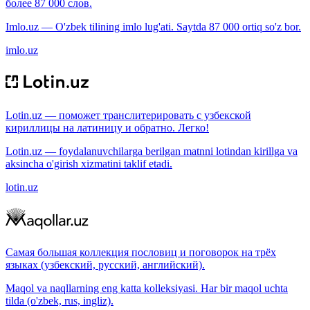
более 87 000 слов.
Imlo.uz — O'zbek tilining imlo lug'ati. Saytda 87 000 ortiq so'z bor.
imlo.uz
Lotin.uz — поможет транслитерировать с узбекской
кириллицы на латиницу и обратно. Легко!
Lotin.uz — foydalanuvchilarga berilgan matnni lotindan kirillga va
aksincha o'girish xizmatini taklif etadi.
lotin.uz
Самая большая коллекция пословиц и поговорок на трёх
языках (узбекский, русский, английский).
Maqol va naqllarning eng katta kolleksiyasi. Har bir maqol uchta
tilda (o'zbek, rus, ingliz).