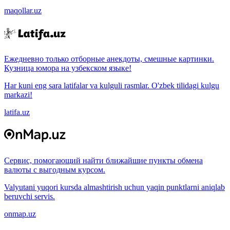
maqollar.uz
Ежедневно только отборные анекдоты, смешные картинки.
Кузница юмора на узбекском языке!
Har kuni eng sara latifalar va kulguli rasmlar. O'zbek tilidagi kulgu
markazi!
latifa.uz
Сервис, помогающий найти ближайшие пункты обмена
валюты с выгодным курсом.
Valyutani yuqori kursda almashtirish uchun yaqin punktlarni aniqlab
beruvchi servis.
onmap.uz