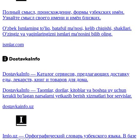
Полный смысл, происхождение, формы узбекских имён.
Узнайте смысл своего имени и имён близких.
O'zbek Ismlarning to'liq, batafsil ma'nosi, kelib chiqishi, shakllari.
O'zingiz va yaqinlaringizni ismlari ma'nosini bilib oling.
ismlar.com
DostavkaInfo — Каталог сервисов, предлагающих доставку
еды, лекарств, книг и товаров для дома.
DostavkaInfo — Taomlar, dorilar, kitoblar va boshqa uy uchun
kerakli bo'lagan narsalarni yetkazib berish xizmatlari bor servislar.
dostavkainfo.uz
Imlo.uz — Орфографический словарь узбекского языка. В базе