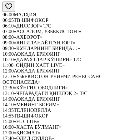
06:00
МАДҲИЯ
06:05
ТВ-ШИФОКОР
06:10
«ДИЛОЗОР» Т/С
07:00
«АССАЛОМ, ЎЗБЕКИСТОН!»
08:00
«АХБОРОТ»
09:00
«ЯНГИЛАНАЁТГАН ЮРТ»
09:30
«КУНЛАРНИНГ БИРИДА…»
10:00
АОКАДА БРИФИНГ
10:10
«ДАРАХТЛАР КЎШИҒИ» Т/С
11:00
«ОЙДИН ҲАЁТ LIVE»
12:00
АОКАДА БРИФИНГ
12:10
«ЎзБЕКИСТОН УЧИНЧИ РЕНЕССАНС
ОСТОНАСИДА»
12:30
«КЎНГИЛ ОБОДЛИГИ»
13:10
«ЧЕГАРАДАГИ ҚИШЛОҚ 2» Т/С
14:00
АОКАДА БРИФИНГ
14:10
«МЕНИНГ БОҒИМ»
14:35
ТЕЛЕНОВЕЛЛА
14:55
ТВ-ШИФОКОР
15:00
«FL CLUB»
16:00
«ХАСТА БЎЛМАНГ»
17:00
«ҚИСМАТ»
17:40
«ОДИЛ СУДЛОВ»