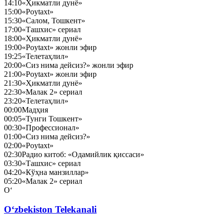
14:10
«Ҳикматли дунё»
15:00
«Poytaxt»
15:30
«Салом, Тошкент»
17:00
«Ташхис» сериал
18:00
«Ҳикматли дунё»
19:00
«Poytaxt» жонли эфир
19:25
«Телетаҳлил»
20:00
«Сиз нима дейсиз?» жонли эфир
21:00
«Poytaxt» жонли эфир
21:30
«Ҳикматли дунё»
22:30
«Малак 2» сериал
23:20
«Телетаҳлил»
00:00
Мадҳия
00:05
«Тунги Тошкент»
00:30
«Профессионал»
01:00
«Сиз нима дейсиз?»
02:00
«Poytaxt»
02:30
Радио китоб: «Одамийлик қиссаси»
03:30
«Ташхис» сериал
04:20
«Кўҳна манзиллар»
05:20
«Малак 2» сериал
O‘
O‘zbekiston Telekanali