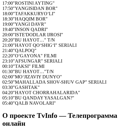
17:00
"ROSTINI AYTING"
17:50
"YANGISIDAN BOR"
18:00
"TAFAKKURYO‘LI"
18:30
"HAQQIM BOR"
19:00
"YANGI DAVR"
19:40
"INSON QADRI"
20:00
"ISTE'DODLAR IJROSI"
20:20
"BU HAYOT…" T/N
21:00
"HAYOT QO‘SHIG‘I" SERIALI
21:40
"QALPOQ"
22:20
"O‘GAYONA" FILMI
23:10
"AFSUNGAR" SERIALI
00:10
"TAKSI" FILMI
01:30
"BU HAYOT…"T/N
02:00
"MO‘JIZAVIY DUNYO"
02:50
"MAHALLADA SHOV-SHUV GAP" SERIALI
03:30
"GASHTAK"
04:20
"HAYOT CHORRAHALARIDA"
05:10
"BU QANDAY YASALGAN?"
05:40
"QALB NAVOLARI"
О проекте TvInfo — Телепрограмма
онлайн