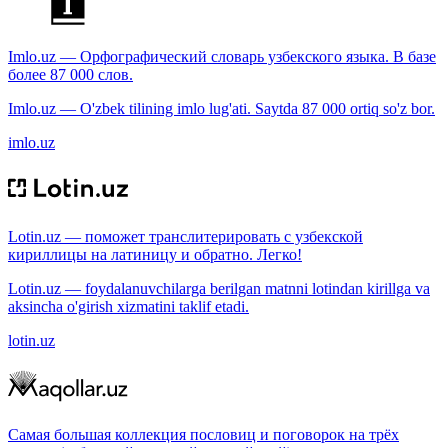
Imlo.uz — Орфографический словарь узбекского языка. В базе
более 87 000 слов.
Imlo.uz — O'zbek tilining imlo lug'ati. Saytda 87 000 ortiq so'z bor.
imlo.uz
Lotin.uz — поможет транслитерировать с узбекской
кириллицы на латиницу и обратно. Легко!
Lotin.uz — foydalanuvchilarga berilgan matnni lotindan kirillga va
aksincha o'girish xizmatini taklif etadi.
lotin.uz
Самая большая коллекция пословиц и поговорок на трёх