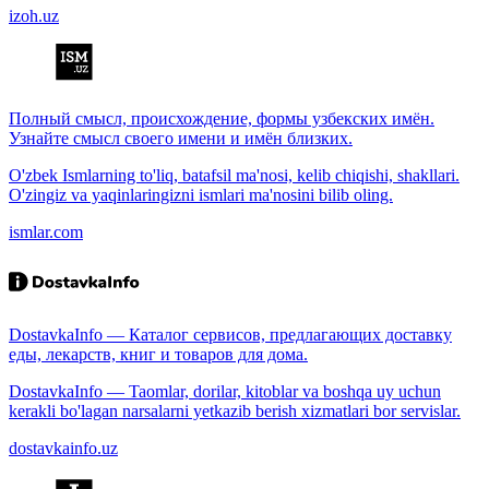
izoh.uz
Полный смысл, происхождение, формы узбекских имён.
Узнайте смысл своего имени и имён близких.
O'zbek Ismlarning to'liq, batafsil ma'nosi, kelib chiqishi, shakllari.
O'zingiz va yaqinlaringizni ismlari ma'nosini bilib oling.
ismlar.com
DostavkaInfo — Каталог сервисов, предлагающих доставку
еды, лекарств, книг и товаров для дома.
DostavkaInfo — Taomlar, dorilar, kitoblar va boshqa uy uchun
kerakli bo'lagan narsalarni yetkazib berish xizmatlari bor servislar.
dostavkainfo.uz