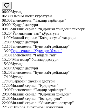
06:00
Мусиқа
06:30
“Омон-Омон” кўрсатуви
08:00
Теленовелла: “Тақдир зарбалари”
09:00
“Ҳудуд” дастури
09:15
Миллий сериал: “Қирмизи хонадон” такрори
10:20
“Ўзимизнинг гап” кўрсатуви
11:00
Миллий сериал: “Ботқоқ гули” такрори
12:00
“Ҳудуд” дастури
12:15
Теленовелла: “Буни ҳаёт дейдилар”
13:20
Турк сериал: “Ҳукмдор Усмон”
14:30
Теленовелла: “Гапдаги гап”
15:20
“Миттилар” болалар дастури
15:30
Мусиқа
16:00
“Ҳудуд” дастури
16:20
Теленовелла: “Буни ҳаёт дейдилар”
17:10
Мусиқа
17:40
“Барабан” ҳажвий дастури
17:50
Миллий сериал: “Қодирхон”
19:00
Теленовелла: “Тақдир зарбалари”
20:00
Миллий сериал: “Қирмизи хонадон”
21:00
Миллий сериал: “Ботқоқ гули”
22:00
Миллий сериал: “Ушалмаган орзулар”
22:50
“Эфирда Тўрахонов” кўрсатуви