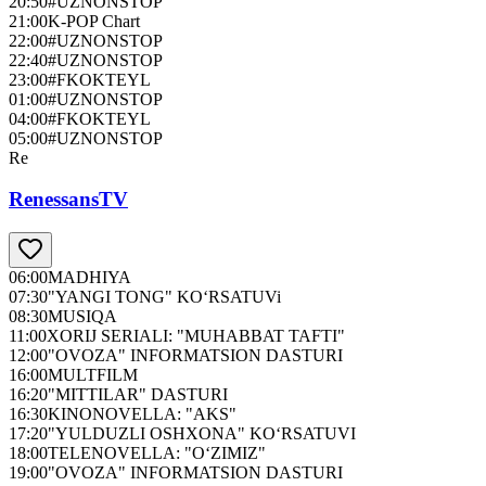
20:50
#UZNONSTOP
21:00
K-POP Chart
22:00
#UZNONSTOP
22:40
#UZNONSTOP
23:00
#FKOKTEYL
01:00
#UZNONSTOP
04:00
#FKOKTEYL
05:00
#UZNONSTOP
Re
RenessansTV
06:00
MADHIYA
07:30
"YANGI TONG" KO‘RSATUVi
08:30
MUSIQA
11:00
XORIJ SERIALI: "MUHABBAT TAFTI"
12:00
"OVOZA" INFORMATSION DASTURI
16:00
MULTFILM
16:20
"MITTILAR" DASTURI
16:30
KINONOVELLA: "AKS"
17:20
"YULDUZLI OSHXONA" KO‘RSATUVI
18:00
TELENOVELLA: "O‘ZIMIZ"
19:00
"OVOZA" INFORMATSION DASTURI