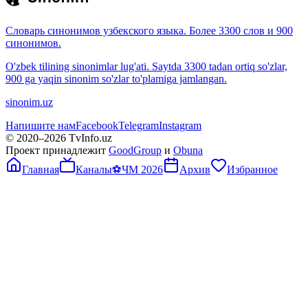
Словарь синонимов узбекского языка. Более 3300 слов и 900
синонимов.
O'zbek tilining sinonimlar lug'ati. Saytda 3300 tadan ortiq so'zlar,
900 ga yaqin sinonim so'zlar to'plamiga jamlangan.
sinonim.uz
Напишите нам
Facebook
Telegram
Instagram
© 2020–
2026
TvInfo.uz
Проект принадлежит
GoodGroup
и
Obuna
Главная
Каналы
⚽
ЧМ 2026
Архив
Избранное