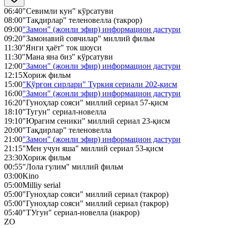
06:40
"Севимли кун" кўрсатуви
08:00
"Тақдирлар" теленовелла (такрор)
09:00
"Замон" (жонли эфир) информацион дастури
09:20
"Замонавий совчилар" миллий фильм
11:30
"Янги ҳаёт" ток шоуси
11:30
"Мана яна биз" кўрсатуви
12:00
"Замон" (жонли эфир) информацион дастури
12:15
Хориж фильм
15:00
"Қўрғон сирлари" Туркия сериали 202-қисм
16:00
"Замон" (жонли эфир) информацион дастури
16:20
"Гуноҳлар сояси" миллий сериал 57-қисм
18:10
"Тугун" сериал-новелла
19:10
"Юрагим сеники" миллий сериал 23-қисм
20:00
"Тақдирлар" теленовелла
21:00
"Замон" (жонли эфир) информацион дастури
21:15
"Мен учун яша" миллий сериал 53-қисм
23:30
Хориж фильм
00:55
"Лола гулим" миллий фильм
03:00
Kino
05:00
Milliy serial
05:00
"Гуноҳлар сояси" миллий сериал (такрор)
05:00
"Гуноҳлар сояси" миллий сериал (такрор)
05:40
"ТУгун" сериал-новелла (иакрор)
ZO