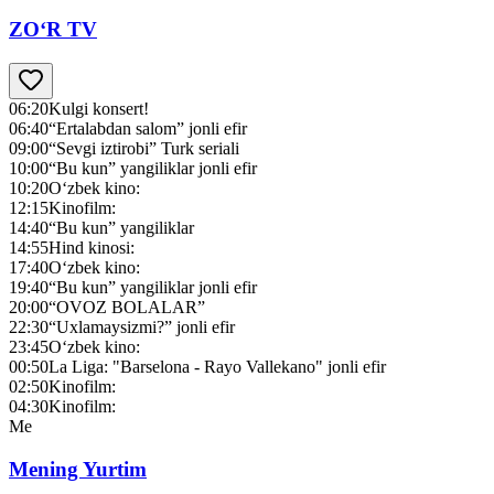
ZO‘R TV
06:20
Kulgi konsert!
06:40
“Ertalabdan salom” jonli efir
09:00
“Sevgi iztirobi” Turk seriali
10:00
“Bu kun” yangiliklar jonli efir
10:20
O‘zbek kino:
12:15
Kinofilm:
14:40
“Bu kun” yangiliklar
14:55
Hind kinosi:
17:40
O‘zbek kino:
19:40
“Bu kun” yangiliklar jonli efir
20:00
“OVOZ BOLALAR”
22:30
“Uxlamaysizmi?” jonli efir
23:45
O‘zbek kino:
00:50
La Liga: "Barselona - Rayo Vallekano" jonli efir
02:50
Kinofilm:
04:30
Kinofilm:
Me
Mening Yurtim