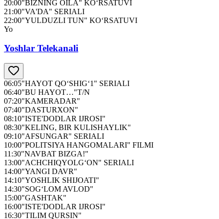
20:00
"BIZNING OILA" KO‘RSATUVI
21:00
"VA'DA" SERIALI
22:00
"YULDUZLI TUN" KO‘RSATUVI
Yo
Yoshlar Telekanali
06:05
"HAYOT QO‘SHIG‘1" SERIALI
06:40
"BU HAYOT…"T/N
07:20
"KAMERADAR"
07:40
"DASTURXON"
08:10
"ISTE'DODLAR IJROSI"
08:30
"KELING, BIR KULISHAYLIK"
09:10
"AFSUNGAR" SERIALI
10:00
"POLITSIYA HANGOMALARI" FILMI
11:30
"NAVBAT BIZGA!"
13:00
"ACHCHIQYOLG‘ON" SERIALI
14:00
"YANGI DAVR"
14:10
"YOSHLIK SHIJOATI"
14:30
"SOG‘LOM AVLOD"
15:00
"GASHTAK"
16:00
"ISTE'DODLAR IJROSI"
16:30
"TILIM QURSIN"