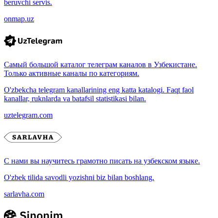
beruvchi servis.
onmap.uz
Самый большой каталог телеграм каналов в Узбекистане.
Только активные каналы по категориям.
O'zbekcha telegram kanallarining eng katta katalogi. Faqt faol
kanallar, ruknlarda va batafsil statistikasi bilan.
uztelegram.com
С нами вы научитесь грамотно писать на узбекском языке.
O'zbek tilida savodli yozishni biz bilan boshlang.
sarlavha.com