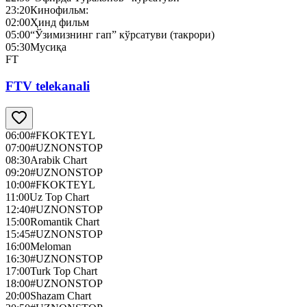
23:20
Кинофильм:
02:00
Ҳинд фильм
05:00
“Ўзимизнинг гап” кўрсатуви (такрори)
05:30
Мусиқа
FT
FTV telekanali
06:00
#FKOKTEYL
07:00
#UZNONSTOP
08:30
Arabik Chart
09:20
#UZNONSTOP
10:00
#FKOKTEYL
11:00
Uz Top Chart
12:40
#UZNONSTOP
15:00
Romantik Chart
15:45
#UZNONSTOP
16:00
Meloman
16:30
#UZNONSTOP
17:00
Turk Top Chart
18:00
#UZNONSTOP
20:00
Shazam Chart