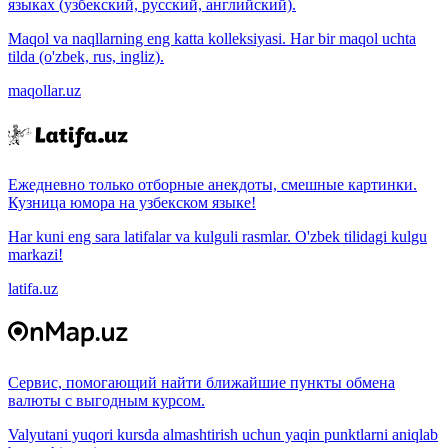
языках (узбекский, русский, английский).
Maqol va naqllarning eng katta kolleksiyasi. Har bir maqol uchta
tilda (o'zbek, rus, ingliz).
maqollar.uz
Ежедневно только отборные анекдоты, смешные картинки.
Кузница юмора на узбекском языке!
Har kuni eng sara latifalar va kulguli rasmlar. O'zbek tilidagi kulgu
markazi!
latifa.uz
Сервис, помогающий найти ближайшие пункты обмена
валюты с выгодным курсом.
Valyutani yuqori kursda almashtirish uchun yaqin punktlarni aniqlab