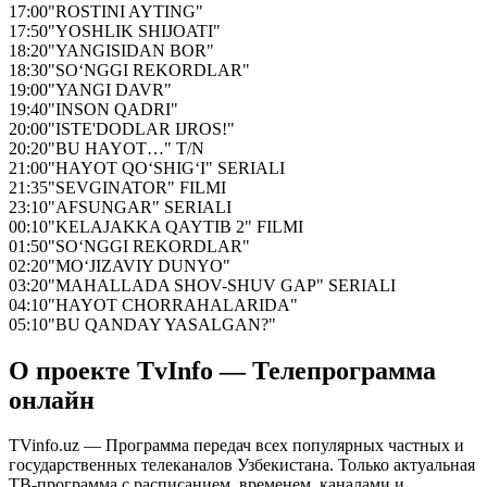
17:00
"ROSTINI AYTING"
17:50
"YOSHLIK SHIJOATI"
18:20
"YANGISIDAN BOR"
18:30
"SO‘NGGI REKORDLAR"
19:00
"YANGI DAVR"
19:40
"INSON QADRI"
20:00
"ISTE'DODLAR IJROS!"
20:20
"BU HAYOT…" T/N
21:00
"HAYOT QO‘SHIG‘I" SERIALI
21:35
"SEVGINATOR" FILMI
23:10
"AFSUNGAR" SERIALI
00:10
"KELAJAKKA QAYTIB 2" FILMI
01:50
"SO‘NGGI REKORDLAR"
02:20
"MO‘JIZAVIY DUNYO"
03:20
"MAHALLADA SHOV-SHUV GAP" SERIALI
04:10
"HAYOT CHORRAHALARIDA"
05:10
"BU QANDAY YASALGAN?"
О проекте TvInfo — Телепрограмма
онлайн
TVinfo.uz — Программа передач всех популярных частных и
государственных телеканалов Узбекистана. Только актуальная
ТВ-программа с расписанием, временем, каналами и