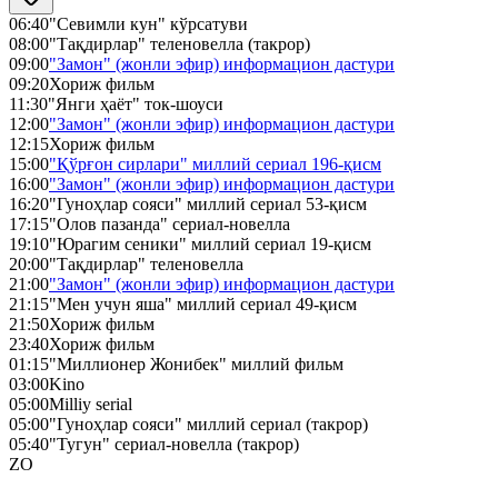
06:40
"Севимли кун" кўрсатуви
08:00
"Тақдирлар" теленовелла (такрор)
09:00
"Замон" (жонли эфир) информацион дастури
09:20
Хориж фильм
11:30
"Янги ҳаёт" ток-шоуси
12:00
"Замон" (жонли эфир) информацион дастури
12:15
Хориж фильм
15:00
"Қўрғон сирлари" миллий сериал 196-қисм
16:00
"Замон" (жонли эфир) информацион дастури
16:20
"Гуноҳлар сояси" миллий сериал 53-қисм
17:15
"Олов пазанда" сериал-новелла
19:10
"Юрагим сеники" миллий сериал 19-қисм
20:00
"Тақдирлар" теленовелла
21:00
"Замон" (жонли эфир) информацион дастури
21:15
"Мен учун яша" миллий сериал 49-қисм
21:50
Хориж фильм
23:40
Хориж фильм
01:15
"Миллионер Жонибек" миллий фильм
03:00
Kino
05:00
Milliy serial
05:00
"Гуноҳлар сояси" миллий сериал (такрор)
05:40
"Тугун" сериал-новелла (такрор)
ZO