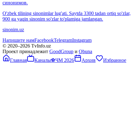
синонимов.
O'zbek tilining sinonimlar lug'ati. Saytda 3300 tadan ortiq so'zlar,
900 ga yaqin sinonim so'zlar to'plamiga jamlangan.
sinonim.uz
Напишите нам
Facebook
Telegram
Instagram
© 2020–
2026
TvInfo.uz
Проект принадлежит
GoodGroup
и
Obuna
Главная
Каналы
⚽
ЧМ 2026
Архив
Избранное