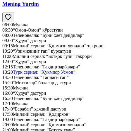
Mening Yurtim
06:00
Мусиқа
06:30
“Омон-Омон” кўрсатуви
08:00
Теленовелла: “Буни ҳаёт дейдилар”
09:00
“Ҳудуд” дастури
09:15
Миллий сериал: “Қирмизи хонадон” такрори
10:20
“Ўзимизнинг гап” кўрсатуви
11:00
Миллий сериал: “Ботқоқ гули” такрори
12:00
“Ҳудуд” дастури
12:15
Теленовелла: “Тақдир зарбалари”
13:20
Турк сериал: “Ҳукмдор Усмон”
14:30
Теленовелла: “Гапдаги гап”
15:20
“Миттилар” болалар дастури
15:30
Мусиқа
16:00
“Ҳудуд” дастури
16:20
Теленовелла: “Буни ҳаёт дейдилар”
17:10
Мусиқа
17:40
“Барабан” ҳажвий дастури
17:50
Миллий сериал: “Қодирхон”
19:00
Теленовелла: “Тақдир зарбалари”
20:00
Миллий сериал: “Қирмизи хонадон”
21:00
Миллий сериал: “Ботқоқ гули”