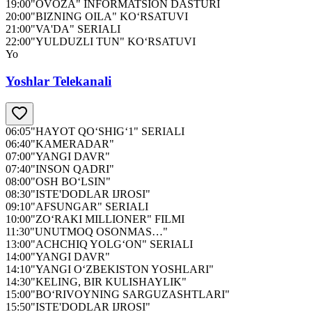
19:00
"OVOZA" INFORMATSION DASTURI
20:00
"BIZNING OILA" KO‘RSATUVI
21:00
"VA'DA" SERIALI
22:00
"YULDUZLI TUN" KO‘RSATUVI
Yo
Yoshlar Telekanali
06:05
"HAYOT QO‘SHIG‘1" SERIALI
06:40
"KAMERADAR"
07:00
"YANGI DAVR"
07:40
"INSON QADRI"
08:00
"OSH BO‘LSIN"
08:30
"ISTE'DODLAR IJROSI"
09:10
"AFSUNGAR" SERIALI
10:00
"ZO‘RAKI MILLIONER" FILMI
11:30
"UNUTMOQ OSONMAS…"
13:00
"ACHCHIQ YOLG‘ON" SERIALI
14:00
"YANGI DAVR"
14:10
"YANGI O‘ZBEKISTON YOSHLARI"
14:30
"KELING, BIR KULISHAYLIK"
15:00
"BO‘RIVOYNING SARGUZASHTLARI"
15:50
"ISTE'DODLAR IJROSI"