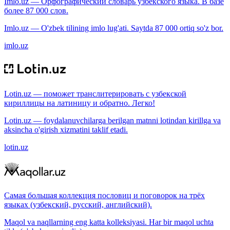
Imlo.uz — Орфографический словарь узбекского языка. В базе
более 87 000 слов.
Imlo.uz — O'zbek tilining imlo lug'ati. Saytda 87 000 ortiq so'z bor.
imlo.uz
Lotin.uz — поможет транслитерировать с узбекской
кириллицы на латиницу и обратно. Легко!
Lotin.uz — foydalanuvchilarga berilgan matnni lotindan kirillga va
aksincha o'girish xizmatini taklif etadi.
lotin.uz
Самая большая коллекция пословиц и поговорок на трёх
языках (узбекский, русский, английский).
Maqol va naqllarning eng katta kolleksiyasi. Har bir maqol uchta