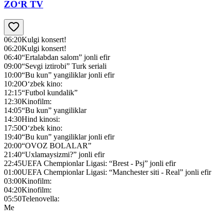
ZO‘R TV
06:20
Kulgi konsert!
06:20
Kulgi konsert!
06:40
“Ertalabdan salom” jonli efir
09:00
“Sevgi iztirobi” Turk seriali
10:00
“Bu kun” yangiliklar jonli efir
10:20
O‘zbek kino:
12:15
“Futbol kundalik”
12:30
Kinofilm:
14:05
“Bu kun” yangiliklar
14:30
Hind kinosi:
17:50
O‘zbek kino:
19:40
“Bu kun” yangiliklar jonli efir
20:00
“OVOZ BOLALAR”
21:40
“Uxlamaysizmi?” jonli efir
22:45
UEFA Chempionlar Ligasi: “Brest - Psj” jonli efir
01:00
UEFA Chempionlar Ligasi: “Manchester siti - Real” jonli efir
03:00
Kinofilm:
04:20
Kinofilm:
05:50
Telenovella:
Me