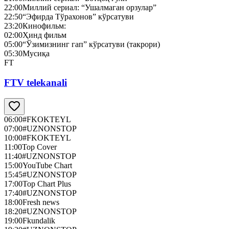
22:00
Миллий сериал: “Ушалмаган орзулар”
22:50
“Эфирда Тўрахонов” кўрсатуви
23:20
Кинофильм:
02:00
Ҳинд фильм
05:00
“Ўзимизнинг гап” кўрсатуви (такрори)
05:30
Мусиқа
FT
FTV telekanali
06:00
#FKOKTEYL
07:00
#UZNONSTOP
10:00
#FKOKTEYL
11:00
Top Cover
11:40
#UZNONSTOP
15:00
YouTube Chart
15:45
#UZNONSTOP
17:00
Top Chart Plus
17:40
#UZNONSTOP
18:00
Fresh news
18:20
#UZNONSTOP
19:00
Fkundalik