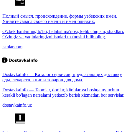
Полный смысл, происхождение, формы узбекских имён.
Узнайте смысл своего имени и имён близких.
O'zbek Ismlarning to'liq, batafsil ma'nosi, kelib chiqishi, shakllari.
O'zingiz va yaqinlaringizni ismlari ma'nosini bilib oling.
ismlar.com
DostavkaInfo — Каталог сервисов, предлагающих доставку
еды, лекарств, книг и товаров для дома.
DostavkaInfo — Taomlar, dorilar, kitoblar va boshqa uy uchun
kerakli bo'lagan narsalarni yetkazib berish xizmatlari bor servislar.
dostavkainfo.uz