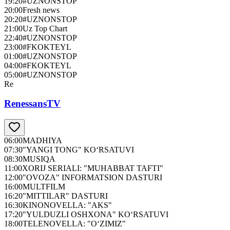
19:20
#UZNONSTOP
20:00
Fresh news
20:20
#UZNONSTOP
21:00
Uz Top Chart
22:40
#UZNONSTOP
23:00
#FKOKTEYL
01:00
#UZNONSTOP
04:00
#FKOKTEYL
05:00
#UZNONSTOP
Re
RenessansTV
06:00
MADHIYA
07:30
"YANGI TONG" KO‘RSATUVI
08:30
MUSIQA
11:00
XORIJ SERIALI: "MUHABBAT TAFTI"
12:00
"OVOZA" INFORMATSION DASTURI
16:00
MULTFILM
16:20
"MITTILAR" DASTURI
16:30
KINONOVELLA: "AKS"
17:20
"YULDUZLI OSHXONA" KO‘RSATUVI
18:00
TELENOVELLA: "O‘ZIMIZ"