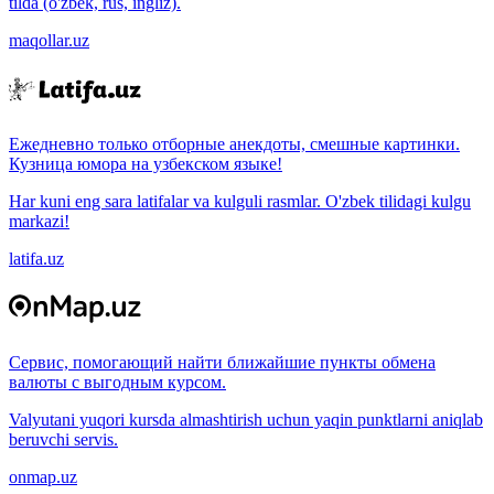
tilda (o'zbek, rus, ingliz).
maqollar.uz
Ежедневно только отборные анекдоты, смешные картинки.
Кузница юмора на узбекском языке!
Har kuni eng sara latifalar va kulguli rasmlar. O'zbek tilidagi kulgu
markazi!
latifa.uz
Сервис, помогающий найти ближайшие пункты обмена
валюты с выгодным курсом.
Valyutani yuqori kursda almashtirish uchun yaqin punktlarni aniqlab
beruvchi servis.
onmap.uz