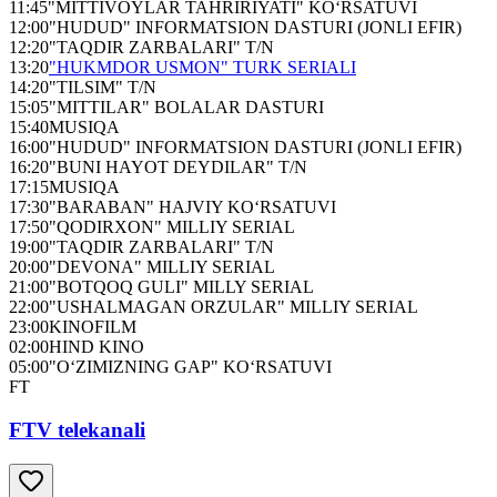
11:45
"MITTIVOYLAR TAHRIRIYATI" KO‘RSATUVI
12:00
"HUDUD" INFORMATSION DASTURI (JONLI EFIR)
12:20
"TAQDIR ZARBALARI" T/N
13:20
"HUKMDOR USMON" TURK SERIALI
14:20
"TILSIM" T/N
15:05
"MITTILAR" BOLALAR DASTURI
15:40
MUSIQA
16:00
"HUDUD" INFORMATSION DASTURI (JONLI EFIR)
16:20
"BUNI HAYOT DEYDILAR" T/N
17:15
MUSIQA
17:30
"BARABAN" HAJVIY KO‘RSATUVI
17:50
"QODIRXON" MILLIY SERIAL
19:00
"TAQDIR ZARBALARI" T/N
20:00
"DEVONA" MILLIY SERIAL
21:00
"BOTQOQ GULI" MILLY SERIAL
22:00
"USHALMAGAN ORZULAR" MILLIY SERIAL
23:00
KINOFILM
02:00
HIND KINO
05:00
"O‘ZIMIZNING GAP" KO‘RSATUVI
FT
FTV telekanali