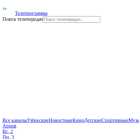
Телепрограмма
Поиск телепередач
Все каналы
Узбекские
Новостные
Кино
Детские
Спортивные
Муз
Архив
Вс, 2
Пн, 3