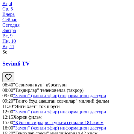
Вт, 4
Ср, 5
Вчера
Сейчас
Сегодня
Завтра
Вс, 9
Пн, 10
Вт, 11
Se
Sevimli TV
06:40
"Севимли кун" кўрсатуви
08:00
"Тақдирлар" теленовелла (такрор)
09:00
"Замон" (жонли эфир) информацион дастури
09:20
"Танго ёхуд адашган совчилар" миллий фильм
11:30
"Янги ҳаёт" ток шоуси
12:00
"Замон" (жонли эфир) информацион дастури
12:15
Хориж фильм
15:00
"Қўрғон сирлари" туркия сериали 181-қисм
16:00
"Замон" (жонли эфир) информацион дастури
16:20
"Гуноҳлар сояси" миллийсериал 42-қисм