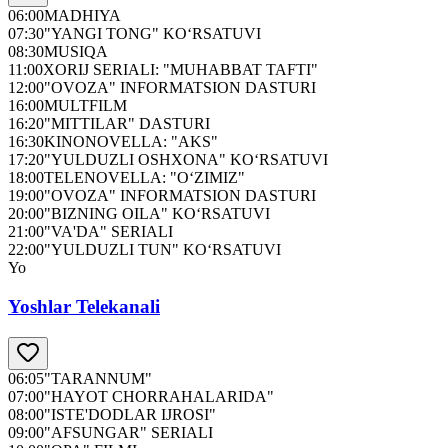
06:00
MADHIYA
07:30
"YANGI TONG" KO‘RSATUVI
08:30
MUSIQA
11:00
XORIJ SERIALI: "MUHABBAT TAFTI"
12:00
"OVOZA" INFORMATSION DASTURI
16:00
MULTFILM
16:20
"MITTILAR" DASTURI
16:30
KINONOVELLA: "AKS"
17:20
"YULDUZLI OSHXONA" KO‘RSATUVI
18:00
TELENOVELLA: "O‘ZIMIZ"
19:00
"OVOZA" INFORMATSION DASTURI
20:00
"BIZNING OILA" KO‘RSATUVI
21:00
"VA'DA" SERIALI
22:00
"YULDUZLI TUN" KO‘RSATUVI
Yo
Yoshlar Telekanali
06:05
"TARANNUM"
07:00
"HAYOT CHORRAHALARIDA"
08:00
"ISTE'DODLAR IJROSI"
09:00
"AFSUNGAR" SERIALI