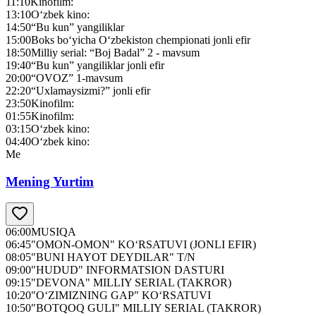
11:10
Kinofilm:
13:10
O‘zbek kino:
14:50
“Bu kun” yangiliklar
15:00
Boks bo‘yicha O‘zbekiston chempionati jonli efir
18:50
Milliy serial: “Boj Badal” 2 - mavsum
19:40
“Bu kun” yangiliklar jonli efir
20:00
“OVOZ” 1-mavsum
22:20
“Uxlamaysizmi?” jonli efir
23:50
Kinofilm:
01:55
Kinofilm:
03:15
O‘zbek kino:
04:40
O‘zbek kino:
Me
Mening Yurtim
06:00
MUSIQA
06:45
"OMON-OMON" KO‘RSATUVI (JONLI EFIR)
08:05
"BUNI HAYOT DEYDILAR" T/N
09:00
"HUDUD" INFORMATSION DASTURI
09:15
"DEVONA" MILLIY SERIAL (TAKROR)
10:20
"O‘ZIMIZNING GAP" KO‘RSATUVI
10:50
"BOTQOQ GULI" MILLIY SERIAL (TAKROR)