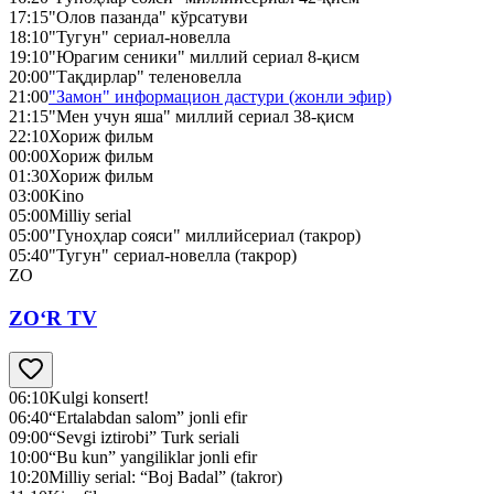
17:15
"Олов пазанда" кўрсатуви
18:10
"Тугун" сериал-новелла
19:10
"Юрагим сеники" миллий сериал 8-қисм
20:00
"Тақдирлар" теленовелла
21:00
"Замон" информацион дастури (жонли эфир)
21:15
"Мен учун яша" миллий сериал 38-қисм
22:10
Хориж фильм
00:00
Хориж фильм
01:30
Хориж фильм
03:00
Kino
05:00
Milliy serial
05:00
"Гуноҳлар сояси" миллийсериал (такрор)
05:40
"Тугун" сериал-новелла (такрор)
ZO
ZO‘R TV
06:10
Kulgi konsert!
06:40
“Ertalabdan salom” jonli efir
09:00
“Sevgi iztirobi” Turk seriali
10:00
“Bu kun” yangiliklar jonli efir
10:20
Milliy serial: “Boj Badal” (takror)