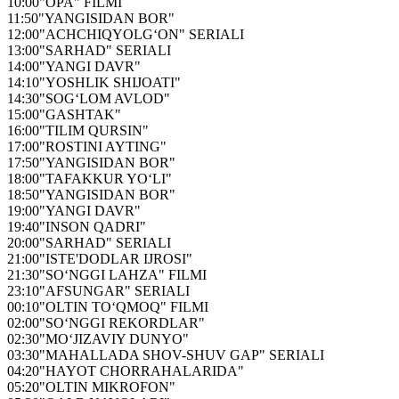
10:00
"OPA" FILMI
11:50
"YANGISIDAN BOR"
12:00
"ACHCHIQYOLG‘ON" SERIALI
13:00
"SARHAD" SERIALI
14:00
"YANGI DAVR"
14:10
"YOSHLIK SHIJOATI"
14:30
"SOG‘LOM AVLOD"
15:00
"GASHTAK"
16:00
"TILIM QURSIN"
17:00
"ROSTINI AYTING"
17:50
"YANGISIDAN BOR"
18:00
"TAFAKKUR YO‘LI"
18:50
"YANGISIDAN BOR"
19:00
"YANGI DAVR"
19:40
"INSON QADRI"
20:00
"SARHAD" SERIALI
21:00
"ISTE'DODLAR IJROSI"
21:30
"SO‘NGGI LAHZA" FILMI
23:10
"AFSUNGAR" SERIALI
00:10
"OLTIN TO‘QMOQ" FILMI
02:00
"SO‘NGGI REKORDLAR"
02:30
"MO‘JIZAVIY DUNYO"
03:30
"MAHALLADA SHOV-SHUV GAP" SERIALI
04:20
"HAYOT CHORRAHALARIDA"
05:20
"OLTIN MIKROFON"