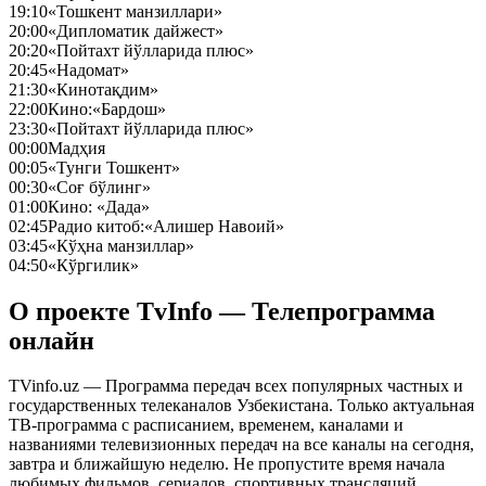
19:10
«Тошкент манзиллари»
20:00
«Дипломатик дайжест»
20:20
«Пойтахт йўлларида плюс»
20:45
«Надомат»
21:30
«Кинотақдим»
22:00
Кино:«Бардош»
23:30
«Пойтахт йўлларида плюс»
00:00
Мадҳия
00:05
«Тунги Тошкент»
00:30
«Соғ бўлинг»
01:00
Кино: «Дада»
02:45
Радио китоб:«Алишер Навоий»
03:45
«Кўҳна манзиллар»
04:50
«Кўргилик»
О проекте TvInfo — Телепрограмма
онлайн
TVinfo.uz — Программа передач всех популярных частных и
государственных телеканалов Узбекистана. Только актуальная
ТВ-программа с расписанием, временем, каналами и
названиями телевизионных передач на все каналы на сегодня,
завтра и ближайшую неделю. Не пропустите время начала
любимых фильмов, сериалов, спортивных трансляций