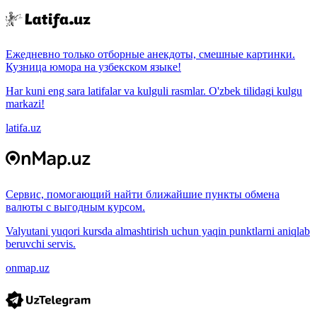
Ежедневно только отборные анекдоты, смешные картинки.
Кузница юмора на узбекском языке!
Har kuni eng sara latifalar va kulguli rasmlar. O'zbek tilidagi kulgu
markazi!
latifa.uz
Сервис, помогающий найти ближайшие пункты обмена
валюты с выгодным курсом.
Valyutani yuqori kursda almashtirish uchun yaqin punktlarni aniqlab
beruvchi servis.
onmap.uz