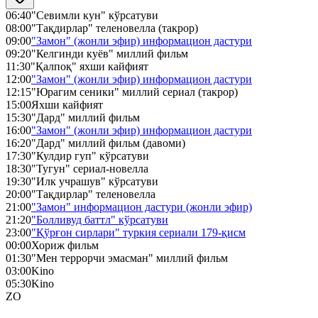
06:40
"Севимли кун" кўрсатуви
08:00
"Тақдирлар" теленовелла (такрор)
09:00
"Замон" (жонли эфир) информацион дастури
09:20
"Келгинди куёв" миллий фильм
11:30
"Қалпоқ" яхши кайфият
12:00
"Замон" (жонли эфир) информацион дастури
12:15
"Юрагим сеники" миллий сериал (такрор)
15:00
Яхши кайфият
15:30
"Дард" миллий фильм
16:00
"Замон" (жонли эфир) информацион дастури
16:20
"Дард" миллий фильм (давоми)
17:30
"Кулдир гуп" кўрсатуви
18:30
"Тугун" сериал-новелла
19:30
"Илк учрашув" кўрсатуви
20:00
"Тақдирлар" теленовелла
21:00
"Замон" информацион дастури (жонли эфир)
21:20
"Болливуд баттл" кўрсатуви
23:00
"Қўрғон сирлари" туркия сериали 179-қисм
00:00
Хориж фильм
01:30
"Мен террорчи эмасман" миллий фильм
03:00
Kino
05:30
Kino
ZO