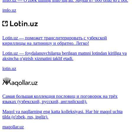
Imlo.uz — O'zbek tilining imlo lug'ati. Saytda 87 000 ortiq so'z bor.
imlo.uz
Lotin.uz — поможет транслитерировать с узбекской
кириллицы на латиницу и обратно. Легко!
Lotin.uz — foydalanuvchilarga berilgan matnni lotindan kirillga va
aksincha o'girish xizmatini taklif etadi.
lotin.uz
Самая большая коллекция пословиц и поговорок на трёх
языках (узбекский, русский, английский).
Maqol va naqllarning eng katta kolleksiyasi. Har bir maqol uchta
tilda (o'zbek, rus, ingliz).
maqollar.uz