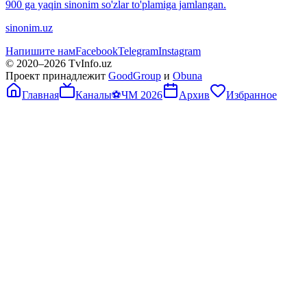
900 ga yaqin sinonim so'zlar to'plamiga jamlangan.
sinonim.uz
Напишите нам
Facebook
Telegram
Instagram
© 2020–
2026
TvInfo.uz
Проект принадлежит
GoodGroup
и
Obuna
Главная
Каналы
⚽
ЧМ 2026
Архив
Избранное