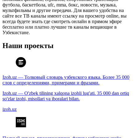
футбола, баскетбола, ufc, mma, бокс, новости, музыка,
мультфильмы и другие передачи. Для вашего удобства на
сайте все ТВ каналы имеют ссылку на просмотр online, вы
всегда будете знать где смотреть онлайн в прямом эфире
бесплатно или платно лучшие тв каналы вещающие в
Узбекистане.
Наши проекты
Izoh.uz — Толковый словарь узбекского языка. Более 35 000
слов с определениями, примерами и фразами.
Izoh.uz — O'zbek tilining xalqona izohli lug'ati. 35 000 dan ortiq
so'zlar izohi, misollari va iboralari bilan.
izoh.uz