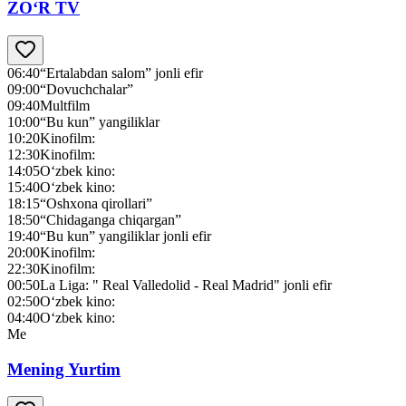
ZO‘R TV
06:40
“Ertalabdan salom” jonli efir
09:00
“Dovuchchalar”
09:40
Multfilm
10:00
“Bu kun” yangiliklar
10:20
Kinofilm:
12:30
Kinofilm:
14:05
O‘zbek kino:
15:40
O‘zbek kino:
18:15
“Oshxona qirollari”
18:50
“Chidaganga chiqargan”
19:40
“Bu kun” yangiliklar jonli efir
20:00
Kinofilm:
22:30
Kinofilm:
00:50
La Liga: " Real Valledolid - Real Madrid" jonli efir
02:50
O‘zbek kino:
04:40
O‘zbek kino:
Me
Mening Yurtim