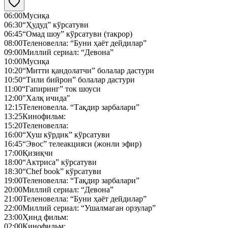
06:00
Мусиқа
06:30
“Ҳудуд” кўрсатуви
06:45
“Омад шоу” кўрсатуви (такрор)
08:00
Теленовелла: “Буни ҳаёт дейдилар”
09:00
Миллий сериал: “Девона”
10:00
Мусиқа
10:20
“Митти қандолатчи” болалар дастури
10:50
“Тили бийрон” болалар дастури
11:00
“Гапиринг” ток шоуси
12:00
"Халқ ичида"
12:15
Теленовелла. “Тақдир зарбалари”
13:25
Кинофильм:
15:20
Теленовелла:
16:00
“Хуш кўрдик” кўрсатуви
16:45
“Эвос” телеакцияси (жонли эфир)
17:00
Қизиқчи
18:00
“Актриса” кўрсатуви
18:30
“Chef book” кўрсатуви
19:00
Теленовелла: “Тақдир зарбалари”
20:00
Миллий сериал: “Девона”
21:00
Теленовелла: “Буни ҳаёт дейдилар”
22:00
Миллий сериал: “Ушалмаган орзулар”
23:00
Ҳинд фильм:
02:00
Кинофильм: