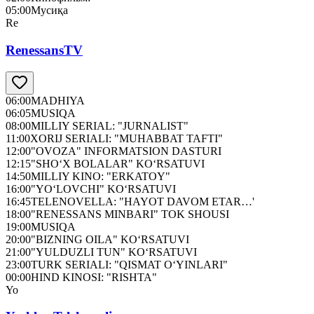
05:00
Мусиқа
Re
RenessansTV
06:00
MADHIYA
06:05
MUSIQA
08:00
MILLIY SERIAL: "JURNALIST"
11:00
XORIJ SERIALI: "MUHABBAT TAFTI"
12:00
"OVOZA" INFORMATSION DASTURI
12:15
"SHO‘X BOLALAR" KO‘RSATUVI
14:50
MILLIY KINO: "ERKATOY"
16:00
"YO‘LOVCHI" KO‘RSATUVI
16:45
TELENOVELLA: "HAYOT DAVOM ETAR…'
18:00
"RENESSANS MINBARI" TOK SHOUSI
19:00
MUSIQA
20:00
"BIZNING OILA" KO‘RSATUVI
21:00
"YULDUZLI TUN" KO‘RSATUVI
23:00
TURK SERIALI: "QISMAT O‘YINLARI"
00:00
HIND KINOSI: "RISHTA"
Yo