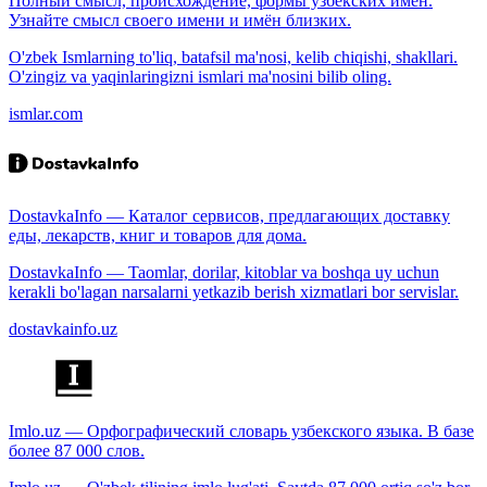
Полный смысл, происхождение, формы узбекских имён.
Узнайте смысл своего имени и имён близких.
O'zbek Ismlarning to'liq, batafsil ma'nosi, kelib chiqishi, shakllari.
O'zingiz va yaqinlaringizni ismlari ma'nosini bilib oling.
ismlar.com
DostavkaInfo — Каталог сервисов, предлагающих доставку
еды, лекарств, книг и товаров для дома.
DostavkaInfo — Taomlar, dorilar, kitoblar va boshqa uy uchun
kerakli bo'lagan narsalarni yetkazib berish xizmatlari bor servislar.
dostavkainfo.uz
Imlo.uz — Орфографический словарь узбекского языка. В базе
более 87 000 слов.