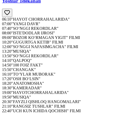
Yoshlar Telekanali
06:10
"HAYOT CHORRAHALARIDA"
07:00
"YANGI DAVR"
07:40
"SO‘NGGI REKORDLAR"
08:00
"ISTE'DODLAR IJROSI"
09:00
"BOZOR KO‘RMAGAN YIGIT" FILMI
10:20
"GUGURTGA KETIB" FILMI
12:00
"SO‘NGGI NAFASIMGACHA" FILMI
13:20
"MUSIQA"
13:50
"SO‘NGGI REKORDLAR"
14:10
"QALPOQ"
14:50
"100 FOIZ FAKT"
15:50
"CHANGAK"
16:10
"TO‘YLAR MUBORAK"
17:20
"OSH BO‘LSIN"
18:20
"ANATOMOSHA"
18:30
"KAMERADAR"
19:00
"HAYOTCHORRAHALARIDA"
19:50
"MUSIQA"
20:30
"FAYZLI QISHLOQ HANGOMALARI"
21:10
"RANGSIZ TUSHLAR" FILMI
22:40
"UCH KUN ICHIDA QOCHISH" FILMI