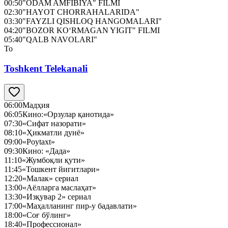
00:50
"ODAM AMFIBIYA" FILMI
02:30
"HAYOT CHORRAHALARIDA"
03:30
"FAYZLI QISHLOQ HANGOMALARI"
04:20
"BOZOR KO‘RMAGAN YIGIT" FILMI
05:40
"QALB NAVOLARI"
To
Toshkent Telekanali
06:00
Мадҳия
06:05
Кино:«Орзулар қанотида»
07:30
«Сифат назорати»
08:10
«Ҳикматли дунё»
09:00
«Poytaxt»
09:30
Кино: «Дада»
11:10
«Жумбоқли қути»
11:45
«Тошкент йигитлари»
12:20
«Малак» сериал
13:00
«Аёлларга маслаҳат»
13:30
«Изқувар 2» сериал
17:00
«Маҳалланинг пир-у бадавлати»
18:00
«Соғ бўлинг»
18:40
«Профессионал»