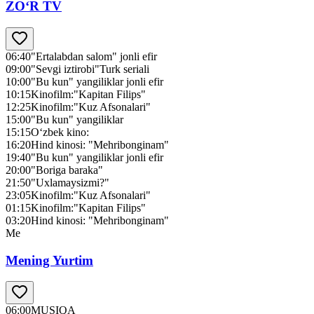
ZO‘R TV
06:40
"Ertalabdan salom" jonli efir
09:00
"Sevgi iztirobi"Turk seriali
10:00
"Bu kun" yangiliklar jonli efir
10:15
Kinofilm:"Kapitan Filips"
12:25
Kinofilm:"Kuz Afsonalari"
15:00
"Bu kun" yangiliklar
15:15
O‘zbek kino:
16:20
Hind kinosi: "Mehribonginam"
19:40
"Bu kun" yangiliklar jonli efir
20:00
"Boriga baraka"
21:50
"Uxlamaysizmi?"
23:05
Kinofilm:"Kuz Afsonalari"
01:15
Kinofilm:"Kapitan Filips"
03:20
Hind kinosi: "Mehribonginam"
Me
Mening Yurtim
06:00
MUSIQA