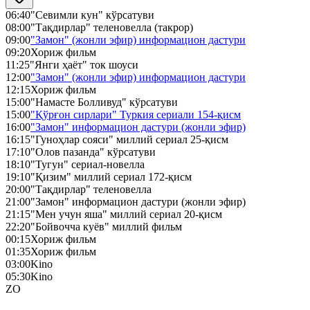
06:40
"Севимли кун" кўрсатуви
08:00
"Тақдирлар" теленовелла (такрор)
09:00
"Замон" (жонли эфир) информацион дастури
09:20
Хориж фильм
11:25
"Янги ҳаёт" ток шоуси
12:00
"Замон" (жонли эфир) информацион дастури
12:15
Хориж фильм
15:00
"Намасте Болливуд" кўрсатуви
15:00
"Қўрғон сирлари" Туркия сериали 154-қисм
16:00
"Замон" информацион дастури (жонли эфир)
16:15
"Гуноҳлар сояси" миллий сериал 25-қисм
17:10
"Олов пазанда" кўрсатуви
18:10
"Тугун" сериал-новелла
19:10
"Қизим" миллий сериал 172-қисм
20:00
"Тақдирлар" теленовелла
21:00
"Замон" информацион дастури (жонли эфир)
21:15
"Мен учун яша" миллий сериал 20-қисм
22:20
"Бойвочча куёв" миллий фильм
00:15
Хориж фильм
01:35
Хориж фильм
03:00
Kino
05:30
Kino
ZO