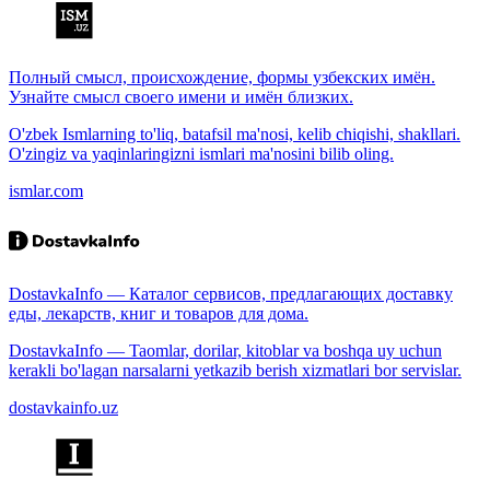
Полный смысл, происхождение, формы узбекских имён.
Узнайте смысл своего имени и имён близких.
O'zbek Ismlarning to'liq, batafsil ma'nosi, kelib chiqishi, shakllari.
O'zingiz va yaqinlaringizni ismlari ma'nosini bilib oling.
ismlar.com
DostavkaInfo — Каталог сервисов, предлагающих доставку
еды, лекарств, книг и товаров для дома.
DostavkaInfo — Taomlar, dorilar, kitoblar va boshqa uy uchun
kerakli bo'lagan narsalarni yetkazib berish xizmatlari bor servislar.
dostavkainfo.uz