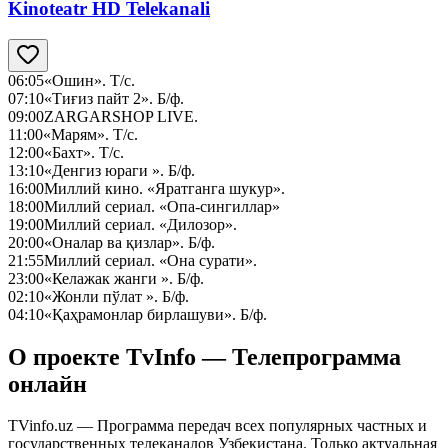
Kinoteatr HD Telekanali
06:05
«Ошин». Т/с.
07:10
«Тиғиз пайт 2». Б/ф.
09:00
ZARGARSHOP LIVE.
11:00
«Марям». Т/с.
12:00
«Бахт». Т/с.
13:10
«Денгиз юраги ». Б/ф.
16:00
Миллий кино. «Яратганга шукур».
18:00
Миллий сериал. «Опа-сингиллар»
19:00
Миллий сериал. «Дилозор».
20:00
«Оналар ва қизлар». Б/ф.
21:55
Миллий сериал. «Она сурати».
23:00
«Келажак жанги ». Б/ф.
02:10
«Жонли пўлат ». Б/ф.
04:10
«Қаҳрамонлар бирлашуви». Б/ф.
О проекте TvInfo — Телепрограмма
онлайн
TVinfo.uz — Программа передач всех популярных частных и
государственных телеканалов Узбекистана. Только актуальная