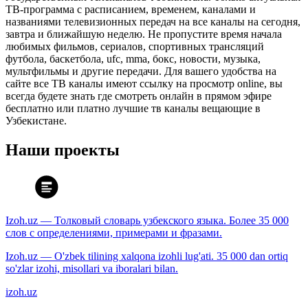
ТВ-программа с расписанием, временем, каналами и
названиями телевизионных передач на все каналы на сегодня,
завтра и ближайшую неделю. Не пропустите время начала
любимых фильмов, сериалов, спортивных трансляций
футбола, баскетбола, ufc, mma, бокс, новости, музыка,
мультфильмы и другие передачи. Для вашего удобства на
сайте все ТВ каналы имеют ссылку на просмотр online, вы
всегда будете знать где смотреть онлайн в прямом эфире
бесплатно или платно лучшие тв каналы вещающие в
Узбекистане.
Наши проекты
Izoh.uz — Толковый словарь узбекского языка. Более 35 000
слов с определениями, примерами и фразами.
Izoh.uz — O'zbek tilining xalqona izohli lug'ati. 35 000 dan ortiq
so'zlar izohi, misollari va iboralari bilan.
izoh.uz