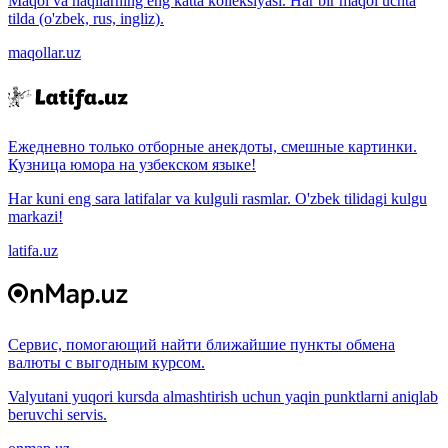
Maqol va naqllarning eng katta kolleksiyasi. Har bir maqol uchta
tilda (o'zbek, rus, ingliz).
maqollar.uz
Ежедневно только отборные анекдоты, смешные картинки.
Кузница юмора на узбекском языке!
Har kuni eng sara latifalar va kulguli rasmlar. O'zbek tilidagi kulgu
markazi!
latifa.uz
Сервис, помогающий найти ближайшие пункты обмена
валюты с выгодным курсом.
Valyutani yuqori kursda almashtirish uchun yaqin punktlarni aniqlab
beruvchi servis.