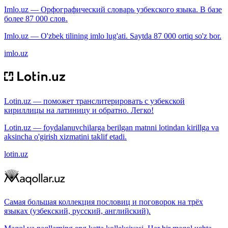
Imlo.uz — Орфографический словарь узбекского языка. В базе
более 87 000 слов.
Imlo.uz — O'zbek tilining imlo lug'ati. Saytda 87 000 ortiq so'z bor.
imlo.uz
Lotin.uz — поможет транслитерировать с узбекской
кириллицы на латиницу и обратно. Легко!
Lotin.uz — foydalanuvchilarga berilgan matnni lotindan kirillga va
aksincha o'girish xizmatini taklif etadi.
lotin.uz
Самая большая коллекция пословиц и поговорок на трёх
языках (узбекский, русский, английский).