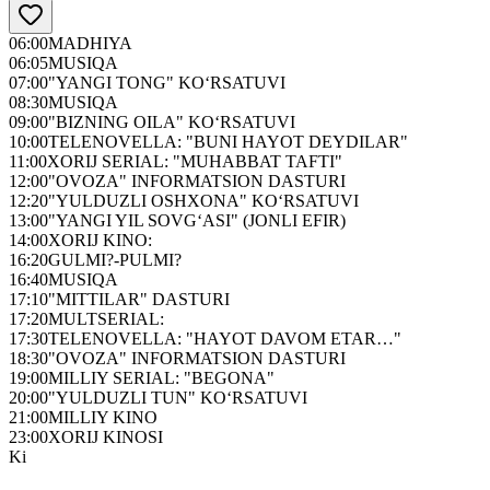
06:00
MADHIYA
06:05
MUSIQA
07:00
"YANGI TONG" KO‘RSATUVI
08:30
MUSIQA
09:00
"BIZNING OILA" KO‘RSATUVI
10:00
TELENOVELLA: "BUNI HAYOT DEYDILAR"
11:00
XORIJ SERIAL: "MUHABBAT TAFTI"
12:00
"OVOZA" INFORMATSION DASTURI
12:20
"YULDUZLI OSHXONA" KO‘RSATUVI
13:00
"YANGI YIL SOVG‘ASI" (JONLI EFIR)
14:00
XORIJ KINO:
16:20
GULMI?-PULMI?
16:40
MUSIQA
17:10
"MITTILAR" DASTURI
17:20
MULTSERIAL:
17:30
TELENOVELLA: "HAYOT DAVOM ETAR…"
18:30
"OVOZA" INFORMATSION DASTURI
19:00
MILLIY SERIAL: "BEGONA"
20:00
"YULDUZLI TUN" KO‘RSATUVI
21:00
MILLIY KINO
23:00
XORIJ KINOSI
Ki