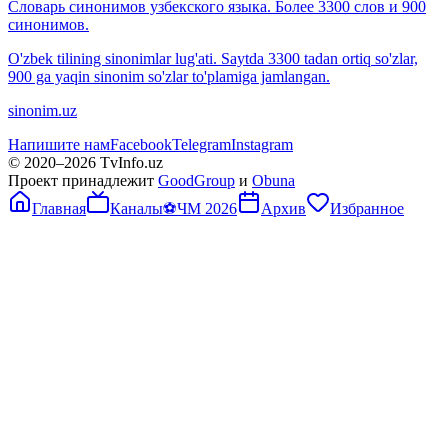
Словарь синонимов узбекского языка. Более 3300 слов и 900
синонимов.
O'zbek tilining sinonimlar lug'ati. Saytda 3300 tadan ortiq so'zlar,
900 ga yaqin sinonim so'zlar to'plamiga jamlangan.
sinonim.uz
Напишите нам
Facebook
Telegram
Instagram
© 2020–
2026
TvInfo.uz
Проект принадлежит
GoodGroup
и
Obuna
Главная
Каналы
⚽
ЧМ 2026
Архив
Избранное