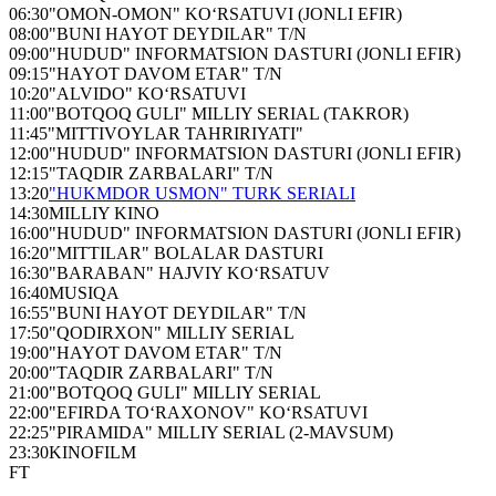
06:30
"OMON-OMON" KO‘RSATUVI (JONLI EFIR)
08:00
"BUNI HAYOT DEYDILAR" T/N
09:00
"HUDUD" INFORMATSION DASTURI (JONLI EFIR)
09:15
"HAYOT DAVOM ETAR" T/N
10:20
"ALVIDO" KO‘RSATUVI
11:00
"BOTQOQ GULI" MILLIY SERIAL (TAKROR)
11:45
"MITTIVOYLAR TAHRIRIYATI"
12:00
"HUDUD" INFORMATSION DASTURI (JONLI EFIR)
12:15
"TAQDIR ZARBALARI" T/N
13:20
"HUKMDOR USMON" TURK SERIALI
14:30
MILLIY KINO
16:00
"HUDUD" INFORMATSION DASTURI (JONLI EFIR)
16:20
"MITTILAR" BOLALAR DASTURI
16:30
"BARABAN" HAJVIY KO‘RSATUV
16:40
MUSIQA
16:55
"BUNI HAYOT DEYDILAR" T/N
17:50
"QODIRXON" MILLIY SERIAL
19:00
"HAYOT DAVOM ETAR" T/N
20:00
"TAQDIR ZARBALARI" T/N
21:00
"BOTQOQ GULI" MILLIY SERIAL
22:00
"EFIRDA TO‘RAXONOV" KO‘RSATUVI
22:25
"PIRAMIDA" MILLIY SERIAL (2-MAVSUM)
23:30
KINOFILM
FT