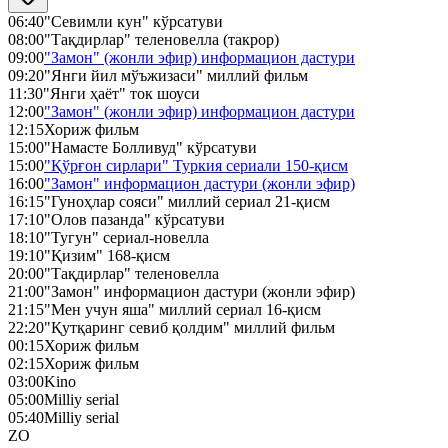
06:40
"Севимли кун" кўрсатуви
08:00
"Тақдирлар" теленовелла (такрор)
09:00
"Замон" (жонли эфир) информацион дастури
09:20
"Янги йил мўъжизаси" миллий фильм
11:30
"Янги ҳаёт" ток шоуси
12:00
"Замон" (жонли эфир) информацион дастури
12:15
Хориж фильм
15:00
"Намасте Болливуд" кўрсатуви
15:00
"Қўрғон сирлари" Туркия сериали 150-қисм
16:00
"Замон" информацион дастури (жонли эфир)
16:15
"Гуноҳлар сояси" миллий сериал 21-қисм
17:10
"Олов пазанда" кўрсатуви
18:10
"Тугун" сериал-новелла
19:10
"Қизим" 168-қисм
20:00
"Тақдирлар" теленовелла
21:00
"Замон" информацион дастури (жонли эфир)
21:15
"Мен учун яша" миллий сериал 16-қисм
22:20
"Қутқаринг севиб қолдим" миллий фильм
00:15
Хориж фильм
02:15
Хориж фильм
03:00
Kino
05:00
Milliy serial
05:40
Milliy serial
ZO