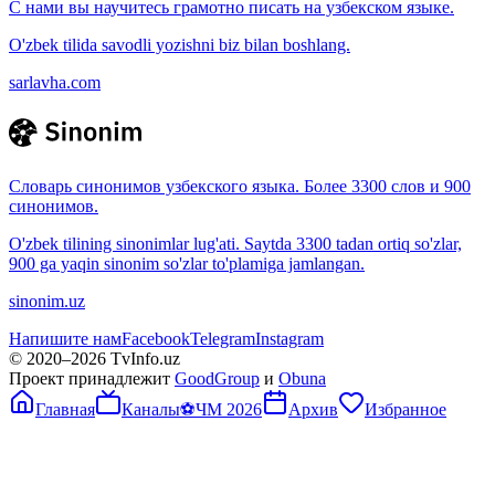
С нами вы научитесь грамотно писать на узбекском языке.
O'zbek tilida savodli yozishni biz bilan boshlang.
sarlavha.com
Словарь синонимов узбекского языка. Более 3300 слов и 900
синонимов.
O'zbek tilining sinonimlar lug'ati. Saytda 3300 tadan ortiq so'zlar,
900 ga yaqin sinonim so'zlar to'plamiga jamlangan.
sinonim.uz
Напишите нам
Facebook
Telegram
Instagram
© 2020–
2026
TvInfo.uz
Проект принадлежит
GoodGroup
и
Obuna
Главная
Каналы
⚽
ЧМ 2026
Архив
Избранное