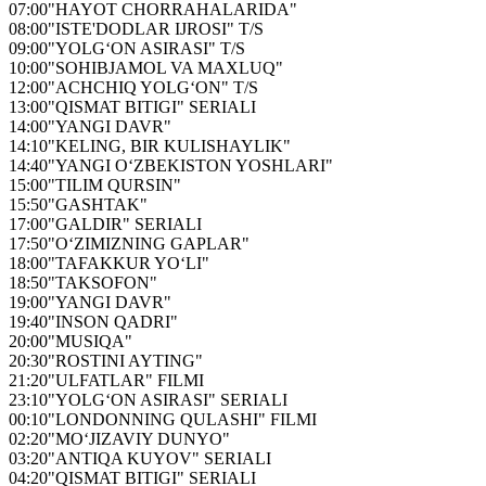
07:00
"HAYOT CHORRAHALARIDA"
08:00
"ISTE'DODLAR IJROSI" T/S
09:00
"YOLG‘ON ASIRASI" T/S
10:00
"SOHIBJAMOL VA MAXLUQ"
12:00
"ACHCHIQ YOLG‘ON" T/S
13:00
"QISMAT BITIGI" SERIALI
14:00
"YANGI DAVR"
14:10
"KELING, BIR KULISHAYLIK"
14:40
"YANGI O‘ZBEKISTON YOSHLARI"
15:00
"TILIM QURSIN"
15:50
"GASHTAK"
17:00
"GALDIR" SERIALI
17:50
"O‘ZIMIZNING GAPLAR"
18:00
"TAFAKKUR YO‘LI"
18:50
"TAKSOFON"
19:00
"YANGI DAVR"
19:40
"INSON QADRI"
20:00
"MUSIQA"
20:30
"ROSTINI AYTING"
21:20
"ULFATLAR" FILMI
23:10
"YOLG‘ON ASIRASI" SERIALI
00:10
"LONDONNING QULASHI" FILMI
02:20
"MO‘JIZAVIY DUNYO"
03:20
"ANTIQA KUYOV" SERIALI
04:20
"QISMAT BITIGI" SERIALI