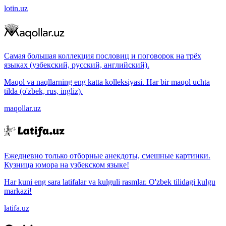
lotin.uz
Самая большая коллекция пословиц и поговорок на трёх
языках (узбекский, русский, английский).
Maqol va naqllarning eng katta kolleksiyasi. Har bir maqol uchta
tilda (o'zbek, rus, ingliz).
maqollar.uz
Ежедневно только отборные анекдоты, смешные картинки.
Кузница юмора на узбекском языке!
Har kuni eng sara latifalar va kulguli rasmlar. O'zbek tilidagi kulgu
markazi!
latifa.uz