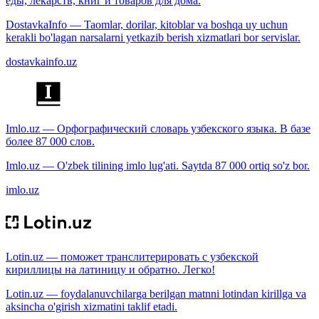
еды, лекарств, книг и товаров для дома.
DostavkaInfo — Taomlar, dorilar, kitoblar va boshqa uy uchun
kerakli bo'lagan narsalarni yetkazib berish xizmatlari bor servislar.
dostavkainfo.uz
Imlo.uz — Орфографический словарь узбекского языка. В базе
более 87 000 слов.
Imlo.uz — O'zbek tilining imlo lug'ati. Saytda 87 000 ortiq so'z bor.
imlo.uz
Lotin.uz — поможет транслитерировать с узбекской
кириллицы на латиницу и обратно. Легко!
Lotin.uz — foydalanuvchilarga berilgan matnni lotindan kirillga va
aksincha o'girish xizmatini taklif etadi.