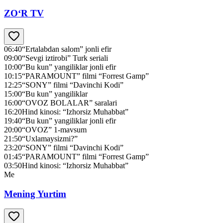
ZO‘R TV
06:40
“Ertalabdan salom” jonli efir
09:00
“Sevgi iztirobi” Turk seriali
10:00
“Bu kun” yangiliklar jonli efir
10:15
“PARAMOUNT” filmi “Forrest Gamp”
12:25
“SONY” filmi “Davinchi Kodi”
15:00
“Bu kun” yangiliklar
16:00
“OVOZ BOLALAR” saralari
16:20
Hind kinosi: “Izhorsiz Muhabbat”
19:40
“Bu kun” yangiliklar jonli efir
20:00
“OVOZ” 1-mavsum
21:50
“Uxlamaysizmi?”
23:20
“SONY” filmi “Davinchi Kodi”
01:45
“PARAMOUNT” filmi “Forrest Gamp”
03:50
Hind kinosi: “Izhorsiz Muhabbat”
Me
Mening Yurtim