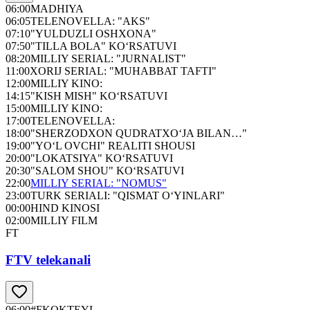
06:00
MADHIYA
06:05
TELENOVELLA: "AKS"
07:10
"YULDUZLI OSHXONA"
07:50
"TILLA BOLA" KO‘RSATUVI
08:20
MILLIY SERIAL: "JURNALIST"
11:00
XORIJ SERIAL: "MUHABBAT TAFTI"
12:00
MILLIY KINO:
14:15
"KISH MISH" KO‘RSATUVI
15:00
MILLIY KINO:
17:00
TELENOVELLA:
18:00
"SHERZODXON QUDRATXO‘JA BILAN…"
19:00
"YO‘L OVCHI" REALITI SHOUSI
20:00
"LOKATSIYA" KO‘RSATUVI
20:30
"SALOM SHOU" KO‘RSATUVI
22:00
MILLIY SERIAL: "NOMUS"
23:00
TURK SERIALI: "QISMAT O‘YINLARI"
00:00
HIND KINOSI
02:00
MILLIY FILM
FT
FTV telekanali
06:00
#FKOKTEYL