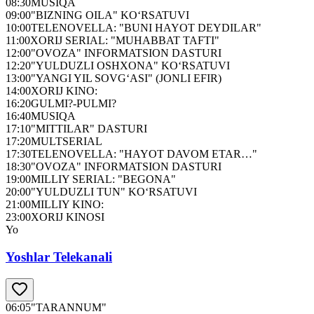
08:30
MUSIQA
09:00
"BIZNING OILA" KO‘RSATUVI
10:00
TELENOVELLA: "BUNI HAYOT DEYDILAR"
11:00
XORIJ SERIAL: "MUHABBAT TAFTI"
12:00
"OVOZA" INFORMATSION DASTURI
12:20
"YULDUZLI OSHXONA" KO‘RSATUVI
13:00
"YANGI YIL SOVG‘ASI" (JONLI EFIR)
14:00
XORIJ KINO:
16:20
GULMI?-PULMI?
16:40
MUSIQA
17:10
"MITTILAR" DASTURI
17:20
MULTSERIAL
17:30
TELENOVELLA: "HAYOT DAVOM ETAR…"
18:30
"OVOZA" INFORMATSION DASTURI
19:00
MILLIY SERIAL: "BEGONA"
20:00
"YULDUZLI TUN" KO‘RSATUVI
21:00
MILLIY KINO:
23:00
XORIJ KINOSI
Yo
Yoshlar Telekanali
06:05
"TARANNUM"