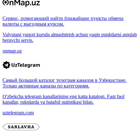
Сервис, помогающий найти ближайшие пункты обмена
валюты с выгодным курсом.
Valyutani yuqori kursda almashtirish uchun yaqin punktlarni aniqlab
beruvchi servis.
onmap.uz
Самый большой каталог телеграм каналов в Узбекистане.
Только активные каналы по категориям.
O'zbekcha telegram kanallarining eng katta katalogi. Faqt faol
kanallar, ruknlarda va batafsil statistikasi bilan.
uztelegram.com