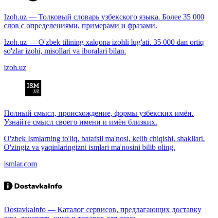
Izoh.uz — Толковый словарь узбекского языка. Более 35 000
слов с определениями, примерами и фразами.
Izoh.uz — O'zbek tilining xalqona izohli lug'ati. 35 000 dan ortiq
so'zlar izohi, misollari va iboralari bilan.
izoh.uz
Полный смысл, происхождение, формы узбекских имён.
Узнайте смысл своего имени и имён близких.
O'zbek Ismlarning to'liq, batafsil ma'nosi, kelib chiqishi, shakllari.
O'zingiz va yaqinlaringizni ismlari ma'nosini bilib oling.
ismlar.com
DostavkaInfo — Каталог сервисов, предлагающих доставку