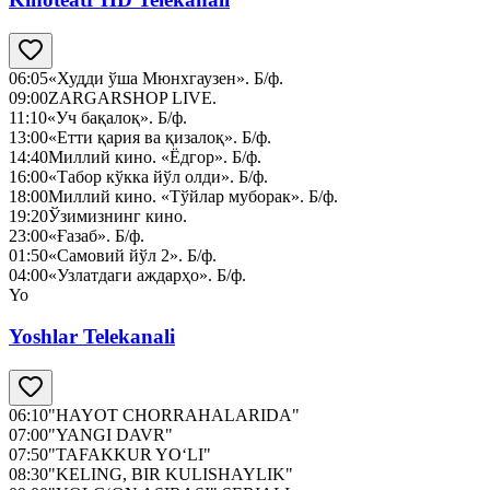
06:05
«Худди ўша Мюнхгаузен». Б/ф.
09:00
ZARGARSHOP LIVE.
11:10
«Уч бақалоқ». Б/ф.
13:00
«Етти қария ва қизалоқ». Б/ф.
14:40
Миллий кино. «Ёдгор». Б/ф.
16:00
«Табор кўкка йўл олди». Б/ф.
18:00
Миллий кино. «Тўйлар муборак». Б/ф.
19:20
Ўзимизнинг кино.
23:00
«Ғазаб». Б/ф.
01:50
«Самовий йўл 2». Б/ф.
04:00
«Узлатдаги аждарҳо». Б/ф.
Yo
Yoshlar Telekanali
06:10
"HAYOT CHORRAHALARIDA"
07:00
"YANGI DAVR"
07:50
"TAFAKKUR YO‘LI"
08:30
"KELING, BIR KULISHAYLIK"