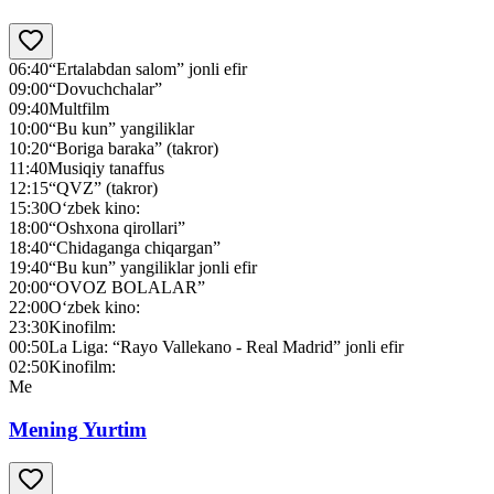
06:40
“Ertalabdan salom” jonli efir
09:00
“Dovuchchalar”
09:40
Multfilm
10:00
“Bu kun” yangiliklar
10:20
“Boriga baraka” (takror)
11:40
Musiqiy tanaffus
12:15
“QVZ” (takror)
15:30
O‘zbek kino:
18:00
“Oshxona qirollari”
18:40
“Chidaganga chiqargan”
19:40
“Bu kun” yangiliklar jonli efir
20:00
“OVOZ BOLALAR”
22:00
O‘zbek kino:
23:30
Kinofilm:
00:50
La Liga: “Rayo Vallekano - Real Madrid” jonli efir
02:50
Kinofilm:
Me
Mening Yurtim