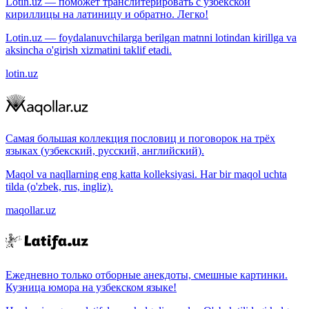
Lotin.uz — поможет транслитерировать с узбекской
кириллицы на латиницу и обратно. Легко!
Lotin.uz — foydalanuvchilarga berilgan matnni lotindan kirillga va
aksincha o'girish xizmatini taklif etadi.
lotin.uz
Самая большая коллекция пословиц и поговорок на трёх
языках (узбекский, русский, английский).
Maqol va naqllarning eng katta kolleksiyasi. Har bir maqol uchta
tilda (o'zbek, rus, ingliz).
maqollar.uz
Ежедневно только отборные анекдоты, смешные картинки.
Кузница юмора на узбекском языке!