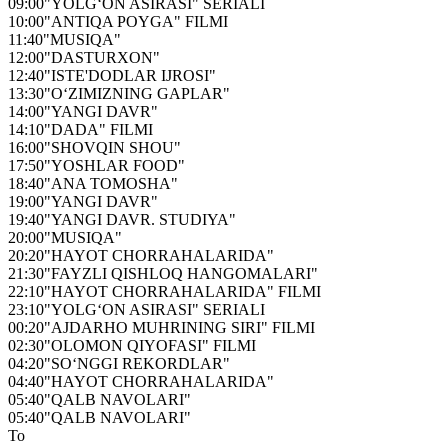
09:00
"YOLG‘ON ASIRASI" SERIALI
10:00
"ANTIQA POYGA" FILMI
11:40
"MUSIQA"
12:00
"DASTURXON"
12:40
"ISTE'DODLAR IJROSI"
13:30
"O‘ZIMIZNING GAPLAR"
14:00
"YANGI DAVR"
14:10
"DADA" FILMI
16:00
"SHOVQIN SHOU"
17:50
"YOSHLAR FOOD"
18:40
"ANA TOMOSHA"
19:00
"YANGI DAVR"
19:40
"YANGI DAVR. STUDIYA"
20:00
"MUSIQA"
20:20
"HAYOT CHORRAHALARIDA"
21:30
"FAYZLI QISHLOQ HANGOMALARI"
22:10
"HAYOT CHORRAHALARIDA" FILMI
23:10
"YOLG‘ON ASIRASI" SERIALI
00:20
"AJDARHO MUHRINING SIRI" FILMI
02:30
"OLOMON QIYOFASI" FILMI
04:20
"SO‘NGGI REKORDLAR"
04:40
"HAYOT CHORRAHALARIDA"
05:40
"QALB NAVOLARI"
05:40
"QALB NAVOLARI"
To