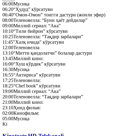
06:00
Мусиқа
06:20
“Ҳудуд” кўрсатуви
06:40
“Омон-Омон” тонгги дастури (жонли эфир)
08:00
Теленовелла: “Буни ҳаёт дейдилар”
09:00
Миллий сериал: “Ака”
10:10
“Тили бийрон” кўрсатуви
10:25
Теленовелла: “Тақдир зарбалари”
11:45
"Халқ ичида" кўрсатуви
12:00
Теленовелла
13:10
“Митти қандолатчи” болалар дастури
13:45
Миллий кино:
16:00
“Хуш кўрдик” кўрсатуви
16:30
Мусиқа
16:55
“Актириса” кўрсатуви
17:25
Теленовелла:
18:25
“Chef book” кўрсатуви
19:00
Миллий сериал: “Ака”
20:00
Теленовелла: “Тақдир зарбалари”
21:00
Миллий кино:
23:10
Ҳинд фильм:
02:00
Кинофильм:
05:00
Мусиқа
Ki
Kinoteatr HD Telekanali