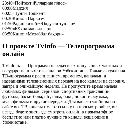
23:40
«Пойтахт йўлларида плюс»
00:00
Мадҳия
00:05
«Тунги Тошкент»
00:30
Кино: «Парвоз»
01:50
Радио китоб:«Юлдузли тунлар»
02:50
«Кўхна манзиллар»
03:50
Кино: «Муҳаббат баҳори»
О проекте TvInfo — Телепрограмма
онлайн
TVinfo.uz — Программа передач всех популярных частных и
государственных телеканалов Узбекистана. Только актуальная
ТВ-программа с расписанием, временем, каналами и
названиями телевизионных передач на все каналы на сегодня,
завтра и ближайшую неделю. Не пропустите время начала
любимых фильмов, сериалов, спортивных трансляций
футбола, баскетбола, ufc, mma, бокс, новости, музыка,
мультфильмы и другие передачи. Для вашего удобства на
сайте все ТВ каналы имеют ссылку на просмотр online, вы
всегда будете знать где смотреть онлайн в прямом эфире
бесплатно или платно лучшие тв каналы вещающие в
Узбекистане.