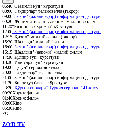
06:40
"Севимли кун" кўрсатуви
08:00
"Тақдирлар" теленовелла (такрор)
09:00
"Замон" (жонли эфир) информацион дастури
09:20
"Жонимга тегдинг, жоним" миллий фильм
11:20
"Бизнинг фахримиз" кўрсатуви
12:00
"Замон" (жонли эфир) информацион дастури
12:15
"Қизим" миллий сериал (такрор)
15:20
"Шаллақи" миллий фильм
16:00
"Замон" (жонли эфир) информацион дастури
16:15
"Шаллақи" (давоми) миллий фильм
17:30
"Кулдир гуп" кўрсатуви
18:30
"Илк учрашув" кўрсатуви
19:00
"Тугун" сериал-новелла
20:00
"Тақдирлар" теленовелла
21:00
"Замон" (жонли эфир) информацион дастури
21:20
"Боллиқуд баттл" кўрсатуви
23:20
"Қўрғон сирлари" Туркия сериали 141-қисм
00:20
Хориж фильм
01:40
Хориж фильм
03:00
Kino
05:30
Kino
ZO
ZO‘R TV