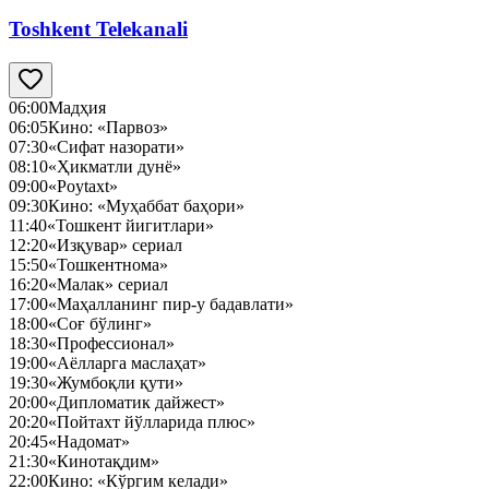
Toshkent Telekanali
06:00
Мадҳия
06:05
Кино: «Парвоз»
07:30
«Сифат назорати»
08:10
«Ҳикматли дунё»
09:00
«Poytaxt»
09:30
Кино: «Муҳаббат баҳори»
11:40
«Тошкент йигитлари»
12:20
«Изқувар» сериал
15:50
«Тошкентнома»
16:20
«Малак» сериал
17:00
«Маҳалланинг пир-у бадавлати»
18:00
«Соғ бўлинг»
18:30
«Профессионал»
19:00
«Аёлларга маслаҳат»
19:30
«Жумбоқли қути»
20:00
«Дипломатик дайжест»
20:20
«Пойтахт йўлларида плюс»
20:45
«Надомат»
21:30
«Кинотақдим»
22:00
Кино: «Кўргим келади»