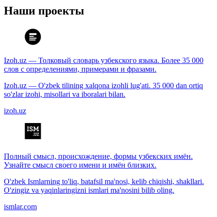
Наши проекты
Izoh.uz — Толковый словарь узбекского языка. Более 35 000
слов с определениями, примерами и фразами.
Izoh.uz — O'zbek tilining xalqona izohli lug'ati. 35 000 dan ortiq
so'zlar izohi, misollari va iboralari bilan.
izoh.uz
Полный смысл, происхождение, формы узбекских имён.
Узнайте смысл своего имени и имён близких.
O'zbek Ismlarning to'liq, batafsil ma'nosi, kelib chiqishi, shakllari.
O'zingiz va yaqinlaringizni ismlari ma'nosini bilib oling.
ismlar.com