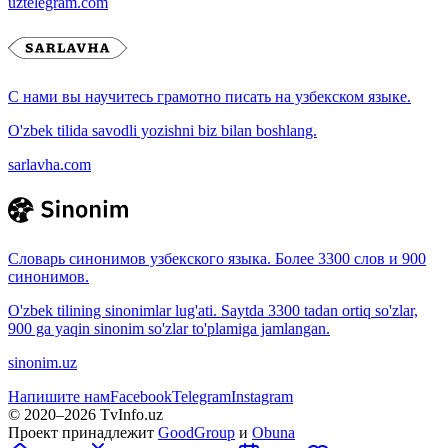
uztelegram.com
С нами вы научитесь грамотно писать на узбекском языке.
O'zbek tilida savodli yozishni biz bilan boshlang.
sarlavha.com
Словарь синонимов узбекского языка. Более 3300 слов и 900
синонимов.
O'zbek tilining sinonimlar lug'ati. Saytda 3300 tadan ortiq so'zlar,
900 ga yaqin sinonim so'zlar to'plamiga jamlangan.
sinonim.uz
Напишите нам
Facebook
Telegram
Instagram
© 2020–
2026
TvInfo.uz
Проект принадлежит
GoodGroup
и
Obuna