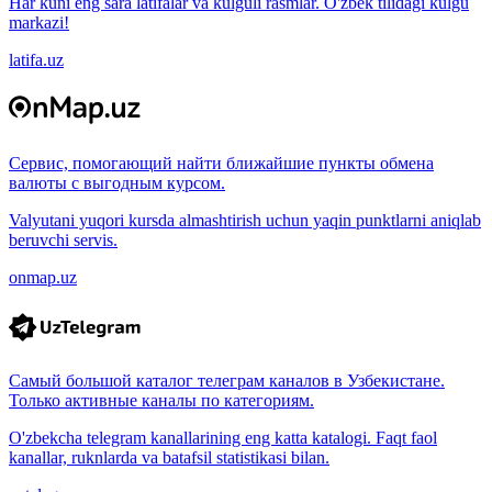
Har kuni eng sara latifalar va kulguli rasmlar. O'zbek tilidagi kulgu
markazi!
latifa.uz
Сервис, помогающий найти ближайшие пункты обмена
валюты с выгодным курсом.
Valyutani yuqori kursda almashtirish uchun yaqin punktlarni aniqlab
beruvchi servis.
onmap.uz
Самый большой каталог телеграм каналов в Узбекистане.
Только активные каналы по категориям.
O'zbekcha telegram kanallarining eng katta katalogi. Faqt faol
kanallar, ruknlarda va batafsil statistikasi bilan.