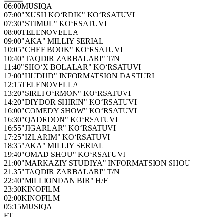
06:00
MUSIQA
07:00
"XUSH KO‘RDIK" KO‘RSATUVI
07:30
"STIMUL" KO‘RSATUVI
08:00
TELENOVELLA
09:00
"AKA" MILLIY SERIAL
10:05
"CHEF BOOK" KO‘RSATUVI
10:40
"TAQDIR ZARBALARI" T/N
11:40
"SHO‘X BOLALAR" KO‘RSATUVI
12:00
"HUDUD" INFORMATSION DASTURI
12:15
TELENOVELLA
13:20
"SIRLI O‘RMON" KO‘RSATUVI
14:20
"DIYDOR SHIRIN" KO‘RSATUVI
16:00
"COMEDY SHOW" KO‘RSATUVI
16:30
"QADRDON" KO‘RSATUVI
16:55
"JIGARLAR" KO‘RSATUVI
17:25
"IZLARIM" KO‘RSATUVI
18:35
"AKA" MILLIY SERIAL
19:40
"OMAD SHOU" KO‘RSATUVI
21:00
"MARKAZIY STUDIYA" INFORMATSION SHOU
21:35
"TAQDIR ZARBALARI" T/N
22:40
"MILLIONDAN BIR" H/F
23:30
KINOFILM
02:00
KINOFILM
05:15
MUSIQA
FT