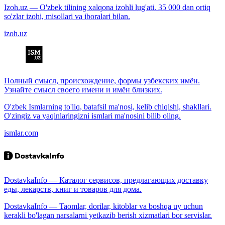
Izoh.uz — O'zbek tilining xalqona izohli lug'ati. 35 000 dan ortiq
so'zlar izohi, misollari va iboralari bilan.
izoh.uz
Полный смысл, происхождение, формы узбекских имён.
Узнайте смысл своего имени и имён близких.
O'zbek Ismlarning to'liq, batafsil ma'nosi, kelib chiqishi, shakllari.
O'zingiz va yaqinlaringizni ismlari ma'nosini bilib oling.
ismlar.com
DostavkaInfo — Каталог сервисов, предлагающих доставку
еды, лекарств, книг и товаров для дома.
DostavkaInfo — Taomlar, dorilar, kitoblar va boshqa uy uchun
kerakli bo'lagan narsalarni yetkazib berish xizmatlari bor servislar.