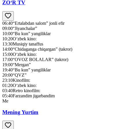
ZO‘R TV
06:40
“Ertalabdan salom” jonli efir
09:00
“Jiyanchalar”
10:00
“Bu kun” yangiliklar
10:20
O‘zbek kino:
13:30
Musiqiy tanaffus
14:00
“Chidaganga chiqargan” (takror)
15:00
O‘zbek kino:
17:00
“OVOZ BOLALAR” (takror)
19:00
“Mergan”
19:40
“Bu kun” yangiliklar
20:00
“QVZ”
23:10
Kinofilm:
01:20
O‘zbek kino:
03:40
Retro kinofilm:
05:40
Farzandim jigarbandim
Me
Mening Yurtim