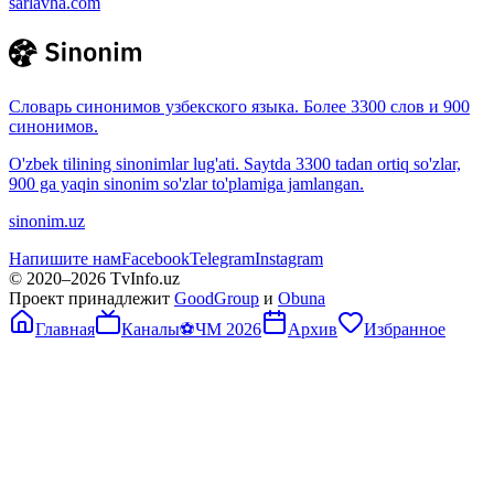
sarlavha.com
Словарь синонимов узбекского языка. Более 3300 слов и 900
синонимов.
O'zbek tilining sinonimlar lug'ati. Saytda 3300 tadan ortiq so'zlar,
900 ga yaqin sinonim so'zlar to'plamiga jamlangan.
sinonim.uz
Напишите нам
Facebook
Telegram
Instagram
© 2020–
2026
TvInfo.uz
Проект принадлежит
GoodGroup
и
Obuna
Главная
Каналы
⚽
ЧМ 2026
Архив
Избранное