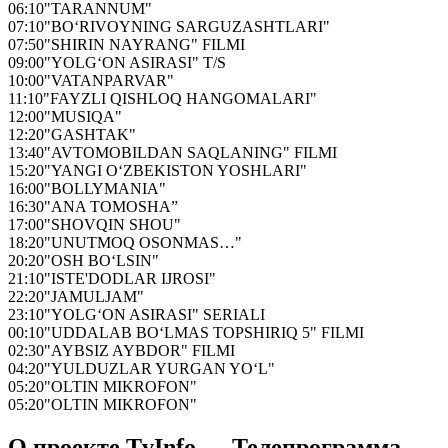
06:10
"TARANNUM"
07:10
"BO‘RIVOYNING SARGUZASHTLARI"
07:50
"SHIRIN NAYRANG" FILMI
09:00
"YOLG‘ON ASIRASI" T/S
10:00
"VATANPARVAR"
11:10
"FAYZLI QISHLOQ HANGOMALARI"
12:00
"MUSIQA"
12:20
"GASHTAK"
13:40
"AVTOMOBILDAN SAQLANING" FILMI
15:20
"YANGI O‘ZBEKISTON YOSHLARI"
16:00
"BOLLYMANIA"
16:30
"ANA TOMOSHA”
17:00
"SHOVQIN SHOU"
18:20
"UNUTMOQ OSONMAS…"
20:20
"OSH BO‘LSIN"
21:10
"ISTE'DODLAR IJROSI"
22:20
"JAMULJAM"
23:10
"YOLG‘ON ASIRASI" SERIALI
00:10
"UDDALAB BO‘LMAS TOPSHIRIQ 5" FILMI
02:30
"AYBSIZ AYBDOR" FILMI
04:20
"YULDUZLAR YURGAN YO‘L"
05:20
"OLTIN MIKROFON"
05:20
"OLTIN MIKROFON"
О проекте TvInfo — Телепрограмма