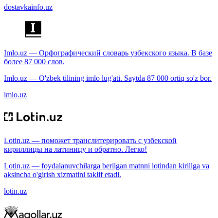
dostavkainfo.uz
Imlo.uz — Орфографический словарь узбекского языка. В базе
более 87 000 слов.
Imlo.uz — O'zbek tilining imlo lug'ati. Saytda 87 000 ortiq so'z bor.
imlo.uz
Lotin.uz — поможет транслитерировать с узбекской
кириллицы на латиницу и обратно. Легко!
Lotin.uz — foydalanuvchilarga berilgan matnni lotindan kirillga va
aksincha o'girish xizmatini taklif etadi.
lotin.uz