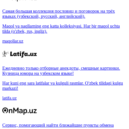
Самая большая коллекция пословиц и поговорок на трёх
языках (узбекский, русский, английский).
Maqol va naqllarning eng katta kolleksiyasi. Har bir maqol uchta
tilda (o'zbek, rus, ingliz).
maqollar.uz
Ежедневно только отборные анекдоты, смешные картинки.
Кузница юмора на узбекском языке!
Har kuni eng sara latifalar va kulguli rasmlar. O'zbek tilidagi kulgu
markazi!
latifa.uz
Сервис, помогающий найти ближайшие пункты обмена