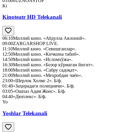
05:00
#UZNONSTOP
Ki
Kinoteatr HD Telekanali
06:10
Миллий кино. «Абдулла Авлоний».
09:00
ZARGARSHOP LIVE.
11:10
Миллий кино. «Севишганлар».
12:50
Миллий кино. «Кичкина табиб».
14:50
Миллий кино. «Исломхўжа».
16:30
Миллий кино. «Бозор кўрмаган йигит».
18:00
Миллий кино. «Сабру садоқат».
21:00
Миллий кино. «Меҳробдан чаён».
23:00
«Шерлок Холмс 2». Б/ф.
01:40
«Заҳирадаги полициячи». Б/ф.
03:05
«Ошпаз Адам Жонс». Б/ф.
04:40
«Дюплекс». Б/ф.
Yo
Yoshlar Telekanali