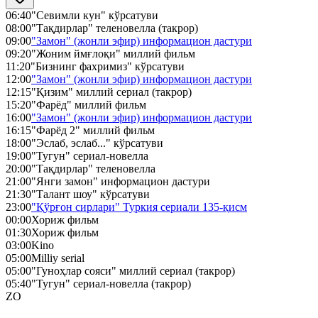
06:40
"Севимли кун" кўрсатуви
08:00
"Тақдирлар" теленовелла (такрор)
09:00
"Замон" (жонли эфир) информацион дастури
09:20
"Жоним ймғлоқи" миллий фильм
11:20
"Бизнинг фахримиз" кўрсатуви
12:00
"Замон" (жонли эфир) информацион дастури
12:15
"Қизим" миллий сериал (такрор)
15:20
"Фарёд" миллий фильм
16:00
"Замон" (жонли эфир) информацион дастури
16:15
"Фарёд 2" миллий фильм
18:00
"Эслаб, эслаб..." кўрсатуви
19:00
"Тугун" сериал-новелла
20:00
"Тақдирлар" теленовелла
21:00
"Янги замон" информацион дастури
21:30
"Талант шоу" кўрсатуви
23:00
"Қўрғон сирлари" Туркия сериали 135-қисм
00:00
Хориж фильм
01:30
Хориж фильм
03:00
Kino
05:00
Milliy serial
05:00
"Гуноҳлар сояси" миллий сериал (такрор)
05:40
"Тугун" сериал-новелла (такрор)
ZO