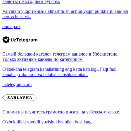
валюты с выгодным курсом.
Valyutani yuqori kursda almashtirish uchun yaqin punktlarni aniqlab
beruvchi servis.
onmap.uz
Самый большой каталог телеграм каналов в Узбекистане.
Только активные каналы по категориям.
O'zbekcha telegram kanallarining eng katta katalogi. Faqt faol
kanallar, ruknlarda va batafsil statistikasi bilan.
uztelegram.com
С нами вы научитесь грамотно писать на узбекском языке.
O'zbek tilida savodli yozishni biz bilan boshlang.