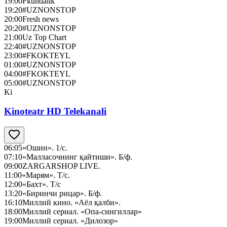
19:00
Fkundalik
19:20
#UZNONSTOP
20:00
Fresh news
20:20
#UZNONSTOP
21:00
Uz Top Chart
22:40
#UZNONSTOP
23:00
#FKOKTEYL
01:00
#UZNONSTOP
04:00
#FKOKTEYL
05:00
#UZNONSTOP
Ki
Kinoteatr HD Telekanali
06:05
«Ошин». 1/с.
07:10
«Малласочнинг қайтиши». Б/ф.
09:00
ZARGARSHOP LIVE.
11:00
«Марям». Т/с.
12:00
«Бахт». Т/с
13:20
«Биринчи рицар». Б/ф.
16:10
Миллий кино. «Аёл қалби».
18:00
Миллий сериал. «Опа-сингиллар»
19:00
Миллий сериал. «Дилозор»