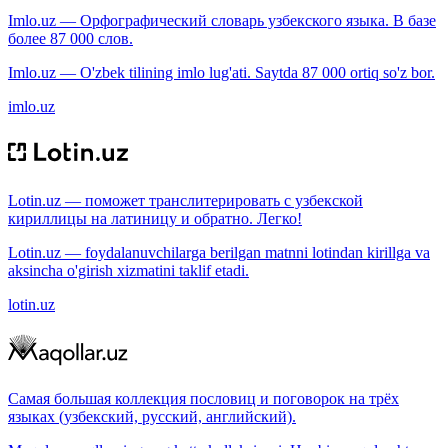
Imlo.uz — Орфографический словарь узбекского языка. В базе
более 87 000 слов.
Imlo.uz — O'zbek tilining imlo lug'ati. Saytda 87 000 ortiq so'z bor.
imlo.uz
Lotin.uz — поможет транслитерировать с узбекской
кириллицы на латиницу и обратно. Легко!
Lotin.uz — foydalanuvchilarga berilgan matnni lotindan kirillga va
aksincha o'girish xizmatini taklif etadi.
lotin.uz
Самая большая коллекция пословиц и поговорок на трёх
языках (узбекский, русский, английский).