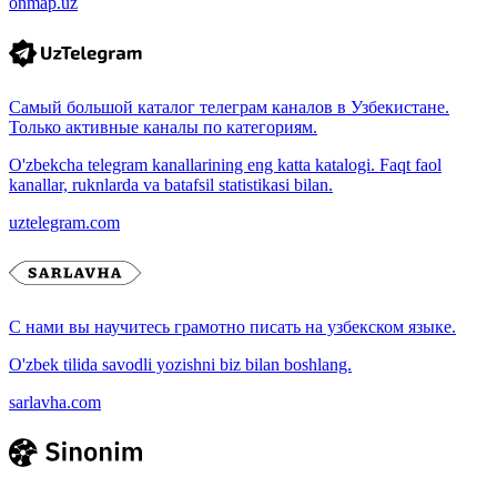
onmap.uz
Самый большой каталог телеграм каналов в Узбекистане.
Только активные каналы по категориям.
O'zbekcha telegram kanallarining eng katta katalogi. Faqt faol
kanallar, ruknlarda va batafsil statistikasi bilan.
uztelegram.com
С нами вы научитесь грамотно писать на узбекском языке.
O'zbek tilida savodli yozishni biz bilan boshlang.
sarlavha.com