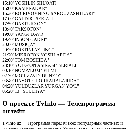
15:10
"YOSHLIK SHIJOATI"
16:00
"KAMERADAR"
16:20
"BO‘RIVOYNING SARGUZASHTLARI"
17:00
"GALDIR" SERIALI
17:50
"DASTURXON"
18:40
"TAKSOFON"
19:00
"YANGI DAVR"
19:40
"INSON QADRI"
20:00
"MUSIQA"
20:30
"ROSTINI AYTING"
21:20
"MIKROFON YOSHLARDA"
22:00
"TOM BOSHIDA"
23:10
"YOLG‘ON ASIRASI" SERIALI
00:10
"NOMA'LUM" FILMI
02:30
"MO‘JIZAVIY DUNYO"
03:40
"HAYOT CHORRAHALARIDA"
04:20
"YULDUZLAR YURGAN YO‘L"
05:20
"13 - STUDIYA"
О проекте TvInfo — Телепрограмма
онлайн
TVinfo.uz — Программа передач всех популярных частных и
государственных телеканалов Узбекистана. Только актуальная