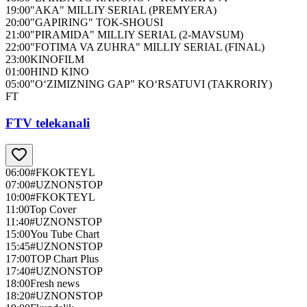
19:00
"AKA" MILLIY SERIAL (PREMYERA)
20:00
"GAPIRING" TOK-SHOUSI
21:00
"PIRAMIDA" MILLIY SERIAL (2-MAVSUM)
22:00
"FOTIMA VA ZUHRA" MILLIY SERIAL (FINAL)
23:00
KINOFILM
01:00
HIND KINO
05:00
"O‘ZIMIZNING GAP" KO‘RSATUVI (TAKRORIY)
FT
FTV telekanali
06:00
#FKOKTEYL
07:00
#UZNONSTOP
10:00
#FKOKTEYL
11:00
Top Cover
11:40
#UZNONSTOP
15:00
You Tube Chart
15:45
#UZNONSTOP
17:00
TOP Chart Plus
17:40
#UZNONSTOP
18:00
Fresh news
18:20
#UZNONSTOP