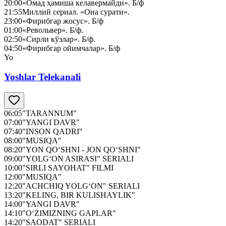
20:00
«Омад ҳамиша келавермайди». Б/ф
21:55
Миллий сериал. «Она сурати».
23:00
«Фирибгар жосус». Б/ф
01:00
«Револьвер». Б/ф.
02:50
«Сирли кўзлар». Б/ф.
04:50
«Фирибгар ойимчалар». Б/ф
Yo
Yoshlar Telekanali
06:05
"TARANNUM"
07:00
"YANGI DAVR"
07:40
"INSON QADRI"
08:00
"MUSIQA"
08:20
"YON QO‘SHNI - JON QO‘SHNI"
09:00
"YOLG‘ON ASIRASI" SERIALI
10:00
"SIRLI SAYOHAT" FILMI
12:00
"MUSIQA"
12:20
"ACHCHIQ YOLG‘ON" SERIALI
13:20
"KELING, BIR KULISHAYLIK"
14:00
"YANGI DAVR"
14:10
"O‘ZIMIZNING GAPLAR"
14:20
"SAODAT" SERIALI