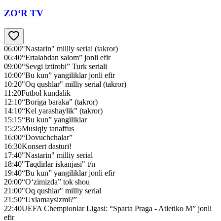
ZO‘R TV
06:00
"Nastarin" milliy serial (takror)
06:40
“Ertalabdan salom” jonli efir
09:00
“Sevgi iztirobi” Turk seriali
10:00
“Bu kun” yangiliklar jonli efir
10:20
"Oq qushlar" milliy serial (takror)
11:20
Futbol kundalik
12:10
“Boriga baraka” (takror)
14:10
“Kel yarashaylik” (takror)
15:15
“Bu kun” yangiliklar
15:25
Musiqiy tanaffus
16:00
“Dovuchchalar”
16:30
Konsert dasturi!
17:40
"Nastarin" milliy serial
18:40
"Taqdirlar iskanjasi" t/n
19:40
“Bu kun” yangiliklar jonli efir
20:00
“O‘zimizda” tok shou
21:00
"Oq qushlar" milliy serial
21:50
“Uxlamaysizmi?”
22:40
UEFA Chempionlar Ligasi: “Sparta Praga - Atletiko M” jonli
efir