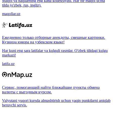
Maqol va naqllarning eng katta kolleksiyasi. Har bir maqol uchta
tilda (o'zbek, rus, ingliz).
maqollar.uz
Ежедневно только отборные анекдоты, смешные картинки.
Кузница юмора на узбекском языке!
Har kuni eng sara latifalar va kulguli rasmlar. O'zbek tilidagi kulgu
markazi!
latifa.uz
Сервис, помогающий найти ближайшие пункты обмена
валюты с выгодным курсом.
Valyutani yuqori kursda almashtirish uchun yaqin punktlarni aniqlab
beruvchi servis.