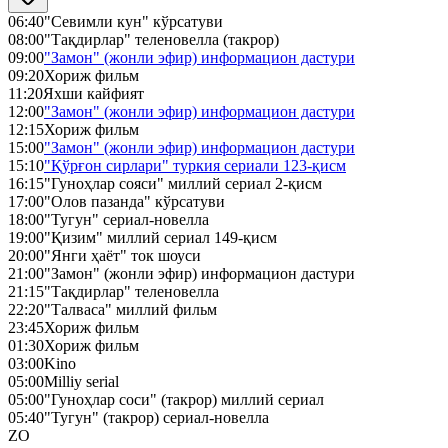
06:40
"Севимли кун" кўрсатуви
08:00
"Тақдирлар" теленовелла (такрор)
09:00
"Замон" (жонли эфир) информацион дастури
09:20
Хориж фильм
11:20
Яхши кайфият
12:00
"Замон" (жонли эфир) информацион дастури
12:15
Хориж фильм
15:00
"Замон" (жонли эфир) информацион дастури
15:10
"Қўрғон сирлари" туркия сериали 123-қисм
16:15
"Гуноҳлар сояси" миллий сериал 2-қисм
17:00
"Олов пазанда" кўрсатуви
18:00
"Тугун" сериал-новелла
19:00
"Қизим" миллий сериал 149-қисм
20:00
"Янги ҳаёт" ток шоуси
21:00
"Замон" (жонли эфир) информацион дастури
21:15
"Тақдирлар" теленовелла
22:20
"Талваса" миллий фильм
23:45
Хориж фильм
01:30
Хориж фильм
03:00
Kino
05:00
Milliy serial
05:00
"Гуноҳлар соси" (такрор) миллий сериал
05:40
"Тугун" (такрор) сериал-новелла
ZO