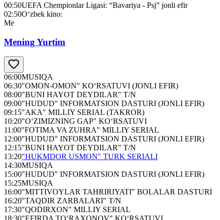
00:50
UEFA Chempionlar Ligasi: “Bavariya - Psj” jonli efir
02:50
O‘zbek kino:
Me
Mening Yurtim
06:00
MUSIQA
06:30
"OMON-OMON" KO‘RSATUVI (JONLI EFIR)
08:00
"BUNI HAYOT DEYDILAR" T/N
09:00
"HUDUD" INFORMATSION DASTURI (JONLI EFIR)
09:15
"AKA" MILLIY SERIAL (TAKROR)
10:20
"O‘ZIMIZNING GAP" KO‘RSATUVI
11:00
"FOTIMA VA ZUHRA" MILLIY SERIAL
12:00
"HUDUD" INFORMATSION DASTURI (JONLI EFIR)
12:15
"BUNI HAYOT DEYDILAR" T/N
13:20
"HUKMDOR USMON" TURK SERIALI
14:30
MUSIQA
15:00
"HUDUD" INFORMATSION DASTURI (JONLI EFIR)
15:25
MUSIQA
16:00
"MITTIVOYLAR TAHRIRIYATI" BOLALAR DASTURI
16:20
"TAQDIR ZARBALARI" T/N
17:30
"QODIRXON" MILLIY SERIAL
18:30
"EFIRDA TO‘RAXONOV" KO‘RSATUVI