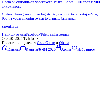
Словарь синонимов узбекского языка. Более 3300 слов и 900
синонимов.
O'zbek tilining sinonimlar lug'ati. Saytda 3300 tadan ortiq so'zlar,
900 ga yaqin sinonim so'zlar to'plamiga jamlangan.
sinonim.uz
Напишите нам
Facebook
Telegram
Instagram
© 2020–
2026
TvInfo.uz
Проект принадлежит
GoodGroup
и
Obuna
Главная
Каналы
⚽
ЧМ 2026
Архив
Избранное