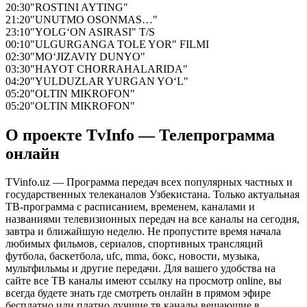
20:30
"ROSTINI AYTING"
21:20
"UNUTMO OSONMAS…"
23:10
"YOLG‘ON ASIRASI" T/S
00:10
"ULGURGANGA TOLE YOR" FILMI
02:30
"MO‘JIZAVIY DUNYO"
03:30
"HAYOT CHORRAHALARIDA"
04:20
"YULDUZLAR YURGAN YO‘L"
05:20
"OLTIN MIKROFON"
05:20
"OLTIN MIKROFON"
О проекте TvInfo — Телепрограмма
онлайн
TVinfo.uz — Программа передач всех популярных частных и
государственных телеканалов Узбекистана. Только актуальная
ТВ-программа с расписанием, временем, каналами и
названиями телевизионных передач на все каналы на сегодня,
завтра и ближайшую неделю. Не пропустите время начала
любимых фильмов, сериалов, спортивных трансляций
футбола, баскетбола, ufc, mma, бокс, новости, музыка,
мультфильмы и другие передачи. Для вашего удобства на
сайте все ТВ каналы имеют ссылку на просмотр online, вы
всегда будете знать где смотреть онлайн в прямом эфире
бесплатно или платно лучшие тв каналы вещающие в