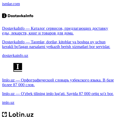
ismlar.com
DostavkaInfo — Каталог сервисов, предлагающих доставку
еды, лекарств, книг и товаров для дома.
DostavkaInfo — Taomlar, dorilar, kitoblar va boshqa uy uchun
kerakli bo'lagan narsalarni yetkazib berish xizmatlari bor servislar.
dostavkainfo.uz
Imlo.uz — Орфографический словарь узбекского языка. В базе
более 87 000 слов.
Imlo.uz — O'zbek tilining imlo lug'ati. Saytda 87 000 ortiq so'z bor.
imlo.uz