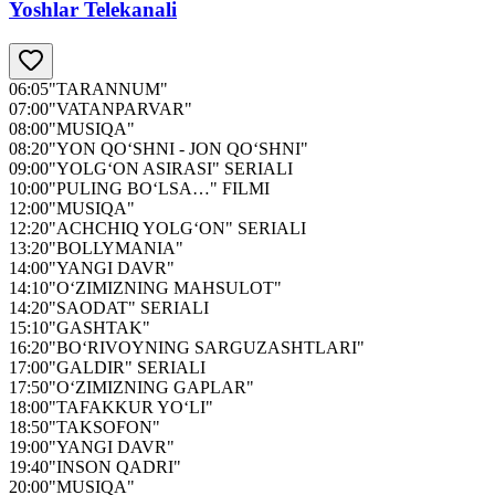
Yoshlar Telekanali
06:05
"TARANNUM"
07:00
"VATANPARVAR"
08:00
"MUSIQA"
08:20
"YON QO‘SHNI - JON QO‘SHNI"
09:00
"YOLG‘ON ASIRASI" SERIALI
10:00
"PULING BO‘LSA…" FILMI
12:00
"MUSIQA"
12:20
"ACHCHIQ YOLG‘ON" SERIALI
13:20
"BOLLYMANIA"
14:00
"YANGI DAVR"
14:10
"O‘ZIMIZNING MAHSULOT"
14:20
"SAODAT" SERIALI
15:10
"GASHTAK"
16:20
"BO‘RIVOYNING SARGUZASHTLARI"
17:00
"GALDIR" SERIALI
17:50
"O‘ZIMIZNING GAPLAR"
18:00
"TAFAKKUR YO‘LI"
18:50
"TAKSOFON"
19:00
"YANGI DAVR"
19:40
"INSON QADRI"
20:00
"MUSIQA"