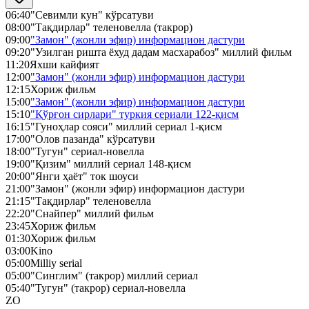
06:40
"Севимли кун" кўрсатуви
08:00
"Тақдирлар" теленовелла (такрор)
09:00
"Замон" (жонли эфир) информацион дастури
09:20
"Узилган ришта ёхуд дадам масхарабоз" миллий фильм
11:20
Яхши кайфият
12:00
"Замон" (жонли эфир) информацион дастури
12:15
Хориж фильм
15:00
"Замон" (жонли эфир) информацион дастури
15:10
"Қўрғон сирлари" туркия сериали 122-қисм
16:15
"Гуноҳлар сояси" миллий сериал 1-қисм
17:00
"Олов пазанда" кўрсатуви
18:00
"Тугун" сериал-новелла
19:00
"Қизим" миллий сериал 148-қисм
20:00
"Янги ҳаёт" ток шоуси
21:00
"Замон" (жонли эфир) информацион дастури
21:15
"Тақдирлар" теленовелла
22:20
"Снайпер" миллий фильм
23:45
Хориж фильм
01:30
Хориж фильм
03:00
Kino
05:00
Milliy serial
05:00
"Синглим" (такрор) миллий сериал
05:40
"Тугун" (такрор) сериал-новелла
ZO