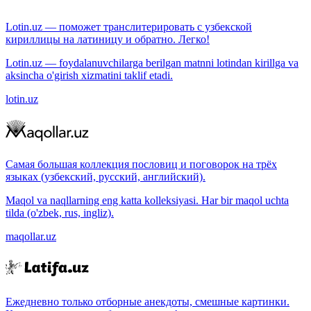
Lotin.uz — поможет транслитерировать с узбекской
кириллицы на латиницу и обратно. Легко!
Lotin.uz — foydalanuvchilarga berilgan matnni lotindan kirillga va
aksincha o'girish xizmatini taklif etadi.
lotin.uz
Самая большая коллекция пословиц и поговорок на трёх
языках (узбекский, русский, английский).
Maqol va naqllarning eng katta kolleksiyasi. Har bir maqol uchta
tilda (o'zbek, rus, ingliz).
maqollar.uz
Ежедневно только отборные анекдоты, смешные картинки.