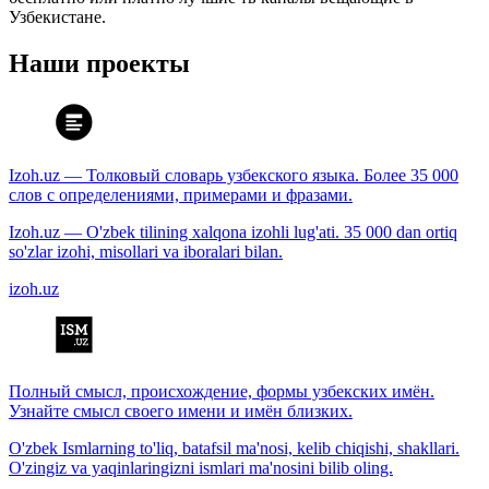
Узбекистане.
Наши проекты
Izoh.uz — Толковый словарь узбекского языка. Более 35 000
слов с определениями, примерами и фразами.
Izoh.uz — O'zbek tilining xalqona izohli lug'ati. 35 000 dan ortiq
so'zlar izohi, misollari va iboralari bilan.
izoh.uz
Полный смысл, происхождение, формы узбекских имён.
Узнайте смысл своего имени и имён близких.
O'zbek Ismlarning to'liq, batafsil ma'nosi, kelib chiqishi, shakllari.
O'zingiz va yaqinlaringizni ismlari ma'nosini bilib oling.