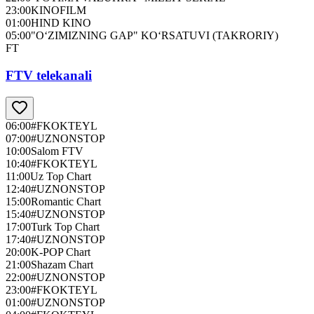
23:00
KINOFILM
01:00
HIND KINO
05:00
"O‘ZIMIZNING GAP" KO‘RSATUVI (TAKRORIY)
FT
FTV telekanali
06:00
#FKOKTEYL
07:00
#UZNONSTOP
10:00
Salom FTV
10:40
#FKOKTEYL
11:00
Uz Top Chart
12:40
#UZNONSTOP
15:00
Romantic Chart
15:40
#UZNONSTOP
17:00
Turk Top Chart
17:40
#UZNONSTOP
20:00
K-POP Chart
21:00
Shazam Chart
22:00
#UZNONSTOP
23:00
#FKOKTEYL
01:00
#UZNONSTOP