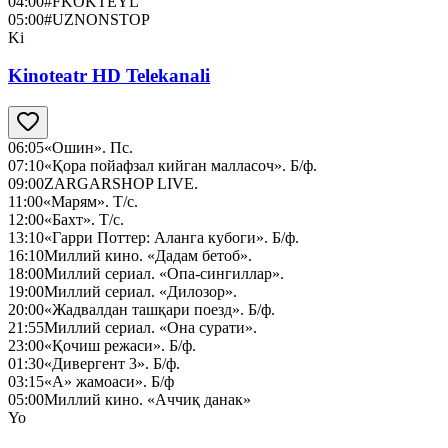
04:00
#FKOKTEYL
05:00
#UZNONSTOP
Ki
Kinoteatr HD Telekanali
06:05
«Ошин». Пс.
07:10
«Қора пойафзал кийган малласоч». Б/ф.
09:00
ZARGARSHOP LIVE.
11:00
«Марям». Т/с.
12:00
«Бахт». Т/с.
13:10
«Гарри Поттер: Аланга кубоги». Б/ф.
16:10
Миллий кино. «Дадам бетоб».
18:00
Миллий сериал. «Опа-сингиллар».
19:00
Миллий сериал. «Дилозор».
20:00
«Жадвалдан ташқари поезд». Б/ф.
21:55
Миллий сериал. «Она сурати».
23:00
«Қочиш режаси». Б/ф.
01:30
«Дивергент 3». Б/ф.
03:15
«А» жамоаси». Б/ф
05:00
Миллий кино. «Аччиқ данак»
Yo