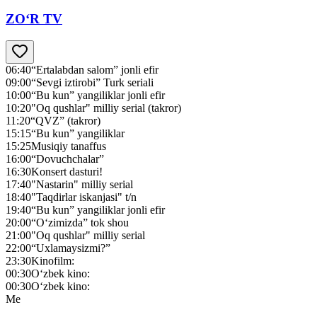
ZO‘R TV
06:40
“Ertalabdan salom” jonli efir
09:00
“Sevgi iztirobi” Turk seriali
10:00
“Bu kun” yangiliklar jonli efir
10:20
"Oq qushlar" milliy serial (takror)
11:20
“QVZ” (takror)
15:15
“Bu kun” yangiliklar
15:25
Musiqiy tanaffus
16:00
“Dovuchchalar”
16:30
Konsert dasturi!
17:40
"Nastarin" milliy serial
18:40
"Taqdirlar iskanjasi" t/n
19:40
“Bu kun” yangiliklar jonli efir
20:00
“O‘zimizda” tok shou
21:00
"Oq qushlar" milliy serial
22:00
“Uxlamaysizmi?”
23:30
Kinofilm:
00:30
O‘zbek kino:
00:30
O‘zbek kino:
Me