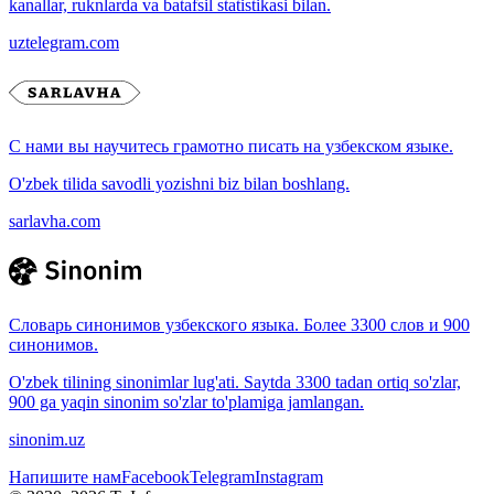
kanallar, ruknlarda va batafsil statistikasi bilan.
uztelegram.com
С нами вы научитесь грамотно писать на узбекском языке.
O'zbek tilida savodli yozishni biz bilan boshlang.
sarlavha.com
Словарь синонимов узбекского языка. Более 3300 слов и 900
синонимов.
O'zbek tilining sinonimlar lug'ati. Saytda 3300 tadan ortiq so'zlar,
900 ga yaqin sinonim so'zlar to'plamiga jamlangan.
sinonim.uz
Напишите нам
Facebook
Telegram
Instagram