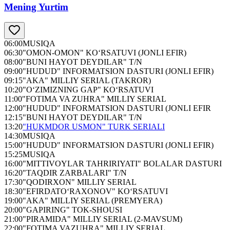
Mening Yurtim
06:00
MUSIQA
06:30
"OMON-OMON" KO‘RSATUVI (JONLI EFIR)
08:00
"BUNI HAYOT DEYDILAR" T/N
09:00
"HUDUD" INFORMATSION DASTURI (JONLI EFIR)
09:15
"AKA" MILLIY SERIAL (TAKROR)
10:20
"O‘ZIMIZNING GAP" KO‘RSATUVI
11:00
"FOTIMA VA ZUHRA" MILLIY SERIAL
12:00
"HUDUD" INFORMATSION DASTURI (JONLI EFIR
12:15
"BUNI HAYOT DEYDILAR" T/N
13:20
"HUKMDOR USMON" TURK SERIALI
14:30
MUSIQA
15:00
"HUDUD" INFORMATSION DASTURI (JONLI EFIR)
15:25
MUSIQA
16:00
"MITTIVOYLAR TAHRIRIYATI" BOLALAR DASTURI
16:20
"TAQDIR ZARBALARI" T/N
17:30
"QODIRXON" MILLIY SERIAL
18:30
"EFIRDATO‘RAXONOV" KO‘RSATUVI
19:00
"AKA" MILLIY SERIAL (PREMYERA)
20:00
"GAPIRING" TOK-SHOUSI
21:00
"PIRAMIDA" MILLIY SERIAL (2-MAVSUM)
22:00
"FOTIMA VAZUHRA" MILLIY SERIAL