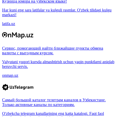
Кузница юмора на узбекском языке!
Har kuni eng sara latifalar va kulguli rasmlar. O'zbek tilidagi kulgu
markazi!
latifa.uz
Сервис, помогающий найти ближайшие пункты обмена
валюты с выгодным курсом.
Valyutani yuqori kursda almashtirish uchun yaqin punktlarni aniqlab
beruvchi servis.
onmap.uz
Самый большой каталог телеграм каналов в Узбекистане.
Только активные каналы по категориям.
O'zbekcha telegram kanallarining eng katta katalogi. Faqt faol