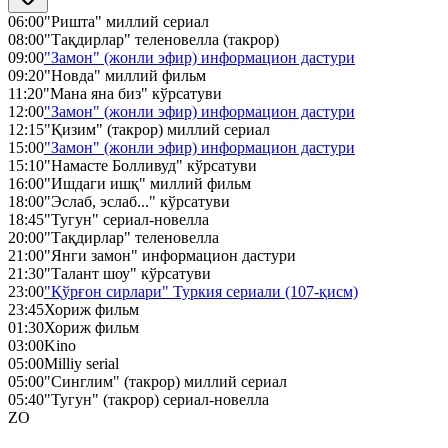
06:00
"Ришта" миллий сериал
08:00
"Тақдирлар" теленовелла (такрор)
09:00
"Замон" (жонли эфир) информацион дастури
09:20
"Новда" миллий фильм
11:20
"Мана яна биз" кўрсатуви
12:00
"Замон" (жонли эфир) информацион дастури
12:15
"Қизим" (такрор) миллий сериал
15:00
"Замон" (жонли эфир) информацион дастури
15:10
"Намасте Болливуд" кўрсатуви
16:00
"Ишдаги ишқ" миллий фильм
18:00
"Эслаб, эслаб..." кўрсатуви
18:45
"Тугун" сериал-новелла
20:00
"Тақдирлар" теленовелла
21:00
"Янги замон" информацион дастури
21:30
"Талант шоу" кўрсатуви
23:00
"Қўрғон сирлари" Туркия сериали (107-қисм)
23:45
Хориж фильм
01:30
Хориж фильм
03:00
Kino
05:00
Milliy serial
05:00
"Синглим" (такрор) миллий сериал
05:40
"Тугун" (такрор) сериал-новелла
ZO