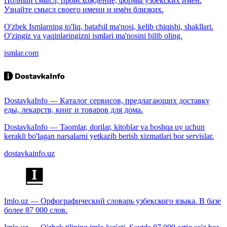
Полный смысл, происхождение, формы узбекских имён.
Узнайте смысл своего имени и имён близких.
O'zbek Ismlarning to'liq, batafsil ma'nosi, kelib chiqishi, shakllari.
O'zingiz va yaqinlaringizni ismlari ma'nosini bilib oling.
ismlar.com
DostavkaInfo — Каталог сервисов, предлагающих доставку
еды, лекарств, книг и товаров для дома.
DostavkaInfo — Taomlar, dorilar, kitoblar va boshqa uy uchun
kerakli bo'lagan narsalarni yetkazib berish xizmatlari bor servislar.
dostavkainfo.uz
Imlo.uz — Орфографический словарь узбекского языка. В базе
более 87 000 слов.