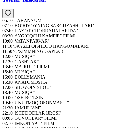
06:10
"TARANNUM"
07:10
"BO‘RIVOYNING SARGUZASHTLARI"
07:40
"HAYOT CHORRAHALARIDA"
08:30
"AYG‘OQCHI KAMPIR" FILMI
10:00
"VATANPARVAR"
11:10
"FAYZLI QISHLOQ HANGOMALARI"
11:50
"O‘ZIMIZNING GAPLAR"
12:00
"MUSIQA"
12:20
"GASHTAK"
13:40
"MAJRUH" FILMI
15:40
"MUSIQA"
16:00
"BOLLYMANIA"
16:30
"ANATOMOSHA"
17:00
"SHOVQIN SHOU"
18:40
"MUSIQA"
19:00
"OSH BO‘LSIN"
19:40
"UNUTMOQ OSONMAS…"
21:30
"JAMULJAM"
22:10
"ISTE'DODLAR IJROSI"
00:05
"GUVOHLAR" FILMI
02:10
"IMKONIYAT" FILMI