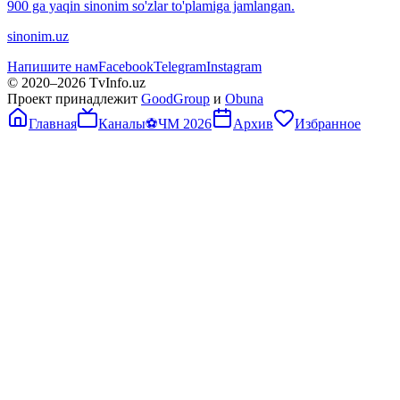
900 ga yaqin sinonim so'zlar to'plamiga jamlangan.
sinonim.uz
Напишите нам
Facebook
Telegram
Instagram
© 2020–
2026
TvInfo.uz
Проект принадлежит
GoodGroup
и
Obuna
Главная
Каналы
⚽
ЧМ 2026
Архив
Избранное