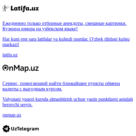
Ежедневно только отборные анекдоты, смешные картинки.
Кузница юмора на узбекском языке!
Har kuni eng sara latifalar va kulguli rasmlar. O'zbek tilidagi kulgu
markazi!
latifa.uz
Сервис, помогающий найти ближайшие пункты обмена
валюты с выгодным курсом.
Valyutani yuqori kursda almashtirish uchun yaqin punktlarni aniqlab
beruvchi servis.
onmap.uz