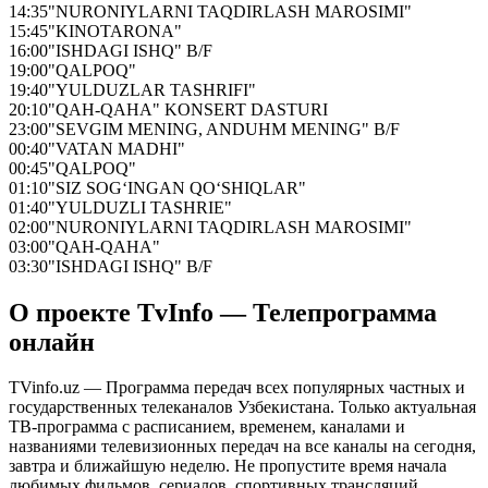
14:35
"NURONIYLARNI TAQDIRLASH MAROSIMI"
15:45
"KINOTARONA"
16:00
"ISHDAGI ISHQ" B/F
19:00
"QALPOQ"
19:40
"YULDUZLAR TASHRIFI"
20:10
"QAH-QAHA" KONSERT DASTURI
23:00
"SEVGIM MENING, ANDUHM MENING" B/F
00:40
"VATAN MADHI"
00:45
"QALPOQ"
01:10
"SIZ SOG‘INGAN QO‘SHIQLAR"
01:40
"YULDUZLI TASHRIE"
02:00
"NURONIYLARNI TAQDIRLASH MAROSIMI"
03:00
"QAH-QAHA"
03:30
"ISHDAGI ISHQ" B/F
О проекте TvInfo — Телепрограмма
онлайн
TVinfo.uz — Программа передач всех популярных частных и
государственных телеканалов Узбекистана. Только актуальная
ТВ-программа с расписанием, временем, каналами и
названиями телевизионных передач на все каналы на сегодня,
завтра и ближайшую неделю. Не пропустите время начала
любимых фильмов, сериалов, спортивных трансляций