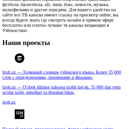
футбола, баскетбола, ufc, mma, бокс, новости, музыка,
мультфильмы и другие передачи. Для вашего удобства на
сайте все ТВ каналы имеют ссылку на просмотр online, вы
всегда будете знать где смотреть онлайн в прямом эфире
бесплатно или платно лучшие тв каналы вещающие в
Узбекистане.
Наши проекты
Izoh.uz — Толковый словарь узбекского языка. Более 35 000
слов с определениями, примерами и фразами.
Izoh.uz — O'zbek tilining xalqona izohli lug'ati. 35 000 dan ortiq
so'zlar izohi, misollari va iboralari bilan.
izoh.uz