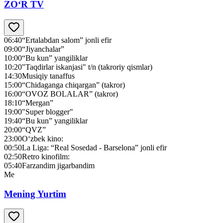
ZO‘R TV
06:40
“Ertalabdan salom” jonli efir
09:00
“Jiyanchalar”
10:00
“Bu kun” yangiliklar
10:20
"Taqdirlar iskanjasi" t/n (takroriy qismlar)
14:30
Musiqiy tanaffus
15:00
“Chidaganga chiqargan” (takror)
16:00
“OVOZ BOLALAR” (takror)
18:10
“Mergan”
19:00
"Super blogger"
19:40
“Bu kun” yangiliklar
20:00
“QVZ”
23:00
O‘zbek kino:
00:50
La Liga: “Real Sosedad - Barselona” jonli efir
02:50
Retro kinofilm:
05:40
Farzandim jigarbandim
Me
Mening Yurtim