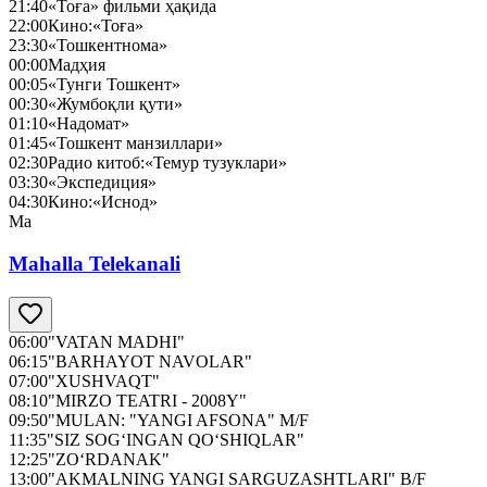
21:40
«Тоға» фильми ҳақида
22:00
Кино:«Тоға»
23:30
«Тошкентнома»
00:00
Мадҳия
00:05
«Тунги Тошкент»
00:30
«Жумбоқли қути»
01:10
«Надомат»
01:45
«Тошкент манзиллари»
02:30
Радио китоб:«Темур тузуклари»
03:30
«Экспедиция»
04:30
Кино:«Иснод»
Ma
Mahalla Telekanali
06:00
"VATAN MADHI"
06:15
"BARHAYOT NAVOLAR"
07:00
"XUSHVAQT"
08:10
"MIRZO TEATRI - 2008Y"
09:50
"MULAN: "YANGI AFSONA" M/F
11:35
"SIZ SOG‘INGAN QO‘SHIQLAR"
12:25
"ZO‘RDANAK"
13:00
"AKMALNING YANGI SARGUZASHTLARI" B/F