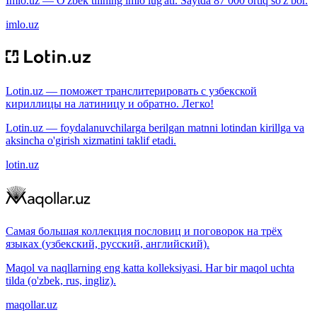
Imlo.uz — O'zbek tilining imlo lug'ati. Saytda 87 000 ortiq so'z bor.
imlo.uz
Lotin.uz — поможет транслитерировать с узбекской
кириллицы на латиницу и обратно. Легко!
Lotin.uz — foydalanuvchilarga berilgan matnni lotindan kirillga va
aksincha o'girish xizmatini taklif etadi.
lotin.uz
Самая большая коллекция пословиц и поговорок на трёх
языках (узбекский, русский, английский).
Maqol va naqllarning eng katta kolleksiyasi. Har bir maqol uchta
tilda (o'zbek, rus, ingliz).
maqollar.uz