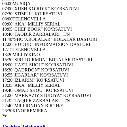
06:00
MUSIQA
07:00
"XUSH KO‘RDIK" KO‘RSATUVI
07:30
"STIMUL" KO‘RSATUVI
08:00
TELENOVELLA
09:00
"AKA" MILLIY SERIAL
10:05
"CHEF BOOK" KO‘RSATUVI
10:40
"TAQDIR ZARBALARI" T/N
11:40
"SHO‘XBOLALAR" BOLALAR DASTURI
12:00
"HUDUD" INFORMATSION DASTURI
12:15
TELENOVELLA
13:20
MILLIYKINO
15:30
"SIRLI O‘RMON" BOLALAR DASTURI
16:00
"HAZIL SHOU" KO‘RSATUVI
16:30
"QADRDON" KO‘RSATUVI
16:55
"JIGARLAR" KO‘RSATUVI
17:20
"IZLARIM" KO‘RSATUVI
18:35
"AKA" MILLIY SERIAL
19:40
"OMAD SHOU" KO‘RSATUVI
21:00
"MARKAZIY STUDIYA" KO‘RSATUVI
21:35
"TAQDIR ZARBALARI" T/N
22:40
"MILLIONDAN BIR" H/F
23:30
KINOPREMIERA
Yo
Yoshlar Telekanali