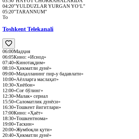
03:50
"HAYOT CHORRAHALARIDA"
04:20
"YULDUZLAR YURGAN YO‘L"
05:20
"TARANNUM"
To
Toshkent Telekanali
06:00
Мадҳия
06:05
Кино: «Иснод»
07:40
«Кинотақдим»
08:10
«Ҳикматли дунё»
09:00
«Маҳалланинг пир-у бадавлати»
10:00
«Аёлларга маслаҳат»
10:30
«Хиёбон»
12:00
«Соғ бўлинг»
12:30
«Малак» сериал
15:50
«Саломатлик дунёси»
16:30
«Тошкент йигитлари»
17:00
Кино: «Ҳаёт»
18:30
«Тошкентнома»
19:00
«Таскин»
20:00
«Жумбоқли қути»
20:40
«Ҳикматли дунё»