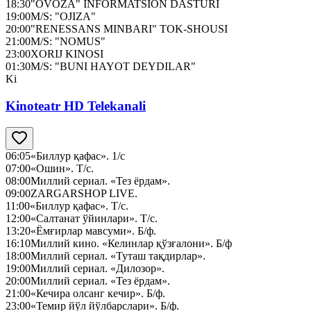
18:30
"OVOZA" INFORMATSION DASTURI
19:00
M/S: "OJIZA"
20:00
"RENESSANS MINBARI" TOK-SHOUSI
21:00
M/S: "NOMUS"
23:00
XORIJ KINOSI
01:30
M/S: "BUNI HAYOT DEYDILAR"
Ki
Kinoteatr HD Telekanali
06:05
«Биллур қафас». 1/с
07:00
«Ошин». Т/с.
08:00
Миллий сериал. «Тез ёрдам».
09:00
ZARGARSHOP LIVE.
11:00
«Биллур қафас». Т/с.
12:00
«Салтанат ўйинлари». Т/с.
13:20
«Ёмғирлар мавсуми». Б/ф.
16:10
Миллий кино. «Келинлар қўзғалони». Б/ф
18:00
Миллий сериал. «Туташ тақдирлар».
19:00
Миллий сериал. «Дилозор».
20:00
Миллий сериал. «Тез ёрдам».
21:00
«Кечира олсанг кечир». Б/ф.
23:00
«Темир йўл йўлбарслари». Б/ф.