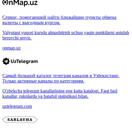
Сервис, помогающий найти ближайшие пункты обмена
валюты с выгодным курсом.
Valyutani yuqori kursda almashtirish uchun yaqin punktlarni aniqlab
beruvchi servis.
onmap.uz
Самый большой каталог телеграм каналов в Узбекистане.
Только активные каналы по категориям.
O'zbekcha telegram kanallarining eng katta katalogi. Faqt faol
kanallar, ruknlarda va batafsil statistikasi bilan.
uztelegram.com