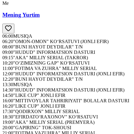
Me
Mening Yurtim
06:00
MUSIQA
06:20
"OMON-OMON" KO‘RSATUVI (JONLI EFIR)
08:00
"BUNI HAYOT DEYDILAR" T/N
09:00
"HUDUD" INFORMATSION DASTURI
09:15
"AKA" MILLIY SERIAL (TAKROR)
10:20
"O‘ZIMIZNING GAP" KO‘RSATUVI
11:00
"FOTIMA VA ZUHRA" MILLIY SERIAL
12:00
"HUDUD" INFORMATSION DASTURI (JONLI EFIR)
12:20
"BUNI HAYOT DEYDILAR" T/N
13:30
MUSIQA
14:30
"HUDUD" INFORMATSION DASTURI (JONLI EFIR)
14:50
"LIKE CUP" JONLI EFIR
16:00
"MITTIVOYLAR TAHRIRIYATI" BOLALAR DASTURI
16:20
"LIKE CUP" JONLI EFIR
17:30
"QODIRXON" MILLIY SERIAL
18:30
"EFIRDATO‘RAXONOV" KO‘RSATUVI
19:00
"AKA" MILLIY SERIAL (PREMYERA)
20:00
"GAPIRING" TOK-SHOUSI
21:00
"FOTIMA VAZUHRA" MILLIY SERIAL