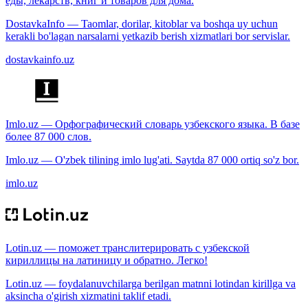
еды, лекарств, книг и товаров для дома.
DostavkaInfo — Taomlar, dorilar, kitoblar va boshqa uy uchun
kerakli bo'lagan narsalarni yetkazib berish xizmatlari bor servislar.
dostavkainfo.uz
Imlo.uz — Орфографический словарь узбекского языка. В базе
более 87 000 слов.
Imlo.uz — O'zbek tilining imlo lug'ati. Saytda 87 000 ortiq so'z bor.
imlo.uz
Lotin.uz — поможет транслитерировать с узбекской
кириллицы на латиницу и обратно. Легко!
Lotin.uz — foydalanuvchilarga berilgan matnni lotindan kirillga va
aksincha o'girish xizmatini taklif etadi.