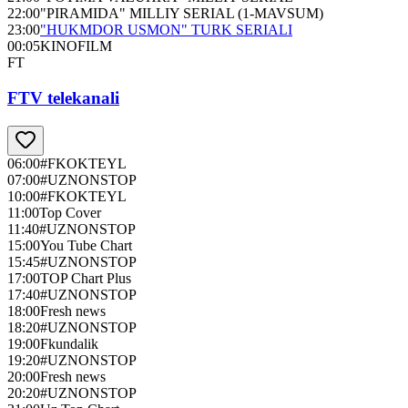
22:00
"PIRAMIDA" MILLIY SERIAL (1-MAVSUM)
23:00
"HUKMDOR USMON" TURK SERIALI
00:05
KINOFILM
FT
FTV telekanali
06:00
#FKOKTEYL
07:00
#UZNONSTOP
10:00
#FKOKTEYL
11:00
Top Cover
11:40
#UZNONSTOP
15:00
You Tube Chart
15:45
#UZNONSTOP
17:00
TOP Chart Plus
17:40
#UZNONSTOP
18:00
Fresh news
18:20
#UZNONSTOP
19:00
Fkundalik
19:20
#UZNONSTOP
20:00
Fresh news
20:20
#UZNONSTOP