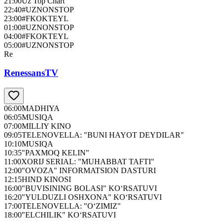
21:00
Uz Top Chart
22:40
#UZNONSTOP
23:00
#FKOKTEYL
01:00
#UZNONSTOP
04:00
#FKOKTEYL
05:00
#UZNONSTOP
Re
RenessansTV
06:00
MADHIYA
06:05
MUSIQA
07:00
MILLIY KINO
09:05
TELENOVELLA: "BUNI HAYOT DEYDILAR"
10:10
MUSIQA
10:35
"PAXMOQ KELIN"
11:00
XORIJ SERIAL: "MUHABBAT TAFTI"
12:00
"OVOZA" INFORMATSION DASTURI
12:15
HIND KINOSI
16:00
"BUVISINING BOLASI" KO‘RSATUVI
16:20
"YULDUZLI OSHXONA" KO‘RSATUVI
17:00
TELENOVELLA: "O‘ZIMIZ"
18:00
"ELCHILIK" KO‘RSATUVI