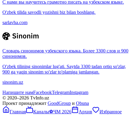
С нами вы научитесь грамотно писать на узбекском языке.
O'zbek tilida savodli yozishni biz bilan boshlang.
sarlavha.com
Словарь синонимов узбекского языка. Более 3300 слов и 900
синонимов.
O'zbek tilining sinonimlar lug'ati. Saytda 3300 tadan ortiq so'zlar,
900 ga yaqin sinonim so'zlar to'plamiga jamlangan.
sinonim.uz
Напишите нам
Facebook
Telegram
Instagram
© 2020–
2026
TvInfo.uz
Проект принадлежит
GoodGroup
и
Obuna
Главная
Каналы
⚽
ЧМ 2026
Архив
Избранное