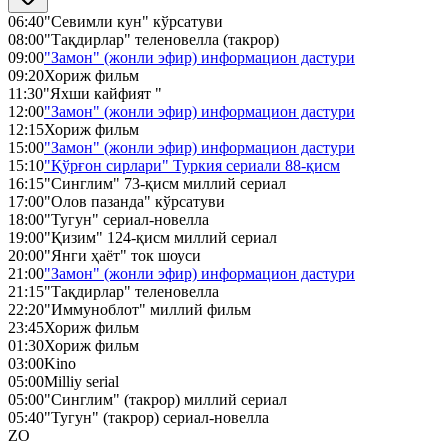
06:40
"Севимли кун" кўрсатуви
08:00
"Тақдирлар" теленовелла (такрор)
09:00
"Замон" (жонли эфир) информацион дастури
09:20
Хориж фильм
11:30
"Яхши кайфият "
12:00
"Замон" (жонли эфир) информацион дастури
12:15
Хориж фильм
15:00
"Замон" (жонли эфир) информацион дастури
15:10
"Қўрғон сирлари" Туркия сериали 88-қисм
16:15
"Синглим" 73-қисм миллий сериал
17:00
"Олов пазанда" кўрсатуви
18:00
"Тугун" сериал-новелла
19:00
"Қизим" 124-қисм миллий сериал
20:00
"Янги ҳаёт" ток шоуси
21:00
"Замон" (жонли эфир) информацион дастури
21:15
"Тақдирлар" теленовелла
22:20
"Иммуноблот" миллий фильм
23:45
Хориж фильм
01:30
Хориж фильм
03:00
Kino
05:00
Milliy serial
05:00
"Синглим" (такрор) миллий сериал
05:40
"Тугун" (такрор) сериал-новелла
ZO