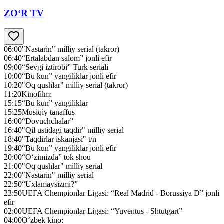
ZO‘R TV
06:00
"Nastarin" milliy serial (takror)
06:40
“Ertalabdan salom” jonli efir
09:00
“Sevgi iztirobi” Turk seriali
10:00
“Bu kun” yangiliklar jonli efir
10:20
"Oq qushlar" milliy serial (takror)
11:20
Kinofilm:
15:15
“Bu kun” yangiliklar
15:25
Musiqiy tanaffus
16:00
“Dovuchchalar”
16:40
"Qil ustidagi taqdir" milliy serial
18:40
"Taqdirlar iskanjasi" t/n
19:40
“Bu kun” yangiliklar jonli efir
20:00
“O‘zimizda” tok shou
21:00
"Oq qushlar" milliy serial
22:00
"Nastarin" milliy serial
22:50
“Uxlamaysizmi?”
23:50
UEFA Chempionlar Ligasi: “Real Madrid - Borussiya D” jonli
efir
02:00
UEFA Chempionlar Ligasi: “Yuventus - Shtutgart”
04:00
O‘zbek kino: