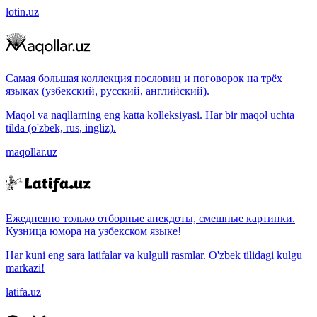
lotin.uz
Самая большая коллекция пословиц и поговорок на трёх
языках (узбекский, русский, английский).
Maqol va naqllarning eng katta kolleksiyasi. Har bir maqol uchta
tilda (o'zbek, rus, ingliz).
maqollar.uz
Ежедневно только отборные анекдоты, смешные картинки.
Кузница юмора на узбекском языке!
Har kuni eng sara latifalar va kulguli rasmlar. O'zbek tilidagi kulgu
markazi!
latifa.uz