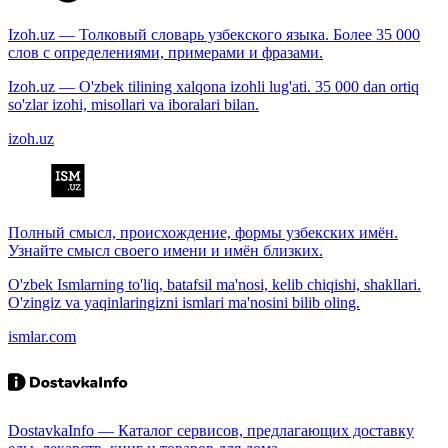
Izoh.uz — Толковый словарь узбекского языка. Более 35 000
слов с определениями, примерами и фразами.
Izoh.uz — O'zbek tilining xalqona izohli lug'ati. 35 000 dan ortiq
so'zlar izohi, misollari va iboralari bilan.
izoh.uz
Полный смысл, происхождение, формы узбекских имён.
Узнайте смысл своего имени и имён близких.
O'zbek Ismlarning to'liq, batafsil ma'nosi, kelib chiqishi, shakllari.
O'zingiz va yaqinlaringizni ismlari ma'nosini bilib oling.
ismlar.com
DostavkaInfo — Каталог сервисов, предлагающих доставку