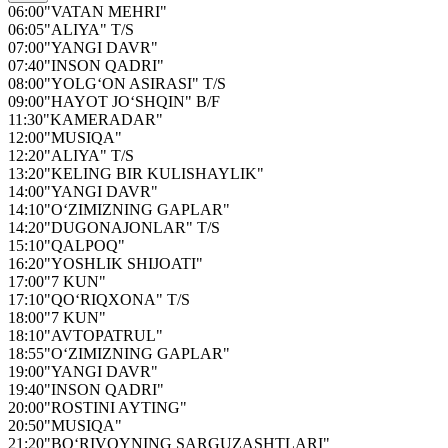
06:00
"VATAN MEHRI"
06:05
"ALIYA" T/S
07:00
"YANGI DAVR"
07:40
"INSON QADRI"
08:00
"YOLG‘ON ASIRASI" T/S
09:00
"HAYOT JO‘SHQIN" B/F
11:30
"KAMERADAR"
12:00
"MUSIQA"
12:20
"ALIYA" T/S
13:20
"KELING BIR KULISHAYLIK"
14:00
"YANGI DAVR"
14:10
"O‘ZIMIZNING GAPLAR"
14:20
"DUGONAJONLAR" T/S
15:10
"QALPOQ"
16:20
"YOSHLIK SHIJOATI"
17:00
"7 KUN"
17:10
"QO‘RIQXONA" T/S
18:00
"7 KUN"
18:10
"AVTOPATRUL"
18:55
"O‘ZIMIZNING GAPLAR"
19:00
"YANGI DAVR"
19:40
"INSON QADRI"
20:00
"ROSTINI AYTING"
20:50
"MUSIQA"
21:20
"BO‘RIVOYNING SARGUZASHTLARI"