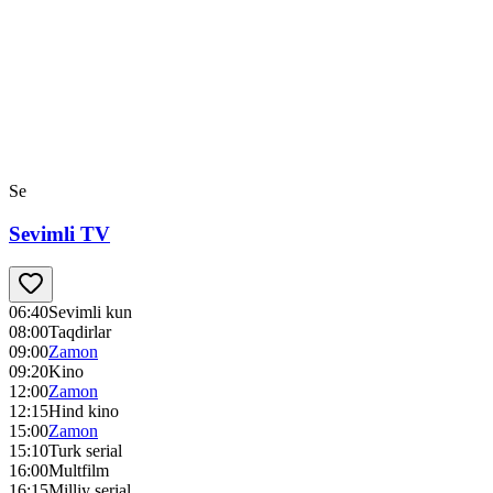
Se
Sevimli TV
06:40
Sevimli kun
08:00
Taqdirlar
09:00
Zamon
09:20
Kino
12:00
Zamon
12:15
Hind kino
15:00
Zamon
15:10
Turk serial
16:00
Multfilm
16:15
Milliy serial