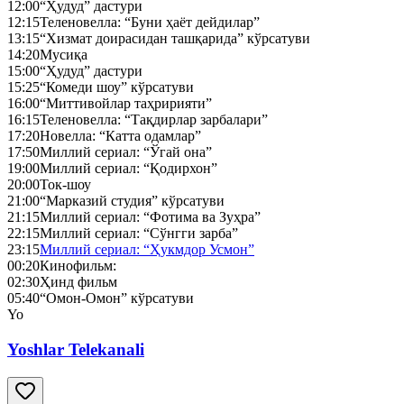
12:00
“Ҳудуд” дастури
12:15
Теленовелла: “Буни ҳаёт дейдилар”
13:15
“Хизмат доирасидан ташқарида” кўрсатуви
14:20
Мусиқа
15:00
“Ҳудуд” дастури
15:25
“Комеди шоу” кўрсатуви
16:00
“Миттивойлар таҳририяти”
16:15
Теленовелла: “Тақдирлар зарбалари”
17:20
Новелла: “Катта одамлар”
17:50
Миллий сериал: “Ўгай она”
19:00
Миллий сериал: “Қодирхон”
20:00
Ток-шоу
21:00
“Марказий студия” кўрсатуви
21:15
Миллий сериал: “Фотима ва Зуҳра”
22:15
Миллий сериал: “Сўнгги зарба”
23:15
Миллий сериал: “Ҳукмдор Усмон”
00:20
Кинофильм:
02:30
Ҳинд фильм
05:40
“Омон-Омон” кўрсатуви
Yo
Yoshlar Telekanali