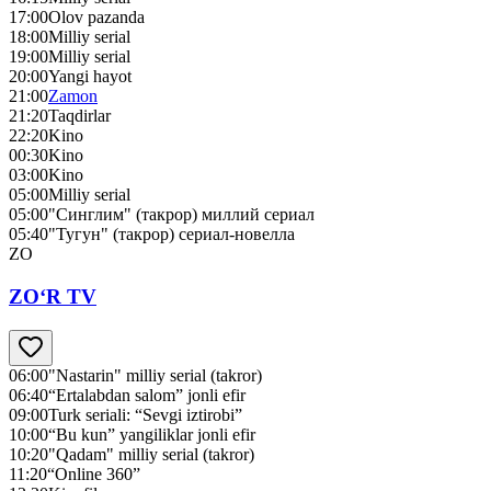
17:00
Olov pazanda
18:00
Milliy serial
19:00
Milliy serial
20:00
Yangi hayot
21:00
Zamon
21:20
Taqdirlar
22:20
Kino
00:30
Kino
03:00
Kino
05:00
Milliy serial
05:00
"Синглим" (такрор) миллий сериал
05:40
"Тугун" (такрор) сериал-новелла
ZO
ZO‘R TV
06:00
"Nastarin" milliy serial (takror)
06:40
“Ertalabdan salom” jonli efir
09:00
Turk seriali: “Sevgi iztirobi”
10:00
“Bu kun” yangiliklar jonli efir
10:20
"Qadam" milliy serial (takror)
11:20
“Online 360”