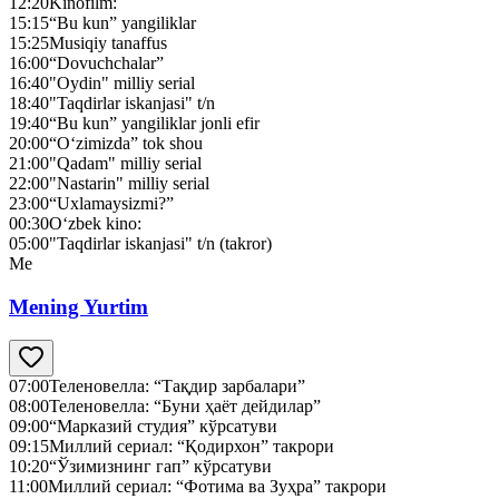
12:20
Kinofilm:
15:15
“Bu kun” yangiliklar
15:25
Musiqiy tanaffus
16:00
“Dovuchchalar”
16:40
"Oydin" milliy serial
18:40
"Taqdirlar iskanjasi" t/n
19:40
“Bu kun” yangiliklar jonli efir
20:00
“O‘zimizda” tok shou
21:00
"Qadam" milliy serial
22:00
"Nastarin" milliy serial
23:00
“Uxlamaysizmi?”
00:30
O‘zbek kino:
05:00
"Taqdirlar iskanjasi" t/n (takror)
Me
Mening Yurtim
07:00
Теленовелла: “Тақдир зарбалари”
08:00
Теленовелла: “Буни ҳаёт дейдилар”
09:00
“Марказий студия” кўрсатуви
09:15
Миллий сериал: “Қодирхон” такрори
10:20
“Ўзимизнинг гап” кўрсатуви
11:00
Миллий сериал: “Фотима ва Зуҳра” такрори