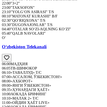
22:00
"3+2"
23:00
"TAKSOFON"
23:10
"YOLG‘ON ASIRASI" T/S
00:10
"MATONAT KURASHI" B/F
02:30
"QO‘RIQXONA" T/S
03:30
"DUGONAJONLAR" T/S
04:40
"OTALAR SO‘ZI-AQLNING KO‘ZI"
05:40
"QALB NAVOLARI"
O‘
O‘zbekiston Telekanali
06:00
МАДҲИЯ
06:05
ТВ-ШИФОКОР
06:10
«ТАВАЛЛУД» Т/С
07:00
«АССАЛОМ, ЎЗБЕКИСТОН!»
08:00
«АХБОРОТ»
09:00
«ЯНГИ ЎЗБЕКИСТОН»
09:35
«ҲУНАРДАГИ ҲАЁТ»
10:00
АОКАДА БРИФИНГ
10:10
«МАЛАК 2» Т/С
11:00
«ОЙДИН ҲАЁТ LIVE»
12:00
АОКАДА БРИФИНГ