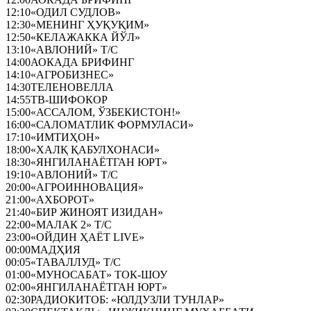
12:10
«ОДИЛ СУДЛОВ»
12:30
«МЕНИНГ ҲУҚУҚИМ»
12:50
«КЕЛАЖАККА ЙЎЛ»
13:10
«АВЛОНИЙ» Т/С
14:00
АОКАДА БРИФИНГ
14:10
«АГРОБИЗНЕС»
14:30
ТЕЛЕНОВЕЛЛА
14:55
ТВ-ШИФОКОР
15:00
«АССАЛОМ, ЎЗБЕКИСТОН!»
16:00
«САЛОМАТЛИК ФОРМУЛАСИ»
17:10
«ИМТИҲОН»
18:00
«ХАЛҚ ҚАБУЛХОНАСИ»
18:30
«ЯНГИЛАНАЁТГАН ЮРТ»
19:10
«АВЛОНИЙ» Т/С
20:00
«АГРОИННОВАЦИЯ»
21:00
«АХБОРОТ»
21:40
«БИР ЖИНОЯТ ИЗИДАН»
22:00
«МАЛАК 2» Т/С
23:00
«ОЙДИН ҲАЁТ LIVE»
00:00
МАДҲИЯ
00:05
«ТАВАЛЛУД» Т/С
01:00
«МУНОСАБАТ» ТОК-ШОУ
02:00
«ЯНГИЛАНАЁТГАН ЮРТ»
02:30
РАДИОКИТОБ: «ЮЛДУЗЛИ ТУНЛАР»