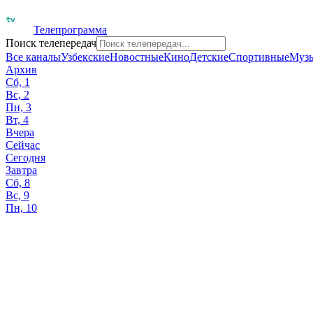
Телепрограмма
Поиск телепередач
Все каналы
Узбекские
Новостные
Кино
Детские
Спортивные
Муз
Архив
Сб, 1
Вс, 2
Пн, 3
Вт, 4
Вчера
Сейчас
Сегодня
Завтра
Сб, 8
Вс, 9
Пн, 10