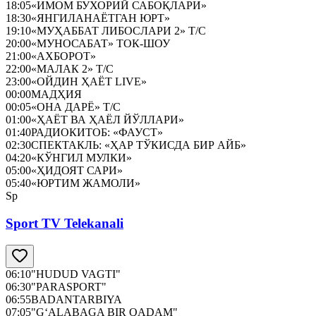
18:05
«ИМОМ БУХОРИЙ САБОҚЛАРИ»
18:30
«ЯНГИЛАНАЁТГАН ЮРТ»
19:10
«МУҲАББАТ ЛИБОСЛАРИ 2» Т/С
20:00
«МУНОСАБАТ» ТОК-ШОУ
21:00
«АХБОРОТ»
22:00
«МАЛАК 2» Т/С
23:00
«ОЙДИН ҲАЁТ LIVE»
00:00
МАДҲИЯ
00:05
«ОНА ДАРЁ» Т/С
01:00
«ҲАЁТ ВА ҲАЁЛ ЙЎЛЛАРИ»
01:40
РАДИОКИТОБ: «ФАУСТ»
02:30
СПЕКТАКЛЬ: «ҲАР ТЎКИСДА БИР АЙБ»
04:20
«КЎНГИЛ МУЛКИ»
05:00
«ҲИДОЯТ САРИ»
05:40
«ЮРТИМ ЖАМОЛИ»
Sp
Sport TV Telekanali
06:10
"HUDUD VAGTI"
06:30
"PARASPORT"
06:55
BADANTARBIYA
07:05
"G‘ALABAGA BIR QADAM"