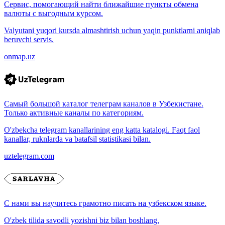
Сервис, помогающий найти ближайшие пункты обмена
валюты с выгодным курсом.
Valyutani yuqori kursda almashtirish uchun yaqin punktlarni aniqlab
beruvchi servis.
onmap.uz
Самый большой каталог телеграм каналов в Узбекистане.
Только активные каналы по категориям.
O'zbekcha telegram kanallarining eng katta katalogi. Faqt faol
kanallar, ruknlarda va batafsil statistikasi bilan.
uztelegram.com
С нами вы научитесь грамотно писать на узбекском языке.
O'zbek tilida savodli yozishni biz bilan boshlang.