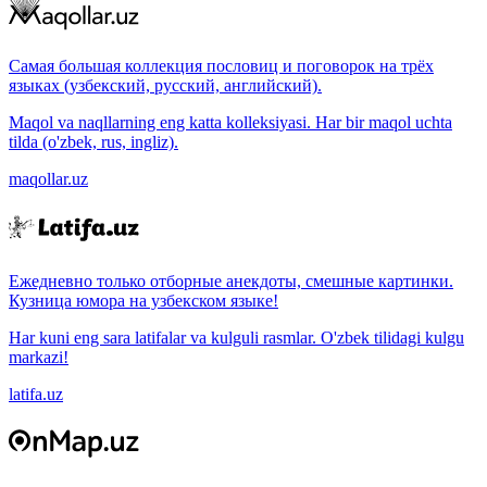
Самая большая коллекция пословиц и поговорок на трёх
языках (узбекский, русский, английский).
Maqol va naqllarning eng katta kolleksiyasi. Har bir maqol uchta
tilda (o'zbek, rus, ingliz).
maqollar.uz
Ежедневно только отборные анекдоты, смешные картинки.
Кузница юмора на узбекском языке!
Har kuni eng sara latifalar va kulguli rasmlar. O'zbek tilidagi kulgu
markazi!
latifa.uz