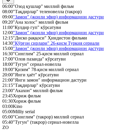
06:00
"Озод қушлар" миллий фильм
08:00
"Тақдирлар" теленовелла (такрор)
09:00
"Замон" (жонли эфир) информацион дастури
09:20
"Ана холос" миллий фильм
11:00
"Кулдир гуп" кўрсатуви
12:00
"Замон" (жонли эфир) информацион дастури
12:15
"Диско раққоси" Ҳиндистон фильми
14:30
"Қўрғон сирлари" 26-қисм Туркия сериали
15:00
"Замон" (жонли эфир) информацион дастури
16:30
"Синглим" 25-қисм миллий сериал
17:00
"Олов пазанда" кўрсатуви
18:00
"Тугун" сериал-новелла
19:00
"Қизим" 78-қисм миллий сериал
20:00
"Янги ҳаёт" кўрсатуви
21:00
"Янги замон" информацион дастури
21:15
"Тақдирлар" кўрсатуви
23:00
"Акахон" миллий фильм
23:45
Хориж фильм
01:30
Хориж фильм
03:00
Kino
05:00
Milliy serial
05:00
"Синглим" (такрор) миллий сериал
05:40
"Тугун" (такрор) сериал-новелла
ZO