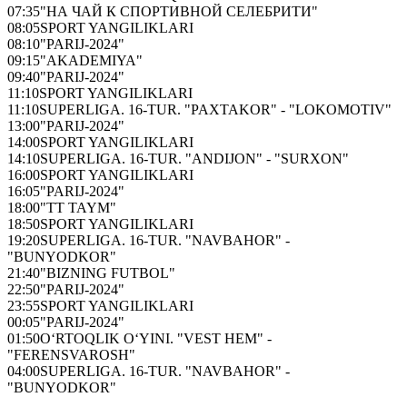
07:35
"НА ЧАЙ К СПОРТИВНОЙ СЕЛЕБРИТИ"
08:05
SPORT YANGILIKLARI
08:10
"PARIJ-2024"
09:15
"AKADEMIYA"
09:40
"PARIJ-2024"
11:10
SPORT YANGILIKLARI
11:10
SUPERLIGA. 16-TUR. "PAXTAKOR" - "LOKOMOTIV"
13:00
"PARIJ-2024"
14:00
SPORT YANGILIKLARI
14:10
SUPERLIGA. 16-TUR. "ANDIJON" - "SURXON"
16:00
SPORT YANGILIKLARI
16:05
"PARIJ-2024"
18:00
"TT TAYM"
18:50
SPORT YANGILIKLARI
19:20
SUPERLIGA. 16-TUR. "NAVBAHOR" -
"BUNYODKOR"
21:40
"BIZNING FUTBOL"
22:50
"PARIJ-2024"
23:55
SPORT YANGILIKLARI
00:05
"PARIJ-2024"
01:50
O‘RTOQLIK O‘YINI. "VEST HEM" -
"FERENSVAROSH"
04:00
SUPERLIGA. 16-TUR. "NAVBAHOR" -
"BUNYODKOR"