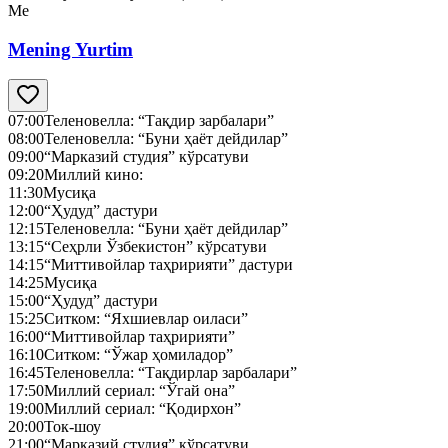
Me
Mening Yurtim
07:00
Теленовелла: “Тақдир зарбалари”
08:00
Теленовелла: “Буни ҳаёт дейдилар”
09:00
“Марказий студия” кўрсатуви
09:20
Миллий кино:
11:30
Мусиқа
12:00
“Ҳудуд” дастури
12:15
Теленовелла: “Буни ҳаёт дейдилар”
13:15
“Сеҳрли Ўзбекистон” кўрсатуви
14:15
“Миттивойлар таҳририяти” дастури
14:25
Мусиқа
15:00
“Ҳудуд” дастури
15:25
Ситком: “Яхшиевлар оиласи”
16:00
“Миттивойлар таҳририяти”
16:10
Ситком: “Ўжар ҳомиладор”
16:45
Теленовелла: “Тақдирлар зарбалари”
17:50
Миллий сериал: “Ўгай она”
19:00
Миллий сериал: “Қодирхон”
20:00
Ток-шоу
21:00
“Марказий студия” кўрсатуви