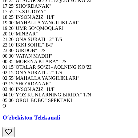
16:25
"OTALAR SO‘ZI - AQLNING KO‘ZI"
17:25
"SHO‘RDANAK"
17:55
"13-STUDIYA"
18:25
"INSON AZIZ" H/F
19:00
"MAHALLA YANGILIKLARI"
19:20
"UMR SO‘QMOQLARI"
20:10
"MINBAR"
21:20
"ONA SURATI - 2" T/S
22:10
"IKKI SOHIL" B/F
23:30
"GIRDOB" T/S
00:30
"VATAN MADHI"
00:35
"MORENA KLARA" T/S
01:15
"OTALAR SO‘ZI - AQLNING KO‘ZI"
02:15
"ONA SURATI - 2" T/S
02:55
"MAHALLA YANGILIKLARI"
03:15
"SHO‘RDANAK"
03:40
"INSON AZIZ" H/F
04:10
"YOZ KUNLARNING BIRIDA" T/N
05:00
"OROL BOBO" SPEKTAKL
O‘
O‘zbekiston Telekanali