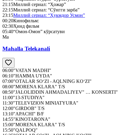
21:15
Миллий сериал: “Ҳожар”
22:15
Миллий сериал: “Сўнгги зарба”
23:15
Миллий сериал: “Ҳукмдор Усмон”
00:20
Кинофильм:
02:30
Ҳинд фильм
05:40
“Омон-Омон” кўрсатуви
Ma
Mahalla Telekanali
06:00
"VATAN MADHI"
06:10
"HAMMA UYDA"
07:00
"OTALAR SO‘ZI - AQLNING KO‘ZI"
08:00
"MORENA KLARA" T/S
08:50
"JALOLIDDIN AHMADALIYEV" … KONSERTI"
11:00
"13-STUDIYA"
11:30
"TELEVIZION MINIATYURA"
12:00
"GIRDOB" T/S
13:10
"APACHI" B/F
14:55
"KINOTARONA"
15:00
"MORENA KLARA" T/S
15:50
"QALPOQ"