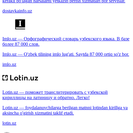
kerakli bo'lagan narsalarni yetkazib berish xizmatlari bor servislar.
dostavkainfo.uz
Imlo.uz — Орфографический словарь узбекского языка. В базе
более 87 000 слов.
Imlo.uz — O'zbek tilining imlo lug'ati. Saytda 87 000 ortiq so'z bor.
imlo.uz
Lotin.uz — поможет транслитерировать с узбекской
кириллицы на латиницу и обратно. Легко!
Lotin.uz — foydalanuvchilarga berilgan matnni lotindan kirillga va
aksincha o'girish xizmatini taklif etadi.
lotin.uz