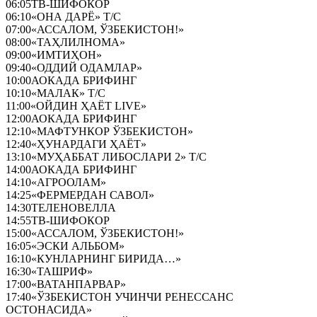
06:05
ТВ-ШИФОКОР
06:10
«ОНА ДАРЁ» Т/С
07:00
«АССАЛОМ, ЎЗБЕКИСТОН!»
08:00
«ТАҲЛИЛНОМА»
09:00
«ИМТИҲОН»
09:40
«ОДДИЙ ОДАМЛАР»
10:00
АОКАДА БРИФИНГ
10:10
«МАЛАК» Т/С
11:00
«ОЙДИН ҲАЁТ LIVE»
12:00
АОКАДА БРИФИНГ
12:10
«МАФТУНКОР ЎЗБЕКИСТОН»
12:40
«ҲУНАРДАГИ ҲАЁТ»
13:10
«МУҲАББАТ ЛИБОСЛАРИ 2» Т/С
14:00
АОКАДА БРИФИНГ
14:10
«АГРООЛАМ»
14:25
«ФЕРМЕРДАН САВОЛ»
14:30
ТЕЛЕНОВЕЛЛА
14:55
ТВ-ШИФОКОР
15:00
«АССАЛОМ, ЎЗБЕКИСТОН!»
16:05
«ЭСКИ АЛЬБОМ»
16:10
«КУНЛАРНИНГ БИРИДА…»
16:30
«ТАШРИФ»
17:00
«ВАТАНПАРВАР»
17:40
«ЎЗБЕКИСТОН УЧИНЧИ РЕНЕССАНС
ОСТОНАСИДА»