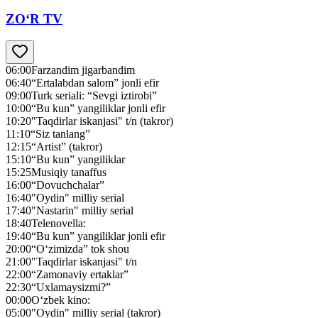
ZO‘R TV
06:00
Farzandim jigarbandim
06:40
“Ertalabdan salom” jonli efir
09:00
Turk seriali: “Sevgi iztirobi”
10:00
“Bu kun” yangiliklar jonli efir
10:20
"Taqdirlar iskanjasi" t/n (takror)
11:10
“Siz tanlang”
12:15
“Artist” (takror)
15:10
“Bu kun” yangiliklar
15:25
Musiqiy tanaffus
16:00
“Dovuchchalar”
16:40
"Oydin" milliy serial
17:40
"Nastarin" milliy serial
18:40
Telenovella:
19:40
“Bu kun” yangiliklar jonli efir
20:00
“O‘zimizda” tok shou
21:00
"Taqdirlar iskanjasi" t/n
22:00
“Zamonaviy ertaklar”
22:30
“Uxlamaysizmi?”
00:00
O‘zbek kino:
05:00
"Oydin" milliy serial (takror)