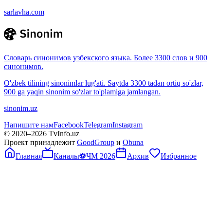
sarlavha.com
Словарь синонимов узбекского языка. Более 3300 слов и 900
синонимов.
O'zbek tilining sinonimlar lug'ati. Saytda 3300 tadan ortiq so'zlar,
900 ga yaqin sinonim so'zlar to'plamiga jamlangan.
sinonim.uz
Напишите нам
Facebook
Telegram
Instagram
© 2020–
2026
TvInfo.uz
Проект принадлежит
GoodGroup
и
Obuna
Главная
Каналы
⚽
ЧМ 2026
Архив
Избранное