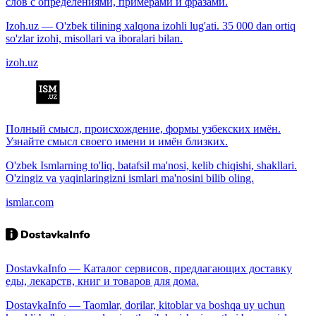
слов с определениями, примерами и фразами.
Izoh.uz — O'zbek tilining xalqona izohli lug'ati. 35 000 dan ortiq
so'zlar izohi, misollari va iboralari bilan.
izoh.uz
Полный смысл, происхождение, формы узбекских имён.
Узнайте смысл своего имени и имён близких.
O'zbek Ismlarning to'liq, batafsil ma'nosi, kelib chiqishi, shakllari.
O'zingiz va yaqinlaringizni ismlari ma'nosini bilib oling.
ismlar.com
DostavkaInfo — Каталог сервисов, предлагающих доставку
еды, лекарств, книг и товаров для дома.
DostavkaInfo — Taomlar, dorilar, kitoblar va boshqa uy uchun