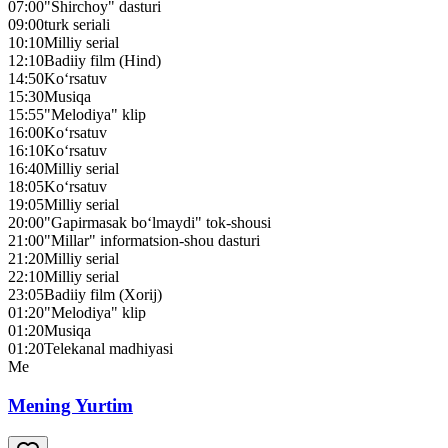
07:00
"Shirchoy" dasturi
09:00
turk seriali
10:10
Milliy serial
12:10
Badiiy film (Hind)
14:50
Ko‘rsatuv
15:30
Musiqa
15:55
"Melodiya" klip
16:00
Ko‘rsatuv
16:10
Ko‘rsatuv
16:40
Milliy serial
18:05
Ko‘rsatuv
19:05
Milliy serial
20:00
"Gapirmasak bo‘lmaydi" tok-shousi
21:00
"Millar" informatsion-shou dasturi
21:20
Milliy serial
22:10
Milliy serial
23:05
Badiiy film (Xorij)
01:20
"Melodiya" klip
01:20
Musiqa
01:20
Telekanal madhiyasi
Me
Mening Yurtim