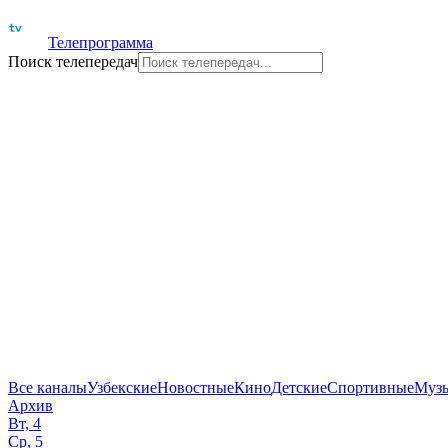
Телепрограмма
Поиск телепередач
Все каналы
Узбекские
Новостные
Кино
Детские
Спортивные
Муз
Архив
Вт, 4
Ср, 5