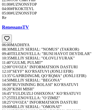
01:00
#UZNONSTOP
04:00
#FKOKTEYL
05:00
#UZNONSTOP
Re
RenessansTV
06:00
MADHIYA
08:30
MILLIY SERIAL: "NOMUS" (TAKROR)
09:40
TELENOVELLA: "BUNI HAYOT DEYDILAR"
10:35
MILLIY SERIAL: "OLOVLI YURAK"
11:40
"GULMI, PULMI?"
12:00
"OVOZA" INFORMATSION DASTURI
12:10
"SEYF" KO‘RSATUVI (JONLI EFIR)
13:35
"GAPIRDINGMI, QO‘RQMA" (JONLI EFIR)
14:50
MILLIY SERIAL: "BEGONA"
16:00
"BUVISINING BOLASI" KO‘RSATUVI
16:20
"KISH MISH"
16:45
"YULDUZLI OSHXONA" KO‘RSATUVI
17:25
TELENOVELLA: "O‘ZIMIZ"
18:25
"OVOZA" INFORMATSION DASTURI
19:00
MILLIY SERIAL: "OMONAT"