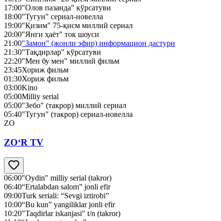
17:00
"Олов пазанда" кўрсатуви
18:00
"Тугун" сериал-новелла
19:00
"Қизим" 75-қисм миллий сериал
20:00
"Янги ҳаёт" ток шоуси
21:00
"Замон" (жонли эфир) информацион дастури
21:30
"Тақдирлар" кўрсатуви
22:20
"Мен бу мен" миллий фильм
23:45
Хориж фильм
01:30
Хориж фильм
03:00
Kino
05:00
Milliy serial
05:00
"Зебо" (такрор) миллий сериал
05:40
"Тугун" (такрор) сериал-новелла
ZO
ZO‘R TV
06:00
"Oydin" milliy serial (takror)
06:40
“Ertalabdan salom” jonli efir
09:00
Turk seriali: “Sevgi iztirobi”
10:00
“Bu kun” yangiliklar jonli efir
10:20
"Taqdirlar iskanjasi" t/n (takror)