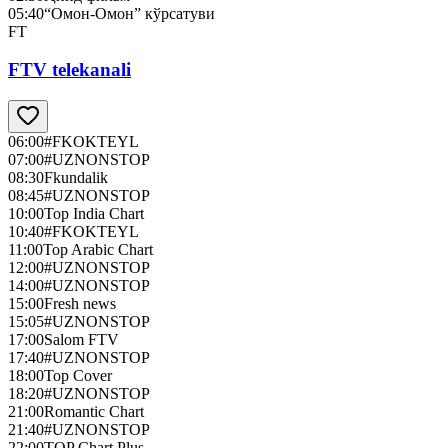
05:40
“Омон-Омон” кўрсатуви
FT
FTV telekanali
06:00
#FKOKTEYL
07:00
#UZNONSTOP
08:30
Fkundalik
08:45
#UZNONSTOP
10:00
Top India Chart
10:40
#FKOKTEYL
11:00
Top Arabic Chart
12:00
#UZNONSTOP
14:00
#UZNONSTOP
15:00
Fresh news
15:05
#UZNONSTOP
17:00
Salom FTV
17:40
#UZNONSTOP
18:00
Top Cover
18:20
#UZNONSTOP
21:00
Romantic Chart
21:40
#UZNONSTOP
22:00
TOP Chart Plus