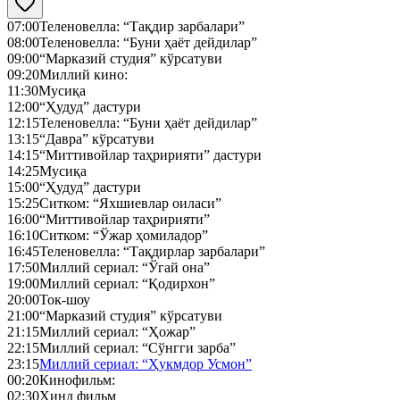
07:00
Теленовелла: “Тақдир зарбалари”
08:00
Теленовелла: “Буни ҳаёт дейдилар”
09:00
“Марказий студия” кўрсатуви
09:20
Миллий кино:
11:30
Мусиқа
12:00
“Ҳудуд” дастури
12:15
Теленовелла: “Буни ҳаёт дейдилар”
13:15
“Давра” кўрсатуви
14:15
“Миттивойлар таҳририяти” дастури
14:25
Мусиқа
15:00
“Ҳудуд” дастури
15:25
Ситком: “Яхшиевлар оиласи”
16:00
“Миттивойлар таҳририяти”
16:10
Ситком: “Ўжар ҳомиладор”
16:45
Теленовелла: “Тақдирлар зарбалари”
17:50
Миллий сериал: “Ўгай она”
19:00
Миллий сериал: “Қодирхон”
20:00
Ток-шоу
21:00
“Марказий студия” кўрсатуви
21:15
Миллий сериал: “Ҳожар”
22:15
Миллий сериал: “Сўнгги зарба”
23:15
Миллий сериал: “Ҳукмдор Усмон”
00:20
Кинофильм:
02:30
Ҳинд фильм