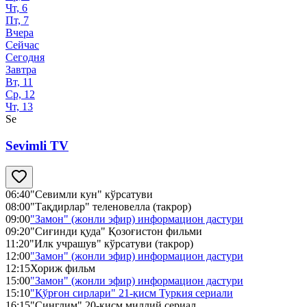
Чт, 6
Пт, 7
Вчера
Сейчас
Сегодня
Завтра
Вт, 11
Ср, 12
Чт, 13
Se
Sevimli TV
06:40
"Севимли кун" кўрсатуви
08:00
"Тақдирлар" теленовелла (такрор)
09:00
"Замон" (жонли эфир) информацион дастури
09:20
"Сиғинди қуда" Қозоғистон фильми
11:20
"Илк учрашув" кўрсатуви (такрор)
12:00
"Замон" (жонли эфир) информацион дастури
12:15
Хориж фильм
15:00
"Замон" (жонли эфир) информацион дастури
15:10
"Қўрғон сирлари" 21-қисм Туркия сериали
16:15
"Синглим" 20-қисм миллий сериал