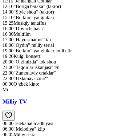
11:10
“Jamlangan taomlar”
12:10
“Boriga baraka” (takror)
14:00
“Style shou” (takror)
15:10
“Bu kun” yangiliklar
15:25
Musiqiy tanaffus
16:00
“Dovuchchalar”
16:30
Multfilm
17:00
“Hayot-mamot” t/n
18:00
"Oydin" milliy serial
19:00
“Bu kun” yangiliklar jonli efir
19:20
Kulgi konsert!
20:00
“O‘zimizda” tok shou
21:00
“Taqdirlar iskanjasi” t/n
22:00
“Zamonaviy ertaklar”
22:30
“Uxlamaysizmi?”
00:00
O‘zbek kino:
Mi
Milliy TV
06:00
Telekanal madhiyasi
06:00
"Melodiya" klip
06:05
Milliy serial