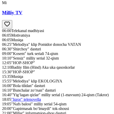
Mi
Milliy TV
06:00
Telekanal madhiyasi
06:05
Motivatsiya
06:05
Musiqa
06:25
"Melodiya" klip Pomidor donocha VATAN
06:30
"Shirchoy" dasturi
09:00
"Kosem" turk seriali 74-qism
10:10
"Sensiz" milliy serial 32-qism
12:05
"HOP-SHOP"
12:10
Badiiy film (Hind) Aka uka qasoskorlar
15:30
"HOP-SHOP"
15:35
Musiqa
15:55
"Melodiya" klip EKOLOGIYA
16:00
"Bola tilidan" dasturi
16:10
"Bunchalar zo‘rsan" dasturi
16:40
"Yig‘lagan qizlar" milliy serial (1-mavsum) 24-qism (Takror)
18:05
"Iqror" telenovella
19:05
"Nafs balosi" milliy serial 54-qism
20:00
"Gapirmasak bo‘lmaydi" tok-shousi
21:00
"Millar" informatsion-shou dasturi