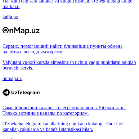
Har kuni eng sara latifalar va kulguli rasmlar. O'zbek tilidagi kulgu
markazi!
latifa.uz
Сервис, помогающий найти ближайшие пункты обмена
валюты с выгодным курсом.
Valyutani yuqori kursda almashtirish uchun yaqin punktlarni aniqlab
beruvchi servis.
onmap.uz
Самый большой каталог телеграм каналов в Узбекистане.
Только активные каналы по категориям.
O'zbekcha telegram kanallarining eng katta katalogi. Faqt faol
kanallar, ruknlarda va batafsil statistikasi bilan.