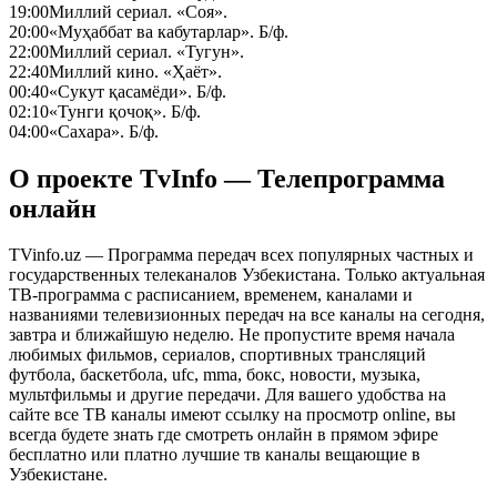
19:00
Миллий сериал. «Соя».
20:00
«Муҳаббат ва кабутарлар». Б/ф.
22:00
Миллий сериал. «Тугун».
22:40
Миллий кино. «Ҳаёт».
00:40
«Сукут қасамёди». Б/ф.
02:10
«Тунги қочоқ». Б/ф.
04:00
«Сахара». Б/ф.
О проекте TvInfo — Телепрограмма
онлайн
TVinfo.uz — Программа передач всех популярных частных и
государственных телеканалов Узбекистана. Только актуальная
ТВ-программа с расписанием, временем, каналами и
названиями телевизионных передач на все каналы на сегодня,
завтра и ближайшую неделю. Не пропустите время начала
любимых фильмов, сериалов, спортивных трансляций
футбола, баскетбола, ufc, mma, бокс, новости, музыка,
мультфильмы и другие передачи. Для вашего удобства на
сайте все ТВ каналы имеют ссылку на просмотр online, вы
всегда будете знать где смотреть онлайн в прямом эфире
бесплатно или платно лучшие тв каналы вещающие в
Узбекистане.