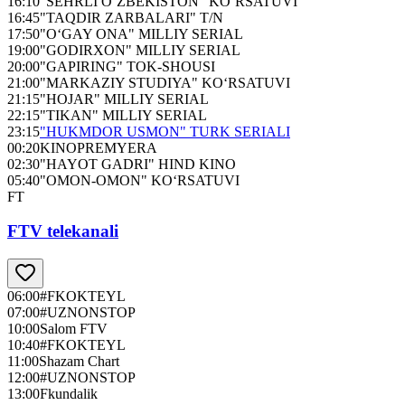
16:10
"SEHRLI O‘ZBEKISTON" KO‘RSATUVI
16:45
"TAQDIR ZARBALARI" T/N
17:50
"O‘GAY ONA" MILLIY SERIAL
19:00
"GODIRXON" MILLIY SERIAL
20:00
"GAPIRING" TOK-SHOUSI
21:00
"MARKAZIY STUDIYA" KO‘RSATUVI
21:15
"HOJAR" MILLIY SERIAL
22:15
"TIKAN" MILLIY SERIAL
23:15
"HUKMDOR USMON" TURK SERIALI
00:20
KINOPREMYERA
02:30
"HAYOT GADRI" HIND KINO
05:40
"OMON-OMON" KO‘RSATUVI
FT
FTV telekanali
06:00
#FKOKTEYL
07:00
#UZNONSTOP
10:00
Salom FTV
10:40
#FKOKTEYL
11:00
Shazam Chart
12:00
#UZNONSTOP
13:00
Fkundalik