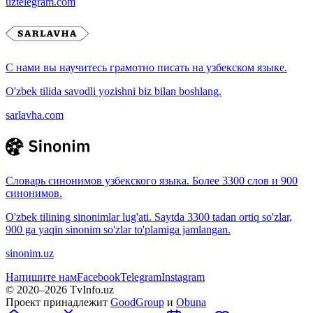
uztelegram.com
С нами вы научитесь грамотно писать на узбекском языке.
O'zbek tilida savodli yozishni biz bilan boshlang.
sarlavha.com
Словарь синонимов узбекского языка. Более 3300 слов и 900
синонимов.
O'zbek tilining sinonimlar lug'ati. Saytda 3300 tadan ortiq so'zlar,
900 ga yaqin sinonim so'zlar to'plamiga jamlangan.
sinonim.uz
Напишите нам
Facebook
Telegram
Instagram
© 2020–
2026
TvInfo.uz
Проект принадлежит
GoodGroup
и
Obuna