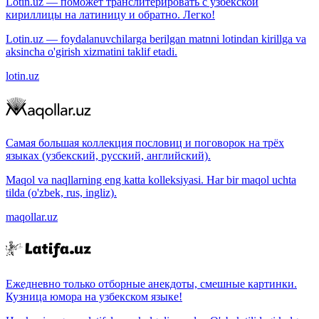
Lotin.uz — поможет транслитерировать с узбекской
кириллицы на латиницу и обратно. Легко!
Lotin.uz — foydalanuvchilarga berilgan matnni lotindan kirillga va
aksincha o'girish xizmatini taklif etadi.
lotin.uz
Самая большая коллекция пословиц и поговорок на трёх
языках (узбекский, русский, английский).
Maqol va naqllarning eng katta kolleksiyasi. Har bir maqol uchta
tilda (o'zbek, rus, ingliz).
maqollar.uz
Ежедневно только отборные анекдоты, смешные картинки.
Кузница юмора на узбекском языке!