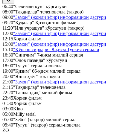
06:40
"Севимли кун" кўрсатуви
08:00
"Тақдирлар" теленовелла (такрор)
09:00
"Замон" (жонли эфир) информацион дастури
09:20
"Қудалар" Қозоҳистон фильми
11:20
"Илк учрашув" кўрсатуви (такрор)
12:00
"Замон" (жонли эфир) информацион дастури
12:15
Хоржи фильм
15:00
"Замон" (жонли эфир) информацион дастури
15:10
"Қўрғон сирлари" 8-қисм Туркия сериали
16:30
"Синглим" 7-қисм миллий сериал
17:00
"Олов пазанда" кўрсатуви
18:00
"Тугун" сериал-новелла
19:00
"Қизим" 66-қисм миллий сериал
20:00
"Янги ҳаёт" ток шоуси
21:00
"Замон" (жонли эфир) информацион дастури
21:15
"Тақдирлар" теленовелла
22:20
"Ташландиқ" миллий фильм
23:45
Хориж фильм
01:30
Хориж фильм
03:00
Kino
05:00
Milliy serial
05:00
"Зебо" (такрор) миллий сериал
05:40
"Тугун" (такрор) сериал-новелла
ZO