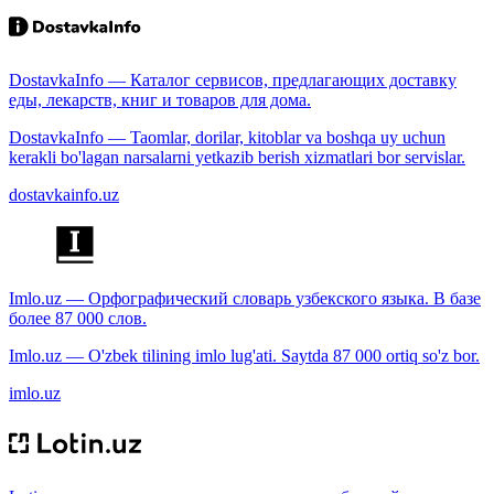
DostavkaInfo — Каталог сервисов, предлагающих доставку
еды, лекарств, книг и товаров для дома.
DostavkaInfo — Taomlar, dorilar, kitoblar va boshqa uy uchun
kerakli bo'lagan narsalarni yetkazib berish xizmatlari bor servislar.
dostavkainfo.uz
Imlo.uz — Орфографический словарь узбекского языка. В базе
более 87 000 слов.
Imlo.uz — O'zbek tilining imlo lug'ati. Saytda 87 000 ortiq so'z bor.
imlo.uz