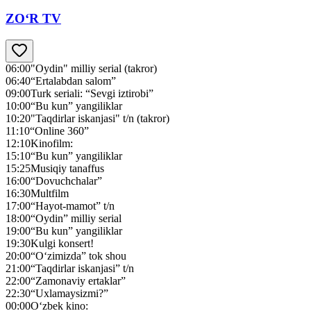
ZO‘R TV
06:00
"Oydin" milliy serial (takror)
06:40
“Ertalabdan salom”
09:00
Turk seriali: “Sevgi iztirobi”
10:00
“Bu kun” yangiliklar
10:20
"Taqdirlar iskanjasi" t/n (takror)
11:10
“Online 360”
12:10
Kinofilm:
15:10
“Bu kun” yangiliklar
15:25
Musiqiy tanaffus
16:00
“Dovuchchalar”
16:30
Multfilm
17:00
“Hayot-mamot” t/n
18:00
“Oydin” milliy serial
19:00
“Bu kun” yangiliklar
19:30
Kulgi konsert!
20:00
“O‘zimizda” tok shou
21:00
“Taqdirlar iskanjasi” t/n
22:00
“Zamonaviy ertaklar”
22:30
“Uxlamaysizmi?”
00:00
O‘zbek kino: