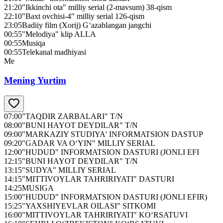
21:20
"Ikkinchi ota" milliy serial (2-mavsum) 38-qism
22:10
"Baxt ovchisi-4" milliy serial 126-qism
23:05
Badiiy film (Xorij) G‘azablangan jangchi
00:55
"Melodiya" klip ALLA
00:55
Musiqa
00:55
Telekanal madhiyasi
Me
Mening Yurtim
07:00
"TAQDIR ZARBALARI" T/N
08:00
"BUNI HAYOT DEYDILAR" T/N
09:00
"MARKAZIY STUDIYA' INFORMATSION DASTUP
09:20
"GADAR VA O‘YIN" MILLIY SERIAL
12:00
"HUDUD" INFORMATSION DASTURI (JONLI EFI
12:15
"BUNI HAYOT DEYDILAR" T/N
13:15
"SUDYA" MILLIY SERIAL
14:15
"MITTIVOYLAR TAHRIRIYATI" DASTURI
14:25
MUSIGA
15:00
"HUDUD" INFORMATSION DASTURI (JONLI EFIR)
15:25
"YAXSHIYEVLAR OILASI" SITKOMI
16:00
"MITTIVOYLAR TAHRIRIYATI" KO‘RSATUVI