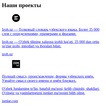
Наши проекты
Izoh.uz — Толковый словарь узбекского языка. Более 35 000
слов с определениями, примерами и фразами.
Izoh.uz — O'zbek tilining xalqona izohli lug'ati. 35 000 dan ortiq
so'zlar izohi, misollari va iboralari bilan.
izoh.uz
Полный смысл, происхождение, формы узбекских имён.
Узнайте смысл своего имени и имён близких.
O'zbek Ismlarning to'liq, batafsil ma'nosi, kelib chiqishi, shakllari.
O'zingiz va yaqinlaringizni ismlari ma'nosini bilib oling.
ismlar.com