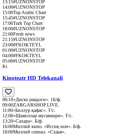
13:15
#UZNONSTOP
14:00
#UZNONSTOP
15:00
Top Arabic Chart
15:45
#UZNONSTOP
17:00
Turk Top Chart
18:00
#UZNONSTOP
21:00
Fresh news
21:15
#UZNONSTOP
23:00
#FKOKTEYL
01:00
#UZNONSTOP
04:00
#FKOKTEYL
05:00
#UZNONSTOP
Ki
Kinoteatr HD Telekanali
06:10
«Диско раққоси». 1Б/ф.
09:00
ZARGARSHOP LIVE.
11:00
«Биллур қафас». Т/с.
12:00
«Шамоллар мусаввири». Т/с.
13:20
«Сахара». Б/ф.
16:00
Миллий кино. «Иссиқ нон». Б/ф.
18:00
Миллий сериал. «Судья».