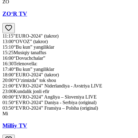
ZO
ZO‘R TV
11:15
"EURO-2024" (takror)
13:00
“OVOZ” (takror)
15:10
“Bu kun” yangiliklar
15:25
Musiqiy tanaffus
16:00
“Dovuchchalar”
16:30
Telenovella:
17:40
“Bu kun” yangiliklar
18:00
"EURO-2024" (takror)
20:00
“O‘zimizda” tok shou
21:00
“EVRO-2024” Niderlandiya - Avstriya LIVE
23:00
Kundalik jonli efir
00:00
“EVRO-2024” Angliya – Sloveniya LIVE
01:50
“EVRO-2024” Daniya - Serbiya (original)
03:50
“EVRO-2024” Fransiya – Polsha (original)
Mi
Milliy TV