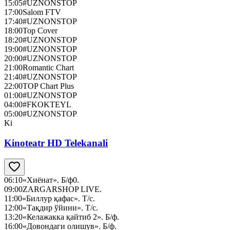
15:05
#UZNONSTOP
17:00
Salom FTV
17:40
#UZNONSTOP
18:00
Top Cover
18:20
#UZNONSTOP
19:00
#UZNONSTOP
20:00
#UZNONSTOP
21:00
Romantic Chart
21:40
#UZNONSTOP
22:00
TOP Chart Plus
01:00
#UZNONSTOP
04:00
#FKOKTEYL
05:00
#UZNONSTOP
Ki
Kinoteatr HD Telekanali
06:10
«Хиёнат». Б/ф0.
09:00
ZARGARSHOP LIVE.
11:00
«Биллур қафас». Т/с.
12:00
«Тақдир ўйини». Т/с.
13:20
«Келажакка қайтиб 2». Б/ф.
16:00
«Довондаги олишув». Б/ф.