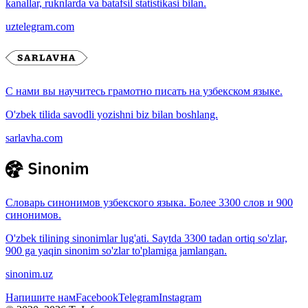
kanallar, ruknlarda va batafsil statistikasi bilan.
uztelegram.com
С нами вы научитесь грамотно писать на узбекском языке.
O'zbek tilida savodli yozishni biz bilan boshlang.
sarlavha.com
Словарь синонимов узбекского языка. Более 3300 слов и 900
синонимов.
O'zbek tilining sinonimlar lug'ati. Saytda 3300 tadan ortiq so'zlar,
900 ga yaqin sinonim so'zlar to'plamiga jamlangan.
sinonim.uz
Напишите нам
Facebook
Telegram
Instagram