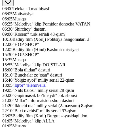
06:00
Telekanal madhiyasi
06:05
Motivatsiya
06:05
Musiqa
06:25
"Melodiya" klip Pomidor donocha VATAN
06:30
"Shirchoy" dasturi
09:00
"Kosem" turk seriali 48-qism
10:10
Badiiy film (Xorij) Politsiya hangomalari-3
12:00
"HOP-SHOP"
12:05
Badiiy film (Hind) Kashmir missiyasi
15:30
"HOP-SHOP"
15:35
Musiqa
15:55
"Melodiya" klip DO‘STLAR
16:00
"Bola tilidan" dasturi
16:10
"Bunchalar zo‘rsan" dasturi
16:40
"Yolgiz ayol" milliy serial 22-qism
18:05
"Iqror" telenovella
19:05
"Nafs balosi" milliy serial 28-qism
20:00
"Gapirmasak bo‘lmaydi" tok-shousi
21:00
"Millar" informatsion-shou dasturi
21:20
"Ikkichi ota" milliy serial (2-mavsum) 8-qism
22:10
"Baxt ovchisi" milliy serial 93-qism
23:05
Badiiy film (Xorij) Burgut soyasidagi ilon
01:05
"Melodiya" klip ALLA
01:05
Musiqa