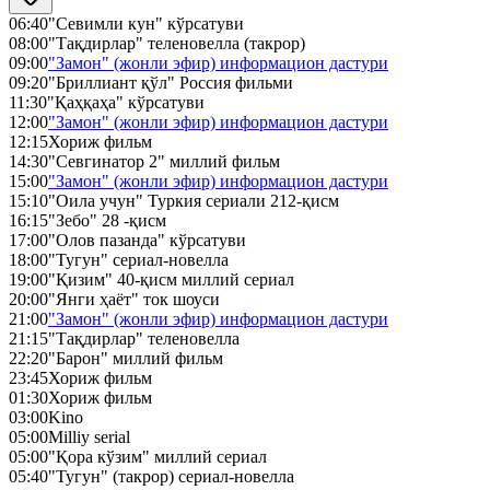
06:40
"Севимли кун" кўрсатуви
08:00
"Тақдирлар" теленовелла (такрор)
09:00
"Замон" (жонли эфир) информацион дастури
09:20
"Бриллиант қўл" Россия фильми
11:30
"Қаҳқаҳа" кўрсатуви
12:00
"Замон" (жонли эфир) информацион дастури
12:15
Хориж фильм
14:30
"Севгинатор 2" миллий фильм
15:00
"Замон" (жонли эфир) информацион дастури
15:10
"Оила учун" Туркия сериали 212-қисм
16:15
"Зебо" 28 -қисм
17:00
"Олов пазанда" кўрсатуви
18:00
"Тугун" сериал-новелла
19:00
"Қизим" 40-қисм миллий сериал
20:00
"Янги ҳаёт" ток шоуси
21:00
"Замон" (жонли эфир) информацион дастури
21:15
"Тақдирлар" теленовелла
22:20
"Барон" миллий фильм
23:45
Хориж фильм
01:30
Хориж фильм
03:00
Kino
05:00
Milliy serial
05:00
"Қора кўзим" миллий сериал
05:40
"Тугун" (такрор) сериал-новелла