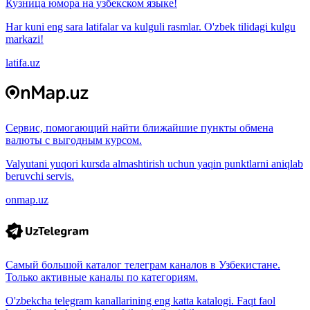
Кузница юмора на узбекском языке!
Har kuni eng sara latifalar va kulguli rasmlar. O'zbek tilidagi kulgu
markazi!
latifa.uz
Сервис, помогающий найти ближайшие пункты обмена
валюты с выгодным курсом.
Valyutani yuqori kursda almashtirish uchun yaqin punktlarni aniqlab
beruvchi servis.
onmap.uz
Самый большой каталог телеграм каналов в Узбекистане.
Только активные каналы по категориям.
O'zbekcha telegram kanallarining eng katta katalogi. Faqt faol