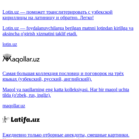
Lotin.uz — поможет транслитерировать с узбекской
кириллицы на латиницу и обратно. Легко!
Lotin.uz — foydalanuvchilarga berilgan matnni lotindan kirillga va
aksincha o'girish xizmatini taklif etadi.
lotin.uz
Самая большая коллекция пословиц и поговорок на трёх
языках (узбекский, русский, английский).
Maqol va naqllarning eng katta kolleksiyasi. Har bir maqol uchta
tilda (o'zbek, rus, ingliz).
maqollar.uz
Ежедневно только отборные анекдоты, смешные картинки.