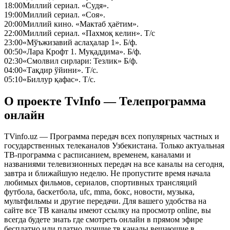
18:00
Миллий сериал. «Судя».
19:00
Миллий сериал. «Соя».
20:00
Миллий кино. «Мактаб ҳаётим».
22:00
Миллий сериал. «Пахмоқ келин». Т/с
23:00
«Мўъжизавий аслаҳалар 1». Б/ф.
00:50
«Лара Крофт 1. Муқаддима». Б/ф.
02:30
«Смолвил сирлари: Тезлик» Б/ф.
04:00
«Тақдир ўйини». Т/с.
05:10
«Биллур қафас». Т/с.
О проекте TvInfo — Телепрограмма
онлайн
TVinfo.uz — Программа передач всех популярных частных и
государственных телеканалов Узбекистана. Только актуальная
ТВ-программа с расписанием, временем, каналами и
названиями телевизионных передач на все каналы на сегодня,
завтра и ближайшую неделю. Не пропустите время начала
любимых фильмов, сериалов, спортивных трансляций
футбола, баскетбола, ufc, mma, бокс, новости, музыка,
мультфильмы и другие передачи. Для вашего удобства на
сайте все ТВ каналы имеют ссылку на просмотр online, вы
всегда будете знать где смотреть онлайн в прямом эфире
бесплатно или платно лучшие тв каналы вещающие в