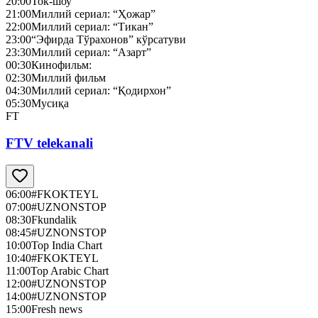
20:00
Ток-шоу
21:00
Миллий сериал: “Ҳожар”
22:00
Миллий сериал: “Тикан”
23:00
“Эфирда Тўрахонов” кўрсатуви
23:30
Миллий сериал: “Азарт”
00:30
Кинофильм:
02:30
Миллий фильм
04:30
Миллий сериал: “Қодирхон”
05:30
Мусиқа
FT
FTV telekanali
06:00
#FKOKTEYL
07:00
#UZNONSTOP
08:30
Fkundalik
08:45
#UZNONSTOP
10:00
Top India Chart
10:40
#FKOKTEYL
11:00
Top Arabic Chart
12:00
#UZNONSTOP
14:00
#UZNONSTOP
15:00
Fresh news