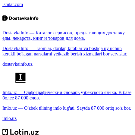
ismlar.com
DostavkaInfo — Каталог сервисов, предлагающих доставку
еды, лекарств, книг и товаров для дома.
DostavkaInfo — Taomlar, dorilar, kitoblar va boshqa uy uchun
kerakli bo'lagan narsalarni yetkazib berish xizmatlari bor servislar.
dostavkainfo.uz
Imlo.uz — Орфографический словарь узбекского языка. В базе
более 87 000 слов.
Imlo.uz — O'zbek tilining imlo lug'ati. Saytda 87 000 ortiq so'z bor.
imlo.uz