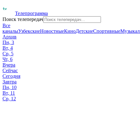
Телепрограмма
Поиск телепередач
Все
каналы
Узбекские
Новостные
Кино
Детские
Спортивные
Музыкал
Архив
Пн, 3
Вт, 4
Ср, 5
Чт, 6
Вчера
Сейчас
Сегодня
Завтра
Пн, 10
Вт, 11
Ср, 12