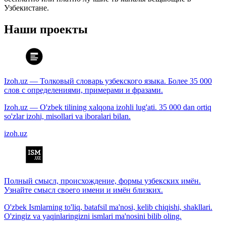
Узбекистане.
Наши проекты
Izoh.uz — Толковый словарь узбекского языка. Более 35 000
слов с определениями, примерами и фразами.
Izoh.uz — O'zbek tilining xalqona izohli lug'ati. 35 000 dan ortiq
so'zlar izohi, misollari va iboralari bilan.
izoh.uz
Полный смысл, происхождение, формы узбекских имён.
Узнайте смысл своего имени и имён близких.
O'zbek Ismlarning to'liq, batafsil ma'nosi, kelib chiqishi, shakllari.
O'zingiz va yaqinlaringizni ismlari ma'nosini bilib oling.