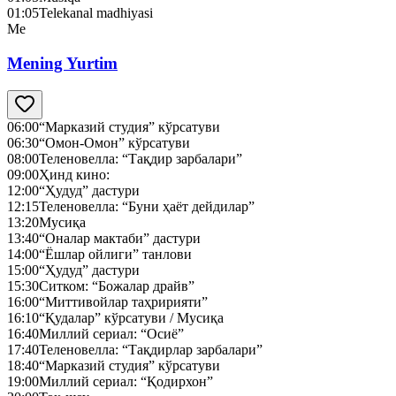
01:05
Telekanal madhiyasi
Me
Mening Yurtim
06:00
“Марказий студия” кўрсатуви
06:30
“Омон-Омон” кўрсатуви
08:00
Теленовелла: “Тақдир зарбалари”
09:00
Ҳинд кино:
12:00
“Ҳудуд” дастури
12:15
Теленовелла: “Буни ҳаёт дейдилар”
13:20
Мусиқа
13:40
“Оналар мактаби” дастури
14:00
“Ёшлар ойлиги” танлови
15:00
“Ҳудуд” дастури
15:30
Ситком: “Божалар драйв”
16:00
“Миттивойлар таҳририяти”
16:10
“Қудалар” кўрсатуви / Мусиқа
16:40
Миллий сериал: “Осиё”
17:40
Теленовелла: “Тақдирлар зарбалари”
18:40
“Марказий студия” кўрсатуви
19:00
Миллий сериал: “Қодирхон”