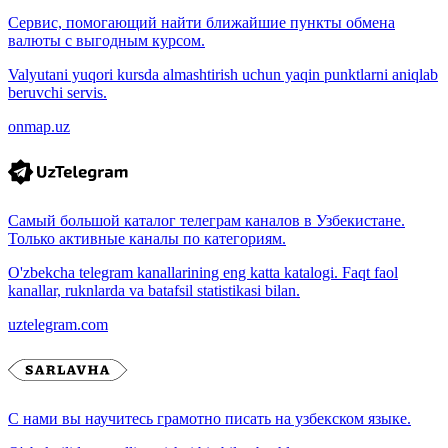
Сервис, помогающий найти ближайшие пункты обмена
валюты с выгодным курсом.
Valyutani yuqori kursda almashtirish uchun yaqin punktlarni aniqlab
beruvchi servis.
onmap.uz
Самый большой каталог телеграм каналов в Узбекистане.
Только активные каналы по категориям.
O'zbekcha telegram kanallarining eng katta katalogi. Faqt faol
kanallar, ruknlarda va batafsil statistikasi bilan.
uztelegram.com
С нами вы научитесь грамотно писать на узбекском языке.