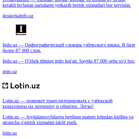
kerakli bo'lagan narsalarni yetkazib berish xizmatlari bor servislar.
dostavkainfo.uz
Imlo.uz — Орфографический словарь узбекского языка. В базе
более 87 000 слов.
Imlo.uz — O'zbek tilining imlo lug'ati. Saytda 87 000 ortiq so'z bor.
imlo.uz
Lotin.uz — поможет транслитерировать с узбекской
кириллицы на латиницу и обратно. Легко!
Lotin.uz — foydalanuvchilarga berilgan matnni lotindan kirillga va
aksincha o'girish xizmatini taklif etadi.
lotin.uz