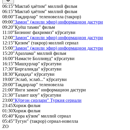
06:15
"Мактаб ҳаётим" миллий фильм
06:15
"Мактаб ҳаётим" миллий фильм
08:00
"Тақдирлар" теленовелла (такрор)
09:00
"Замон" (жонли эфир) информацион дастури
09:20
"Қуёш таъми" фильм
11:10
"Бизнинг фахримиз" кўрсатуви
12:00
"Замон" (жонли эфир) информацион дастури
12:15
"Қизим" (такрор) миллий сериал
15:00
"Замон" (жонли эфир) информацион дастури
15:20
"Аразлама" миллий фильм
16:00
"Намасте Болливуд" кўрсатуви
16:15
"Машҳурлар" кўрсатуви
17:30
"Биргаликда" кўрсатуви
18:30
"Қаҳқаҳа" кўрсатуви
19:00
"Эслаб, эслаб..." кўрсатуви
20:00
"Тақдирлар" теленовелла
21:00
"Янги замон" информацион дастури
21:30
"Талант шоу" кўрсатуви
23:00
"Қўрғон сирлари" Туркия сериали
23:45
Хориж фильм
01:30
Хориж фильм
05:40
"Қора кўзим" миллий сериал
05:45
"Тугун" (такрор) сериал-новелла
ZO