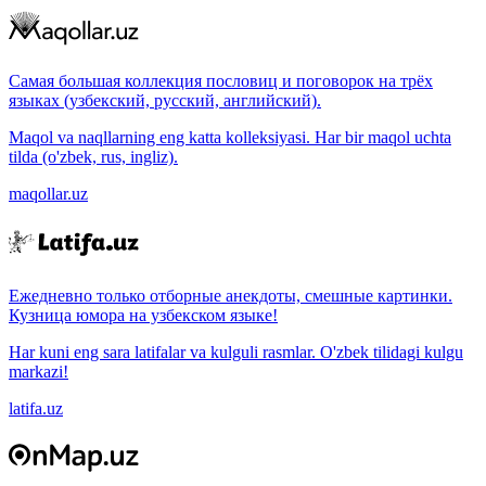
Самая большая коллекция пословиц и поговорок на трёх
языках (узбекский, русский, английский).
Maqol va naqllarning eng katta kolleksiyasi. Har bir maqol uchta
tilda (o'zbek, rus, ingliz).
maqollar.uz
Ежедневно только отборные анекдоты, смешные картинки.
Кузница юмора на узбекском языке!
Har kuni eng sara latifalar va kulguli rasmlar. O'zbek tilidagi kulgu
markazi!
latifa.uz