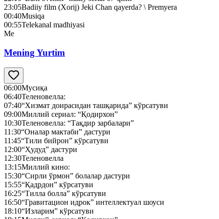
23:05
Badiiy film (Xorij) Jeki Chan qayerda? \ Premyera
00:40
Musiqa
00:55
Telekanal madhiyasi
Me
Mening Yurtim
06:00
Мусиқа
06:40
Теленовелла:
07:40
“Хизмат доирасидан ташқарида” кўрсатуви
09:00
Миллий сериал: “Қодирхон”
10:30
Теленовелла: “Тақдир зарбалари”
11:30
“Оналар мактаби” дастури
11:45
“Тили бийрон” кўрсатуви
12:00
“Ҳудуд” дастури
12:30
Теленовелла
13:15
Миллий кино:
15:30
“Сирли ўрмон” болалар дастури
15:55
“Қадрдон” кўрсатуви
16:25
“Тилла болла” кўрсатуви
16:50
“Гравитацион идрок” интеллектуал шоуси
18:10
“Изларим” кўрсатуви