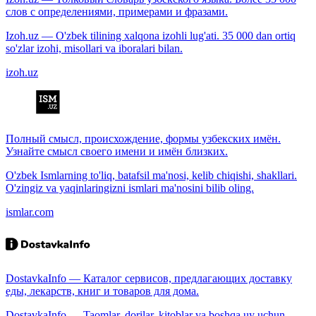
слов с определениями, примерами и фразами.
Izoh.uz — O'zbek tilining xalqona izohli lug'ati. 35 000 dan ortiq
so'zlar izohi, misollari va iboralari bilan.
izoh.uz
Полный смысл, происхождение, формы узбекских имён.
Узнайте смысл своего имени и имён близких.
O'zbek Ismlarning to'liq, batafsil ma'nosi, kelib chiqishi, shakllari.
O'zingiz va yaqinlaringizni ismlari ma'nosini bilib oling.
ismlar.com
DostavkaInfo — Каталог сервисов, предлагающих доставку
еды, лекарств, книг и товаров для дома.
DostavkaInfo — Taomlar, dorilar, kitoblar va boshqa uy uchun