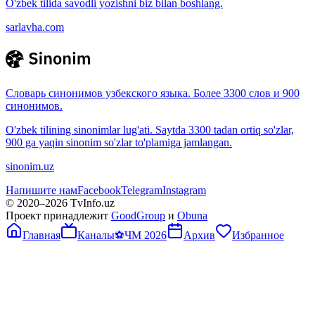
O'zbek tilida savodli yozishni biz bilan boshlang.
sarlavha.com
Словарь синонимов узбекского языка. Более 3300 слов и 900
синонимов.
O'zbek tilining sinonimlar lug'ati. Saytda 3300 tadan ortiq so'zlar,
900 ga yaqin sinonim so'zlar to'plamiga jamlangan.
sinonim.uz
Напишите нам
Facebook
Telegram
Instagram
© 2020–
2026
TvInfo.uz
Проект принадлежит
GoodGroup
и
Obuna
Главная
Каналы
⚽
ЧМ 2026
Архив
Избранное