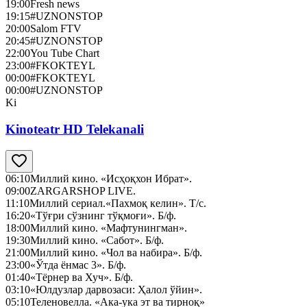
19:00
Fresh news
19:15
#UZNONSTOP
20:00
Salom FTV
20:45
#UZNONSTOP
22:00
You Tube Chart
23:00
#FKOKTEYL
00:00
#FKOKTEYL
00:00
#UZNONSTOP
Ki
Kinoteatr HD Telekanali
06:10
Миллий кино. «Исҳоқхон Ибрат».
09:00
ZARGARSHOP LIVE.
11:10
Миллий сериал.«Пахмоқ келин». Т/с.
16:20
«Тўғри сўзнинг тўқмоғи». Б/ф.
18:00
Миллий кино. «Мафтунингман».
19:30
Миллий кино. «Сабот». Б/ф.
21:00
Миллий кино. «Чол ва набира». Б/ф.
23:00
«Ўтда ёнмас 3». Б/ф.
01:40
«Тёрнер ва Хуч». Б/ф.
03:10
«Юлдузлар дарвозаси: Ҳалол ўйин».
05:10
Теленовелла. «Ака-ука эт ва тирноқ»