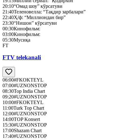
19:15
Миллий сериал: “Қодирхон”
20:10
“Омад шоу” кўрсатуви
21:40
Теленовелла: “Тақдир зарбалари”
22:40
Ҳ/ф: “Миллиондан бир”
23:30
“Нишон” кўрсатуви
00:30
Кинофильм:
03:00
Кинофильм:
05:30
Мусиқа
FT
FTV telekanali
06:00
#FKOKTEYL
07:00
#UZNONSTOP
08:30
Top India Chart
09:20
#UZNONSTOP
10:00
#FKOKTEYL
11:00
Turk Top Chart
12:00
#UZNONSTOP
14:00
TOP Konsert
15:30
#UZNONSTOP
17:00
Shazam Chart
17:40
#UZNONSTOP