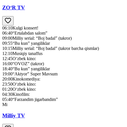
ZO‘R TV
06:10
Kulgi konsert!
06:40
“Ertalabdan salom”
09:00
Milliy serial: “Boj badal” (takror)
09:55
“Bu kun” yangiliklar
10:15
Milliy serial: “Boj badal” (takror barcha qismlar)
12:10
Musiqiy tanaffus
12:45
O‘zbek kino:
16:00
“OVOZ” (takror)
18:40
“Bu kun” yangiliklar
19:00
“Aktyor” Super Mavsum
20:00
Kinokomediya:
23:50
O‘zbek kino:
01:20
O‘zbek kino:
04:30
Kinofilm:
05:40
“Farzandim jigarbandim”
Mi
Milliy TV