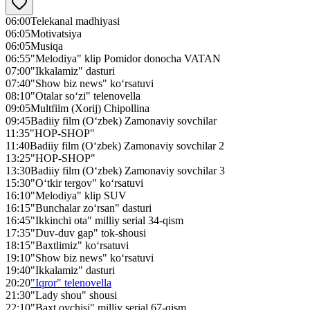
06:00
Telekanal madhiyasi
06:05
Motivatsiya
06:05
Musiqa
06:55
"Melodiya" klip Pomidor donocha VATAN
07:00
"Ikkalamiz" dasturi
07:40
"Show biz news" ko‘rsatuvi
08:10
"Otalar so‘zi" telenovella
09:05
Multfilm (Xorij) Chipollina
09:45
Badiiy film (O‘zbek) Zamonaviy sovchilar
11:35
"HOP-SHOP"
11:40
Badiiy film (O‘zbek) Zamonaviy sovchilar 2
13:25
"HOP-SHOP"
13:30
Badiiy film (O‘zbek) Zamonaviy sovchilar 3
15:30
"O‘tkir tergov" ko‘rsatuvi
16:10
"Melodiya" klip SUV
16:15
"Bunchalar zo‘rsan" dasturi
16:45
"Ikkinchi ota" milliy serial 34-qism
17:35
"Duv-duv gap" tok-shousi
18:15
"Baxtlimiz" ko‘rsatuvi
19:10
"Show biz news" ko‘rsatuvi
19:40
"Ikkalamiz" dasturi
20:20
"Iqror" telenovella
21:30
"Lady shou" shousi
22:10
"Baxt ovchisi" milliy serial 67-qism