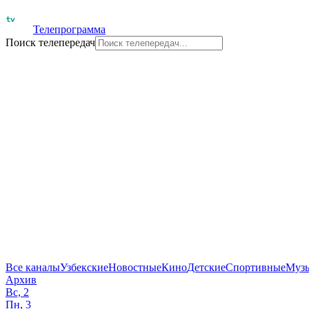
Телепрограмма
Поиск телепередач
Все каналы
Узбекские
Новостные
Кино
Детские
Спортивные
Муз
Архив
Вс, 2
Пн, 3