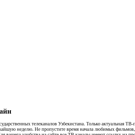
лайн
сударственных телеканалов Узбекистана. Только актуальная ТВ-
ижайшую неделю. Не пропустите время начала любимых фильмов, 
я вашего удобства на сайте все ТВ каналы имеют ссылку на просм