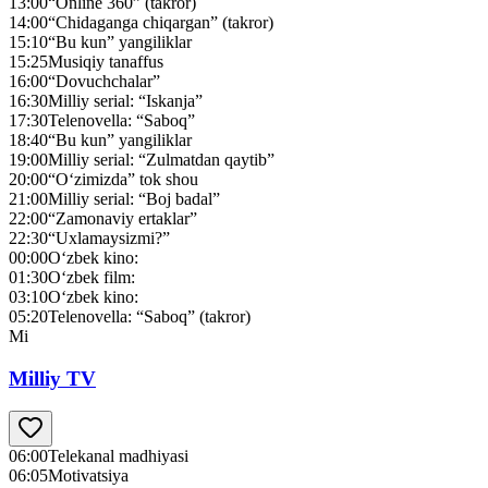
13:00
“Online 360” (takror)
14:00
“Chidaganga chiqargan” (takror)
15:10
“Bu kun” yangiliklar
15:25
Musiqiy tanaffus
16:00
“Dovuchchalar”
16:30
Milliy serial: “Iskanja”
17:30
Telenovella: “Saboq”
18:40
“Bu kun” yangiliklar
19:00
Milliy serial: “Zulmatdan qaytib”
20:00
“O‘zimizda” tok shou
21:00
Milliy serial: “Boj badal”
22:00
“Zamonaviy ertaklar”
22:30
“Uxlamaysizmi?”
00:00
O‘zbek kino:
01:30
O‘zbek film:
03:10
O‘zbek kino:
05:20
Telenovella: “Saboq” (takror)
Mi
Milliy TV
06:00
Telekanal madhiyasi
06:05
Motivatsiya