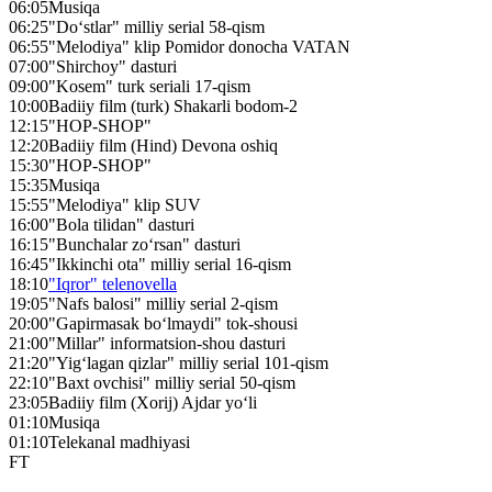
06:05
Musiqa
06:25
"Do‘stlar" milliy serial 58-qism
06:55
"Melodiya" klip Pomidor donocha VATAN
07:00
"Shirchoy" dasturi
09:00
"Kosem" turk seriali 17-qism
10:00
Badiiy film (turk) Shakarli bodom-2
12:15
"HOP-SHOP"
12:20
Badiiy film (Hind) Devona oshiq
15:30
"HOP-SHOP"
15:35
Musiqa
15:55
"Melodiya" klip SUV
16:00
"Bola tilidan" dasturi
16:15
"Bunchalar zo‘rsan" dasturi
16:45
"Ikkinchi ota" milliy serial 16-qism
18:10
"Iqror" telenovella
19:05
"Nafs balosi" milliy serial 2-qism
20:00
"Gapirmasak bo‘lmaydi" tok-shousi
21:00
"Millar" informatsion-shou dasturi
21:20
"Yig‘lagan qizlar" milliy serial 101-qism
22:10
"Baxt ovchisi" milliy serial 50-qism
23:05
Badiiy film (Xorij) Ajdar yo‘li
01:10
Musiqa
01:10
Telekanal madhiyasi
FT