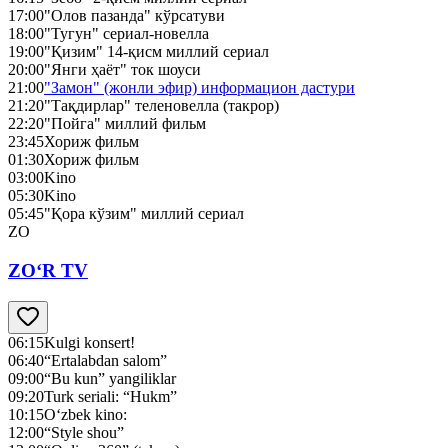
17:00
"Олов пазанда" кўрсатуви
18:00
"Тугун" сериал-новелла
19:00
"Қизим" 14-қисм миллий сериал
20:00
"Янги ҳаёт" ток шоуси
21:00
"Замон" (жонли эфир) информацион дастури
21:20
"Тақдирлар" теленовелла (такрор)
22:20
"Пойга" миллий фильм
23:45
Хориж фильм
01:30
Хориж фильм
03:00
Kino
05:30
Kino
05:45
"Қора кўзим" миллий сериал
ZO
ZO‘R TV
06:15
Kulgi konsert!
06:40
“Ertalabdan salom”
09:00
“Bu kun” yangiliklar
09:20
Turk seriali: “Hukm”
10:15
O‘zbek kino:
12:00
“Style shou”