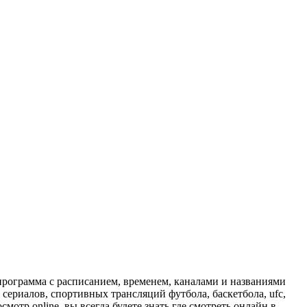
программа с расписанием, временем, каналами и названиями
сериалов, спортивных трансляций футбола, баскетбола, ufc,
отр online, вы всегда будете знать где смотреть онлайн в