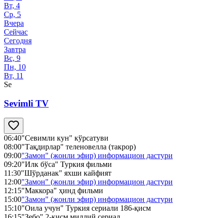
Вт, 4
Ср, 5
Вчера
Сейчас
Сегодня
Завтра
Вс, 9
Пн, 10
Вт, 11
Se
Sevimli TV
06:40
"Севимли кун" кўрсатуви
08:00
"Тақдирлар" теленовелла (такрор)
09:00
"Замон" (жонли эфир) информацион дастури
09:20
"Илк бўса" Туркия фильми
11:30
"Шўрданак" яхши кайфият
12:00
"Замон" (жонли эфир) информацион дастури
12:15
"Маккора" ҳинд фильми
15:00
"Замон" (жонли эфир) информацион дастури
15:10
"Оила учун" Туркия сериали 186-қисм
16:15
"Зебо" 2-қисм миллий сериал