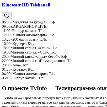
Kinoteatr HD Telekanali
06:00
«Муҳаббат ва қўрқув». Б/ф.
09:00
ZARGARSHOP LIVE.
11:00
«Биллур қафас». Т/с.
12:00
«Жиноят аломатлари». Т/с.
13:20
«200 ёшли одам». Б/ф.
16:00
«Курьер». Б/ф.
18:00
Миллий сериал. «Осиё». Т/с.
19:00
Миллий сериал. «Соя». Т/с.
20:00
Миллий кино. «Дадам бетоб». Б/ф
22:00
Миллий сериал. «Пахмоқ келин». Т/с
23:00
«Ака». Б/ф.
01:20
«Куртак». Б/ф.
04:00
«Жиноят аломатлари». Т/с.
05:10
«Биллур қафас». Т/с.
О проекте TvInfo — Телепрограмма он
TVinfo.uz — Программа передач всех популярных частных и го
телевизионных передач на все каналы на сегодня, завтра и бл
mma, бокс, новости, музыка, мультфильмы и другие передачи. Дл