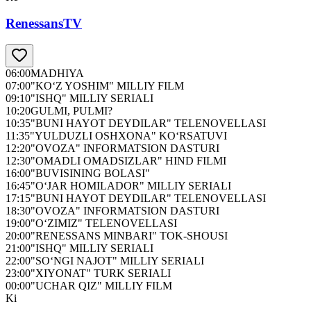
RenessansTV
06:00
MADHIYA
07:00
"KO‘Z YOSHIM" MILLIY FILM
09:10
"ISHQ" MILLIY SERIALI
10:20
GULMI, PULMI?
10:35
"BUNI HAYOT DEYDILAR" TELENOVELLASI
11:35
"YULDUZLI OSHXONA" KO‘RSATUVI
12:20
"OVOZA" INFORMATSION DASTURI
12:30
"OMADLI OMADSIZLAR" HIND FILMI
16:00
"BUVISINING BOLASI"
16:45
"O‘JAR HOMILADOR" MILLIY SERIALI
17:15
"BUNI HAYOT DEYDILAR" TELENOVELLASI
18:30
"OVOZA" INFORMATSION DASTURI
19:00
"O‘ZIMIZ" TELENOVELLASI
20:00
"RENESSANS MINBARI" TOK-SHOUSI
21:00
"ISHQ" MILLIY SERIALI
22:00
"SO‘NGI NAJOT" MILLIY SERIALI
23:00
"XIYONAT" TURK SERIALI
00:00
"UCHAR QIZ" MILLIY FILM
Ki