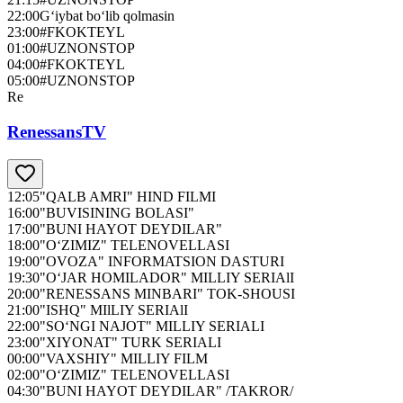
22:00
G‘iybat bo‘lib qolmasin
23:00
#FKOKTEYL
01:00
#UZNONSTOP
04:00
#FKOKTEYL
05:00
#UZNONSTOP
Re
RenessansTV
12:05
"QALB AMRI" HIND FILMI
16:00
"BUVISINING BOLASI"
17:00
"BUNI HAYOT DEYDILAR"
18:00
"O‘ZIMIZ" TELENOVELLASI
19:00
"OVOZA" INFORMATSION DASTURI
19:30
"O‘JAR HOMILADOR" MILLIY SERIAlI
20:00
"RENESSANS MINBARI" TOK-SHOUSI
21:00
"ISHQ" MIlLIY SERIAlI
22:00
"SO‘NGI NAJOT" MILLIY SERIALI
23:00
"XIYONAT" TURK SERIALI
00:00
"VAXSHIY" MILLIY FILM
02:00
"O‘ZIMIZ" TELENOVELLASI
04:30
"BUNI HAYOT DEYDILAR" /TAKROR/