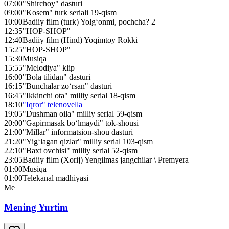
07:00
"Shirchoy" dasturi
09:00
"Kosem" turk seriali 19-qism
10:00
Badiiy film (turk) Yolg‘onmi, pochcha? 2
12:35
"HOP-SHOP"
12:40
Badiiy film (Hind) Yoqimtoy Rokki
15:25
"HOP-SHOP"
15:30
Musiqa
15:55
"Melodiya" klip
16:00
"Bola tilidan" dasturi
16:15
"Bunchalar zo‘rsan" dasturi
16:45
"Ikkinchi ota" milliy serial 18-qism
18:10
"Iqror" telenovella
19:05
"Dushman oila" milliy serial 59-qism
20:00
"Gapirmasak bo‘lmaydi" tok-shousi
21:00
"Millar" informatsion-shou dasturi
21:20
"Yig‘lagan qizlar" milliy serial 103-qism
22:10
"Baxt ovchisi" milliy serial 52-qism
23:05
Badiiy film (Xorij) Yengilmas jangchilar \ Premyera
01:00
Musiqa
01:00
Telekanal madhiyasi
Me
Mening Yurtim