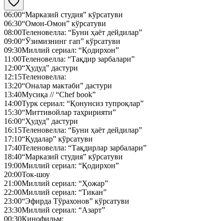
06:00
“Марказий студия” кўрсатуви
06:30
“Омон-Омон” кўрсатуви
08:00
Теленовелла: “Буни ҳаёт дейдилар”
09:00
“Ўзимизнинг гап” кўрсатуви
09:30
Миллий сериал: “Қодирхон”
11:00
Теленовелла: “Тақдир зарбалари”
12:00
“Ҳудуд” дастури
12:15
Теленовелла:
13:20
“Оналар мактаби” дастури
13:40
Мусиқа // “Chef book”
14:00
Турк сериал: “Қонунсиз тупроқлар”
15:30
“Миттивойлар таҳририяти”
16:00
“Ҳудуд” дастури
16:15
Теленовелла: “Буни ҳаёт дейдилар”
17:10
“Қудалар” кўрсатуви
17:40
Теленовелла: “Тақдирлар зарбалари”
18:40
“Марказий студия” кўрсатуви
19:00
Миллий сериал: “Қодирхон”
20:00
Ток-шоу
21:00
Миллий сериал: “Ҳожар”
22:00
Миллий сериал: “Тикан”
23:00
“Эфирда Тўрахонов” кўрсатуви
23:30
Миллий сериал: “Азарт”
00:30
Кинофильм: