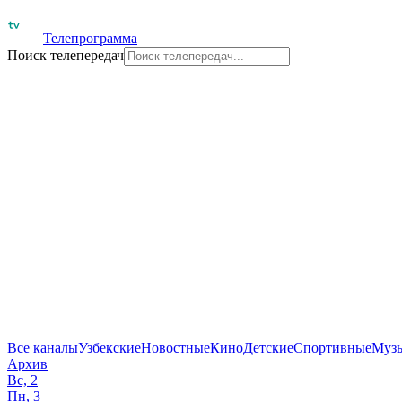
Телепрограмма
Поиск телепередач
Все каналы
Узбекские
Новостные
Кино
Детские
Спортивные
Муз
Архив
Вс, 2
Пн, 3