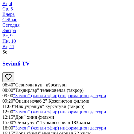
Вт, 4
Ср, 5
Вчера
Сейчас
Сегодня
Завтра
Вс, 9
Пн, 10
Вт, 11
Se
Sevimli TV
06:40
"Севимли кун" кўрсатуви
08:00
"Тақдирлар" теленовелла (такрор)
09:00
"Замон" (жонли эфир) информацион дастури
09:20
"Онани излаб 2" Қозоғистон фильми
11:00
"Илк учрашув" кўрсатуви (такрор)
12:00
"Замон" (жонли эфир) информацион дастури
12:15
"Дон" ҳинд фильми
15:00
"Оила учун" Туркия сериал 183-қисм
16:00
"Замон" (жонли эфир) информацион дастури
16:15
"Қора кўзим" миллий сериал 22-қисм