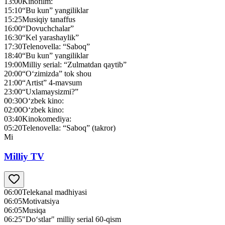
13:00
Kinofilm:
15:10
“Bu kun” yangiliklar
15:25
Musiqiy tanaffus
16:00
“Dovuchchalar”
16:30
“Kel yarashaylik”
17:30
Telenovella: “Saboq”
18:40
“Bu kun” yangiliklar
19:00
Milliy serial: “Zulmatdan qaytib”
20:00
“O‘zimizda” tok shou
21:00
“Artist” 4-mavsum
23:00
“Uxlamaysizmi?”
00:30
O‘zbek kino:
02:00
O‘zbek kino:
03:40
Kinokomediya:
05:20
Telenovella: “Saboq” (takror)
Mi
Milliy TV
06:00
Telekanal madhiyasi
06:05
Motivatsiya
06:05
Musiqa
06:25
"Do‘stlar" milliy serial 60-qism