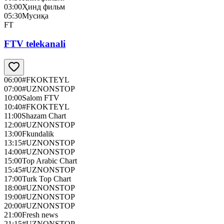
03:00
Ҳинд фильм
05:30
Мусиқа
FT
FTV telekanali
06:00
#FKOKTEYL
07:00
#UZNONSTOP
10:00
Salom FTV
10:40
#FKOKTEYL
11:00
Shazam Chart
12:00
#UZNONSTOP
13:00
Fkundalik
13:15
#UZNONSTOP
14:00
#UZNONSTOP
15:00
Top Arabic Chart
15:45
#UZNONSTOP
17:00
Turk Top Chart
18:00
#UZNONSTOP
19:00
#UZNONSTOP
20:00
#UZNONSTOP
21:00
Fresh news
21:15
#UZNONSTOP