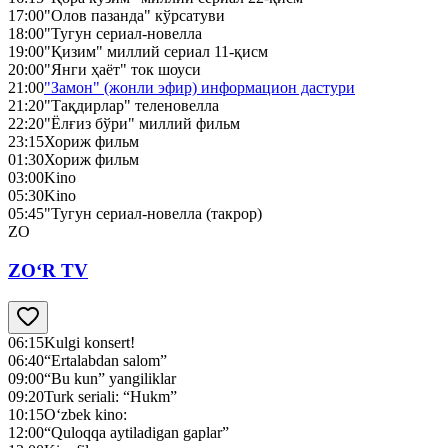
17:00
"Олов пазанда" кўрсатуви
18:00
"Тугун сериал-новелла
19:00
"Қизим" миллий сериал 11-қисм
20:00
"Янги ҳаёт" ток шоуси
21:00
"Замон" (жонли эфир) информацион дастури
21:20
"Тақдирлар" теленовелла
22:20
"Ёлғиз бўри" миллий фильм
23:15
Хориж фильм
01:30
Хориж фильм
03:00
Kino
05:30
Kino
05:45
"Тугун сериал-новелла (такрор)
ZO
ZO‘R TV
06:15
Kulgi konsert!
06:40
“Ertalabdan salom”
09:00
“Bu kun” yangiliklar
09:20
Turk seriali: “Hukm”
10:15
O‘zbek kino:
12:00
“Quloqqa aytiladigan gaplar”