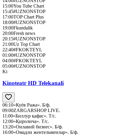
14:00
#UZNONSTOP
15:00
You Tube Chart
15:45
#UZNONSTOP
17:00
TOP Chart Plus
18:00
#UZNONSTOP
19:00
Fkundalik
20:00
Fresh news
20:15
#UZNONSTOP
21:00
Uz Top Chart
22:40
#FKOKTEYL
01:00
#UZNONSTOP
04:00
#FKOKTEYL
05:00
#UZNONSTOP
Ki
Kinoteatr HD Telekanali
06:10
«Куёв Ража». Б/ф.
09:00
ZARGARSHOP LIVE.
11:00
«Биллур қафас». Т/с.
12:00
«Қиролича». Т/с.
13:20
«Оилавий бизнес». Б/ф.
16:00
«Омадли жентельменлар». Б/ф.