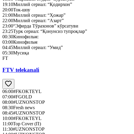
19:10
Миллий сериал: “Қодирхон”
20:00
Ток-шоу
21:00
Миллий сериал: “Ҳожар”
22:00
Миллий сериал: “Азарт”
23:00
“Эфирда Тўрахонов” кўрсатуви
23:25
Турк сериал: “Қонунсиз тупроқлар”
00:30
Кинофильм:
03:00
Кинофильм
04:45
Миллий сериал: “Умид”
05:30
Мусиқа
FT
FTV telekanali
06:00
#FKOKTEYL
07:00
#FGOLD
08:00
#UZNONSTOP
08:30
Fresh news
08:45
#UZNONSTOP
10:00
#FKOKTEYL
11:00
Top Cover (П)
11:30
#UZNONSTOP