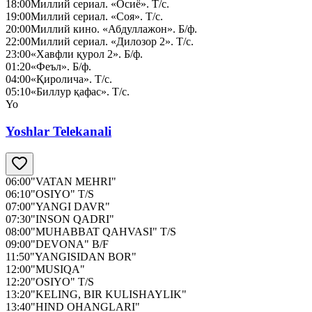
18:00
Миллий сериал. «Осиё». Т/с.
19:00
Миллий сериал. «Соя». Т/с.
20:00
Миллий кино. «Абдуллажон». Б/ф.
22:00
Миллий сериал. «Дилозор 2». Т/с.
23:00
«Хавфли қурол 2». Б/ф.
01:20
«Феъл». Б/ф.
04:00
«Қиролича». Т/с.
05:10
«Биллур қафас». Т/с.
Yo
Yoshlar Telekanali
06:00
"VATAN MEHRI"
06:10
"OSIYO" T/S
07:00
"YANGI DAVR"
07:30
"INSON QADRI"
08:00
"MUHABBAT QAHVASI" T/S
09:00
"DEVONA" B/F
11:50
"YANGISIDAN BOR"
12:00
"MUSIQA"
12:20
"OSIYO" T/S
13:20
"KELING, BIR KULISHAYLIK"
13:40
"HIND OHANGLARI"