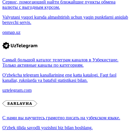
Сервис, помогающий найти ближайшие пункты обмена
валюты с выгодным курсом.
Valyutani yuqori kursda almashtirish uchun yaqin punktlarni aniqlab
beruvchi servis.
onmap.uz
Самый большой каталог телеграм каналов в Узбекистане.
Только активные каналы по категориям.
O'zbekcha telegram kanallarining eng katta katalogi. Faqt faol
kanallar, ruknlarda va batafsil statistikasi bilan.
uztelegram.com
С нами вы научитесь грамотно писать на узбекском языке.
O'zbek tilida savodli yozishni biz bilan boshlang.