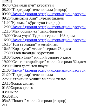
06:40
"Севимли кун" кўрсатуви
08:00
"Тақдирлар" теленовелла (такрор)
09:00
"Замон" (жонли эфир) информацион дастури
09:20
"Кимсасиз Али" Туркия фильми
11:20
"Қаҳқаҳа" кўрсатуви (такрор)
12:00
"Замон" (жонли эфир) информацион дастури
12:15
"Мен борман-ку" ҳинд фильми
15:00
"Оила учун" Туркия сериали 168-қисм
16:00
"Замон" (жонли эфир) информацион дастури
16:15
"Том ва Жерри" мультфильм
16:45
"Қора қути" миллий сериал 73-қисм
17:30
"Олов пазанда" кўрсатуви
18:00
"Қора кўзим" миллий сериал 5-қисм
19:00
"Севги изтироблари" миллий сериал 52-қисм
20:00
"Янги ҳаёт" ток шоуси
21:00
"Замон" (жонли эфир) информацион дастури
21:20
"Тақдирлар" теленовелла
22:20
"Ўғригина келин" миллий фильм
23:15
Хориж фильм
01:30
Хориж фильм
03:00
Kino
05:30
Kino
05:45
"Покиза" миллий сериал (такрор)
ZO