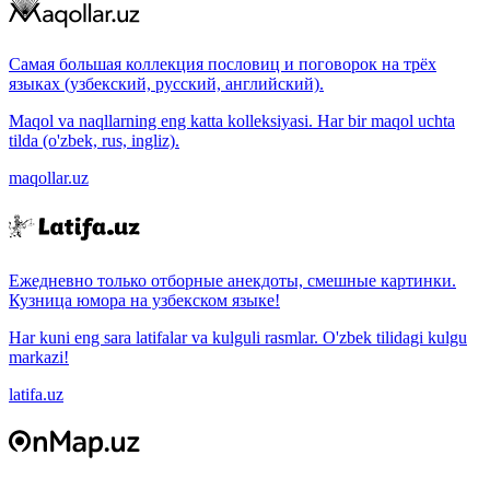
Самая большая коллекция пословиц и поговорок на трёх
языках (узбекский, русский, английский).
Maqol va naqllarning eng katta kolleksiyasi. Har bir maqol uchta
tilda (o'zbek, rus, ingliz).
maqollar.uz
Ежедневно только отборные анекдоты, смешные картинки.
Кузница юмора на узбекском языке!
Har kuni eng sara latifalar va kulguli rasmlar. O'zbek tilidagi kulgu
markazi!
latifa.uz