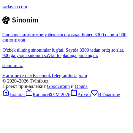
sarlavha.com
Словарь синонимов узбекского языка. Более 3300 слов и 900
синонимов.
O'zbek tilining sinonimlar lug'ati. Saytda 3300 tadan ortiq so'zlar,
900 ga yaqin sinonim so'zlar to'plamiga jamlangan.
sinonim.uz
Напишите нам
Facebook
Telegram
Instagram
© 2020–
2026
TvInfo.uz
Проект принадлежит
GoodGroup
и
Obuna
Главная
Каналы
⚽
ЧМ 2026
Архив
Избранное