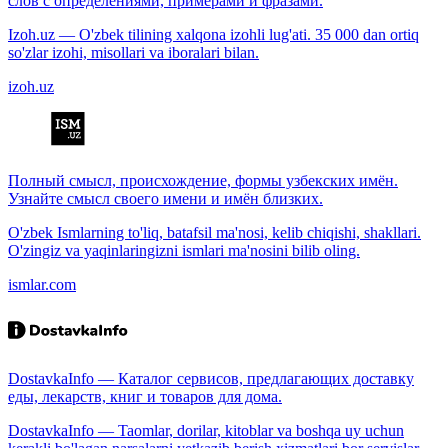
слов с определениями, примерами и фразами.
Izoh.uz — O'zbek tilining xalqona izohli lug'ati. 35 000 dan ortiq
so'zlar izohi, misollari va iboralari bilan.
izoh.uz
Полный смысл, происхождение, формы узбекских имён.
Узнайте смысл своего имени и имён близких.
O'zbek Ismlarning to'liq, batafsil ma'nosi, kelib chiqishi, shakllari.
O'zingiz va yaqinlaringizni ismlari ma'nosini bilib oling.
ismlar.com
DostavkaInfo — Каталог сервисов, предлагающих доставку
еды, лекарств, книг и товаров для дома.
DostavkaInfo — Taomlar, dorilar, kitoblar va boshqa uy uchun