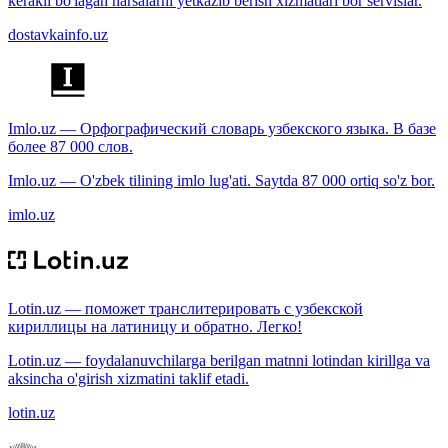
kerakli bo'lagan narsalarni yetkazib berish xizmatlari bor servislar.
dostavkainfo.uz
Imlo.uz — Орфографический словарь узбекского языка. В базе
более 87 000 слов.
Imlo.uz — O'zbek tilining imlo lug'ati. Saytda 87 000 ortiq so'z bor.
imlo.uz
Lotin.uz — поможет транслитерировать с узбекской
кириллицы на латиницу и обратно. Легко!
Lotin.uz — foydalanuvchilarga berilgan matnni lotindan kirillga va
aksincha o'girish xizmatini taklif etadi.
lotin.uz