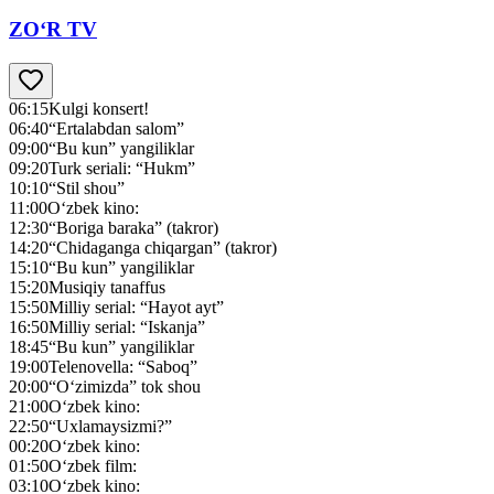
ZO‘R TV
06:15
Kulgi konsert!
06:40
“Ertalabdan salom”
09:00
“Bu kun” yangiliklar
09:20
Turk seriali: “Hukm”
10:10
“Stil shou”
11:00
O‘zbek kino:
12:30
“Boriga baraka” (takror)
14:20
“Chidaganga chiqargan” (takror)
15:10
“Bu kun” yangiliklar
15:20
Musiqiy tanaffus
15:50
Milliy serial: “Hayot ayt”
16:50
Milliy serial: “Iskanja”
18:45
“Bu kun” yangiliklar
19:00
Telenovella: “Saboq”
20:00
“O‘zimizda” tok shou
21:00
O‘zbek kino:
22:50
“Uxlamaysizmi?”
00:20
O‘zbek kino:
01:50
O‘zbek film:
03:10
O‘zbek kino: