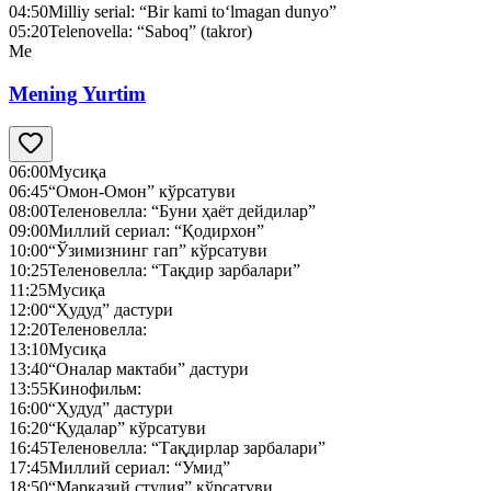
04:50
Milliy serial: “Bir kami to‘lmagan dunyo”
05:20
Telenovella: “Saboq” (takror)
Me
Mening Yurtim
06:00
Мусиқа
06:45
“Омон-Омон” кўрсатуви
08:00
Теленовелла: “Буни ҳаёт дейдилар”
09:00
Миллий сериал: “Қодирхон”
10:00
“Ўзимизнинг гап” кўрсатуви
10:25
Теленовелла: “Тақдир зарбалари”
11:25
Мусиқа
12:00
“Ҳудуд” дастури
12:20
Теленовелла:
13:10
Мусиқа
13:40
“Оналар мактаби” дастури
13:55
Кинофильм:
16:00
“Ҳудуд” дастури
16:20
“Қудалар” кўрсатуви
16:45
Теленовелла: “Тақдирлар зарбалари”
17:45
Миллий сериал: “Умид”
18:50
“Марказий студия” кўрсатуви