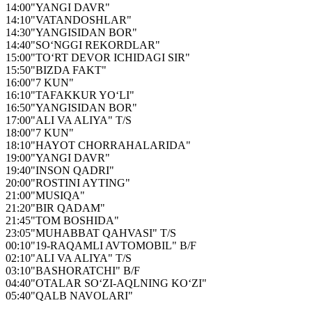
14:00
"YANGI DAVR"
14:10
"VATANDOSHLAR"
14:30
"YANGISIDAN BOR"
14:40
"SO‘NGGI REKORDLAR"
15:00
"TO‘RT DEVOR ICHIDAGI SIR"
15:50
"BIZDA FAKT"
16:00
"7 KUN"
16:10
"TAFAKKUR YO‘LI"
16:50
"YANGISIDAN BOR"
17:00
"ALI VA ALIYA" T/S
18:00
"7 KUN"
18:10
"HAYOT CHORRAHALARIDA"
19:00
"YANGI DAVR"
19:40
"INSON QADRI"
20:00
"ROSTINI AYTING"
21:00
"MUSIQA"
21:20
"BIR QADAM"
21:45
"TOM BOSHIDA"
23:05
"MUHABBAT QAHVASI" T/S
00:10
"19-RAQAMLI AVTOMOBIL" B/F
02:10
"ALI VA ALIYA" T/S
03:10
"BASHORATCHI" B/F
04:40
"OTALAR SO‘ZI-AQLNING KO‘ZI"
05:40
"QALB NAVOLARI"