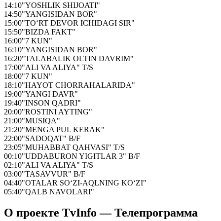
14:10
"YOSHLIK SHIJOATI"
14:50
"YANGISIDAN BOR"
15:00
"TO‘RT DEVOR ICHIDAGI SIR"
15:50
"BIZDA FAKT"
16:00
"7 KUN"
16:10
"YANGISIDAN BOR"
16:20
"TALABALIK OLTIN DAVRIM"
17:00
"ALI VA ALIYA" T/S
18:00
"7 KUN"
18:10
"HAYOT CHORRAHALARIDA"
19:00
"YANGI DAVR"
19:40
"INSON QADRI"
20:00
"ROSTINI AYTING"
21:00
"MUSIQA"
21:20
"MENGA PUL KERAK"
22:00
"SADOQAT" B/F
23:05
"MUHABBAT QAHVASI" T/S
00:10
"UDDABURON YIGITLAR 3" B/F
02:10
"ALI VA ALIYA" T/S
03:00
"TASAVVUR" B/F
04:40
"OTALAR SO‘ZI-AQLNING KO‘ZI"
05:40
"QALB NAVOLARI"
О проекте TvInfo — Телепрограмма