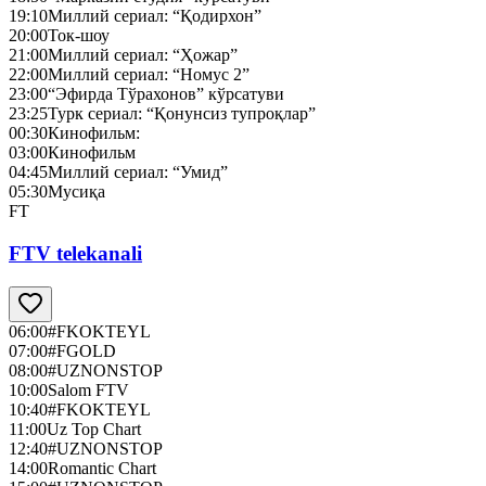
19:10
Миллий сериал: “Қодирхон”
20:00
Ток-шоу
21:00
Миллий сериал: “Ҳожар”
22:00
Миллий сериал: “Номус 2”
23:00
“Эфирда Тўрахонов” кўрсатуви
23:25
Турк сериал: “Қонунсиз тупроқлар”
00:30
Кинофильм:
03:00
Кинофильм
04:45
Миллий сериал: “Умид”
05:30
Мусиқа
FT
FTV telekanali
06:00
#FKOKTEYL
07:00
#FGOLD
08:00
#UZNONSTOP
10:00
Salom FTV
10:40
#FKOKTEYL
11:00
Uz Top Chart
12:40
#UZNONSTOP
14:00
Romantic Chart