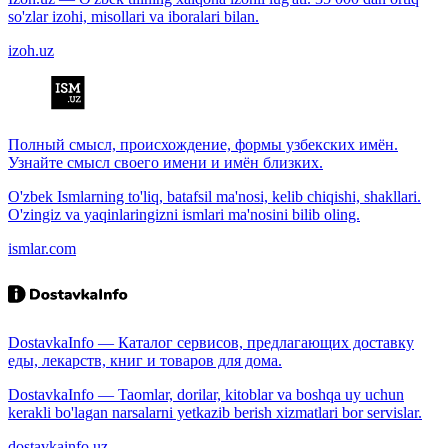
so'zlar izohi, misollari va iboralari bilan.
izoh.uz
Полный смысл, происхождение, формы узбекских имён.
Узнайте смысл своего имени и имён близких.
O'zbek Ismlarning to'liq, batafsil ma'nosi, kelib chiqishi, shakllari.
O'zingiz va yaqinlaringizni ismlari ma'nosini bilib oling.
ismlar.com
DostavkaInfo — Каталог сервисов, предлагающих доставку
еды, лекарств, книг и товаров для дома.
DostavkaInfo — Taomlar, dorilar, kitoblar va boshqa uy uchun
kerakli bo'lagan narsalarni yetkazib berish xizmatlari bor servislar.
dostavkainfo.uz