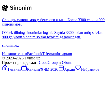
Словарь синонимов узбекского языка. Более 3300 слов и 900
синонимов.
O'zbek tilining sinonimlar lug'ati. Saytda 3300 tadan ortiq so'zlar,
900 ga yaqin sinonim so'zlar to'plamiga jamlangan.
sinonim.uz
Напишите нам
Facebook
Telegram
Instagram
© 2020–
2026
TvInfo.uz
Проект принадлежит
GoodGroup
и
Obuna
Главная
Каналы
⚽
ЧМ 2026
Архив
Избранное