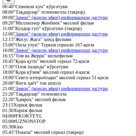
06:40
"Севимли кун" кўрсатуви
08:00
"Тақдирлар" теленовелла (такрор)
09:00
"Замон" (жонли эфир) информацион дастури
09:20
"Миллионер Жонбиек" миллий фильм
11:00
"Кулдир гуп" кўрсатуви (такрор)
12:00
"Замон" (жонли эфир) информацион дастури
12:15
"Жосус Жага" ҳинд фильми
15:00
"Оила учун" Туркия сериали 167-қисм
16:00
"Замон" (жонли эфир) информацион дастури
16:15
"Том ва Жерри" мультфильм
16:45
"Қора қути" миллий сериал 72-қисм
17:30
"Олов пазанда" кўрсатуви
18:00
"Қора кўзим" миллий сериал 4-қисм
19:00
"Севги изтироблари" миллий сериал 51-қисм
20:00
"Янги ҳаёт" ток шоуси
21:00
"Замон" (жонли эфир) информацион дастури
21:20
"Тақдирлар" теленовелла
22:20
"Ҳамроҳ" миллий фильм
23:15
Хориж фильм
01:30
Хориж фильм
04:00
#FKOKTEYL
05:00
#UZNONSTOP
05:30
Kino
05:45
"Покиза" миллий сериал (такрор)