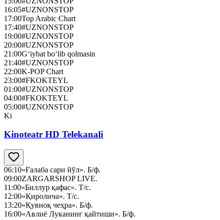
15:00
#UZNONSTOP
16:05
#UZNONSTOP
17:00
Top Arabic Chart
17:40
#UZNONSTOP
19:00
#UZNONSTOP
20:00
#UZNONSTOP
21:00
G‘iybat bo‘lib qolmasin
21:40
#UZNONSTOP
22:00
K-POP Chart
23:00
#FKOKTEYL
01:00
#UZNONSTOP
04:00
#FKOKTEYL
05:00
#UZNONSTOP
Ki
Kinoteatr HD Telekanali
06:10
«Ғалаба сари йўл». Б/ф.
09:00
ZARGARSHOP LIVE.
11:00
«Биллур қафас». Т/с.
12:00
«Қиролича». Т/с.
13:20
«Қувноқ чеҳра». Б/ф.
16:00
«Авлиё Луканинг қайтиши». Б/ф.