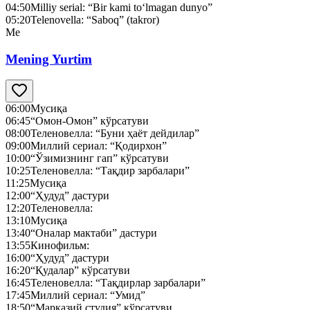
04:50
Milliy serial: “Bir kami to‘lmagan dunyo”
05:20
Telenovella: “Saboq” (takror)
Me
Mening Yurtim
06:00
Мусиқа
06:45
“Омон-Омон” кўрсатуви
08:00
Теленовелла: “Буни ҳаёт дейдилар”
09:00
Миллий сериал: “Қодирхон”
10:00
“Ўзимизнинг гап” кўрсатуви
10:25
Теленовелла: “Тақдир зарбалари”
11:25
Мусиқа
12:00
“Ҳудуд” дастури
12:20
Теленовелла:
13:10
Мусиқа
13:40
“Оналар мактаби” дастури
13:55
Кинофильм:
16:00
“Ҳудуд” дастури
16:20
“Қудалар” кўрсатуви
16:45
Теленовелла: “Тақдирлар зарбалари”
17:45
Миллий сериал: “Умид”
18:50
“Марказий студия” кўрсатуви