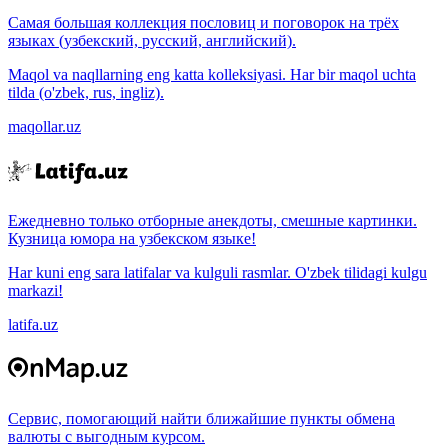
Самая большая коллекция пословиц и поговорок на трёх
языках (узбекский, русский, английский).
Maqol va naqllarning eng katta kolleksiyasi. Har bir maqol uchta
tilda (o'zbek, rus, ingliz).
maqollar.uz
Ежедневно только отборные анекдоты, смешные картинки.
Кузница юмора на узбекском языке!
Har kuni eng sara latifalar va kulguli rasmlar. O'zbek tilidagi kulgu
markazi!
latifa.uz
Сервис, помогающий найти ближайшие пункты обмена
валюты с выгодным курсом.