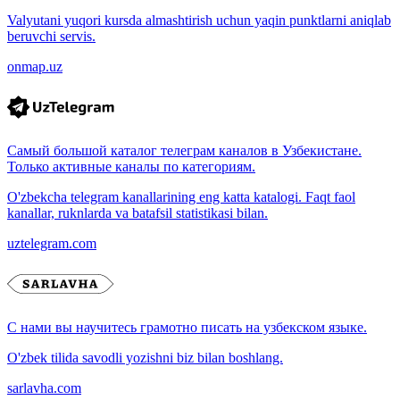
Valyutani yuqori kursda almashtirish uchun yaqin punktlarni aniqlab
beruvchi servis.
onmap.uz
Самый большой каталог телеграм каналов в Узбекистане.
Только активные каналы по категориям.
O'zbekcha telegram kanallarining eng katta katalogi. Faqt faol
kanallar, ruknlarda va batafsil statistikasi bilan.
uztelegram.com
С нами вы научитесь грамотно писать на узбекском языке.
O'zbek tilida savodli yozishni biz bilan boshlang.
sarlavha.com