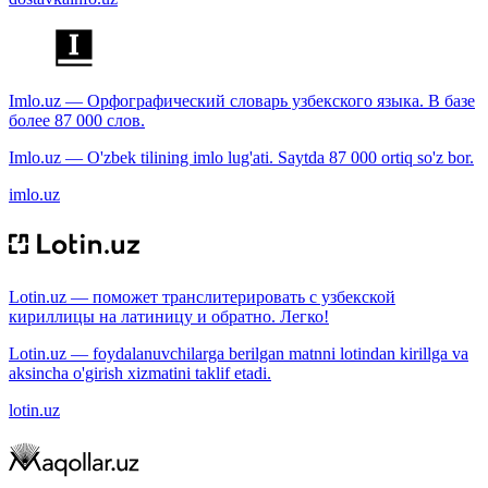
Imlo.uz — Орфографический словарь узбекского языка. В базе
более 87 000 слов.
Imlo.uz — O'zbek tilining imlo lug'ati. Saytda 87 000 ortiq so'z bor.
imlo.uz
Lotin.uz — поможет транслитерировать с узбекской
кириллицы на латиницу и обратно. Легко!
Lotin.uz — foydalanuvchilarga berilgan matnni lotindan kirillga va
aksincha o'girish xizmatini taklif etadi.
lotin.uz