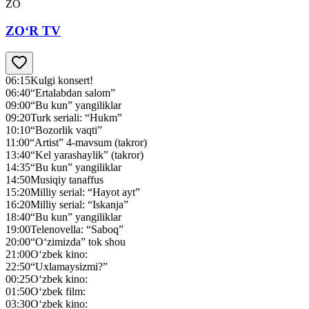
ZO
ZO‘R TV
06:15
Kulgi konsert!
06:40
“Ertalabdan salom”
09:00
“Bu kun” yangiliklar
09:20
Turk seriali: “Hukm”
10:10
“Bozorlik vaqti”
11:00
“Artist” 4-mavsum (takror)
13:40
“Kel yarashaylik” (takror)
14:35
“Bu kun” yangiliklar
14:50
Musiqiy tanaffus
15:20
Milliy serial: “Hayot ayt”
16:20
Milliy serial: “Iskanja”
18:40
“Bu kun” yangiliklar
19:00
Telenovella: “Saboq”
20:00
“O‘zimizda” tok shou
21:00
O‘zbek kino:
22:50
“Uxlamaysizmi?”
00:25
O‘zbek kino:
01:50
O‘zbek film:
03:30
O‘zbek kino: