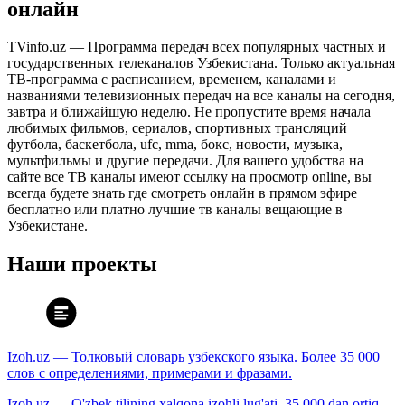
онлайн
TVinfo.uz — Программа передач всех популярных частных и
государственных телеканалов Узбекистана. Только актуальная
ТВ-программа с расписанием, временем, каналами и
названиями телевизионных передач на все каналы на сегодня,
завтра и ближайшую неделю. Не пропустите время начала
любимых фильмов, сериалов, спортивных трансляций
футбола, баскетбола, ufc, mma, бокс, новости, музыка,
мультфильмы и другие передачи. Для вашего удобства на
сайте все ТВ каналы имеют ссылку на просмотр online, вы
всегда будете знать где смотреть онлайн в прямом эфире
бесплатно или платно лучшие тв каналы вещающие в
Узбекистане.
Наши проекты
Izoh.uz — Толковый словарь узбекского языка. Более 35 000
слов с определениями, примерами и фразами.
Izoh.uz — O'zbek tilining xalqona izohli lug'ati. 35 000 dan ortiq