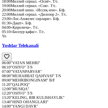
18:00
Миллий сериал. «Осиё». Т/с.
19:00
Миллий сериал. «Соя». Т/с.
20:00
Миллий кино. «Иссиқ нон». Б/ф.
22:00
Миллий сериал. «Дилозор 2». Т/с.
23:00
«Лос-Анжелес сирлари». Б/ф.
01:30
«Дашт». Б/ф.
04:00
«Қиролича». Т/с.
05:10
«Биллур қафас». Т/с.
Yo
Yoshlar Telekanali
06:00
"VATAN MEHRI"
06:10
"OSIYO" T/S
07:00
"VATANPARVAR"
08:00
"MUHABBAT QAHVASI" T/S
09:00
"MEHRIBONGINAM" B/F
11:20
"QALPOQ"
12:00
"MUSIQA"
12:20
"OSIYO" T/S
13:20
"KELING, BIR KULISHAYLIK"
13:40
"HIND OHANGLARI"
14:00
"YANGI DAVR"