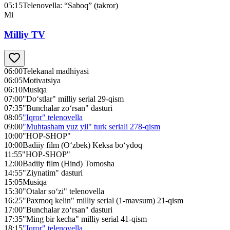
05:15
Telenovella: “Saboq” (takror)
Mi
Milliy TV
06:00
Telekanal madhiyasi
06:05
Motivatsiya
06:10
Musiqa
07:00
"Do‘stlar" milliy serial 29-qism
07:35
"Bunchalar zo‘rsan" dasturi
08:05
"Iqror" telenovella
09:00
"Muhtasham yuz yil" turk seriali 278-qism
10:00
"HOP-SHOP"
10:00
Badiiy film (O‘zbek) Keksa bo‘ydoq
11:55
"HOP-SHOP"
12:00
Badiiy film (Hind) Tomosha
14:55
"Ziynatim" dasturi
15:05
Musiqa
15:30
"Otalar so‘zi" telenovella
16:25
"Paxmoq kelin" milliy serial (1-mavsum) 21-qism
17:00
"Bunchalar zo‘rsan" dasturi
17:35
"Ming bir kecha" milliy serial 41-qism
18:15
"Iqror" telenovella