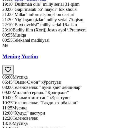
19:10
"Dushman oila" milliy serial 31-qism
20:00
"Gapirmasak bo‘lmaydi" tok-shousi
21:00
"Millar" informatsion-shou dasturi
21:20
"Yig‘lagan qizlar" milliy serial 75-qism
22:10
"Baxt ovchisi" milliy serial 16-qism
23:10
Badiiy film (Xorij) Josus ayol \ Premyera
00:55
Musiqa
00:55
Telekanal madhiyasi
Me
Mening Yurtim
06:00
Мусиқа
06:45
“Омон-Омон” кўрсатуви
08:00
Теленовелла: “Буни ҳаёт дейдилар”
09:00
Миллий сериал: “Қодирхон”
10:00
“Ўзимизнинг гап” кўрсатуви
10:25
Теленовелла: “Тақдир зарбалари”
11:25
Мусиқа
12:00
“Ҳудуд” дастури
12:20
Теленовелла:
13:10
Мусиқа