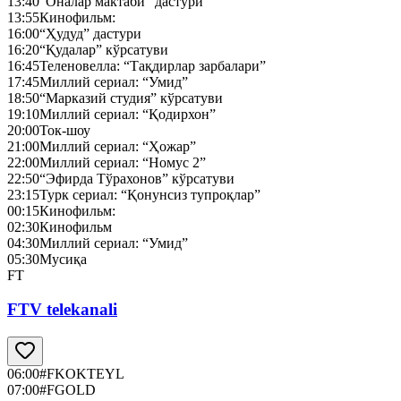
13:40
“Оналар мактаби” дастури
13:55
Кинофильм:
16:00
“Ҳудуд” дастури
16:20
“Қудалар” кўрсатуви
16:45
Теленовелла: “Тақдирлар зарбалари”
17:45
Миллий сериал: “Умид”
18:50
“Марказий студия” кўрсатуви
19:10
Миллий сериал: “Қодирхон”
20:00
Ток-шоу
21:00
Миллий сериал: “Ҳожар”
22:00
Миллий сериал: “Номус 2”
22:50
“Эфирда Тўрахонов” кўрсатуви
23:15
Турк сериал: “Қонунсиз тупроқлар”
00:15
Кинофильм:
02:30
Кинофильм
04:30
Миллий сериал: “Умид”
05:30
Мусиқа
FT
FTV telekanali
06:00
#FKOKTEYL
07:00
#FGOLD