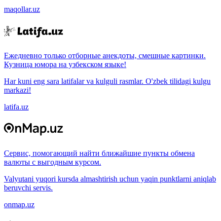
maqollar.uz
Ежедневно только отборные анекдоты, смешные картинки.
Кузница юмора на узбекском языке!
Har kuni eng sara latifalar va kulguli rasmlar. O'zbek tilidagi kulgu
markazi!
latifa.uz
Сервис, помогающий найти ближайшие пункты обмена
валюты с выгодным курсом.
Valyutani yuqori kursda almashtirish uchun yaqin punktlarni aniqlab
beruvchi servis.
onmap.uz