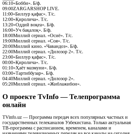
06:10
«Бобби». Б/ф.
09:00
ZARGARSHOP LIVE.
11:00
«Биллур қафас». Т/с.
12:00
«Қиролича». Т/с.
13:20
«Оддий воқеа». Б/ф.
16:00
«Уч бақалоқ». Б/ф.
18:00
Миллий сериал. «Осиё». Т/с.
19:00
Миллий сериал. «Соя». Т/с.
20:00
Миллий кино. «Чавандоз». Б/ф.
22:00
Миллий сериал. «Дилозор 2». Т/с.
23:00
«Биллур қафас». Т/с.
00:00
«Қиролича». Т/с.
01:10
«Ҳаёт мазмуни». Б/ф.
03:00
«Тартиббузар». Б/ф.
04:40
Миллий сериал. «Дилозор 2».
05:20
Миллий сериал. «Жиблажибон».
О проекте TvInfo — Телепрограмма
онлайн
TVinfo.uz — Программа передач всех популярных частных и
государственных телеканалов Узбекистана. Только актуальная
ТВ-программа с расписанием, временем, каналами и
названиями телевизионных передач на все каналы на сегодня,