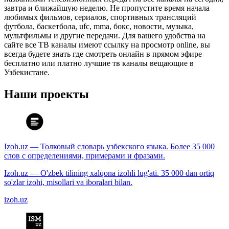
завтра и ближайшую неделю. Не пропустите время начала
любимых фильмов, сериалов, спортивных трансляций
футбола, баскетбола, ufc, mma, бокс, новости, музыка,
мультфильмы и другие передачи. Для вашего удобства на
сайте все ТВ каналы имеют ссылку на просмотр online, вы
всегда будете знать где смотреть онлайн в прямом эфире
бесплатно или платно лучшие тв каналы вещающие в
Узбекистане.
Наши проекты
Izoh.uz — Толковый словарь узбекского языка. Более 35 000
слов с определениями, примерами и фразами.
Izoh.uz — O'zbek tilining xalqona izohli lug'ati. 35 000 dan ortiq
so'zlar izohi, misollari va iboralari bilan.
izoh.uz