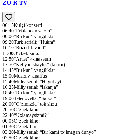
ZO‘R TV
06:15
Kulgi konsert!
06:40
“Ertalabdan salom”
09:00
“Bu kun” yangiliklar
09:20
Turk seriali: “Hukm”
10:10
“Bozorlik vaqti”
11:00
O‘zbek kino:
12:50
“Artist” 4-mavsum
13:50
“Kel yarashaylik” (takror)
14:45
“Bu kun” yangiliklar
15:00
Musiqiy tanaffus
15:40
Milliy serial: “Hayot ayt”
16:25
Milliy serial: “Iskanja”
18:40
“Bu kun” yangiliklar
19:00
Telenovella: “Saboq”
20:00
“O‘zimizda” tok shou
20:50
O‘zbek kino:
22:40
“Uxlamaysizmi?”
00:05
O‘zbek kino:
01:30
O‘zbek film:
03:20
Milliy serial: “Bir kami to‘lmagan dunyo”
03:50
O‘zbek kino: