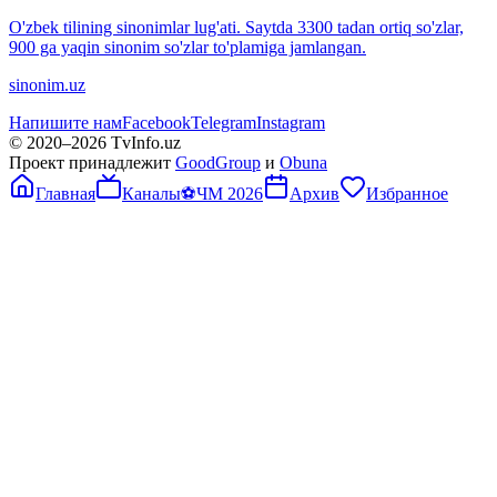
O'zbek tilining sinonimlar lug'ati. Saytda 3300 tadan ortiq so'zlar,
900 ga yaqin sinonim so'zlar to'plamiga jamlangan.
sinonim.uz
Напишите нам
Facebook
Telegram
Instagram
© 2020–
2026
TvInfo.uz
Проект принадлежит
GoodGroup
и
Obuna
Главная
Каналы
⚽
ЧМ 2026
Архив
Избранное