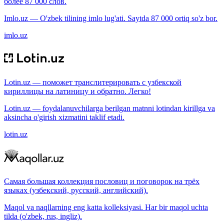
более 87 000 слов.
Imlo.uz — O'zbek tilining imlo lug'ati. Saytda 87 000 ortiq so'z bor.
imlo.uz
Lotin.uz — поможет транслитерировать с узбекской
кириллицы на латиницу и обратно. Легко!
Lotin.uz — foydalanuvchilarga berilgan matnni lotindan kirillga va
aksincha o'girish xizmatini taklif etadi.
lotin.uz
Самая большая коллекция пословиц и поговорок на трёх
языках (узбекский, русский, английский).
Maqol va naqllarning eng katta kolleksiyasi. Har bir maqol uchta
tilda (o'zbek, rus, ingliz).