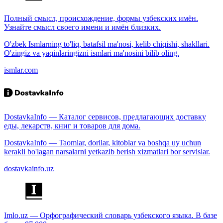
Полный смысл, происхождение, формы узбекских имён.
Узнайте смысл своего имени и имён близких.
O'zbek Ismlarning to'liq, batafsil ma'nosi, kelib chiqishi, shakllari.
O'zingiz va yaqinlaringizni ismlari ma'nosini bilib oling.
ismlar.com
DostavkaInfo — Каталог сервисов, предлагающих доставку
еды, лекарств, книг и товаров для дома.
DostavkaInfo — Taomlar, dorilar, kitoblar va boshqa uy uchun
kerakli bo'lagan narsalarni yetkazib berish xizmatlari bor servislar.
dostavkainfo.uz
Imlo.uz — Орфографический словарь узбекского языка. В базе