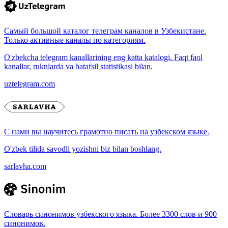
Самый большой каталог телеграм каналов в Узбекистане.
Только активные каналы по категориям.
O'zbekcha telegram kanallarining eng katta katalogi. Faqt faol
kanallar, ruknlarda va batafsil statistikasi bilan.
uztelegram.com
С нами вы научитесь грамотно писать на узбекском языке.
O'zbek tilida savodli yozishni biz bilan boshlang.
sarlavha.com
Словарь синонимов узбекского языка. Более 3300 слов и 900
синонимов.