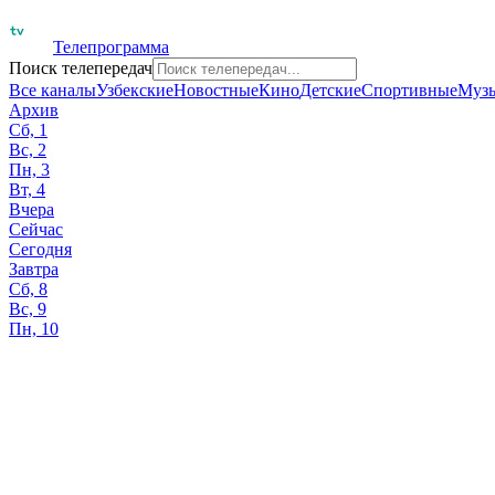
Телепрограмма
Поиск телепередач
Все каналы
Узбекские
Новостные
Кино
Детские
Спортивные
Муз
Архив
Сб, 1
Вс, 2
Пн, 3
Вт, 4
Вчера
Сейчас
Сегодня
Завтра
Сб, 8
Вс, 9
Пн, 10