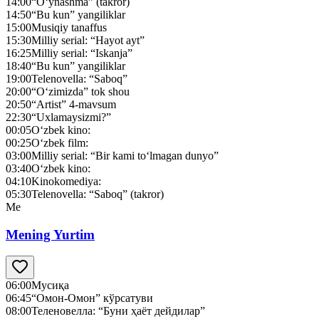
14:00
“O‘ynashma” (takror)
14:50
“Bu kun” yangiliklar
15:00
Musiqiy tanaffus
15:30
Milliy serial: “Hayot ayt”
16:25
Milliy serial: “Iskanja”
18:40
“Bu kun” yangiliklar
19:00
Telenovella: “Saboq”
20:00
“O‘zimizda” tok shou
20:50
“Artist” 4-mavsum
22:30
“Uxlamaysizmi?”
00:05
O‘zbek kino:
00:25
O‘zbek film:
03:00
Milliy serial: “Bir kami to‘lmagan dunyo”
03:40
O‘zbek kino:
04:10
Kinokomediya:
05:30
Telenovella: “Saboq” (takror)
Me
Mening Yurtim
06:00
Мусиқа
06:45
“Омон-Омон” кўрсатуви
08:00
Теленовелла: “Буни ҳаёт дейдилар”