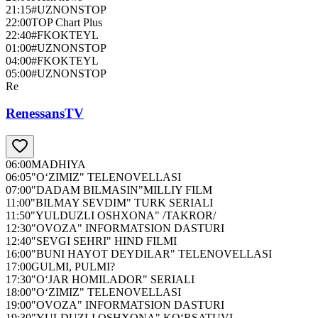
21:15
#UZNONSTOP
22:00
TOP Chart Plus
22:40
#FKOKTEYL
01:00
#UZNONSTOP
04:00
#FKOKTEYL
05:00
#UZNONSTOP
Re
RenessansTV
06:00
MADHIYA
06:05
"O‘ZIMIZ" TELENOVELLASI
07:00
"DADAM BILMASIN"MILLIY FILM
11:00
"BILMAY SEVDIM" TURK SERIALI
11:50
"YULDUZLI OSHXONA" /TAKROR/
12:30
"OVOZA" INFORMATSION DASTURI
12:40
"SEVGI SEHRI" HIND FILMI
16:00
"BUNI HAYOT DEYDILAR" TELENOVELLASI
17:00
GULMI, PULMI?
17:30
"O‘JAR HOMILADOR" SERIALI
18:00
"O‘ZIMIZ" TELENOVELLASI
19:00
"OVOZA" INFORMATSION DASTURI
19:30
"YULDUZLI OSHXONA" KO‘RSATUVI