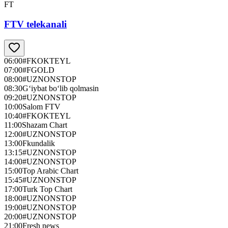
FT
FTV telekanali
06:00
#FKOKTEYL
07:00
#FGOLD
08:00
#UZNONSTOP
08:30
G‘iybat bo‘lib qolmasin
09:20
#UZNONSTOP
10:00
Salom FTV
10:40
#FKOKTEYL
11:00
Shazam Chart
12:00
#UZNONSTOP
13:00
Fkundalik
13:15
#UZNONSTOP
14:00
#UZNONSTOP
15:00
Top Arabic Chart
15:45
#UZNONSTOP
17:00
Turk Top Chart
18:00
#UZNONSTOP
19:00
#UZNONSTOP
20:00
#UZNONSTOP
21:00
Fresh news