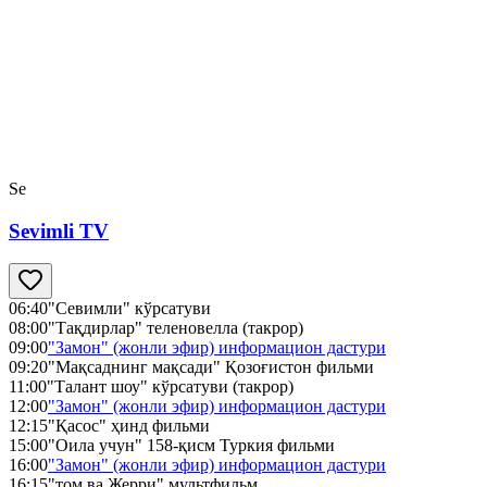
Se
Sevimli TV
06:40
"Севимли" кўрсатуви
08:00
"Тақдирлар" теленовелла (такрор)
09:00
"Замон" (жонли эфир) информацион дастури
09:20
"Мақсаднинг мақсади" Қозоғистон фильми
11:00
"Талант шоу" кўрсатуви (такрор)
12:00
"Замон" (жонли эфир) информацион дастури
12:15
"Қасос" ҳинд фильми
15:00
"Оила учун" 158-қисм Туркия фильми
16:00
"Замон" (жонли эфир) информацион дастури
16:15
"том ва Жерри" мультфильм