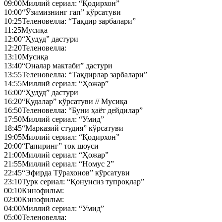
09:00
Миллий сериал: “Қодирхон”
10:00
“Ўзимизнинг гап” кўрсатуви
10:25
Теленовелла: “Тақдир зарбалари”
11:25
Мусиқа
12:00
“Ҳудуд” дастури
12:20
Теленовелла:
13:10
Мусиқа
13:40
“Оналар мактаби” дастури
13:55
Теленовелла: “Тақдирлар зарбалари”
14:55
Миллий сериал: “Ҳожар”
16:00
“Ҳудуд” дастури
16:20
“Қудалар” кўрсатуви // Мусиқа
16:50
Теленовелла: “Буни ҳаёт дейдилар”
17:50
Миллий сериал: “Умид”
18:45
“Марказий студия” кўрсатуви
19:05
Миллий сериал: “Қодирхон”
20:00
“Гапиринг” ток шоуси
21:00
Миллий сериал: “Ҳожар”
21:55
Миллий сериал: “Номус 2”
22:45
“Эфирда Тўрахонов” кўрсатуви
23:10
Турк сериал: “Қонунсиз тупроқлар”
00:10
Кинофильм:
02:00
Кинофильм:
04:00
Миллий сериал: “Умид”
05:00
Теленовелла: