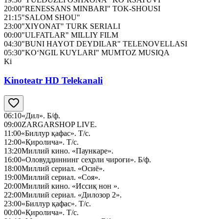
20:00
"RENESSANS MINBARI" TOK-SHOUSI
21:15
"SALOM SHOU"
23:00
"XIYONAT" TURK SERIALI
00:00
"ULFATLAR" MILLIY FILM
04:30
"BUNI HAYOT DEYDILAR" TELENOVELLASI
05:30
"KO‘NGIL KUYLARI" MUMTOZ MUSIQA
Ki
Kinoteatr HD Telekanali
06:10
«Дил». Б/ф.
09:00
ZARGARSHOP LIVE.
11:00
«Биллур қафас». Т/с.
12:00
«Қиролича». Т/с.
13:20
Миллий кино. «Паункаре».
16:00
«Оловуддиннинг сеҳрли чироғи». Б/ф.
18:00
Миллий сериал. «Осиё».
19:00
Миллий сериал. «Соя».
20:00
Миллий кино. «Иссиқ нон ».
22:00
Миллий сериал. «Дилозор 2».
23:00
«Биллур қафас». Т/с.
00:00
«Қиролича». Т/с.