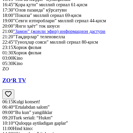
16:45
"Қора қути" миллий сериал 61-қисм
17:30
"Олов пазанда" кўрсатуви
18:00
"Покиза" миллий сериал 69-қисм
19:00
"Севги изтироблари" миллий сериал 44-қисм
20:00
"Янги ҳаёт" ток шоуси
21:00
"Замон" (жонли эфир) информацион дастури
21:20
"Тақдирлар" теленовелла
22:45
"Гуноҳлар сояси" миллий сериал 80-қисм
23:15
Хориж фильм
01:30
Хориж фильм
03:00
Kino
05:30
Kino
ZO
ZO‘R TV
06:15
Kulgi konsert!
06:40
“Ertalabdan salom”
09:00
“Bu kun” yangiliklar
09:20
Turk seriali: “Hukm”
10:10
“Quloqqa aytiladigan gaplar”
11:00
Hind kino: