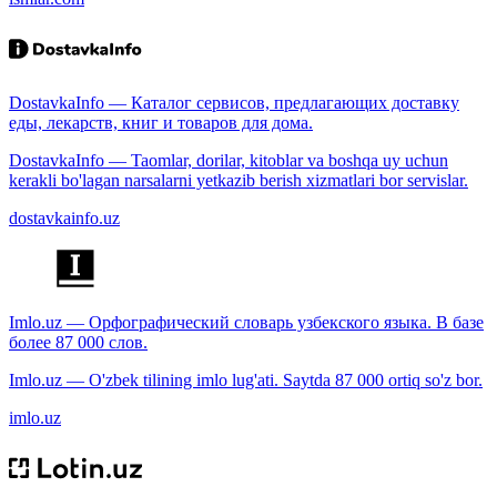
DostavkaInfo — Каталог сервисов, предлагающих доставку
еды, лекарств, книг и товаров для дома.
DostavkaInfo — Taomlar, dorilar, kitoblar va boshqa uy uchun
kerakli bo'lagan narsalarni yetkazib berish xizmatlari bor servislar.
dostavkainfo.uz
Imlo.uz — Орфографический словарь узбекского языка. В базе
более 87 000 слов.
Imlo.uz — O'zbek tilining imlo lug'ati. Saytda 87 000 ortiq so'z bor.
imlo.uz