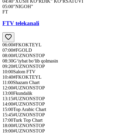
04:40
"XUSH KO‘RDIK" KO‘RSATUVI
05:00
"NIGOH"
FT
FTV telekanali
06:00
#FKOKTEYL
07:00
#FGOLD
08:00
#UZNONSTOP
08:30
G‘iybat bo‘lib qolmasin
09:20
#UZNONSTOP
10:00
Salom FTV
10:40
#FKOKTEYL
11:00
Shazam Chart
12:00
#UZNONSTOP
13:00
Fkundalik
13:15
#UZNONSTOP
14:00
#UZNONSTOP
15:00
Top Arabic Chart
15:45
#UZNONSTOP
17:00
Turk Top Chart
18:00
#UZNONSTOP
19:00
#UZNONSTOP