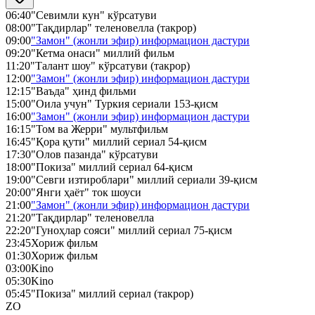
06:40
"Севимли кун" кўрсатуви
08:00
"Тақдирлар" теленовелла (такрор)
09:00
"Замон" (жонли эфир) информацион дастури
09:20
"Кетма онаси" миллий фильм
11:20
"Талант шоу" кўрсатуви (такрор)
12:00
"Замон" (жонли эфир) информацион дастури
12:15
"Ваъда" ҳинд фильми
15:00
"Оила учун" Туркия сериали 153-қисм
16:00
"Замон" (жонли эфир) информацион дастури
16:15
"Том ва Жерри" мультфильм
16:45
"Қора қути" миллий сериал 54-қисм
17:30
"Олов пазанда" кўрсатуви
18:00
"Покиза" миллий сериал 64-қисм
19:00
"Севги изтироблари" миллий сериали 39-қисм
20:00
"Янги ҳаёт" ток шоуси
21:00
"Замон" (жонли эфир) информацион дастури
21:20
"Тақдирлар" теленовелла
22:20
"Гуноҳлар сояси" миллий сериал 75-қисм
23:45
Хориж фильм
01:30
Хориж фильм
03:00
Kino
05:30
Kino
05:45
"Покиза" миллий сериал (такрор)
ZO