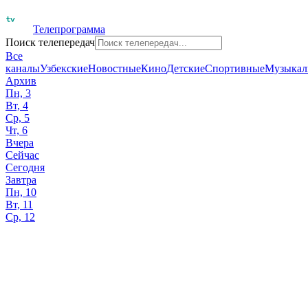
Телепрограмма
Поиск телепередач
Все
каналы
Узбекские
Новостные
Кино
Детские
Спортивные
Музыкал
Архив
Пн, 3
Вт, 4
Ср, 5
Чт, 6
Вчера
Сейчас
Сегодня
Завтра
Пн, 10
Вт, 11
Ср, 12