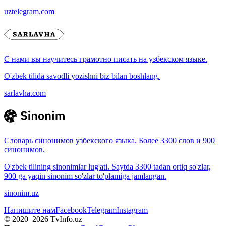
uztelegram.com
С нами вы научитесь грамотно писать на узбекском языке.
O'zbek tilida savodli yozishni biz bilan boshlang.
sarlavha.com
Словарь синонимов узбекского языка. Более 3300 слов и 900
синонимов.
O'zbek tilining sinonimlar lug'ati. Saytda 3300 tadan ortiq so'zlar,
900 ga yaqin sinonim so'zlar to'plamiga jamlangan.
sinonim.uz
Напишите нам
Facebook
Telegram
Instagram
© 2020–
2026
TvInfo.uz