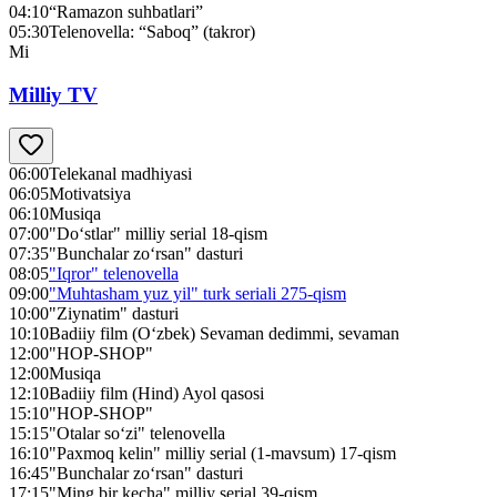
04:10
“Ramazon suhbatlari”
05:30
Telenovella: “Saboq” (takror)
Mi
Milliy TV
06:00
Telekanal madhiyasi
06:05
Motivatsiya
06:10
Musiqa
07:00
"Do‘stlar" milliy serial 18-qism
07:35
"Bunchalar zo‘rsan" dasturi
08:05
"Iqror" telenovella
09:00
"Muhtasham yuz yil" turk seriali 275-qism
10:00
"Ziynatim" dasturi
10:10
Badiiy film (O‘zbek) Sevaman dedimmi, sevaman
12:00
"HOP-SHOP"
12:00
Musiqa
12:10
Badiiy film (Hind) Ayol qasosi
15:10
"HOP-SHOP"
15:15
"Otalar so‘zi" telenovella
16:10
"Paxmoq kelin" milliy serial (1-mavsum) 17-qism
16:45
"Bunchalar zo‘rsan" dasturi
17:15
"Ming bir kecha" milliy serial 39-qism