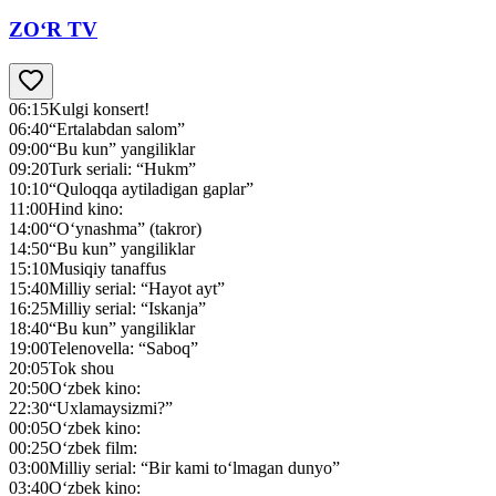
ZO‘R TV
06:15
Kulgi konsert!
06:40
“Ertalabdan salom”
09:00
“Bu kun” yangiliklar
09:20
Turk seriali: “Hukm”
10:10
“Quloqqa aytiladigan gaplar”
11:00
Hind kino:
14:00
“O‘ynashma” (takror)
14:50
“Bu kun” yangiliklar
15:10
Musiqiy tanaffus
15:40
Milliy serial: “Hayot ayt”
16:25
Milliy serial: “Iskanja”
18:40
“Bu kun” yangiliklar
19:00
Telenovella: “Saboq”
20:05
Tok shou
20:50
O‘zbek kino:
22:30
“Uxlamaysizmi?”
00:05
O‘zbek kino:
00:25
O‘zbek film:
03:00
Milliy serial: “Bir kami to‘lmagan dunyo”
03:40
O‘zbek kino: