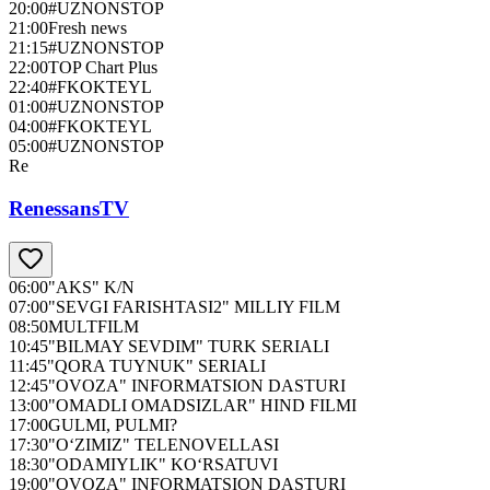
20:00
#UZNONSTOP
21:00
Fresh news
21:15
#UZNONSTOP
22:00
TOP Chart Plus
22:40
#FKOKTEYL
01:00
#UZNONSTOP
04:00
#FKOKTEYL
05:00
#UZNONSTOP
Re
RenessansTV
06:00
"AKS" K/N
07:00
"SEVGI FARISHTASI2" MILLIY FILM
08:50
MULTFILM
10:45
"BILMAY SEVDIM" TURK SERIALI
11:45
"QORA TUYNUK" SERIALI
12:45
"OVOZA" INFORMATSION DASTURI
13:00
"OMADLI OMADSIZLAR" HIND FILMI
17:00
GULMI, PULMI?
17:30
"O‘ZIMIZ" TELENOVELLASI
18:30
"ODAMIYLIK" KO‘RSATUVI
19:00
"OVOZA" INFORMATSION DASTURI