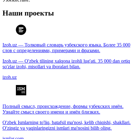
Наши проекты
Izoh.uz — Толковый словарь узбекского языка. Более 35 000
слов с определениями, примерами и фразами.
Izoh.uz — O'zbek tilining xalqona izohli lug'ati. 35 000 dan ortiq
so'zlar izohi, misollari va iboralari bilan.
izoh.uz
Полный смысл, происхождение, формы узбекских имён.
Узнайте смысл своего имени и имён близких.
O'zbek Ismlarning to'liq, batafsil ma'nosi, kelib chiqishi, shakllari.
O'zingiz va yaqinlaringizni ismlari ma'nosini bilib oling.
ismlar.com