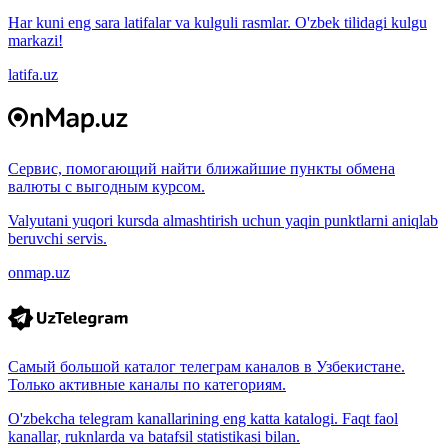
Har kuni eng sara latifalar va kulguli rasmlar. O'zbek tilidagi kulgu
markazi!
latifa.uz
Сервис, помогающий найти ближайшие пункты обмена
валюты с выгодным курсом.
Valyutani yuqori kursda almashtirish uchun yaqin punktlarni aniqlab
beruvchi servis.
onmap.uz
Самый большой каталог телеграм каналов в Узбекистане.
Только активные каналы по категориям.
O'zbekcha telegram kanallarining eng katta katalogi. Faqt faol
kanallar, ruknlarda va batafsil statistikasi bilan.