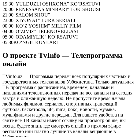
19:30
"YULDUZLI OSHXONA" KO‘RSATUVI
20:00
"RENESSANS MINBARI" TOK-SHOUSI
21:00
"SALOM SHOU"
23:00
"XIYONAT" TURK SERIALI
00:00
"KO‘Z YOSHIM" MILLIY FILM
04:00
"O‘ZIMIZ" TELENOVELLASI
05:00
"ODAMIYLIK" KO‘RSATUVI
05:30
KO‘NGIL KUYLARI
О проекте TvInfo — Телепрограмма
онлайн
TVinfo.uz — Программа передач всех популярных частных и
государственных телеканалов Узбекистана. Только актуальная
ТВ-программа с расписанием, временем, каналами и
названиями телевизионных передач на все каналы на сегодня,
завтра и ближайшую неделю. Не пропустите время начала
любимых фильмов, сериалов, спортивных трансляций
футбола, баскетбола, ufc, mma, бокс, новости, музыка,
мультфильмы и другие передачи. Для вашего удобства на
сайте все ТВ каналы имеют ссылку на просмотр online, вы
всегда будете знать где смотреть онлайн в прямом эфире
бесплатно или платно лучшие тв каналы вещающие в
Узбекистане.