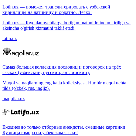
Lotin.uz — поможет транслитерировать с узбекской
кириллицы на латиницу и обратно. Легко!
Lotin.uz — foydalanuvchilarga berilgan matnni lotindan kirillga va
aksincha o'girish xizmatini taklif etadi.
lotin.uz
Самая большая коллекция пословиц и поговорок на трёх
языках (узбекский, русский, английский).
Maqol va naqllarning eng katta kolleksiyasi. Har bir maqol uchta
tilda (o'zbek, rus, ingliz).
maqollar.uz
Ежедневно только отборные анекдоты, смешные картинки.
Кузница юмора на узбекском языке!