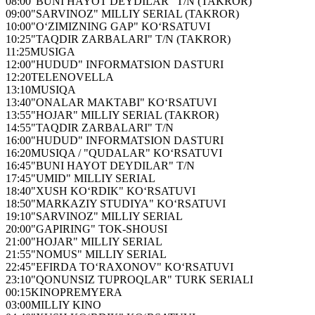
08:00
"BUNI HAYOT DEYDILAR" T/N (TAKROR)
09:00
"SARVINOZ" MILLIY SERIAL (TAKROR)
10:00
"O‘ZIMIZNING GAP" KO‘RSATUVI
10:25
"TAQDIR ZARBALARI" T/N (TAKROR)
11:25
MUSIGA
12:00
"HUDUD" INFORMATSION DASTURI
12:20
TELENOVELLA
13:10
MUSIQA
13:40
"ONALAR MAKTABI" KO‘RSATUVI
13:55
"HOJAR" MILLIY SERIAL (TAKROR)
14:55
"TAQDIR ZARBALARI" T/N
16:00
"HUDUD" INFORMATSION DASTURI
16:20
MUSIQA / "QUDALAR" KO‘RSATUVI
16:45
"BUNI HAYOT DEYDILAR" T/N
17:45
"UMID" MILLIY SERIAL
18:40
"XUSH KO‘RDIK" KO‘RSATUVI
18:50
"MARKAZIY STUDIYA" KO‘RSATUVI
19:10
"SARVINOZ" MILLIY SERIAL
20:00
"GAPIRING" TOK-SHOUSI
21:00
"HOJAR" MILLIY SERIAL
21:55
"NOMUS" MILLIY SERIAL
22:45
"EFIRDA TO‘RAXONOV" KO‘RSATUVI
23:10
"QONUNSIZ TUPROQLAR" TURK SERIALI
00:15
KINOPREMYERA
03:00
MILLIY KINO