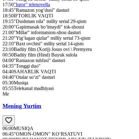
17:50
"Iqror" telenovella
18:45
"Ramazon yog‘dusi" dasturi
18:50
IFTORLIK VAQTI
19:15
"Dushman oila" milliy serial 29-qism
20:00
"Gapirmasak bo‘lmaydi" tok-shousi
21:00
"Millar" informatsion-shou dasturi
21:20
"Yig‘lagan qizlar" milliy serial 73-qism
22:10
"Baxt ovchisi" milliy serial 14-qism
23:10
Badiiy film (Xorij) Josus ovi \ Premyera
00:50
Badiiy film (Hind) Buyuk sulola
04:00
"Ramazon tuhfasi" dasturi
04:35
"Tonggi duo"
04:40
SAHARLIK VAQTI
04:40
"Otalar so‘zi" dasturi
05:30
Musiqa
05:55
Telekanal madhiyasi
Me
Mening Yurtim
06:00
MUSIQA
06:45
"OMON-OMON" KO‘RSATUVI