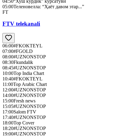
04:50
“Хуш кўрдик” кўрсатуви
05:00
Теленовелла: “Ҳаёт давом этар...”
FT
FTV telekanali
06:00
#FKOKTEYL
07:00
#FGOLD
08:00
#UZNONSTOP
08:30
Fkundalik
08:45
#UZNONSTOP
10:00
Top India Chart
10:40
#FKOKTEYL
11:00
Top Arabic Chart
12:00
#UZNONSTOP
14:00
#UZNONSTOP
15:00
Fresh news
15:05
#UZNONSTOP
17:00
Salom FTV
17:40
#UZNONSTOP
18:00
Top Cover
18:20
#UZNONSTOP
19:00
#UZNONSTOP