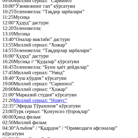
09:00
Миллий сериал: “Сарвиноз”
10:00
“Ўзимизнинг гап” кўрсатуви
10:25
Теленовелла: “Тақдир зарбалари”
11:25
Мусиқа
12:00
“Ҳудуд” дастури
12:20
Теленовелла:
13:10
Мусиқа
13:40
“Оналар мактаби” дастури
13:55
Миллий сериал: “Хожар”
14:55
Теленовелла: “Тақдирлар зарбалари”
16:00
“Ҳудуд” дастури
16:20
Мусиқа // “Қудалар” кўрсатуви
16:45
Теленовелла: “Буни ҳаёт дейдилар”
17:45
Миллий сериал: “Умид”
18:40
“Хуш кўрдик” кўрсатуви
19:00
Миллий сериал: “Сарвиноз”
20:00
Миллий сериал: “Ҳожар”
21:00
“Марказий студия” кўрсатуви
21:20
Миллий сериал: “Номус”
22:35
“Эфирда Тўрахонов” кўрсатуви
23:00
Турк сериал: “Қонунсиз тўпроқлар”
00:00
Ҳинд фильм:
02:50
Миллий фильм:
04:30
“Алъбом” / “Қадрдон” / “Орамиздаги афсоналар”
кўрсатуви