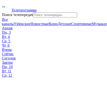
Телепрограмма
Поиск телепередач
Все
каналы
Узбекские
Новостные
Кино
Детские
Спортивные
Музыкал
Архив
Пн, 3
Вт, 4
Ср, 5
Чт, 6
Вчера
Сейчас
Сегодня
Завтра
Пн, 10
Вт, 11
Ср, 12