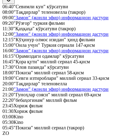
06:40
"Севимли кун" кўрсатуви
08:00
"Тақдирлар" теленовелла (такрор)
09:00
"Замон" (жонли эфир) информацион дастури
09:20
"Рўзғор" туркия фильми
11:30
"Қаҳқаҳа" кўрсатуви (такрор)
12:00
"Замон" (жонли эфир) информацион дастури
12:15
"Кўҳинур олмос изидан" ҳинд фильми
15:00
"Оила учун" Туркия сериали 147-қисм
16:00
"Замон" (жонли эфир) информацион дастури
16:15
"Орамиздаги одамлар" кўрсатуви
16:45
"Қора қути" миллий сериал 45-қисм
17:30
"Олов пазанда" кўрсатуви
18:00
"Покиза" миллий сериал 58-қисм
19:00
"Севги изтироблари" миллий сериал 33-қисм
20:00
"Тақдирлар" теленовелла
21:00
"Замон" (жонли эфир) информацион дастури
21:20
"Гуноҳлар сояси" миллий сериал 69-қисм
22:20
"бебаҳогинам" миллий фильм
23:45
Хориж фильм
01:30
Хориж фильм
03:00
Kino
05:30
Kino
05:45
"Покиза" миллий сериал (такрор)
ZO