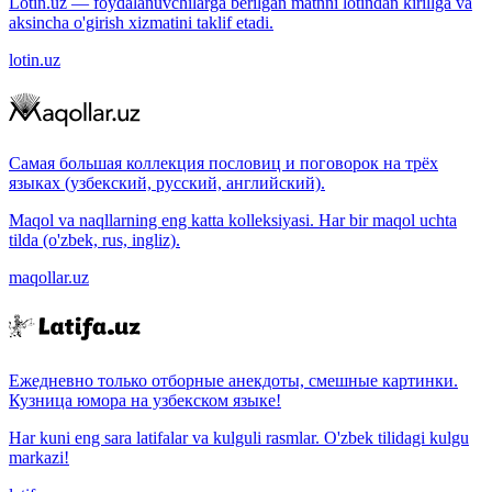
Lotin.uz — foydalanuvchilarga berilgan matnni lotindan kirillga va
aksincha o'girish xizmatini taklif etadi.
lotin.uz
Самая большая коллекция пословиц и поговорок на трёх
языках (узбекский, русский, английский).
Maqol va naqllarning eng katta kolleksiyasi. Har bir maqol uchta
tilda (o'zbek, rus, ingliz).
maqollar.uz
Ежедневно только отборные анекдоты, смешные картинки.
Кузница юмора на узбекском языке!
Har kuni eng sara latifalar va kulguli rasmlar. O'zbek tilidagi kulgu
markazi!