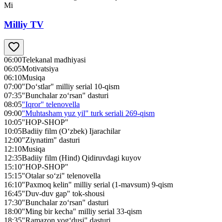
Mi
Milliy TV
06:00
Telekanal madhiyasi
06:05
Motivatsiya
06:10
Musiqa
07:00
"Do‘stlar" milliy serial 10-qism
07:35
"Bunchalar zo‘rsan" dasturi
08:05
"Iqror" telenovella
09:00
"Muhtasham yuz yil" turk seriali 269-qism
10:05
"HOP-SHOP"
10:05
Badiiy film (O‘zbek) Ijarachilar
12:00
"Ziynatim" dasturi
12:10
Musiqa
12:35
Badiiy film (Hind) Qidiruvdagi kuyov
15:10
"HOP-SHOP"
15:15
"Otalar so‘zi" telenovella
16:10
"Paxmoq kelin" milliy serial (1-mavsum) 9-qism
16:45
"Duv-duv gap" tok-shousi
17:30
"Bunchalar zo‘rsan" dasturi
18:00
"Ming bir kecha" milliy serial 33-qism
18:35
"Ramazon yog‘dusi" dasturi