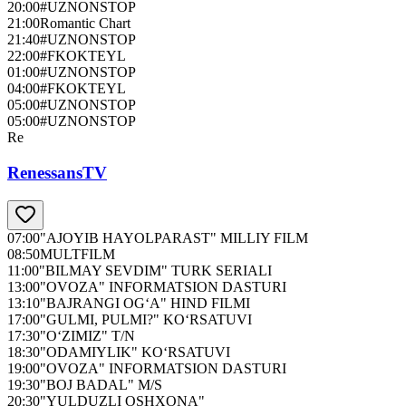
20:00
#UZNONSTOP
21:00
Romantic Chart
21:40
#UZNONSTOP
22:00
#FKOKTEYL
01:00
#UZNONSTOP
04:00
#FKOKTEYL
05:00
#UZNONSTOP
05:00
#UZNONSTOP
Re
RenessansTV
07:00
"AJOYIB HAYOLPARAST" MILLIY FILM
08:50
MULTFILM
11:00
"BILMAY SEVDIM" TURK SERIALI
13:00
"OVOZA" INFORMATSION DASTURI
13:10
"BAJRANGI OG‘A" HIND FILMI
17:00
"GULMI, PULMI?" KO‘RSATUVI
17:30
"O‘ZIMIZ" T/N
18:30
"ODAMIYLIK" KO‘RSATUVI
19:00
"OVOZA" INFORMATSION DASTURI
19:30
"BOJ BADAL" M/S
20:30
"YULDUZLI OSHXONA"