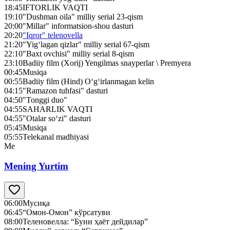
18:45
IFTORLIK VAQTI
19:10
"Dushman oila" milliy serial 23-qism
20:00
"Millar" informatsion-shou dasturi
20:20
"Iqror" telenovella
21:20
"Yig‘lagan qizlar" milliy serial 67-qism
22:10
"Baxt ovchisi" milliy serial 8-qism
23:10
Badiiy film (Xorij) Yengilmas snayperlar \ Premyera
00:45
Musiqa
00:55
Badiiy film (Hind) O‘g‘irlanmagan kelin
04:15
"Ramazon tuhfasi" dasturi
04:50
"Tonggi duo"
04:55
SAHARLIK VAQTI
04:55
"Otalar so‘zi" dasturi
05:45
Musiqa
05:55
Telekanal madhiyasi
Me
Mening Yurtim
06:00
Мусиқа
06:45
“Омон-Омон” кўрсатуви
08:00
Теленовелла: “Буни ҳаёт дейдилар”