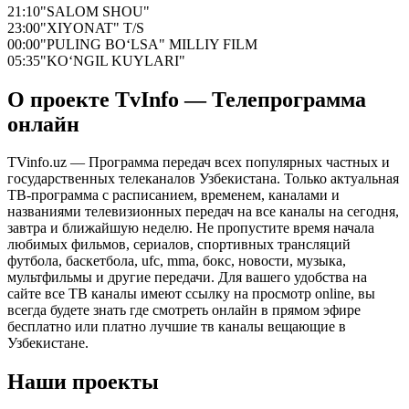
21:10
"SALOM SHOU"
23:00
"XIYONAT" T/S
00:00
"PULING BO‘LSA" MILLIY FILM
05:35
"KO‘NGIL KUYLARI"
О проекте TvInfo — Телепрограмма
онлайн
TVinfo.uz — Программа передач всех популярных частных и
государственных телеканалов Узбекистана. Только актуальная
ТВ-программа с расписанием, временем, каналами и
названиями телевизионных передач на все каналы на сегодня,
завтра и ближайшую неделю. Не пропустите время начала
любимых фильмов, сериалов, спортивных трансляций
футбола, баскетбола, ufc, mma, бокс, новости, музыка,
мультфильмы и другие передачи. Для вашего удобства на
сайте все ТВ каналы имеют ссылку на просмотр online, вы
всегда будете знать где смотреть онлайн в прямом эфире
бесплатно или платно лучшие тв каналы вещающие в
Узбекистане.
Наши проекты