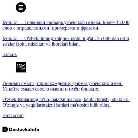
Izoh.uz — Толковый словарь узбекского языка. Более 35 000
слов с определениями, примерами и фразами.
Izoh.uz — O'zbek tilining xalqona izohli lug'ati. 35 000 dan ortiq
so'zlar izohi, misollari va iboralari bilan.
izoh.uz
Полный смысл, происхождение, формы узбекских имён.
Узнайте смысл своего имени и имён близких.
O'zbek Ismlarning to'liq, batafsil ma'nosi, kelib chiqishi, shakllari.
O'zingiz va yaqinlaringizni ismlari ma'nosini bilib oling.
ismlar.com