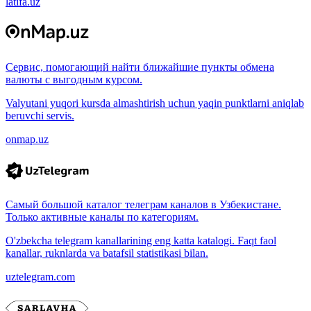
latifa.uz
Сервис, помогающий найти ближайшие пункты обмена
валюты с выгодным курсом.
Valyutani yuqori kursda almashtirish uchun yaqin punktlarni aniqlab
beruvchi servis.
onmap.uz
Самый большой каталог телеграм каналов в Узбекистане.
Только активные каналы по категориям.
O'zbekcha telegram kanallarining eng katta katalogi. Faqt faol
kanallar, ruknlarda va batafsil statistikasi bilan.
uztelegram.com