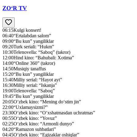
ZO‘R TV
06:15
Kulgi konsert!
06:40
“Ertalabdan salom”
09:00
“Bu kun” yangiliklar
09:20
Turk seriali: “Hukm”
10:30
Telenovella: “Saboq” (takror)
12:00
Hind kino: “Bahubali: Xotima”
14:00
“Online 360” (takror)
14:50
Musiqiy tanaffus
15:20
“Bu kun” yangiliklar
15:40
Milliy serial: “Hayot ayt”
16:30
Milliy serial: “Iskanja”
19:00
Telenovella: “Saboq”
19:45
“Bu kun” yangiliklar
20:05
O‘zbek kino: “Mening do‘stim jin”
22:00
“Uxlamaysizmi?”
23:30
O‘zbek kino: “O‘xshatmasdan uchratmas”
00:55
O‘zbek kino: “Yovuz”
02:25
O‘zbek kino: “Armonli dunyo”
04:20
“Ramazon suhbatlari”
04:45
O‘zbek kino: “Egizaklar oshiqlar”