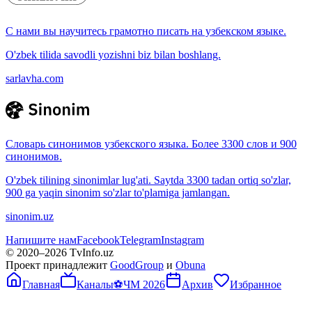
С нами вы научитесь грамотно писать на узбекском языке.
O'zbek tilida savodli yozishni biz bilan boshlang.
sarlavha.com
Словарь синонимов узбекского языка. Более 3300 слов и 900
синонимов.
O'zbek tilining sinonimlar lug'ati. Saytda 3300 tadan ortiq so'zlar,
900 ga yaqin sinonim so'zlar to'plamiga jamlangan.
sinonim.uz
Напишите нам
Facebook
Telegram
Instagram
© 2020–
2026
TvInfo.uz
Проект принадлежит
GoodGroup
и
Obuna
Главная
Каналы
⚽
ЧМ 2026
Архив
Избранное