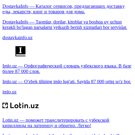
DostavkaInfo — Каталог сервисов, предлагающих доставку
еды, лекарств, книг и товаров для дома.
DostavkaInfo — Taomlar, dorilar, kitoblar va boshqa uy uchun
kerakli bo'lagan narsalarni yetkazib berish xizmatlari bor servislar.
dostavkainfo.uz
Imlo.uz — Орфографический словарь узбекского языка. В базе
более 87 000 слов.
Imlo.uz — O'zbek tilining imlo lug'ati. Saytda 87 000 ortiq so'z bor.
imlo.uz
Lotin.uz — поможет транслитерировать с узбекской
кириллицы на латиницу и обратно. Легко!