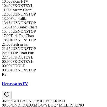
10:00
Salom FTV
10:40
#FKOKTEYL
11:00
Shazam Chart
12:00
#UZNONSTOP
13:00
Fkundalik
13:15
#UZNONSTOP
15:00
Top Arabic Chart
15:45
#UZNONSTOP
17:00
Turk Top Chart
18:00
#UZNONSTOP
21:00
Fresh news
21:15
#UZNONSTOP
22:00
TOP Chart Plus
22:40
#FKOKTEYL
00:00
#FKOKTEYL
00:00
#FGOLD
00:00
#UZNONSTOP
Re
RenessansTV
06:00
"BOJ BADAL" MILLIY SERIALI
08:50
"ENDI DADAM BO‘YDOQ" MILLIIY KINO