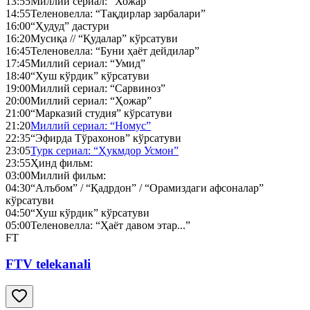
13:55
Миллий сериал: “Хожар”
14:55
Теленовелла: “Тақдирлар зарбалари”
16:00
“Ҳудуд” дастури
16:20
Мусиқа // “Қудалар” кўрсатуви
16:45
Теленовелла: “Буни ҳаёт дейдилар”
17:45
Миллий сериал: “Умид”
18:40
“Хуш кўрдик” кўрсатуви
19:00
Миллий сериал: “Сарвиноз”
20:00
Миллий сериал: “Ҳожар”
21:00
“Марказий студия” кўрсатуви
21:20
Миллий сериал: “Номус”
22:35
“Эфирда Тўрахонов” кўрсатуви
23:05
Турк сериал: “Ҳукмдор Усмон”
23:55
Ҳинд фильм:
03:00
Миллий фильм:
04:30
“Алъбом” / “Қадрдон” / “Орамиздаги афсоналар”
кўрсатуви
04:50
“Хуш кўрдик” кўрсатуви
05:00
Теленовелла: “Ҳаёт давом этар...”
FT
FTV telekanali