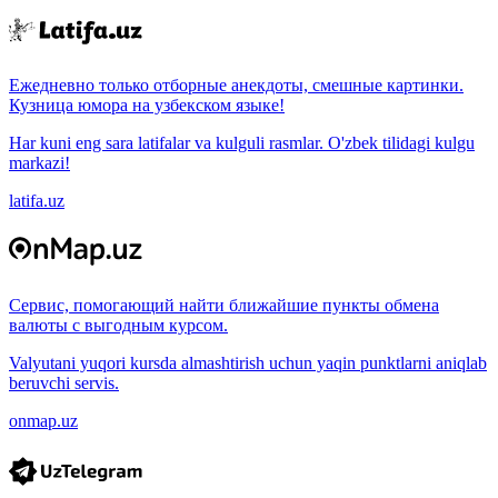
Ежедневно только отборные анекдоты, смешные картинки.
Кузница юмора на узбекском языке!
Har kuni eng sara latifalar va kulguli rasmlar. O'zbek tilidagi kulgu
markazi!
latifa.uz
Сервис, помогающий найти ближайшие пункты обмена
валюты с выгодным курсом.
Valyutani yuqori kursda almashtirish uchun yaqin punktlarni aniqlab
beruvchi servis.
onmap.uz