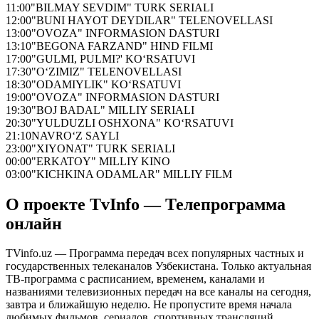
11:00
"BILMAY SEVDIM" TURK SERIALI
12:00
"BUNI HAYOT DEYDILAR" TELENOVELLASI
13:00
"OVOZA" INFORMASION DASTURI
13:10
"BEGONA FARZAND" HIND FILMI
17:00
"GULMI, PULMI?' KO‘RSATUVI
17:30
"O‘ZIMIZ" TELENOVELLASI
18:30
"ODAMIYLIK" KO‘RSATUVI
19:00
"OVOZA" INFORMASION DASTURI
19:30
"BOJ BADAL" MILLIY SERIALI
20:30
"YULDUZLI OSHXONA" KO‘RSATUVI
21:10
NAVRO‘Z SAYLI
23:00
"XIYONAT" TURK SERIALI
00:00
"ERKATOY" MILLIY KINO
03:00
"KICHKINA ODAMLAR" MILLIY FILM
О проекте TvInfo — Телепрограмма
онлайн
TVinfo.uz — Программа передач всех популярных частных и
государственных телеканалов Узбекистана. Только актуальная
ТВ-программа с расписанием, временем, каналами и
названиями телевизионных передач на все каналы на сегодня,
завтра и ближайшую неделю. Не пропустите время начала
любимых фильмов, сериалов, спортивных трансляций