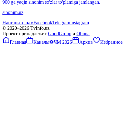
900 ga yaqin sinonim so'zlar to'plamiga jamlangan.
sinonim.uz
Напишите нам
Facebook
Telegram
Instagram
© 2020–
2026
TvInfo.uz
Проект принадлежит
GoodGroup
и
Obuna
Главная
Каналы
⚽
ЧМ 2026
Архив
Избранное