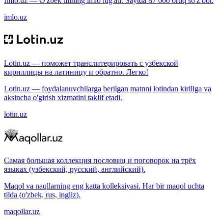
Imlo.uz — O'zbek tilining imlo lug'ati. Saytda 87 000 ortiq so'z bor.
imlo.uz
Lotin.uz — поможет транслитерировать с узбекской
кириллицы на латиницу и обратно. Легко!
Lotin.uz — foydalanuvchilarga berilgan matnni lotindan kirillga va
aksincha o'girish xizmatini taklif etadi.
lotin.uz
Самая большая коллекция пословиц и поговорок на трёх
языках (узбекский, русский, английский).
Maqol va naqllarning eng katta kolleksiyasi. Har bir maqol uchta
tilda (o'zbek, rus, ingliz).
maqollar.uz