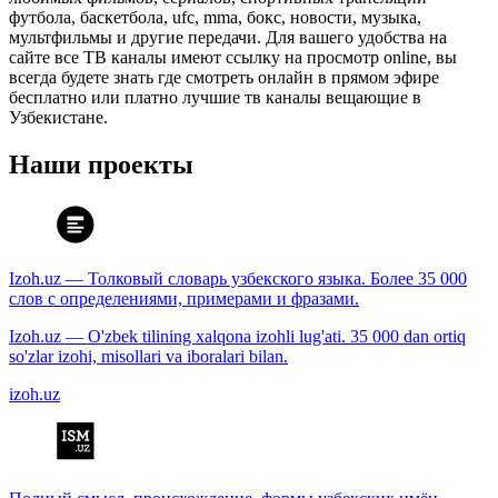
футбола, баскетбола, ufc, mma, бокс, новости, музыка,
мультфильмы и другие передачи. Для вашего удобства на
сайте все ТВ каналы имеют ссылку на просмотр online, вы
всегда будете знать где смотреть онлайн в прямом эфире
бесплатно или платно лучшие тв каналы вещающие в
Узбекистане.
Наши проекты
Izoh.uz — Толковый словарь узбекского языка. Более 35 000
слов с определениями, примерами и фразами.
Izoh.uz — O'zbek tilining xalqona izohli lug'ati. 35 000 dan ortiq
so'zlar izohi, misollari va iboralari bilan.
izoh.uz