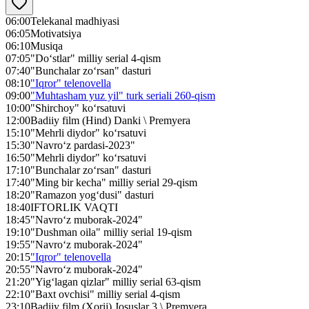
06:00
Telekanal madhiyasi
06:05
Motivatsiya
06:10
Musiqa
07:05
"Do‘stlar" milliy serial 4-qism
07:40
"Bunchalar zo‘rsan" dasturi
08:10
"Iqror" telenovella
09:00
"Muhtasham yuz yil" turk seriali 260-qism
10:00
"Shirchoy" ko‘rsatuvi
12:00
Badiiy film (Hind) Danki \ Premyera
15:10
"Mehrli diydor" ko‘rsatuvi
15:30
"Navro‘z pardasi-2023"
16:50
"Mehrli diydor" ko‘rsatuvi
17:10
"Bunchalar zo‘rsan" dasturi
17:40
"Ming bir kecha" milliy serial 29-qism
18:20
"Ramazon yog‘dusi" dasturi
18:40
IFTORLIK VAQTI
18:45
"Navro‘z muborak-2024"
19:10
"Dushman oila" milliy serial 19-qism
19:55
"Navro‘z muborak-2024"
20:15
"Iqror" telenovella
20:55
"Navro‘z muborak-2024"
21:20
"Yig‘lagan qizlar" milliy serial 63-qism
22:10
"Baxt ovchisi" milliy serial 4-qism
23:10
Badiiy film (Xorij) Josuslar 3 \ Premyera