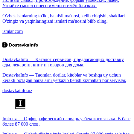
Полный смысл, происхождение, формы узбекских имён.
Узнайте смысл своего имени и имён близких.
O'zbek Ismlarning to'liq, batafsil ma'nosi, kelib chiqishi, shakllari.
O'zingiz va yaqinlaringizni ismlari ma'nosini bilib oling.
ismlar.com
DostavkaInfo — Каталог сервисов, предлагающих доставку
еды, лекарств, книг и товаров для дома.
DostavkaInfo — Taomlar, dorilar, kitoblar va boshqa uy uchun
kerakli bo'lagan narsalarni yetkazib berish xizmatlari bor servislar.
dostavkainfo.uz
Imlo.uz — Орфографический словарь узбекского языка. В базе
более 87 000 слов.