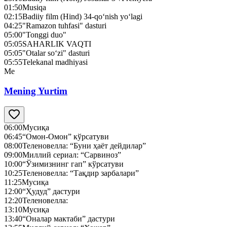
01:50
Musiqa
02:15
Badiiy film (Hind) 34-qo‘nish yo‘lagi
04:25
"Ramazon tuhfasi" dasturi
05:00
"Tonggi duo"
05:05
SAHARLIK VAQTI
05:05
"Otalar so‘zi" dasturi
05:55
Telekanal madhiyasi
Me
Mening Yurtim
06:00
Мусиқа
06:45
“Омон-Омон” кўрсатуви
08:00
Теленовелла: “Буни ҳаёт дейдилар”
09:00
Миллий сериал: “Сарвиноз”
10:00
“Ўзимизнинг гап” кўрсатуви
10:25
Теленовелла: “Тақдир зарбалари”
11:25
Мусиқа
12:00
“Ҳудуд” дастури
12:20
Теленовелла:
13:10
Мусиқа
13:40
“Оналар мактаби” дастури