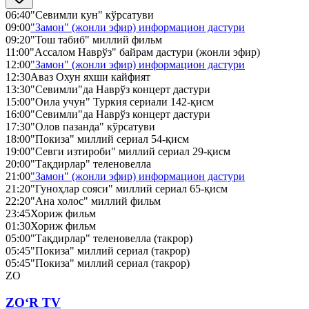
06:40
"Севимли кун" кўрсатуви
09:00
"Замон" (жонли эфир) информацион дастури
09:20
"Тош табиб" миллий фильм
11:00
"Ассалом Наврўз" байрам дастури (жонли эфир)
12:00
"Замон" (жонли эфир) информацион дастури
12:30
Аваз Охун яхши кайфият
13:30
"Севимли"да Наврўз концерт дастури
15:00
"Оила учун" Туркия сериали 142-қисм
16:00
"Севимли"да Наврўз концерт дастури
17:30
"Олов пазанда" кўрсатуви
18:00
"Покиза" миллий сериал 54-қисм
19:00
"Севги изтироби" миллий сериал 29-қисм
20:00
"Тақдирлар" теленовелла
21:00
"Замон" (жонли эфир) информацион дастури
21:20
"Гуноҳлар сояси" миллий сериал 65-қисм
22:20
"Ана холос" миллий фильм
23:45
Хориж фильм
01:30
Хориж фильм
05:00
"Тақдирлар" теленовелла (такрор)
05:45
"Покиза" миллий сериал (такрор)
05:45
"Покиза" миллий сериал (такрор)
ZO
ZO‘R TV