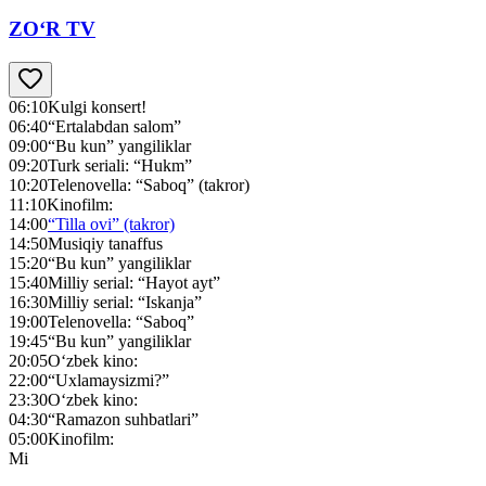
ZO‘R TV
06:10
Kulgi konsert!
06:40
“Ertalabdan salom”
09:00
“Bu kun” yangiliklar
09:20
Turk seriali: “Hukm”
10:20
Telenovella: “Saboq” (takror)
11:10
Kinofilm:
14:00
“Tilla ovi” (takror)
14:50
Musiqiy tanaffus
15:20
“Bu kun” yangiliklar
15:40
Milliy serial: “Hayot ayt”
16:30
Milliy serial: “Iskanja”
19:00
Telenovella: “Saboq”
19:45
“Bu kun” yangiliklar
20:05
O‘zbek kino:
22:00
“Uxlamaysizmi?”
23:30
O‘zbek kino:
04:30
“Ramazon suhbatlari”
05:00
Kinofilm:
Mi