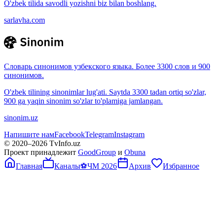
O'zbek tilida savodli yozishni biz bilan boshlang.
sarlavha.com
Словарь синонимов узбекского языка. Более 3300 слов и 900
синонимов.
O'zbek tilining sinonimlar lug'ati. Saytda 3300 tadan ortiq so'zlar,
900 ga yaqin sinonim so'zlar to'plamiga jamlangan.
sinonim.uz
Напишите нам
Facebook
Telegram
Instagram
© 2020–
2026
TvInfo.uz
Проект принадлежит
GoodGroup
и
Obuna
Главная
Каналы
⚽
ЧМ 2026
Архив
Избранное