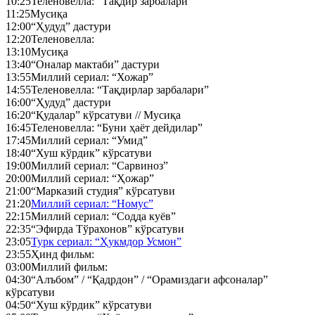
10:25
Теленовелла: “Тақдир зарбалари”
11:25
Мусиқа
12:00
“Ҳудуд” дастури
12:20
Теленовелла:
13:10
Мусиқа
13:40
“Оналар мактаби” дастури
13:55
Миллий сериал: “Хожар”
14:55
Теленовелла: “Тақдирлар зарбалари”
16:00
“Ҳудуд” дастури
16:20
“Қудалар” кўрсатуви // Мусиқа
16:45
Теленовелла: “Буни ҳаёт дейдилар”
17:45
Миллий сериал: “Умид”
18:40
“Хуш кўрдик” кўрсатуви
19:00
Миллий сериал: “Сарвиноз”
20:00
Миллий сериал: “Ҳожар”
21:00
“Марказий студия” кўрсатуви
21:20
Миллий сериал: “Номус”
22:15
Миллий сериал: “Содда куёв”
22:35
“Эфирда Тўрахонов” кўрсатуви
23:05
Турк сериал: “Ҳукмдор Усмон”
23:55
Ҳинд фильм:
03:00
Миллий фильм:
04:30
“Алъбом” / “Қадрдон” / “Орамиздаги афсоналар”
кўрсатуви
04:50
“Хуш кўрдик” кўрсатуви