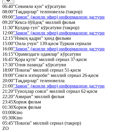
06:40
"Севимли кун" кўрсатуви
08:00
"Тақдирлар" теленовелла (такрор)
09:00
"Замон" (жонли эфир) информацион дастури
09:20
"Кекса бўйдоқ" миллий фильм
11:30
"Кулдир гуп" кўрсатуви (такрор)
12:00
"Замон" (жонли эфир) информацион дастури
12:15
"Никоҳ қадри" ҳинд фильми
15:00
"Оила учун" 139-қисм Туркия сериали
16:00
"Замон" (жонли эфир) информацион дастури
16:15
"Орамиздаги одамлар" кўрсатуви
16:45
"Қора қути" миллий сериал 37-қисм
17:30
"Олов пазанда" кўрсатуви
18:00
"Покиза" миллий сериал 51-қисм
19:00
"Севги изтироби" миллий сериал 26-қисм
20:00
"Тақдирлар" теленовелла
21:00
"Замон" (жонли эфир) информацион дастури
21:20
"Гуноҳлар сояси" миллий сериал 62-қисм
22:20
"Амиран" миллий фильм
23:45
Хориж фильм
01:30
Хориж фильм
03:00
Kino
05:30
Kino
05:45
"Покиза" миллий сериал (такрор)
ZO