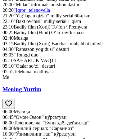
20:00
"Millar" informatsion-shou dasturi
20:20
"Iqror" telenovella
21:20
"Yig‘lagan qizlar" milliy serial 60-qism
22:10
"Baxt ovchisi" milliy serial 1-qism
23:10
Badiiy film (Xorij) To‘fon \ Premyera
00:25
Badiiy film (Hind) O‘ta xavfli shaxs
02:40
Musiqa
03:15
Badiiy film (Xorij) Barchasi muhabbat tufayli
04:30
"Ramazon yog‘dusi" dasturi
05:05
"Tonggi duo"
05:10
SAHARLIK VAQTI
05:10
"Otalar so‘zi" dasturi
05:55
Telekanal madhiyasi
Me
Mening Yurtim
06:00
Мусиқа
06:45
“Омон-Омон” кўрсатуви
08:00
Теленовелла: “Буни ҳаёт дейдилар”
09:00
Миллий сериал: “Сарвиноз”
10:00
“Ўзимизнинг гап” кўрсатуви