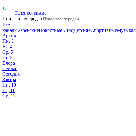
Телепрограмма
Поиск телепередач
Все
каналы
Узбекские
Новостные
Кино
Детские
Спортивные
Музыкал
Архив
Пн, 3
Вт, 4
Ср, 5
Чт, 6
Вчера
Сейчас
Сегодня
Завтра
Пн, 10
Вт, 11
Ср, 12