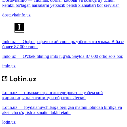
DostavkaInfo — Taomlar, dorilar, kitoblar va boshqa uy uchun
kerakli bo'lagan narsalarni yetkazib berish xizmatlari bor servislar.
dostavkainfo.uz
Imlo.uz — Орфографический словарь узбекского языка. В базе
более 87 000 слов.
Imlo.uz — O'zbek tilining imlo lug'ati. Saytda 87 000 ortiq so'z bor.
imlo.uz
Lotin.uz — поможет транслитерировать с узбекской
кириллицы на латиницу и обратно. Легко!
Lotin.uz — foydalanuvchilarga berilgan matnni lotindan kirillga va
aksincha o'girish xizmatini taklif etadi.
lotin.uz