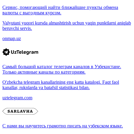
Сервис, помогающий найти ближайшие пункты обмена
валюты с выгодным курсом.
Valyutani yuqori kursda almashtirish uchun yaqin punktlarni aniqlab
beruvchi servis.
onmap.uz
Самый большой каталог телеграм каналов в Узбекистане.
Только активные каналы по категориям.
O'zbekcha telegram kanallarining eng katta katalogi. Faqt faol
kanallar, ruknlarda va batafsil statistikasi bilan.
uztelegram.com
С нами вы научитесь грамотно писать на узбекском языке.