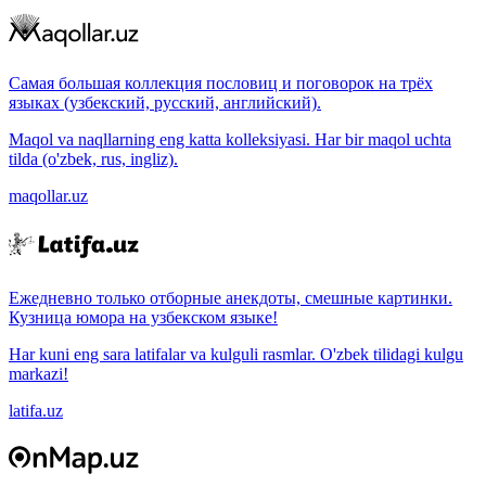
Самая большая коллекция пословиц и поговорок на трёх
языках (узбекский, русский, английский).
Maqol va naqllarning eng katta kolleksiyasi. Har bir maqol uchta
tilda (o'zbek, rus, ingliz).
maqollar.uz
Ежедневно только отборные анекдоты, смешные картинки.
Кузница юмора на узбекском языке!
Har kuni eng sara latifalar va kulguli rasmlar. O'zbek tilidagi kulgu
markazi!
latifa.uz