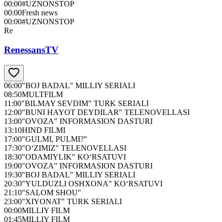
00:00
#UZNONSTOP
00:00
Fresh news
00:00
#UZNONSTOP
Re
RenessansTV
06:00
"BOJ BADAL" MILLIY SERIALI
08:50
MULTFILM
11:00
"BILMAY SEVDIM" TURK SERIALI
12:00
"BUNI HAYOT DEYDILAR" TELENOVELLASI
13:00
"OVOZA" INFORMASION DASTURI
13:10
HIND FILMI
17:00
"GULMI, PULMI?"
17:30
"O‘ZIMIZ" TELENOVELLASI
18:30
"ODAMIYLIK" KO‘RSATUVI
19:00
"OVOZA" INFORMASION DASTURI
19:30
"BOJ BADAL" MILLIY SERIALI
20:30
"YULDUZLI OSHXONA" KO‘RSATUVI
21:10
"SALOM SHOU"
23:00
"XIYONAT" TURK SERIALI
00:00
MILLIY FILM
01:45
MILLIY FILM