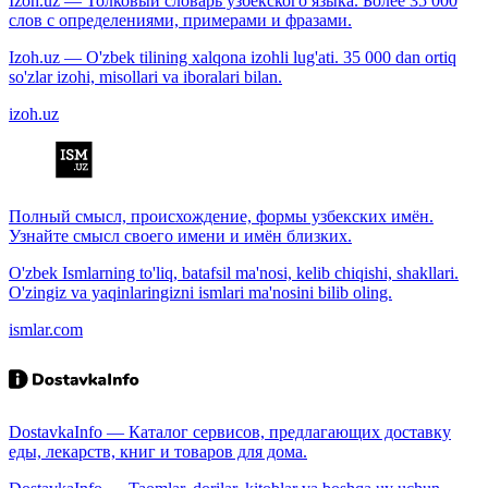
Izoh.uz — Толковый словарь узбекского языка. Более 35 000
слов с определениями, примерами и фразами.
Izoh.uz — O'zbek tilining xalqona izohli lug'ati. 35 000 dan ortiq
so'zlar izohi, misollari va iboralari bilan.
izoh.uz
Полный смысл, происхождение, формы узбекских имён.
Узнайте смысл своего имени и имён близких.
O'zbek Ismlarning to'liq, batafsil ma'nosi, kelib chiqishi, shakllari.
O'zingiz va yaqinlaringizni ismlari ma'nosini bilib oling.
ismlar.com
DostavkaInfo — Каталог сервисов, предлагающих доставку
еды, лекарств, книг и товаров для дома.