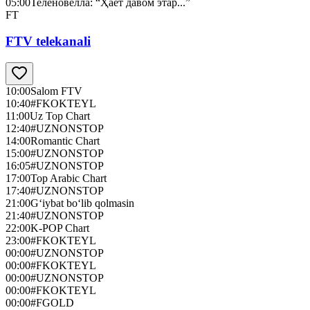
05:00
Теленовелла: “Ҳаёт давом этар...”
FT
FTV telekanali
10:00
Salom FTV
10:40
#FKOKTEYL
11:00
Uz Top Chart
12:40
#UZNONSTOP
14:00
Romantic Chart
15:00
#UZNONSTOP
16:05
#UZNONSTOP
17:00
Top Arabic Chart
17:40
#UZNONSTOP
21:00
G‘iybat bo‘lib qolmasin
21:40
#UZNONSTOP
22:00
K-POP Chart
23:00
#FKOKTEYL
00:00
#UZNONSTOP
00:00
#FKOKTEYL
00:00
#UZNONSTOP
00:00
#FKOKTEYL
00:00
#FGOLD