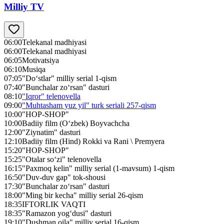
Milliy TV
06:00
Telekanal madhiyasi
06:00
Telekanal madhiyasi
06:05
Motivatsiya
06:10
Musiqa
07:05
"Do‘stlar" milliy serial 1-qism
07:40
"Bunchalar zo‘rsan" dasturi
08:10
"Iqror" telenovella
09:00
"Muhtasham yuz yil" turk seriali 257-qism
10:00
"HOP-SHOP"
10:00
Badiiy film (O‘zbek) Boyvachcha
12:00
"Ziynatim" dasturi
12:10
Badiiy film (Hind) Rokki va Rani \ Premyera
15:20
"HOP-SHOP"
15:25
"Otalar so‘zi" telenovella
16:15
"Paxmoq kelin" milliy serial (1-mavsum) 1-qism
16:50
"Duv-duv gap" tok-shousi
17:30
"Bunchalar zo‘rsan" dasturi
18:00
"Ming bir kecha" milliy serial 26-qism
18:35
IFTORLIK VAQTI
18:35
"Ramazon yog‘dusi" dasturi
19:10
"Dushman oila" milliy serial 16-qism