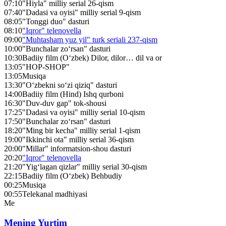
07:10
"Hiyla" milliy serial 26-qism
07:40
"Dadasi va oyisi" milliy serial 9-qism
08:05
"Tonggi duo" dasturi
08:10
"Iqror" telenovella
09:00
"Muhtasham yuz yil" turk seriali 237-qism
10:00
"Bunchalar zo‘rsan" dasturi
10:30
Badiiy film (O‘zbek) Dilor, dilor… dil va or
13:05
"HOP-SHOP"
13:05
Musiqa
13:30
"O‘zbekni so‘zi qiziq" dasturi
14:00
Badiiy film (Hind) Ishq qurboni
16:30
"Duv-duv gap" tok-shousi
17:25
"Dadasi va oyisi" milliy serial 10-qism
17:50
"Bunchalar zo‘rsan" dasturi
18:20
"Ming bir kecha" milliy serial 1-qism
19:00
"Ikkinchi ota" milliy serial 36-qism
20:00
"Millar" informatsion-shou dasturi
20:20
"Iqror" telenovella
21:20
"Yig‘lagan qizlar" milliy serial 30-qism
22:15
Badiiy film (O‘zbek) Behbudiy
00:25
Musiqa
00:55
Telekanal madhiyasi
Me
Mening Yurtim