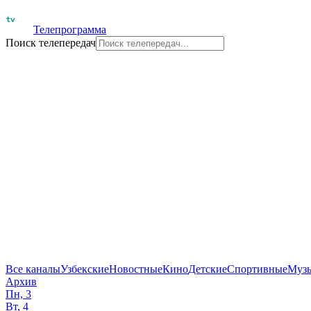
Телепрограмма
Поиск телепередач
Все каналы
Узбекские
Новостные
Кино
Детские
Спортивные
Муз
Архив
Пн, 3
Вт, 4