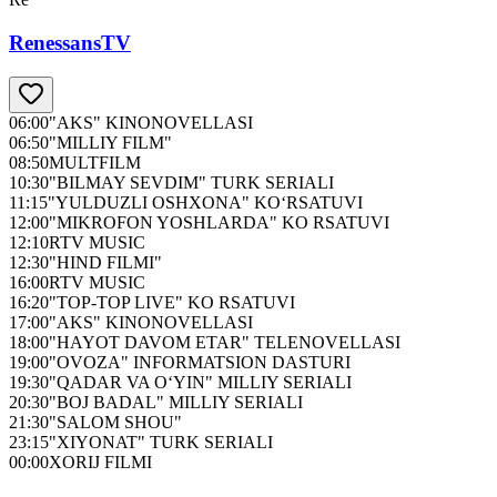
RenessansTV
06:00
"AKS" KINONOVELLASI
06:50
"MILLIY FILM"
08:50
MULTFILM
10:30
"BILMAY SEVDIM" TURK SERIALI
11:15
"YULDUZLI OSHXONA" KO‘RSATUVI
12:00
"MIKROFON YOSHLARDA" KO RSATUVI
12:10
RTV MUSIC
12:30
"HIND FILMI"
16:00
RTV MUSIC
16:20
"TOP-TOP LIVE" KO RSATUVI
17:00
"AKS" KINONOVELLASI
18:00
"HAYOT DAVOM ETAR" TELENOVELLASI
19:00
"OVOZA" INFORMATSION DASTURI
19:30
"QADAR VA O‘YIN" MILLIY SERIALI
20:30
"BOJ BADAL" MILLIY SERIALI
21:30
"SALOM SHOU"
23:15
"XIYONAT" TURK SERIALI
00:00
XORIJ FILMI