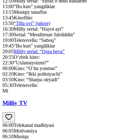
12:10
Milliy serial: “Sizsiz o‘tmas kunlarim”
13:00
“Bu kun” yangiliklar
13:15
Musiqiy tanaffus
13:45
Kinofilm:
15:50
“Tilla ovi” (takror)
16:30
Milliy serial: “Hayot ayt”
17:30
Serial: “Mendirman Jaloliddin”
19:00
Telenovella: “Saboq”
19:45
“Bu kun” yangiliklar
20:05
Milliy serial: “Qora beva”
20:55
O‘zbek kino:
22:30
“Uxlamaysizmi?”
00:00
Kino: “O‘tta yonmas”
02:10
Kino: “Ikki politsiyachi”
03:50
Kino: “Sharpa otryadi”
05:30
Telenovella:
Mi
Milliy TV
06:00
Telekanal madhiyasi
06:05
Motivatsiya
06:10
Musiqa