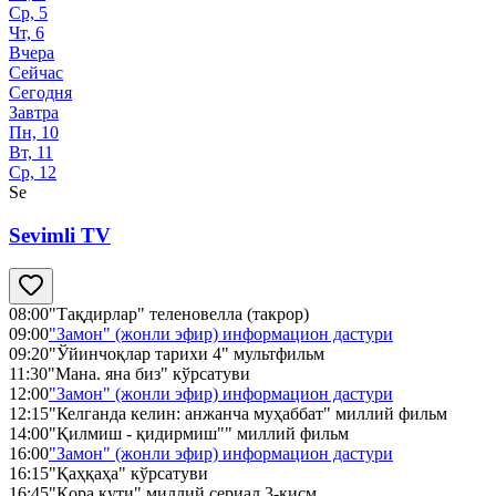
Ср, 5
Чт, 6
Вчера
Сейчас
Сегодня
Завтра
Пн, 10
Вт, 11
Ср, 12
Se
Sevimli TV
08:00
"Тақдирлар" теленовелла (такрор)
09:00
"Замон" (жонли эфир) информацион дастури
09:20
"Ўйинчоқлар тарихи 4" мультфильм
11:30
"Мана. яна биз" кўрсатуви
12:00
"Замон" (жонли эфир) информацион дастури
12:15
"Келганда келин: анжанча муҳаббат" миллий фильм
14:00
"Қилмиш - қидирмиш"" миллий фильм
16:00
"Замон" (жонли эфир) информацион дастури
16:15
"Қаҳқаҳа" кўрсатуви
16:45
"Қора қути" миллий сериал 3-қисм