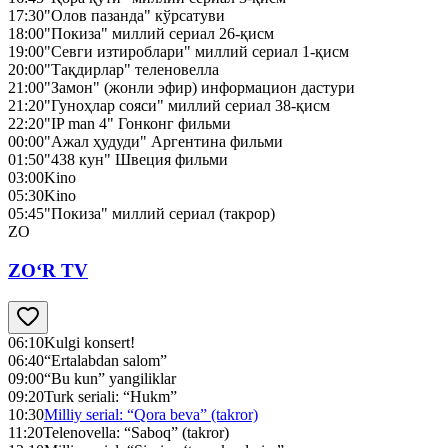
17:30
"Олов пазанда" кўрсатуви
18:00
"Покиза" миллий сериал 26-қисм
19:00
"Севги изтироблари" миллий сериал 1-қисм
20:00
"Тақдирлар" теленовелла
21:00
"Замон" (жонли эфир) информацион дастури
21:20
"Гуноҳлар сояси" миллий сериал 38-қисм
22:20
"IP man 4" Гонконг фильми
00:00
"Ажал ҳудуди" Аргентина фильми
01:50
"438 кун" Швеция фильми
03:00
Kino
05:30
Kino
05:45
"Покиза" миллий сериал (такрор)
ZO
ZO‘R TV
06:10
Kulgi konsert!
06:40
“Ertalabdan salom”
09:00
“Bu kun” yangiliklar
09:20
Turk seriali: “Hukm”
10:30
Milliy serial: “Qora beva” (takror)
11:20
Telenovella: “Saboq” (takror)