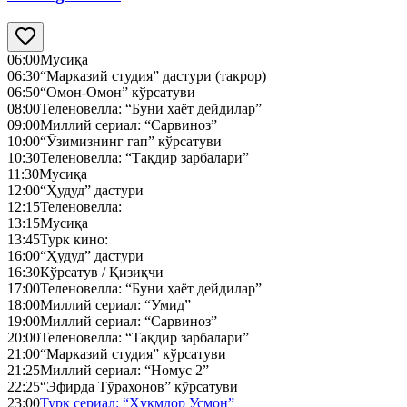
06:00
Мусиқа
06:30
“Марказий студия” дастури (такрор)
06:50
“Омон-Омон” кўрсатуви
08:00
Теленовелла: “Буни ҳаёт дейдилар”
09:00
Миллий сериал: “Сарвиноз”
10:00
“Ўзимизнинг гап” кўрсатуви
10:30
Теленовелла: “Тақдир зарбалари”
11:30
Мусиқа
12:00
“Ҳудуд” дастури
12:15
Теленовелла:
13:15
Мусиқа
13:45
Турк кино:
16:00
“Ҳудуд” дастури
16:30
Кўрсатув / Қизиқчи
17:00
Теленовелла: “Буни ҳаёт дейдилар”
18:00
Миллий сериал: “Умид”
19:00
Миллий сериал: “Сарвиноз”
20:00
Теленовелла: “Тақдир зарбалари”
21:00
“Марказий студия” кўрсатуви
21:25
Миллий сериал: “Номус 2”
22:25
“Эфирда Тўрахонов” кўрсатуви
23:00
Турк сериал: “Ҳукмдор Усмон”