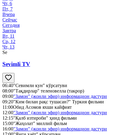
Чт, 6
Пт, 7
Вчера
Сейчас
Сегодня
Завтра
Вт, 11
Ср, 12
Чт, 13
Se
Sevimli TV
06:40
"Севимли кун" кўрсатуви
08:00
"Тақдирлар" теленовелла (такрор)
09:00
"Замон" (жонли эфир) информацион дастури
09:20
"Ким билан рақс тушасан?" Туркия фильми
11:00
Обид Асомов яхши кайфият
12:00
"Замон" (жонли эфир) информацион дастури
12:15
"Қалб изтироби" ҳинд фильми
15:00
"Жаҳолат" миллий фильм
16:00
"Замон" (жонли эфир) информацион дастури
17:00
"Янги ҳаёт" кўрсатуви