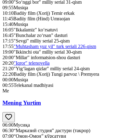
09:00
"So‘nggi bor" milliy serial 31-qism
09:55
Musiqa
10:10
Badiiy film (Xorij) Temir erkak
11:45
Badiiy film (Hind) Umraojan
15:40
Musiqa
16:05
"Ikkalamiz" ko‘rsatuvi
16:45
"Bunchalar zo‘rsan" dasturi
17:15
"Sevgi" milliy serial 25-qism
17:55
"Muhtasham yuz yil" turk seriali 226-qism
19:00
"Ikkinchi ota" milliy serial 30-qism
20:00
"Millar" informatsion-shou dasturi
20:20
"Iqror" telenovella
21:20
"Yig‘lagan qizlar" milliy serial 24-qism
22:20
Badiiy film (Xorij) Tungi parvoz \ Premyera
00:00
Musiqa
00:55
Telekanal madhiyasi
Me
Mening Yurtim
06:00
Мусиқа
06:30
“Марказий студия” дастури (такрор)
07:00
“Омон-Омон” кўрсатуви