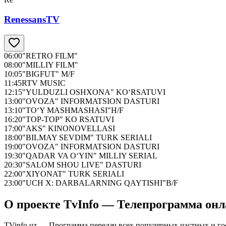
RenessansTV
06:00
"RETRO FILM"
08:00
"MILLIY FILM"
10:05
"BIGFUT" M/F
11:45
RTV MUSIC
12:15
"YULDUZLI OSHXONA" KO‘RSATUVI
13:00
"OVOZA" INFORMATSION DASTURI
13:10
"TO‘Y MASHMASHASI"H/F
16:20
"TOP-TOP" KO RSATUVI
17:00
"AKS" KINONOVELLASI
18:00
"BILMAY SEVDIM" TURK SERIALI
19:00
"OVOZA" INFORMATSION DASTURI
19:30
"QADAR VA O‘YIN" MILLIY SERIAL
20:30
"SALOM SHOU LIVE" DASTURI
22:00
"XIYONAT" TURK SERIALI
23:00
"UCH X: DARBALARNING QAYTISHI"B/F
О проекте TvInfo — Телепрограмма он
TVinfo.uz — Программа передач всех популярных частных и го