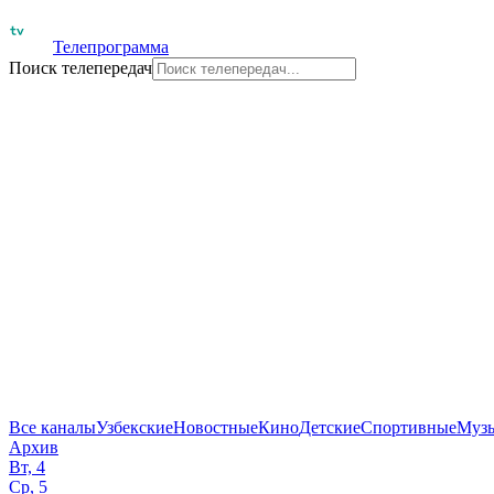
Телепрограмма
Поиск телепередач
Все каналы
Узбекские
Новостные
Кино
Детские
Спортивные
Муз
Архив
Вт, 4
Ср, 5