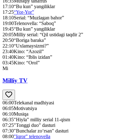
16:35
Musiqiy tanaffus
17:10
“Bu kun” yangiliklar
17:25
“Yor-Yor”
18:10
Serial: “Muzlagan bahor”
19:00
Telenovella: “Saboq”
19:45
“Bu kun” yangiliklar
20:05
Milliy serial: “Qil ustidagi taqdir 2”
20:50
“Boriga baraka”
22:10
“Uxlamaysizmi?”
23:40
Kino: “Azozil”
01:40
Kino: “Iblis izidan”
03:45
Kino: “Orol”
Mi
Milliy TV
06:00
Telekanal madhiyasi
06:05
Motivatsiya
06:10
Musiqa
06:35
"Hiyla" milliy serial 11-qism
07:25
"Tonggi duo" dasturi
07:30
"Bunchalar zo‘rsan" dasturi
08:00
"Iqror" telenovella