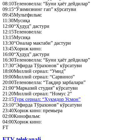
08:10
Теленовелла: “Буни ҳаёт дейдилар”
09:15
“Ўзимизнинг гап” кўрсатуви
09:45
Мультфильм:
11:30
Мусиқа
12:00
“Ҳудуд” дастури
12:15
Теленовелла:
13:15
Мусиқа
13:30
“Оналар мактаби” дастури
13:45
Хориж кино:
16:00
“Ҳудуд” дастури
16:30
Теленовелла: “Буни ҳаёт дейдилар”
17:30
“Эфирда Тўрахонов” кўрсатуви
18:00
Миллий сериал: “Умид”
19:00
Миллий сериал: “Сарвиноз”
20:00
Теленовелла: “Тақдир зарбалари”
21:00
“Марказий студия” кўрсатуви
21:20
Миллий сериал: “Номус 2”
22:15
Турк сериал: “Ҳукмдор Усмон”
23:10
“Эфирда Тўрахонов” кўрсатуви
23:40
Хориж кино: премьера
02:00
Кинофильм:
04:00
Хориж кино:
FT
FTV telekanali