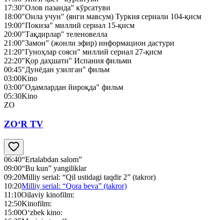
17:30
"Олов пазанда" кўрсатуви
18:00
"Оила учун" (янги мавсум) Туркия сериали 104-қисм
19:00
"Покиза" миллий сериал 15-қисм
20:00
"Тақдирлар" теленовелла
21:00
"Замон" (жонли эфир) информацион дастури
21:20
"Гуноҳлар сояси" миллий сериал 27-қисм
22:20
"Қор даҳшати" Испания фильми
00:45
"Дунёдан узилган" фильм
03:00
Kino
03:00
"Одамлардан йироқда" фильм
05:30
Kino
ZO
ZO‘R TV
06:40
“Ertalabdan salom”
09:00
“Bu kun” yangiliklar
09:20
Milliy serial: “Qil ustidagi taqdir 2” (takror)
10:20
Milliy serial: “Qora beva” (takror)
11:10
Oilaviy kinofilm:
12:50
Kinofilm:
15:00
O‘zbek kino: