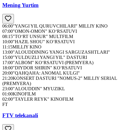
Mening Yurtim
06:00
"YANGI YIL QURUVCHILARI" MILLIY KINO
07:00
"OMON-OMON" KO‘RSATUVI
08:15
"TO‘RT UNSUR" MULTFILM
10:00
"HAZIL SHOU" KO‘RSATUVI
11:15
MILLIY KINO
13:00
"ALOUDDINING YANGI SARGUZASHTLARI"
15:00
"YULDUZLI YANGI YIL" DASTURI
17:00
"ALBOM" KO‘RSATUVI (PREMYERA)
18:00
"DIYDOR SHIRIN" KO‘RSATUVI
20:00
"QAHQAHA: ANOMAL KULGI"
21:20
KONSERT DASTURI "NOMUS-2" MILLIY SERIAL
(PREMYERA)
23:00
"ALOUDDIN" MYUZIKL
01:00
KINOFILM
02:00
"TAYLER REYK" KINOFILM
FT
FTV telekanali