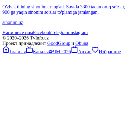
O'zbek tilining sinonimlar lug'ati. Saytda 3300 tadan ortiq so'zlar,
900 ga yaqin sinonim so'zlar to'plamiga jamlangan.
sinonim.uz
Напишите нам
Facebook
Telegram
Instagram
© 2020–
2026
TvInfo.uz
Проект принадлежит
GoodGroup
и
Obuna
Главная
Каналы
⚽
ЧМ 2026
Архив
Избранное