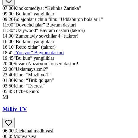
07:00
Kinokomediya: “Kelinka Zarinka”
09:00
“Bu kun” yangiliklar
09:20
Bolajonlar uchun film: “Uddaburon bolalar 1”
11:00
“Dovuchchalar” Bayram dasturi
11:30
"Uzlywood" Bayram dasturi (takror)
14:00
“Zamonaviy sovchilar 4” (takror)
16:00
“Bu kun” yangiliklar
16:10
"Retro xitlar” (takror)
18:45
“Yor-yor” Bayram dasturi
19:45
“Bu kun” yangiliklar
20:00
Sevara Nazarxon konsert dasturi!
22:00
“Uxlamaysizmi?”
23:40
Kino: “Muzli yo‘l”
01:30
Kino: “Tirik qolgan”
03:50
Kino: “Everest”
05:45
O‘zbek kino:
Mi
Milliy TV
06:00
Telekanal madhiyasi
06:05
Motivatsiya