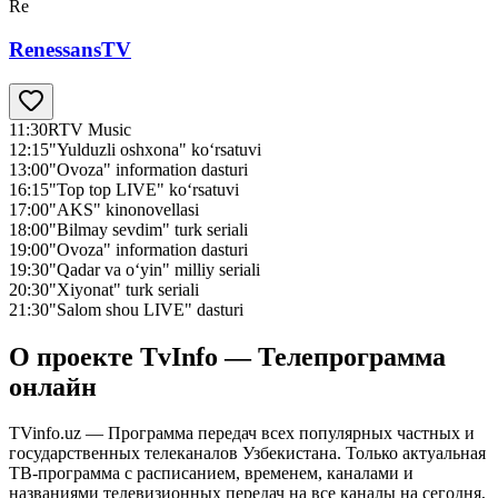
Re
RenessansTV
11:30
RTV Music
12:15
"Yulduzli oshxona" ko‘rsatuvi
13:00
"Ovoza" information dasturi
16:15
"Top top LIVE" ko‘rsatuvi
17:00
"AKS" kinonovellasi
18:00
"Bilmay sevdim" turk seriali
19:00
"Ovoza" information dasturi
19:30
"Qadar va o‘yin" milliy seriali
20:30
"Xiyonat" turk seriali
21:30
"Salom shou LIVE" dasturi
О проекте TvInfo — Телепрограмма
онлайн
TVinfo.uz — Программа передач всех популярных частных и
государственных телеканалов Узбекистана. Только актуальная
ТВ-программа с расписанием, временем, каналами и
названиями телевизионных передач на все каналы на сегодня,