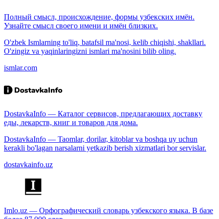
Полный смысл, происхождение, формы узбекских имён.
Узнайте смысл своего имени и имён близких.
O'zbek Ismlarning to'liq, batafsil ma'nosi, kelib chiqishi, shakllari.
O'zingiz va yaqinlaringizni ismlari ma'nosini bilib oling.
ismlar.com
DostavkaInfo — Каталог сервисов, предлагающих доставку
еды, лекарств, книг и товаров для дома.
DostavkaInfo — Taomlar, dorilar, kitoblar va boshqa uy uchun
kerakli bo'lagan narsalarni yetkazib berish xizmatlari bor servislar.
dostavkainfo.uz
Imlo.uz — Орфографический словарь узбекского языка. В базе