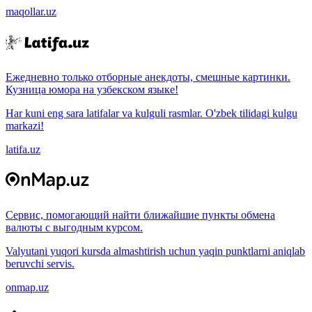
maqollar.uz
Ежедневно только отборные анекдоты, смешные картинки.
Кузница юмора на узбекском языке!
Har kuni eng sara latifalar va kulguli rasmlar. O'zbek tilidagi kulgu
markazi!
latifa.uz
Сервис, помогающий найти ближайшие пункты обмена
валюты с выгодным курсом.
Valyutani yuqori kursda almashtirish uchun yaqin punktlarni aniqlab
beruvchi servis.
onmap.uz