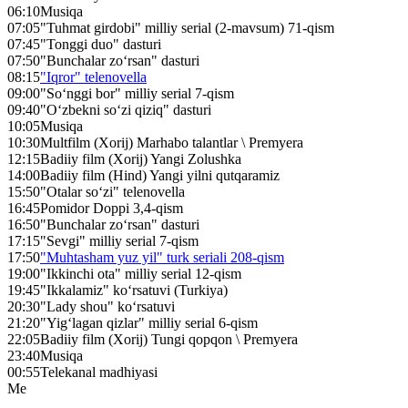
06:10
Musiqa
07:05
"Tuhmat girdobi" milliy serial (2-mavsum) 71-qism
07:45
"Tonggi duo" dasturi
07:50
"Bunchalar zo‘rsan" dasturi
08:15
"Iqror" telenovella
09:00
"So‘nggi bor" milliy serial 7-qism
09:40
"O‘zbekni so‘zi qiziq" dasturi
10:05
Musiqa
10:30
Multfilm (Xorij) Marhabo talantlar \ Premyera
12:15
Badiiy film (Xorij) Yangi Zolushka
14:00
Badiiy film (Hind) Yangi yilni qutqaramiz
15:50
"Otalar so‘zi" telenovella
16:45
Pomidor Doppi 3,4-qism
16:50
"Bunchalar zo‘rsan" dasturi
17:15
"Sevgi" milliy serial 7-qism
17:50
"Muhtasham yuz yil" turk seriali 208-qism
19:00
"Ikkinchi ota" milliy serial 12-qism
19:45
"Ikkalamiz" ko‘rsatuvi (Turkiya)
20:30
"Lady shou" ko‘rsatuvi
21:20
"Yig‘lagan qizlar" milliy serial 6-qism
22:05
Badiiy film (Xorij) Tungi qopqon \ Premyera
23:40
Musiqa
00:55
Telekanal madhiyasi
Me