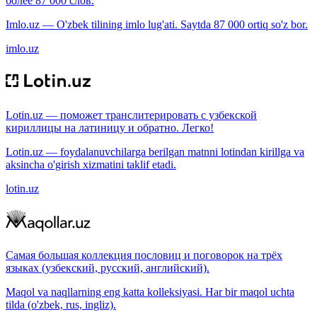
более 87 000 слов.
Imlo.uz — O'zbek tilining imlo lug'ati. Saytda 87 000 ortiq so'z bor.
imlo.uz
Lotin.uz — поможет транслитерировать с узбекской
кириллицы на латиницу и обратно. Легко!
Lotin.uz — foydalanuvchilarga berilgan matnni lotindan kirillga va
aksincha o'girish xizmatini taklif etadi.
lotin.uz
Самая большая коллекция пословиц и поговорок на трёх
языках (узбекский, русский, английский).
Maqol va naqllarning eng katta kolleksiyasi. Har bir maqol uchta
tilda (o'zbek, rus, ingliz).