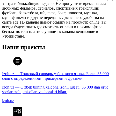
завтра и ближайшую неделю. Не пропустите время начала
любимых фильмов, сериалов, спортивных трансляций
футбола, баскетбола, ufc, mma, бокс, новости, музыка,
мультфильмы и другие передачи. Для вашего удобства на
сайте все ТВ каналы имеют ссылку на просмотр online, вы
всегда будете знать где смотреть онлайн в прямом эфире
бесплатно или платно лучшие тв каналы вещающие в
Узбекистане.
Наши проекты
Izoh.uz — Толковый словарь узбекского языка. Более 35 000
слов с определениями, примерами и фразами.
Izoh.uz — O'zbek tilining xalqona izohli lug'ati. 35 000 dan ortiq
so'zlar izohi, misollari va iboralari bilan.
izoh.uz