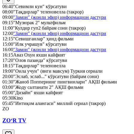
06:40
"Севимли кун" кўрсатуви
08:00
"Тақдирлар" теленовелла (такрор)
09:00
"Замон" (жонли эфир) информацион дастури
09:15
"Музюрак 2" мультфильм
11:00
"Кулдир гуп2 байрам сони (такрор)
12:00
"Замон" (жонли эфир) информацион дастури
12:15
"Севишганлар" ҳинд фильми
15:00
"Илк учрашув" кўрсатуви
16:00
"Замон" (жонли эфир) информацион дастури
16:15
Аваз Охун яхши кайфият
17:20
"Олов пазанда" кўрсатуви
18:15
"Тақдирлар" теленовелла
19:00
"Оила учун" (янги мавсум) Туркия сериали
20:00
"Эслаб, эслаб..." кўрсатуви (байрам сони)
01:30
"Жаноб Поппернинг пингвинлари" АҚШ фильми
03:00
"Жоду салтанати 2" АҚШ фильми
05:00
"Дизайн" яхши кайфият
05:30
Kino
05:45
"Интиқом алангаси" миллий сериал (такрор)
ZO
ZO‘R TV