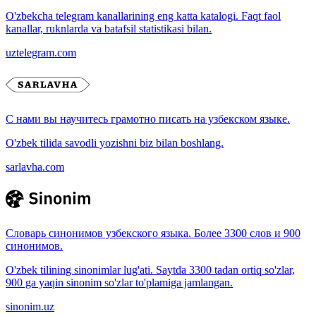
O'zbekcha telegram kanallarining eng katta katalogi. Faqt faol
kanallar, ruknlarda va batafsil statistikasi bilan.
uztelegram.com
С нами вы научитесь грамотно писать на узбекском языке.
O'zbek tilida savodli yozishni biz bilan boshlang.
sarlavha.com
Словарь синонимов узбекского языка. Более 3300 слов и 900
синонимов.
O'zbek tilining sinonimlar lug'ati. Saytda 3300 tadan ortiq so'zlar,
900 ga yaqin sinonim so'zlar to'plamiga jamlangan.
sinonim.uz