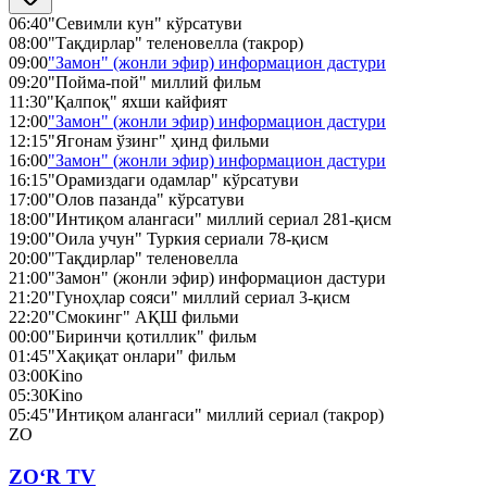
06:40
"Севимли кун" кўрсатуви
08:00
"Тақдирлар" теленовелла (такрор)
09:00
"Замон" (жонли эфир) информацион дастури
09:20
"Пойма-пой" миллий фильм
11:30
"Қалпоқ" яхши кайфият
12:00
"Замон" (жонли эфир) информацион дастури
12:15
"Ягонам ўзинг" ҳинд фильми
16:00
"Замон" (жонли эфир) информацион дастури
16:15
"Орамиздаги одамлар" кўрсатуви
17:00
"Олов пазанда" кўрсатуви
18:00
"Интиқом алангаси" миллий сериал 281-қисм
19:00
"Оила учун" Туркия сериали 78-қисм
20:00
"Тақдирлар" теленовелла
21:00
"Замон" (жонли эфир) информацион дастури
21:20
"Гуноҳлар сояси" миллий сериал 3-қисм
22:20
"Смокинг" АҚШ фильми
00:00
"Биринчи қотиллик" фильм
01:45
"Хақиқат онлари" фильм
03:00
Kino
05:30
Kino
05:45
"Интиқом алангаси" миллий сериал (такрор)
ZO
ZO‘R TV