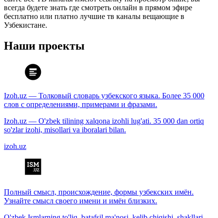
всегда будете знать где смотреть онлайн в прямом эфире
бесплатно или платно лучшие тв каналы вещающие в
Узбекистане.
Наши проекты
Izoh.uz — Толковый словарь узбекского языка. Более 35 000
слов с определениями, примерами и фразами.
Izoh.uz — O'zbek tilining xalqona izohli lug'ati. 35 000 dan ortiq
so'zlar izohi, misollari va iboralari bilan.
izoh.uz
Полный смысл, происхождение, формы узбекских имён.
Узнайте смысл своего имени и имён близких.
O'zbek Ismlarning to'liq, batafsil ma'nosi, kelib chiqishi, shakllari.