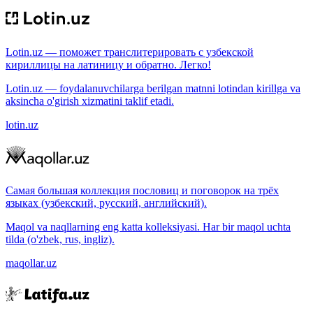
Lotin.uz — поможет транслитерировать с узбекской
кириллицы на латиницу и обратно. Легко!
Lotin.uz — foydalanuvchilarga berilgan matnni lotindan kirillga va
aksincha o'girish xizmatini taklif etadi.
lotin.uz
Самая большая коллекция пословиц и поговорок на трёх
языках (узбекский, русский, английский).
Maqol va naqllarning eng katta kolleksiyasi. Har bir maqol uchta
tilda (o'zbek, rus, ingliz).
maqollar.uz