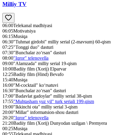
Milliy TV
06:00
Telekanal madhiyasi
06:05
Motivatsiya
06:15
Musiqa
06:30
"Tuhmat girdobi" milliy serial (2-mavsum) 60-qism
07:25
"Tonggi duo" dasturi
07:30
"Bunchalar zo‘rsan" dasturi
08:00
"Iqror" telenovella
09:00
"Alamzada" milliy serial 19-qism
10:00
Badiiy film (Xorij) Elparvar
12:25
Badiiy film (Hind) Bevafo
15:40
Musiqa
16:00
"M-cocktail" ko‘rsatuvi
16:30
"Bunchalar zo‘rsan" dasturi
17:00
"Badavlat gadoylar" milliy serial 38-qism
17:55
"Muhtasham yuz yil" turk seriali 199-qism
19:00
"Ikkinchi ota" milliy serial 3-qism
20:00
"Millar" informatsion-shou dasturi
20:20
"Iqror" telenovella
21:20
Badiiy film (Xorij) Dunyodan uzilgan \ Premyera
00:25
Musiqa
00:55
Telekanal madhiyasi