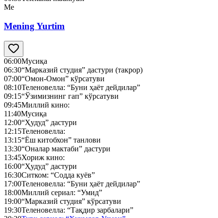
Me
Mening Yurtim
06:00
Мусиқа
06:30
“Марказий студия” дастури (такрор)
07:00
“Омон-Омон” кўрсатуви
08:10
Теленовелла: “Буни ҳаёт дейдилар”
09:15
“Ўзимизнинг гап” кўрсатуви
09:45
Миллий кино:
11:40
Мусиқа
12:00
“Ҳудуд” дастури
12:15
Теленовелла:
13:15
“Ёш китобхон” танлови
13:30
“Оналар мактаби” дастури
13:45
Хориж кино:
16:00
“Ҳудуд” дастури
16:30
Ситком: “Содда куёв”
17:00
Теленовелла: “Буни ҳаёт дейдилар”
18:00
Миллий сериал: “Умид”
19:00
“Марказий студия” кўрсатуви
19:30
Теленовелла: “Тақдир зарбалари”