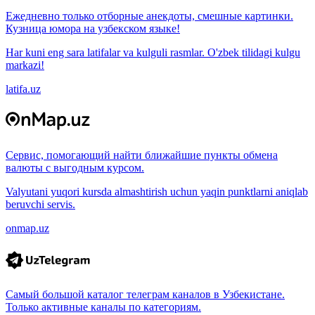
Ежедневно только отборные анекдоты, смешные картинки.
Кузница юмора на узбекском языке!
Har kuni eng sara latifalar va kulguli rasmlar. O'zbek tilidagi kulgu
markazi!
latifa.uz
Сервис, помогающий найти ближайшие пункты обмена
валюты с выгодным курсом.
Valyutani yuqori kursda almashtirish uchun yaqin punktlarni aniqlab
beruvchi servis.
onmap.uz
Самый большой каталог телеграм каналов в Узбекистане.
Только активные каналы по категориям.