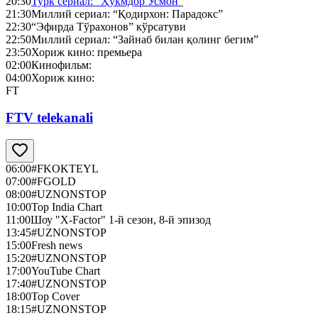
20:30
Турк сериал: “Ҳукмдор Усмон”
21:30
Миллий сериал: “Қодирхон: Парадокс”
22:30
“Эфирда Тўрахонов” кўрсатуви
22:50
Миллий сериал: “Зайнаб билан қолинг бегим”
23:50
Хориж кино: премьера
02:00
Кинофильм:
04:00
Хориж кино:
FT
FTV telekanali
06:00
#FKOKTEYL
07:00
#FGOLD
08:00
#UZNONSTOP
10:00
Top India Chart
11:00
Шоу "X-Factor" 1-й сезон, 8-й эпизод
13:45
#UZNONSTOP
15:00
Fresh news
15:20
#UZNONSTOP
17:00
YouTube Chart
17:40
#UZNONSTOP
18:00
Top Cover
18:15
#UZNONSTOP