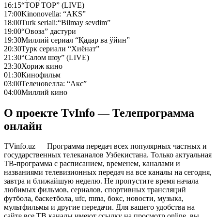
16:15
“TOP TOP” (LIVE)
17:00
Kinonovella: “AKS”
18:00
Turk seriali:“Bilmay sevdim”
19:00
“Овоза” дастури
19:30
Миллий сериал “Қадар ва ўйин”
20:30
Турк сериали “Хиёнат”
21:30
“Салом шоу” (LIVE)
23:30
Хориж кино
01:30
Кинофильм
03:00
Теленовелла: “Акс”
04:00
Миллий кино
О проекте TvInfo — Телепрограмма
онлайн
TVinfo.uz — Программа передач всех популярных частных и
государственных телеканалов Узбекистана. Только актуальная
ТВ-программа с расписанием, временем, каналами и
названиями телевизионных передач на все каналы на сегодня,
завтра и ближайшую неделю. Не пропустите время начала
любимых фильмов, сериалов, спортивных трансляций
футбола, баскетбола, ufc, mma, бокс, новости, музыка,
мультфильмы и другие передачи. Для вашего удобства на
сайте все ТВ каналы имеют ссылку на просмотр online, вы