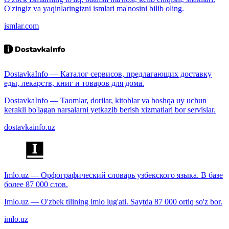
O'zingiz va yaqinlaringizni ismlari ma'nosini bilib oling.
ismlar.com
DostavkaInfo — Каталог сервисов, предлагающих доставку
еды, лекарств, книг и товаров для дома.
DostavkaInfo — Taomlar, dorilar, kitoblar va boshqa uy uchun
kerakli bo'lagan narsalarni yetkazib berish xizmatlari bor servislar.
dostavkainfo.uz
Imlo.uz — Орфографический словарь узбекского языка. В базе
более 87 000 слов.
Imlo.uz — O'zbek tilining imlo lug'ati. Saytda 87 000 ortiq so'z bor.
imlo.uz