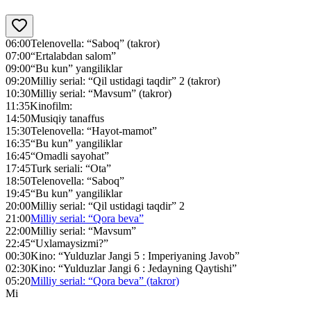
06:00
Telenovella: “Saboq” (takror)
07:00
“Ertalabdan salom”
09:00
“Bu kun” yangiliklar
09:20
Milliy serial: “Qil ustidagi taqdir” 2 (takror)
10:30
Milliy serial: “Mavsum” (takror)
11:35
Kinofilm:
14:50
Musiqiy tanaffus
15:30
Telenovella: “Hayot-mamot”
16:35
“Bu kun” yangiliklar
16:45
“Omadli sayohat”
17:45
Turk seriali: “Ota”
18:50
Telenovella: “Saboq”
19:45
“Bu kun” yangiliklar
20:00
Milliy serial: “Qil ustidagi taqdir” 2
21:00
Milliy serial: “Qora beva”
22:00
Milliy serial: “Mavsum”
22:45
“Uxlamaysizmi?”
00:30
Kino: “Yulduzlar Jangi 5 : Imperiyaning Javob”
02:30
Kino: “Yulduzlar Jangi 6 : Jedayning Qaytishi”
05:20
Milliy serial: “Qora beva” (takror)
Mi