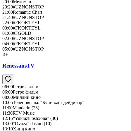
20:00
Меломан
20:20
#UZNONSTOP
21:00
Romantic Chart
21:40
#UZNONSTOP
22:00
#FKOKTEYL
00:00
#FKOKTEYL
01:00
#FGOLD
02:00
#UZNONSTOP
04:00
#FKOKTEYL
05:00
#UZNONSTOP
Re
RenessansTV
06:00
Ретро фильм
06:00
Ретро фильм
08:00
Миллий кино
10:05
Теленовелла: “Буни ҳаёт дейдилар”
11:00
Mandarin (25)
11:30
RTV Music
12:15
“Yulduzli oshxona” (30)
13:00
“Ovoza” dasturi (10)
13:10
Ҳинд кино