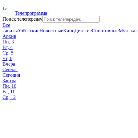
Телепрограмма
Поиск телепередач
Все
каналы
Узбекские
Новостные
Кино
Детские
Спортивные
Музыкал
Архив
Пн, 3
Вт, 4
Ср, 5
Чт, 6
Вчера
Сейчас
Сегодня
Завтра
Пн, 10
Вт, 11
Ср, 12