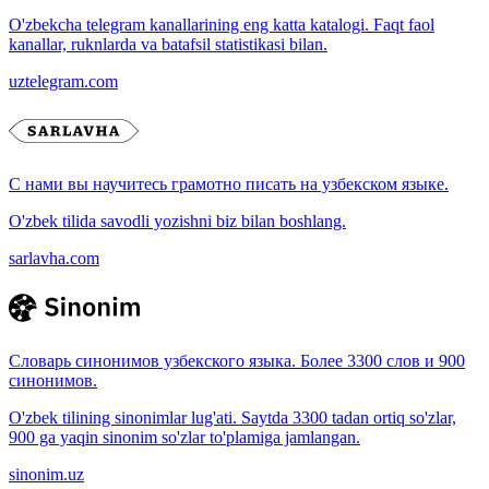
O'zbekcha telegram kanallarining eng katta katalogi. Faqt faol
kanallar, ruknlarda va batafsil statistikasi bilan.
uztelegram.com
С нами вы научитесь грамотно писать на узбекском языке.
O'zbek tilida savodli yozishni biz bilan boshlang.
sarlavha.com
Словарь синонимов узбекского языка. Более 3300 слов и 900
синонимов.
O'zbek tilining sinonimlar lug'ati. Saytda 3300 tadan ortiq so'zlar,
900 ga yaqin sinonim so'zlar to'plamiga jamlangan.
sinonim.uz