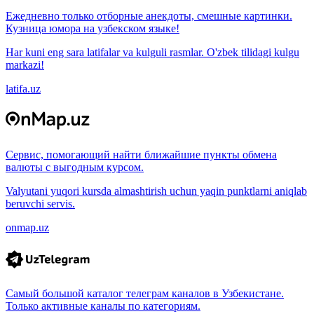
Ежедневно только отборные анекдоты, смешные картинки.
Кузница юмора на узбекском языке!
Har kuni eng sara latifalar va kulguli rasmlar. O'zbek tilidagi kulgu
markazi!
latifa.uz
Сервис, помогающий найти ближайшие пункты обмена
валюты с выгодным курсом.
Valyutani yuqori kursda almashtirish uchun yaqin punktlarni aniqlab
beruvchi servis.
onmap.uz
Самый большой каталог телеграм каналов в Узбекистане.
Только активные каналы по категориям.