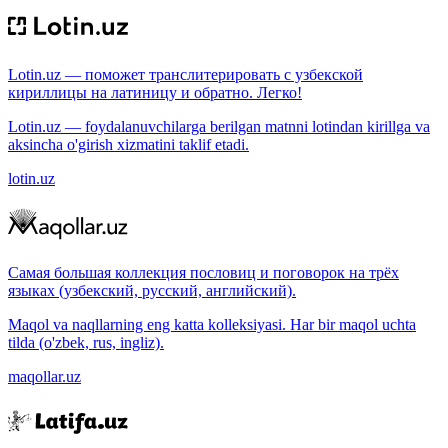
Lotin.uz — поможет транслитерировать с узбекской
кириллицы на латиницу и обратно. Легко!
Lotin.uz — foydalanuvchilarga berilgan matnni lotindan kirillga va
aksincha o'girish xizmatini taklif etadi.
lotin.uz
Самая большая коллекция пословиц и поговорок на трёх
языках (узбекский, русский, английский).
Maqol va naqllarning eng katta kolleksiyasi. Har bir maqol uchta
tilda (o'zbek, rus, ingliz).
maqollar.uz