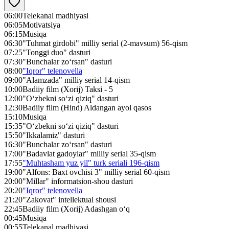
06:00
Telekanal madhiyasi
06:05
Motivatsiya
06:15
Musiqa
06:30
"Tuhmat girdobi" milliy serial (2-mavsum) 56-qism
07:25
"Tonggi duo" dasturi
07:30
"Bunchalar zo‘rsan" dasturi
08:00
"Iqror" telenovella
09:00
"Alamzada" milliy serial 14-qism
10:00
Badiiy film (Xorij) Taksi - 5
12:00
"O‘zbekni so‘zi qiziq" dasturi
12:30
Badiiy film (Hind) Aldangan ayol qasos
15:10
Musiqa
15:35
"O‘zbekni so‘zi qiziq" dasturi
15:50
"Ikkalamiz" dasturi
16:30
"Bunchalar zo‘rsan" dasturi
17:00
"Badavlat gadoylar" milliy serial 35-qism
17:55
"Muhtasham yuz yil" turk seriali 196-qism
19:00
"Alfons: Baxt ovchisi 3" milliy serial 60-qism
20:00
"Millar" informatsion-shou dasturi
20:20
"Iqror" telenovella
21:20
"Zakovat" intellektual shousi
22:45
Badiiy film (Xorij) Adashgan o‘q
00:45
Musiqa
00:55
Telekanal madhiyasi