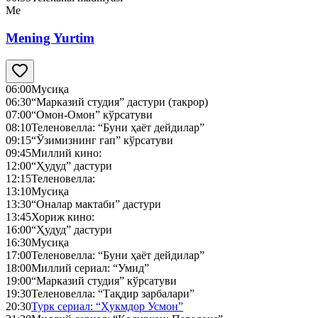
Me
Mening Yurtim
06:00
Мусиқа
06:30
“Марказий студия” дастури (такрор)
07:00
“Омон-Омон” кўрсатуви
08:10
Теленовелла: “Буни ҳаёт дейдилар”
09:15
“Ўзимизнинг гап” кўрсатуви
09:45
Миллий кино:
12:00
“Ҳудуд” дастури
12:15
Теленовелла:
13:10
Мусиқа
13:30
“Оналар мактаби” дастури
13:45
Хориж кино:
16:00
“Ҳудуд” дастури
16:30
Мусиқа
17:00
Теленовелла: “Буни ҳаёт дейдилар”
18:00
Миллий сериал: “Умид”
19:00
“Марказий студия” кўрсатуви
19:30
Теленовелла: “Тақдир зарбалари”
20:30
Турк сериал: “Ҳукмдор Усмон”