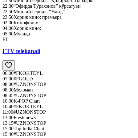
21:30
Миллий сериал: “Қодирхон: Парадокс”
22:30
“Эфирда Тўрахонов” кўрсатуви
22:50
Миллий сериал: “Умид”
23:50
Хориж кино: премьера
02:00
Кинофильм:
04:00
Хориж кино:
05:00
Мусиқа
FT
FTV telekanali
06:00
#FKOKTEYL
07:00
#FGOLD
08:00
#UZNONSTOP
08:30
Меломан
08:45
#UZNONSTOP
10:00
K-POP Chart
10:40
#FKOKTEYL
11:00
#UZNONSTOP
13:00
Fresh news
13:15
#UZNONSTOP
15:00
Top India Chart
15:40
#UZNONSTOP