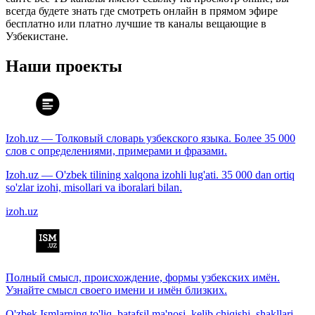
всегда будете знать где смотреть онлайн в прямом эфире
бесплатно или платно лучшие тв каналы вещающие в
Узбекистане.
Наши проекты
Izoh.uz — Толковый словарь узбекского языка. Более 35 000
слов с определениями, примерами и фразами.
Izoh.uz — O'zbek tilining xalqona izohli lug'ati. 35 000 dan ortiq
so'zlar izohi, misollari va iboralari bilan.
izoh.uz
Полный смысл, происхождение, формы узбекских имён.
Узнайте смысл своего имени и имён близких.
O'zbek Ismlarning to'liq, batafsil ma'nosi, kelib chiqishi, shakllari.