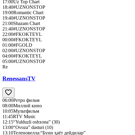
17:00
Uz Top Chart
18:40
#UZNONSTOP
19:00
Romantic Chart
19:40
#UZNONSTOP
21:00
Shazam Chart
21:40
#UZNONSTOP
22:00
#FKOKTEYL
00:00
#FKOKTEYL
01:00
#FGOLD
02:00
#UZNONSTOP
04:00
#FKOKTEYL
05:00
#UZNONSTOP
Re
RenessansTV
06:00
Ретро фильм
08:00
Миллий кино
10:05
Мультфильм
11:45
RTV Music
12:15
“Yulduzli oshxona” (30)
13:00
“Ovoza” dasturi (10)
13:10
Теленовелла:“Буни ҳаёт дейдилар”