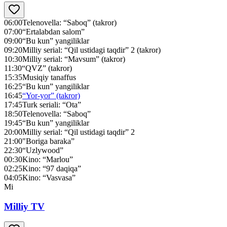
06:00
Telenovella: “Saboq” (takror)
07:00
“Ertalabdan salom”
09:00
“Bu kun” yangiliklar
09:20
Milliy serial: “Qil ustidagi taqdir” 2 (takror)
10:30
Milliy serial: “Mavsum” (takror)
11:30
“QVZ” (takror)
15:35
Musiqiy tanaffus
16:25
“Bu kun” yangiliklar
16:45
“Yor-yor” (takror)
17:45
Turk seriali: “Ota”
18:50
Telenovella: “Saboq”
19:45
“Bu kun” yangiliklar
20:00
Milliy serial: “Qil ustidagi taqdir” 2
21:00
"Boriga baraka”
22:30
“Uzlywood”
00:30
Kino: “Marlou”
02:25
Kino: “97 daqiqa”
04:05
Kino: “Vasvasa”
Mi
Milliy TV