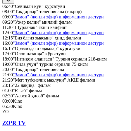
06:40
"Севимли кун" кўрсатуви
08:00
"Тақдирлар" теленовелла (такрор)
09:00
"Замон" (жонли эфир) информацион дастури
09:20
"Ўжар келин" миллий фильм
11:30
"Шўрданак" яхши кайфият
12:00
"Замон" (жонли эфир) информацион дастури
12:15
"Биз ёлғиз эмасмиз" ҳинд фильми
16:00
"Замон" (жонли эфир) информацион дастури
16:15
"Орамиздаги одамлар" кўрсатуви
17:00
"Олов пазанда" кўрсатуви
18:00
"Интиқом алангаси" Туркия сериали 218-қисм
19:00
"Оила учун" туркия сериали 75-қисм
20:00
"Тақдирлар" теленовелла
21:00
"Замон" (жонли эфир) информацион дастури
21:20
"Мег: тубсизлик маҳлуқи" АҚШ фильми
23:15
"22 дақиқа" фильм
01:00
"Ғазаб" фильм
02:30
"Асосий ҳисоб" фильм
03:00
Kino
05:30
Kino
ZO
ZO‘R TV