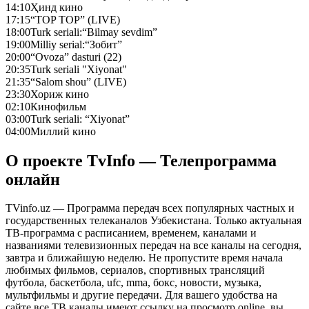
14:10
Ҳинд кино
17:15
“TOP TOP” (LIVE)
18:00
Turk seriali:“Bilmay sevdim”
19:00
Milliy serial:“Зобит”
20:00
“Ovoza” dasturi (22)
20:35
Turk seriali "Xiyonat"
21:35
“Salom shou” (LIVE)
23:30
Хориж кино
02:10
Кинофильм
03:00
Turk seriali: “Xiyonat”
04:00
Миллий кино
О проекте TvInfo — Телепрограмма
онлайн
TVinfo.uz — Программа передач всех популярных частных и
государственных телеканалов Узбекистана. Только актуальная
ТВ-программа с расписанием, временем, каналами и
названиями телевизионных передач на все каналы на сегодня,
завтра и ближайшую неделю. Не пропустите время начала
любимых фильмов, сериалов, спортивных трансляций
футбола, баскетбола, ufc, mma, бокс, новости, музыка,
мультфильмы и другие передачи. Для вашего удобства на
сайте все ТВ каналы имеют ссылку на просмотр online, вы