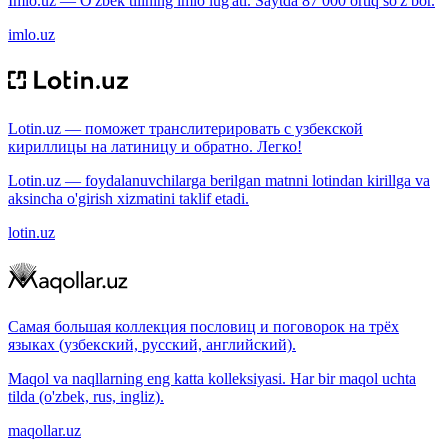
Imlo.uz — O'zbek tilining imlo lug'ati. Saytda 87 000 ortiq so'z bor.
imlo.uz
Lotin.uz — поможет транслитерировать с узбекской
кириллицы на латиницу и обратно. Легко!
Lotin.uz — foydalanuvchilarga berilgan matnni lotindan kirillga va
aksincha o'girish xizmatini taklif etadi.
lotin.uz
Самая большая коллекция пословиц и поговорок на трёх
языках (узбекский, русский, английский).
Maqol va naqllarning eng katta kolleksiyasi. Har bir maqol uchta
tilda (o'zbek, rus, ingliz).
maqollar.uz