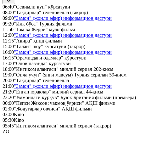
06:40
"Севимли кун" кўрсатуви
08:00
"Тақдирлар" теленовелла (такрор)
09:00
"Замон" (жонли эфир) информацион дастури
09:20
"Илк бўса" Туркия фильми
11:50
"Том ва Жерри" мультфильм
12:00
"Замон" (жонли эфир) информацион дастури
12:15
"Акира" ҳинд фильми
15:00
"Талант шоу" кўрсатуви (такрор)
16:00
"Замон" (жонли эфир) информацион дастури
16:15
"Орамиздаги одамлар" кўрсатуви
17:00
"Олов пазанда" кўрсатуви
18:00
"Интиқом алангаси" миллий сериал 202-қисм
19:00
"Оила учун" (янги мавсум) Туркия серилаи 59-қисм
20:00
"Тақдирлар" теленовелла
21:00
"Замон" (жонли эфир) информацион дастури
21:20
"Ёнган юраклар" миллий сериал 44-қисм
22:20
"Уммондаги қўрқув" Буюк Британия фильми (премьера)
00:00
"Пепси Жексон: чақмоқ ўғриси" АҚШ фильми
02:00
"Жодугарлар овчиси" АҚШ фильми
03:00
Kino
05:30
Kino
05:45
"Интиқом алангаси" миллий сериал (такрор)
ZO