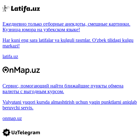
Ежедневно только отборные анекдоты, смешные картинки.
Кузница юмора на узбекском языке!
Har kuni eng sara latifalar va kulguli rasmlar. O'zbek tilidagi kulgu
markazi!
latifa.uz
Сервис, помогающий найти ближайшие пункты обмена
валюты с выгодным курсом.
Valyutani yuqori kursda almashtirish uchun yaqin punktlarni aniqlab
beruvchi servis.
onmap.uz