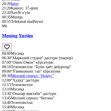
20:20
Iqror
21:20
Қақнус. 37-qism
22:20
Xavfli o‘yin
00:35
Musiqa
00:55
Telekanal madhiyasi
Me
Mening Yurtim
06:00
Мусиқа
06:30
“Марказий студия” дастури (такрор)
07:00
“Омон-Омон” кўрсатуви
08:10
Теленовелла: “Буни ҳаёт дейдилар”
09:00
“Ўзимизнинг гап” кўрсатуви
09:30
Миллий сериал: “Номус”
12:00
“Ҳудуд” дастури
12:15
Теленовелла:
13:10
Мусиқа
13:30
“Оналар мактаби” дастури
13:45
Миллий сериал: “Бегона”
14:40
Теленовелла:
15:40
Мусиқа