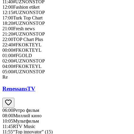
11:40
#UZNONSTOP
12:00
Fashion etiket
12:15
#UZNONSTOP
17:00
Turk Top Chart
18:20
#UZNONSTOP
21:00
Fresh news
21:20
#UZNONSTOP
22:00
TOP Chart Plus
22:40
#FKOKTEYL
00:00
#FKOKTEYL
01:00
#FGOLD
02:00
#UZNONSTOP
04:00
#FKOKTEYL
05:00
#UZNONSTOP
Re
RenessansTV
06:00
Ретро фильм
08:00
Миллий кино
10:05
Мультфильм
11:45
RTV Music
11:55
“Top innovator” (15)