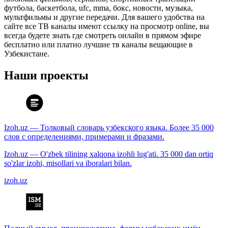
футбола, баскетбола, ufc, mma, бокс, новости, музыка,
мультфильмы и другие передачи. Для вашего удобства на
сайте все ТВ каналы имеют ссылку на просмотр online, вы
всегда будете знать где смотреть онлайн в прямом эфире
бесплатно или платно лучшие тв каналы вещающие в
Узбекистане.
Наши проекты
Izoh.uz — Толковый словарь узбекского языка. Более 35 000
слов с определениями, примерами и фразами.
Izoh.uz — O'zbek tilining xalqona izohli lug'ati. 35 000 dan ortiq
so'zlar izohi, misollari va iboralari bilan.
izoh.uz