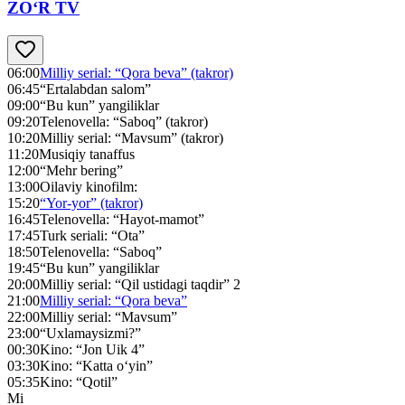
ZO‘R TV
06:00
Milliy serial: “Qora beva” (takror)
06:45
“Ertalabdan salom”
09:00
“Bu kun” yangiliklar
09:20
Telenovella: “Saboq” (takror)
10:20
Milliy serial: “Mavsum” (takror)
11:20
Musiqiy tanaffus
12:00
“Mehr bering”
13:00
Oilaviy kinofilm:
15:20
“Yor-yor” (takror)
16:45
Telenovella: “Hayot-mamot”
17:45
Turk seriali: “Ota”
18:50
Telenovella: “Saboq”
19:45
“Bu kun” yangiliklar
20:00
Milliy serial: “Qil ustidagi taqdir” 2
21:00
Milliy serial: “Qora beva”
22:00
Milliy serial: “Mavsum”
23:00
“Uxlamaysizmi?”
00:30
Kino: “Jon Uik 4”
03:30
Kino: “Katta o‘yin”
05:35
Kino: “Qotil”
Mi