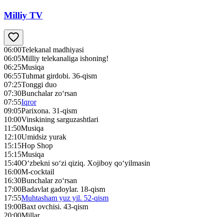
Milliy TV
06:00
Telekanal madhiyasi
06:05
Milliy telekanaliga ishoning!
06:25
Musiqa
06:55
Tuhmat girdobi. 36-qism
07:25
Tonggi duo
07:30
Bunchalar zo‘rsan
07:55
Iqror
09:05
Parixona. 31-qism
10:00
Vinskining sarguzashtlari
11:50
Musiqa
12:10
Umidsiz yurak
15:15
Hop Shop
15:15
Musiqa
15:40
O‘zbekni so‘zi qiziq. Xojiboy qo‘yilmasin
16:00
M-cocktail
16:30
Bunchalar zo‘rsan
17:00
Badavlat gadoylar. 18-qism
17:55
Muhtasham yuz yil. 52-qism
19:00
Baxt ovchisi. 43-qism
20:00
Millar