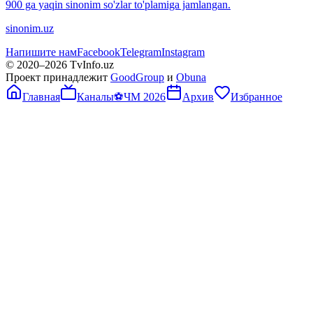
900 ga yaqin sinonim so'zlar to'plamiga jamlangan.
sinonim.uz
Напишите нам
Facebook
Telegram
Instagram
© 2020–
2026
TvInfo.uz
Проект принадлежит
GoodGroup
и
Obuna
Главная
Каналы
⚽
ЧМ 2026
Архив
Избранное