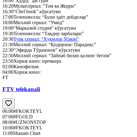
16:00
“Ҳудуд” дастури
16:20
Мультсериал: "Том ва Жерри"
16:30
“Chef book” кўрсатуви
17:00
Теленовелла: “Буни ҳаёт дейдилар”
18:00
Миллий сериал: “Умид”
19:00
“Марказий студия” кўрсатуви
19:30
Теленовелла: “Тақдир зарбалари”
20:30
Турк сериал: “Ҳукмдор Усмон”
21:30
Миллий сериал: “Қодирхон: Парадокс”
22:30
“Эфирда Тўрахонов” кўрсатуви
22:50
Миллий сериал: “Зайнаб билан қолинг бегим”
23:50
Хориж кино: премьера
02:00
Кинофильм:
04:00
Хориж кино:
FT
FTV telekanali
06:00
#FKOKTEYL
07:00
#FGOLD
08:00
#UZNONSTOP
10:00
#FKOKTEYL
11:00
Shazam Chart