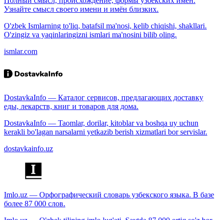
Полный смысл, происхождение, формы узбекских имён.
Узнайте смысл своего имени и имён близких.
O'zbek Ismlarning to'liq, batafsil ma'nosi, kelib chiqishi, shakllari.
O'zingiz va yaqinlaringizni ismlari ma'nosini bilib oling.
ismlar.com
DostavkaInfo — Каталог сервисов, предлагающих доставку
еды, лекарств, книг и товаров для дома.
DostavkaInfo — Taomlar, dorilar, kitoblar va boshqa uy uchun
kerakli bo'lagan narsalarni yetkazib berish xizmatlari bor servislar.
dostavkainfo.uz
Imlo.uz — Орфографический словарь узбекского языка. В базе
более 87 000 слов.