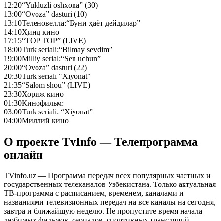
12:20
“Yulduzli oshxona” (30)
13:00
“Ovoza” dasturi (10)
13:10
Теленовелла:“Буни ҳаёт дейдилар”
14:10
Ҳинд кино
17:15
“TOP TOP” (LIVE)
18:00
Turk seriali:“Bilmay sevdim”
19:00
Milliy serial:“Sen uchun”
20:00
“Ovoza” dasturi (22)
20:30
Turk seriali "Xiyonat"
21:35
“Salom shou” (LIVE)
23:30
Хориж кино
01:30
Кинофильм:
03:00
Turk seriali: “Xiyonat”
04:00
Миллий кино
О проекте TvInfo — Телепрограмма
онлайн
TVinfo.uz — Программа передач всех популярных частных и
государственных телеканалов Узбекистана. Только актуальная
ТВ-программа с расписанием, временем, каналами и
названиями телевизионных передач на все каналы на сегодня,
завтра и ближайшую неделю. Не пропустите время начала
любимых фильмов, сериалов, спортивных трансляций