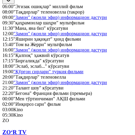
06:00
"Эгизак ошиқлар" миллий фильм
08:00
"Тақдирлар" теленовелла (такрор)
09:00
"Замон" (жонли эфир) информацион дастури
09:30
"қаҳрамонлар шаҳри" мультфильм
11:30
"Мана, яна биз" кўрсатуви
12:00
"Замон" (жонли эфир) информацион дастури
12:15
"Яширин ҳақиқат" ҳинд фильми
15:40
"Том ва Жерри" мультфильм
16:00
"Замон" (жонли эфир) информацион дастури
16:15
"Қалпоқ" ҳажвий кўрсатув
17:15
"Биргаликда" кўрсатуви
18:00
"Эслаб, эслаб..." кўрсатуви
19:00
"Қўрғон сирлари" туркия фильми
20:00
"Тақдирлар" теленовелла
21:00
"Замон" (жонли эфир) информацион дастури
21:20
"Талант шоу" кўрсатуви
22:20
"Бегона" Франция фильми (премьера)
00:00
"Мен тўртинчиман" АҚШ фильми
02:00
"Инқироз сари" фильм
03:00
Kino
05:30
Kino
ZO
ZO‘R TV