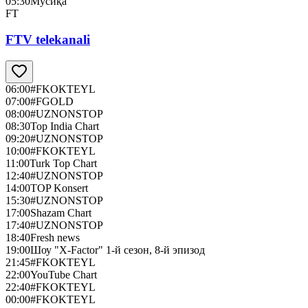
05:30
Мусиқа
FT
FTV telekanali
06:00
#FKOKTEYL
07:00
#FGOLD
08:00
#UZNONSTOP
08:30
Top India Chart
09:20
#UZNONSTOP
10:00
#FKOKTEYL
11:00
Turk Top Chart
12:40
#UZNONSTOP
14:00
TOP Konsert
15:30
#UZNONSTOP
17:00
Shazam Chart
17:40
#UZNONSTOP
18:40
Fresh news
19:00
Шоу "X-Factor" 1-й сезон, 8-й эпизод
21:45
#FKOKTEYL
22:00
YouTube Chart
22:40
#FKOKTEYL
00:00
#FKOKTEYL