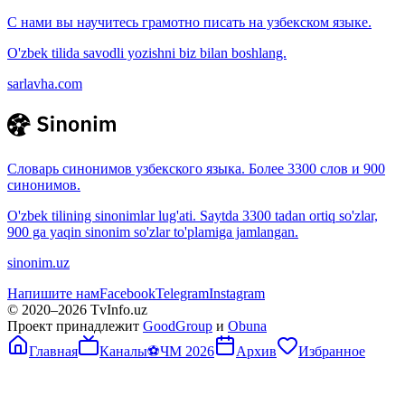
С нами вы научитесь грамотно писать на узбекском языке.
O'zbek tilida savodli yozishni biz bilan boshlang.
sarlavha.com
Словарь синонимов узбекского языка. Более 3300 слов и 900
синонимов.
O'zbek tilining sinonimlar lug'ati. Saytda 3300 tadan ortiq so'zlar,
900 ga yaqin sinonim so'zlar to'plamiga jamlangan.
sinonim.uz
Напишите нам
Facebook
Telegram
Instagram
© 2020–
2026
TvInfo.uz
Проект принадлежит
GoodGroup
и
Obuna
Главная
Каналы
⚽
ЧМ 2026
Архив
Избранное