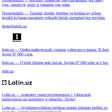
DostavkaInfo — Каталог сервисов, предлагающих доставку
еды, лекарств, книг и товаров для дома.
DostavkaInfo — Taomlar, dorilar, kitoblar va boshqa uy uchun
kerakli bo'lagan narsalarni yetkazib berish xizmatlari bor servislar.
dostavkainfo.uz
Imlo.uz — Орфографический словарь узбекского языка. В базе
более 87 000 слов.
Imlo.uz — O'zbek tilining imlo lug'ati. Saytda 87 000 ortiq so'z bor.
imlo.uz
Lotin.uz — поможет транслитерировать с узбекской
кириллицы на латиницу и обратно. Легко!
Lotin.uz — foydalanuvchilarga berilgan matnni lotindan kirillga va