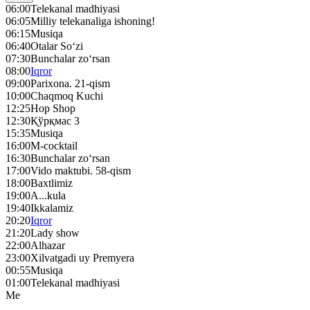
06:00
Telekanal madhiyasi
06:05
Milliy telekanaliga ishoning!
06:15
Musiqa
06:40
Otalar So‘zi
07:30
Bunchalar zo‘rsan
08:00
Iqror
09:00
Parixona. 21-qism
10:00
Chaqmoq Kuchi
12:25
Hop Shop
12:30
Қўрқмас 3
15:35
Musiqa
16:00
M-cocktail
16:30
Bunchalar zo‘rsan
17:00
Vido maktubi. 58-qism
18:00
Baxtlimiz
19:00
A...kula
19:40
Ikkalamiz
20:20
Iqror
21:20
Lady show
22:00
Alhazar
23:00
Xilvatgadi uy Premyera
00:55
Musiqa
01:00
Telekanal madhiyasi
Me