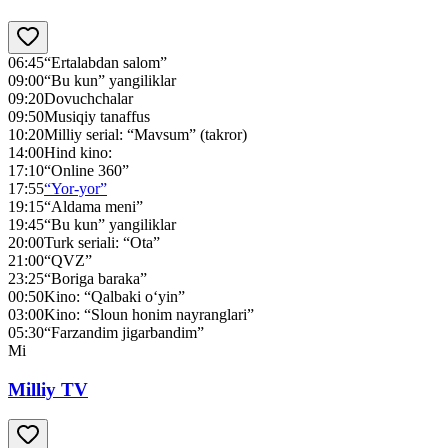
06:45
“Ertalabdan salom”
09:00
“Bu kun” yangiliklar
09:20
Dovuchchalar
09:50
Musiqiy tanaffus
10:20
Milliy serial: “Mavsum” (takror)
14:00
Hind kino:
17:10
“Online 360”
17:55
“Yor-yor”
19:15
“Aldama meni”
19:45
“Bu kun” yangiliklar
20:00
Turk seriali: “Ota”
21:00
“QVZ”
23:25
“Boriga baraka”
00:50
Kino: “Qalbaki o‘yin”
03:00
Kino: “Sloun honim nayranglari”
05:30
“Farzandim jigarbandim”
Mi
Milliy TV