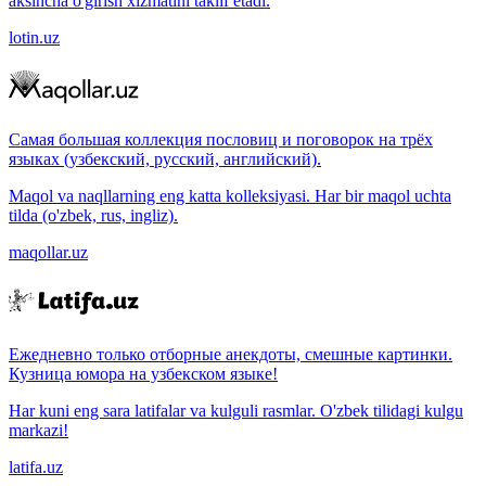
aksincha o'girish xizmatini taklif etadi.
lotin.uz
Самая большая коллекция пословиц и поговорок на трёх
языках (узбекский, русский, английский).
Maqol va naqllarning eng katta kolleksiyasi. Har bir maqol uchta
tilda (o'zbek, rus, ingliz).
maqollar.uz
Ежедневно только отборные анекдоты, смешные картинки.
Кузница юмора на узбекском языке!
Har kuni eng sara latifalar va kulguli rasmlar. O'zbek tilidagi kulgu
markazi!
latifa.uz