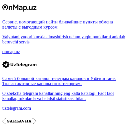
Сервис, помогающий найти ближайшие пункты обмена
валюты с выгодным курсом.
Valyutani yuqori kursda almashtirish uchun yaqin punktlarni aniqlab
beruvchi servis.
onmap.uz
Самый большой каталог телеграм каналов в Узбекистане.
Только активные каналы по категориям.
O'zbekcha telegram kanallarining eng katta katalogi. Faqt faol
kanallar, ruknlarda va batafsil statistikasi bilan.
uztelegram.com