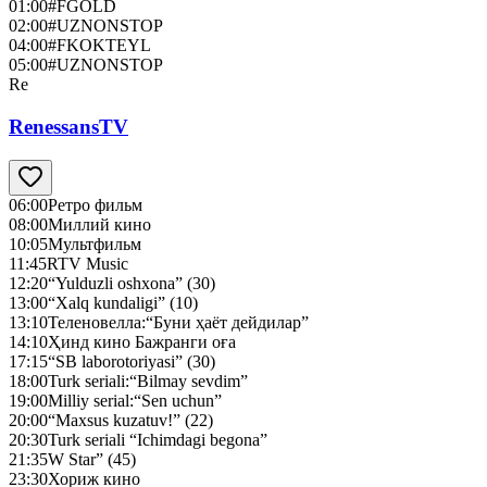
01:00
#FGOLD
02:00
#UZNONSTOP
04:00
#FKOKTEYL
05:00
#UZNONSTOP
Re
RenessansTV
06:00
Ретро фильм
08:00
Миллий кино
10:05
Мультфильм
11:45
RTV Music
12:20
“Yulduzli oshxona” (30)
13:00
“Xalq kundaligi” (10)
13:10
Теленовелла:“Буни ҳаёт дейдилар”
14:10
Ҳинд кино Бажранги оға
17:15
“SB laborotoriyasi” (30)
18:00
Turk seriali:“Bilmay sevdim”
19:00
Milliy serial:“Sen uchun”
20:00
“Maxsus kuzatuv!” (22)
20:30
Turk seriali “Ichimdagi begona”
21:35
W Star” (45)
23:30
Хориж кино