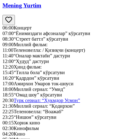
Mening Yurtim
06:00
Концерт
07:00
“Ёнимиздаги афсоналар” кўрсатуви
08:30
“Стреет баттл” кўрсатуви
09:00
Миллий фильм:
11:00
Теленовелла: / Қизиқчи (концерт)
11:40
“Оналар мактаби” дастури
12:00
“Ҳудуд” дастури
12:20
Ҳинд фильм:
15:45
“Тилла бола” кўрсатуви
16:20
“Қадрдон” кўрсатуви
17:00
Амирхон Умаров ток-шоуси
18:00
Миллий сериал: “Умид”
18:55
“Омад шоу” кўрсатуви
20:30
Турк сериал: “Ҳукмдор Усмон”
21:30
Миллий сериал: “Қодирхон”
22:25
Теленовелла: “Воажаб”
23:25
“Нишон” кўрсатуви
00:15
Хориж кино
02:30
Кинофильм
04:20
Кино