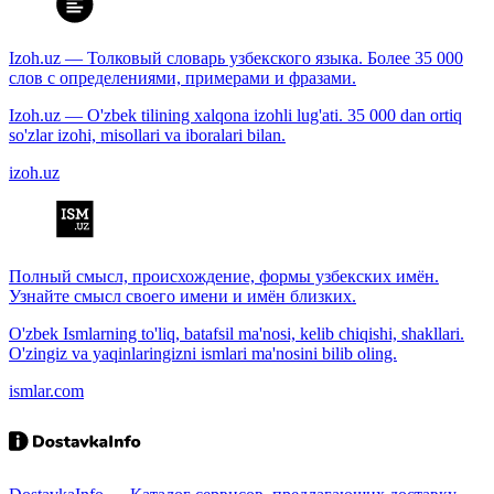
Izoh.uz — Толковый словарь узбекского языка. Более 35 000
слов с определениями, примерами и фразами.
Izoh.uz — O'zbek tilining xalqona izohli lug'ati. 35 000 dan ortiq
so'zlar izohi, misollari va iboralari bilan.
izoh.uz
Полный смысл, происхождение, формы узбекских имён.
Узнайте смысл своего имени и имён близких.
O'zbek Ismlarning to'liq, batafsil ma'nosi, kelib chiqishi, shakllari.
O'zingiz va yaqinlaringizni ismlari ma'nosini bilib oling.
ismlar.com