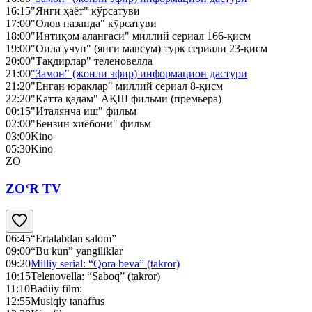
16:15
"Янги ҳаёт" кўрсатуви
17:00
"Олов пазанда" кўрсатуви
18:00
"Интиқом алангаси" миллий сериал 166-қисм
19:00
"Оила учун" (янги мавсум) турк сериали 23-қисм
20:00
"Тақдирлар" теленовелла
21:00
"Замон" (жонли эфир) информацион дастури
21:20
"Ёнган юраклар" миллий сериал 8-қисм
22:20
"Катта қадам" АҚШ фильми (премьера)
00:15
"Италянча иш" фильм
02:00
"Бензин хиёбони" фильм
03:00
Kino
05:30
Kino
ZO
ZO‘R TV
06:45
“Ertalabdan salom”
09:00
“Bu kun” yangiliklar
09:20
Milliy serial: “Qora beva” (takror)
10:15
Telenovella: “Saboq” (takror)
11:10
Badiiy film:
12:55
Musiqiy tanaffus