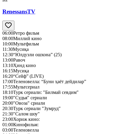
RenessansTV
06:00
Ретро фильм
08:00
Миллий кино
10:00
Мультфильм
11:30
Мусиқа
12:30
“Юлдузли ошхона” (25)
13:00
Равоч
13:10
Ҳинд кино
16:15
Мусиқа
16:20
“Сейф” (LIVE)
17:00
Теленовелла: “Буни ҳаёт дейдилар”
17:55
Мультсериал
18:10
Турк сериали: "Билмай севдим"
19:00
"Судья" сериали
20:00
"Овоза" сриали
20:30
Турк сериали "Зумруд"
21:30
"Салом шоу"
23:00
Хориж кино:
01:00
Кинофильм:
03:00
Теленовелла