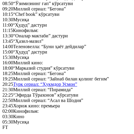
08:50
“Ўзимизнинг гап” кўрсатуви
09:20
Миллий сериал: “Бегона”
10:15
“Chef book” кўрсатуви
10:30
Мусиқа
11:00
“Ҳудуд” дастури
11:15
Кинофильм:
13:30
“Оналар мактаби” дастури
13:45
“Ҳазил-мазил”
14:00
Теленовелла: “Буни ҳаёт дейдилар”
15:00
“Ҳудуд” дастури
15:30
Мусиқа
16:00
Миллий кино:
18:00
“Марказий студия” кўрсатуви
18:25
Миллий сериал: “Бегона”
19:25
Миллий сериал: “Зайнаб билан қолинг бегим”
20:25
Турк сериал: “Ҳукмдор Усмон”
21:30
Миллий сериал: “Пирамида”
22:25
“Эфирда Тўрахонов” кўрсатуви
22:50
Миллий сериал: “Асал ва Шодия”
23:45
Хориж кино: премьера
02:00
Кинофильм:
03:30
Кино
05:30
Мусиқа
FT