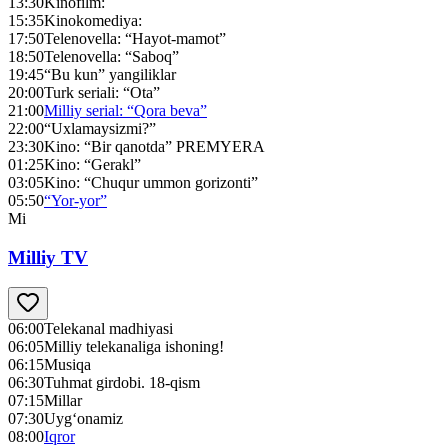
13:30
Kinofilm:
15:35
Kinokomediya:
17:50
Telenovella: “Hayot-mamot”
18:50
Telenovella: “Saboq”
19:45
“Bu kun” yangiliklar
20:00
Turk seriali: “Ota”
21:00
Milliy serial: “Qora beva”
22:00
“Uxlamaysizmi?”
23:30
Kino: “Bir qanotda” PREMYERA
01:25
Kino: “Gerakl”
03:05
Kino: “Chuqur ummon gorizonti”
05:50
“Yor-yor”
Mi
Milliy TV
06:00
Telekanal madhiyasi
06:05
Milliy telekanaliga ishoning!
06:15
Musiqa
06:30
Tuhmat girdobi. 18-qism
07:15
Millar
07:30
Uyg‘onamiz
08:00
Iqror