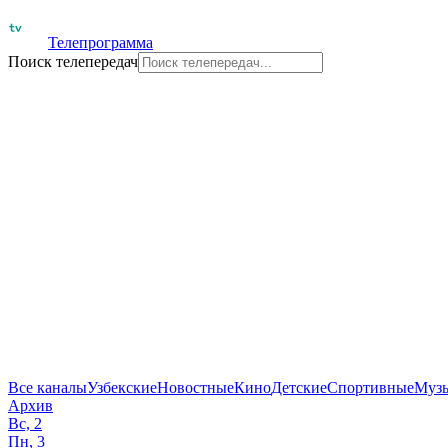
Телепрограмма
Поиск телепередач
Все каналы
Узбекские
Новостные
Кино
Детские
Спортивные
Муз
Архив
Вс, 2
Пн, 3