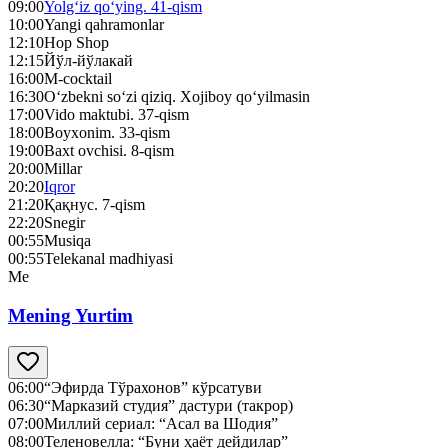
09:00
Yolg‘iz qo‘ying. 41-qism
10:00
Yangi qahramonlar
12:10
Hop Shop
12:15
Йўл-йўлакай
16:00
M-cocktail
16:30
O‘zbekni so‘zi qiziq. Xojiboy qo‘yilmasin
17:00
Vido maktubi. 37-qism
18:00
Boyxonim. 33-qism
19:00
Baxt ovchisi. 8-qism
20:00
Millar
20:20
Iqror
21:20
Қақнус. 7-qism
22:20
Snegir
00:55
Musiqa
00:55
Telekanal madhiyasi
Me
Mening Yurtim
06:00
“Эфирда Тўрахонов” кўрсатуви
06:30
“Марказий студия” дастури (такрор)
07:00
Миллий сериал: “Асал ва Шодия”
08:00
Теленовелла: “Буни ҳаёт дейдилар”