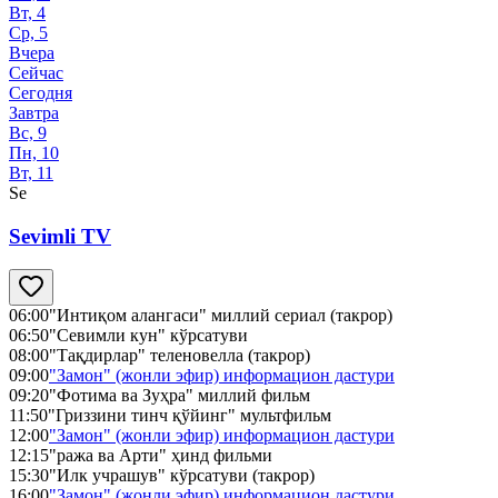
Вт, 4
Ср, 5
Вчера
Сейчас
Сегодня
Завтра
Вс, 9
Пн, 10
Вт, 11
Se
Sevimli TV
06:00
"Интиқом алангаси" миллий cериал (такрор)
06:50
"Севимли кун" кўрсатуви
08:00
"Тақдирлар" теленовелла (такрор)
09:00
"Замон" (жонли эфир) информацион дастури
09:20
"Фотима ва Зуҳра" миллий фильм
11:50
"Гриззини тинч қўйинг" мультфильм
12:00
"Замон" (жонли эфир) информацион дастури
12:15
"ража ва Арти" ҳинд фильми
15:30
"Илк учрашув" кўрсатуви (такрор)
16:00
"Замон" (жонли эфир) информацион дастури