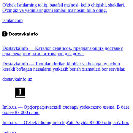
O'zbek Ismlarning to'liq, batafsil ma'nosi, kelib chiqishi, shakllari.
O'zingiz va yaqinlaringizni ismlari ma'nosini bilib oling.
ismlar.com
DostavkaInfo — Каталог сервисов, предлагающих доставку
еды, лекарств, книг и товаров для дома.
DostavkaInfo — Taomlar, dorilar, kitoblar va boshqa uy uchun
kerakli bo'lagan narsalarni yetkazib berish xizmatlari bor servislar.
dostavkainfo.uz
Imlo.uz — Орфографический словарь узбекского языка. В базе
более 87 000 слов.
Imlo.uz — O'zbek tilining imlo lug'ati. Saytda 87 000 ortiq so'z bor.
imlo.uz