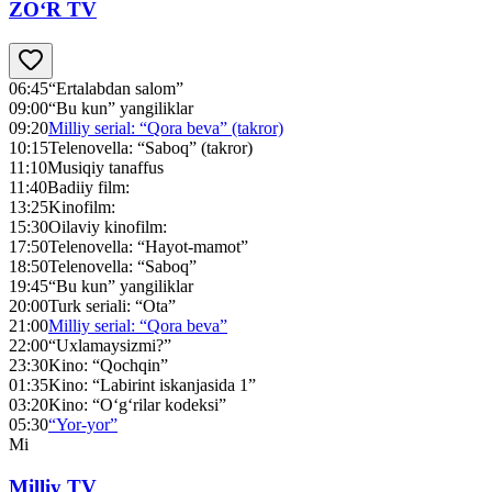
ZO‘R TV
06:45
“Ertalabdan salom”
09:00
“Bu kun” yangiliklar
09:20
Milliy serial: “Qora beva” (takror)
10:15
Telenovella: “Saboq” (takror)
11:10
Musiqiy tanaffus
11:40
Badiiy film:
13:25
Kinofilm:
15:30
Oilaviy kinofilm:
17:50
Telenovella: “Hayot-mamot”
18:50
Telenovella: “Saboq”
19:45
“Bu kun” yangiliklar
20:00
Turk seriali: “Ota”
21:00
Milliy serial: “Qora beva”
22:00
“Uxlamaysizmi?”
23:30
Kino: “Qochqin”
01:35
Kino: “Labirint iskanjasida 1”
03:20
Kino: “O‘g‘rilar kodeksi”
05:30
“Yor-yor”
Mi
Milliy TV