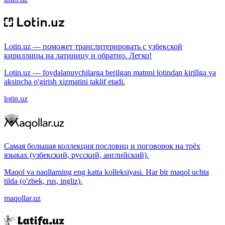
Lotin.uz — поможет транслитерировать с узбекской
кириллицы на латиницу и обратно. Легко!
Lotin.uz — foydalanuvchilarga berilgan matnni lotindan kirillga va
aksincha o'girish xizmatini taklif etadi.
lotin.uz
Самая большая коллекция пословиц и поговорок на трёх
языках (узбекский, русский, английский).
Maqol va naqllarning eng katta kolleksiyasi. Har bir maqol uchta
tilda (o'zbek, rus, ingliz).
maqollar.uz