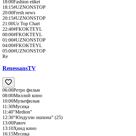
18:00
Fashion etiket
18:15
#UZNONSTOP
20:00
Fresh news
20:15
#UZNONSTOP
21:00
Uz Top Chart
22:40
#FKOKTEYL
00:00
#FKOKTEYL
01:00
#UZNONSTOP
04:00
#FKOKTEYL
05:00
#UZNONSTOP
Re
RenessansTV
06:00
Ретро фильм
08:00
Миллий кино
10:00
Мультфильм
11:30
Мусиқа
11:40
"Medion"
12:30
“Юлдузли ошхона” (25)
13:00
Равоч
13:10
Ҳинд кино
16:15
Мусиқа