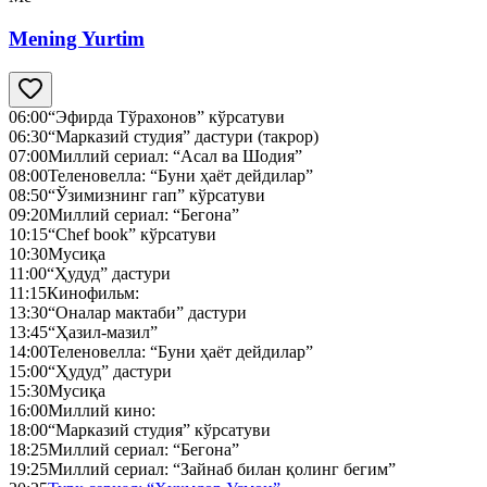
Mening Yurtim
06:00
“Эфирда Тўрахонов” кўрсатуви
06:30
“Марказий студия” дастури (такрор)
07:00
Миллий сериал: “Асал ва Шодия”
08:00
Теленовелла: “Буни ҳаёт дейдилар”
08:50
“Ўзимизнинг гап” кўрсатуви
09:20
Миллий сериал: “Бегона”
10:15
“Chef book” кўрсатуви
10:30
Мусиқа
11:00
“Ҳудуд” дастури
11:15
Кинофильм:
13:30
“Оналар мактаби” дастури
13:45
“Ҳазил-мазил”
14:00
Теленовелла: “Буни ҳаёт дейдилар”
15:00
“Ҳудуд” дастури
15:30
Мусиқа
16:00
Миллий кино:
18:00
“Марказий студия” кўрсатуви
18:25
Миллий сериал: “Бегона”
19:25
Миллий сериал: “Зайнаб билан қолинг бегим”