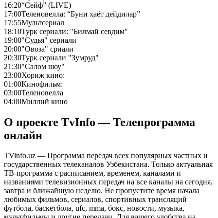
16:20
“Сейф” (LIVE)
17:00
Теленовелла: “Буни ҳаёт дейдилар”
17:55
Мультсериал
18:10
Турк сериали: "Билмай севдим"
19:00
"Судья" сериали
20:00
"Овоза" сриали
20:30
Турк сериали "Зумруд"
21:30
"Салом шоу"
23:00
Хориж кино:
01:00
Кинофильм:
03:00
Теленовелла
04:00
Миллий кино
О проекте TvInfo — Телепрограмма
онлайн
TVinfo.uz — Программа передач всех популярных частных и
государственных телеканалов Узбекистана. Только актуальная
ТВ-программа с расписанием, временем, каналами и
названиями телевизионных передач на все каналы на сегодня,
завтра и ближайшую неделю. Не пропустите время начала
любимых фильмов, сериалов, спортивных трансляций
футбола, баскетбола, ufc, mma, бокс, новости, музыка,
мультфильмы и другие передачи. Для вашего удобства на