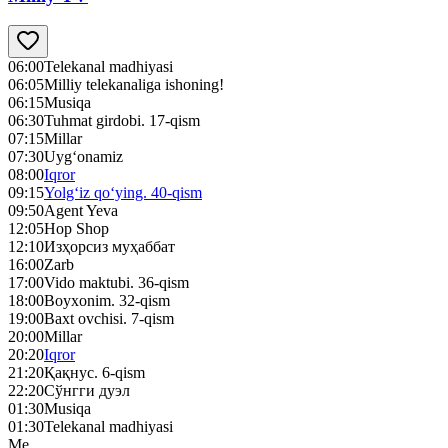
06:00
Telekanal madhiyasi
06:05
Milliy telekanaliga ishoning!
06:15
Musiqa
06:30
Tuhmat girdobi. 17-qism
07:15
Millar
07:30
Uyg‘onamiz
08:00
Iqror
09:15
Yolg‘iz qo‘ying. 40-qism
09:50
Agent Yeva
12:05
Hop Shop
12:10
Изҳорсиз муҳаббат
16:00
Zarb
17:00
Vido maktubi. 36-qism
18:00
Boyxonim. 32-qism
19:00
Baxt ovchisi. 7-qism
20:00
Millar
20:20
Iqror
21:20
Қақнус. 6-qism
22:20
Сўнгги дуэл
01:30
Musiqa
01:30
Telekanal madhiyasi
Me