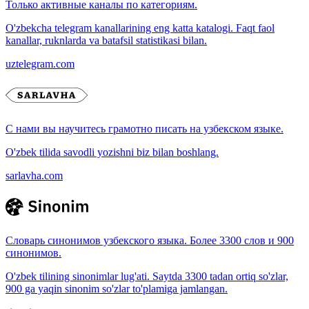
Только активные каналы по категориям.
O'zbekcha telegram kanallarining eng katta katalogi. Faqt faol
kanallar, ruknlarda va batafsil statistikasi bilan.
uztelegram.com
С нами вы научитесь грамотно писать на узбекском языке.
O'zbek tilida savodli yozishni biz bilan boshlang.
sarlavha.com
Словарь синонимов узбекского языка. Более 3300 слов и 900
синонимов.
O'zbek tilining sinonimlar lug'ati. Saytda 3300 tadan ortiq so'zlar,
900 ga yaqin sinonim so'zlar to'plamiga jamlangan.