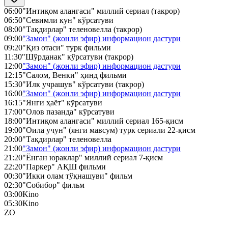
06:00
"Интиқом алангаси" миллий cериал (такрор)
06:50
"Севимли кун" кўрсатуви
08:00
"Тақдирлар" теленовелла (такрор)
09:00
"Замон" (жонли эфир) информацион дастури
09:20
"Қиз отаси" турк фильми
11:30
"Шўрданак" кўрсатуви (такрор)
12:00
"Замон" (жонли эфир) информацион дастури
12:15
"Салом, Венки" ҳинд фильми
15:30
"Илк учрашув" кўрсатуви (такрор)
16:00
"Замон" (жонли эфир) информацион дастури
16:15
"Янги ҳаёт" кўрсатуви
17:00
"Олов пазанда" кўрсатуви
18:00
"Интиқом алангаси" миллий сериал 165-қисм
19:00
"Оила учун" (янги мавсум) турк сериали 22-қисм
20:00
"Тақдирлар" теленовелла
21:00
"Замон" (жонли эфир) информацион дастури
21:20
"Ёнган юраклар" миллий сериал 7-қисм
22:20
"Паркер" АҚШ фильми
00:30
"Икки олам тўқнашуви" фильм
02:30
"Собибор" фильм
03:00
Kino
05:30
Kino
ZO