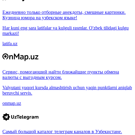
Ежедневно только отборные анекдоты, смешные картинки.
Кузница юмора на узбекском языке!
Har kuni eng sara latifalar va kulguli rasmlar. O'zbek tilidagi kulgu
markazi!
latifa.uz
Сервис, помогающий найти ближайшие пункты обмена
валюты с выгодным курсом.
Valyutani yuqori kursda almashtirish uchun yaqin punktlarni aniqlab
beruvchi servis.
onmap.uz
Самый большой каталог телеграм каналов в Узбекистане.