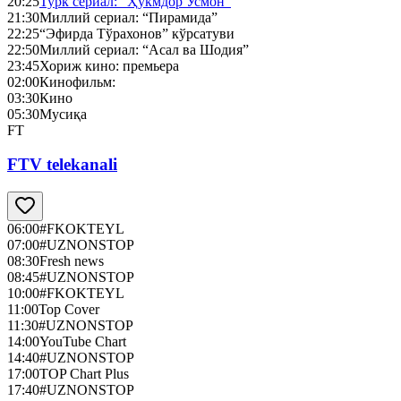
20:25
Турк сериал: “Ҳукмдор Усмон”
21:30
Миллий сериал: “Пирамида”
22:25
“Эфирда Тўрахонов” кўрсатуви
22:50
Миллий сериал: “Асал ва Шодия”
23:45
Хориж кино: премьера
02:00
Кинофильм:
03:30
Кино
05:30
Мусиқа
FT
FTV telekanali
06:00
#FKOKTEYL
07:00
#UZNONSTOP
08:30
Fresh news
08:45
#UZNONSTOP
10:00
#FKOKTEYL
11:00
Top Cover
11:30
#UZNONSTOP
14:00
YouTube Chart
14:40
#UZNONSTOP
17:00
TOP Chart Plus
17:40
#UZNONSTOP