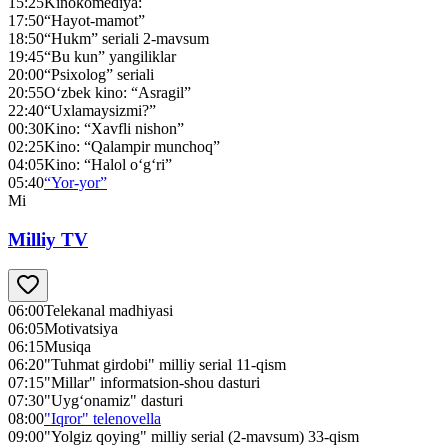
15:25
Kinokomediya:
17:50
“Hayot-mamot”
18:50
“Нukm” seriali 2-mavsum
19:45
“Bu kun” yangiliklar
20:00
“Psixolog” seriali
20:55
O‘zbek kino: “Asragil”
22:40
“Uxlamaysizmi?”
00:30
Kino: “Xavfli nishon”
02:25
Kino: “Qalampir munchoq”
04:05
Kino: “Halol o‘g‘ri”
05:40
“Yor-yor”
Mi
Milliy TV
06:00
Telekanal madhiyasi
06:05
Motivatsiya
06:15
Musiqa
06:20
"Tuhmat girdobi" milliy serial 11-qism
07:15
"Millar" informatsion-shou dasturi
07:30
"Uyg‘onamiz" dasturi
08:00
"Iqror" telenovella
09:00
"Yolgiz qoying" milliy serial (2-mavsum) 33-qism