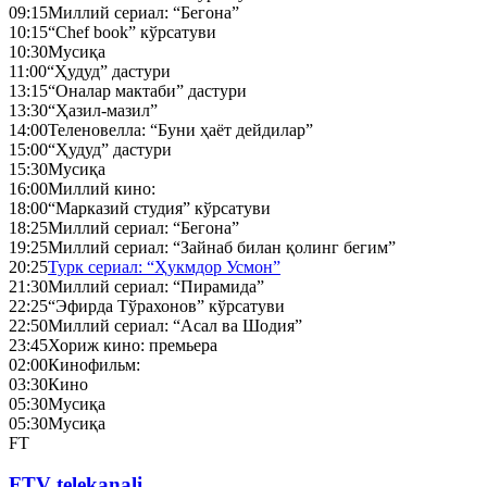
09:15
Миллий сериал: “Бегона”
10:15
“Chef book” кўрсатуви
10:30
Мусиқа
11:00
“Ҳудуд” дастури
13:15
“Оналар мактаби” дастури
13:30
“Ҳазил-мазил”
14:00
Теленовелла: “Буни ҳаёт дейдилар”
15:00
“Ҳудуд” дастури
15:30
Мусиқа
16:00
Миллий кино:
18:00
“Марказий студия” кўрсатуви
18:25
Миллий сериал: “Бегона”
19:25
Миллий сериал: “Зайнаб билан қолинг бегим”
20:25
Турк сериал: “Ҳукмдор Усмон”
21:30
Миллий сериал: “Пирамида”
22:25
“Эфирда Тўрахонов” кўрсатуви
22:50
Миллий сериал: “Асал ва Шодия”
23:45
Хориж кино: премьера
02:00
Кинофильм:
03:30
Кино
05:30
Мусиқа
05:30
Мусиқа
FT
FTV telekanali