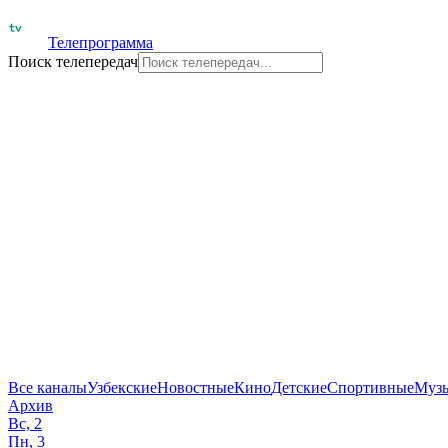
Телепрограмма
Поиск телепередач
Все каналы
Узбекские
Новостные
Кино
Детские
Спортивные
Муз
Архив
Вс, 2
Пн, 3