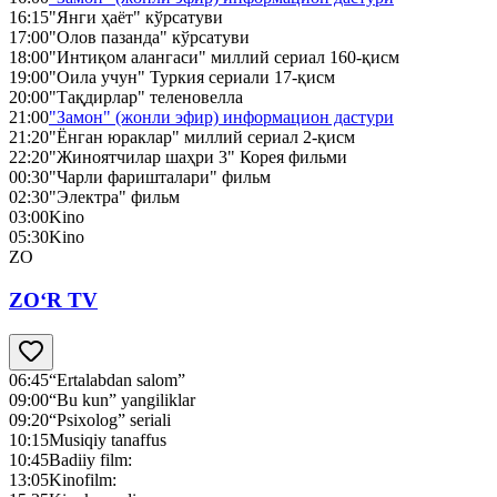
16:15
"Янги ҳаёт" кўрсатуви
17:00
"Олов пазанда" кўрсатуви
18:00
"Интиқом алангаси" миллий сериал 160-қисм
19:00
"Оила учун" Туркия сериали 17-қисм
20:00
"Тақдирлар" теленовелла
21:00
"Замон" (жонли эфир) информацион дастури
21:20
"Ёнган юраклар" миллий сериал 2-қисм
22:20
"Жиноятчилар шаҳри 3" Корея фильми
00:30
"Чарли фаришталари" фильм
02:30
"Электра" фильм
03:00
Kino
05:30
Kino
ZO
ZO‘R TV
06:45
“Ertalabdan salom”
09:00
“Bu kun” yangiliklar
09:20
“Psixolog” seriali
10:15
Musiqiy tanaffus
10:45
Badiiy film:
13:05
Kinofilm: