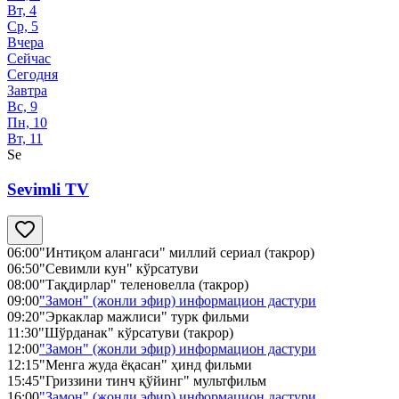
Вт, 4
Ср, 5
Вчера
Сейчас
Сегодня
Завтра
Вс, 9
Пн, 10
Вт, 11
Se
Sevimli TV
06:00
"Интиқом алангаси" миллий сериал (такрор)
06:50
"Севимли кун" кўрсатуви
08:00
"Тақдирлар" теленовелла (такрор)
09:00
"Замон" (жонли эфир) информацион дастури
09:20
"Эркаклар мажлиси" турк фильми
11:30
"Шўрданак" кўрсатуви (такрор)
12:00
"Замон" (жонли эфир) информацион дастури
12:15
"Менга жуда ёқасан" ҳинд фильми
15:45
"Гриззини тинч қўйинг" мультфильм
16:00
"Замон" (жонли эфир) информацион дастури