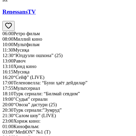
RenessansTV
06:00
Ретро фильм
08:00
Миллий кино
10:00
Мультфильм
11:30
Мусиқа
12:30
“Юлдузли ошхона” (25)
13:00
Равоч
13:10
Ҳинд кино
16:15
Мусиқа
16:20
“Сейф” (LIVE)
17:00
Теленовелла: “Буни ҳаёт дейдилар”
17:55
Мультсериал
18:10
Турк сериали: “Билмай севдим”
19:00
"Судья” сериали
20:00
“Овоза” дастури (25)
20:30
Турк сериали:”Зумруд”
21:30
“Салом шоу” (LIVE)
23:00
Хориж кино:
01:00
Кинофильм:
03:00
“MediON” №1 (Т)