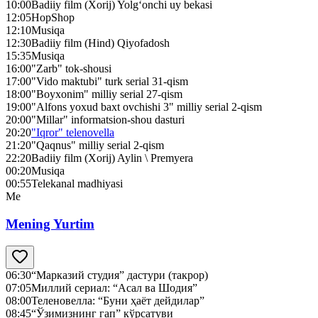
10:00
Badiiy film (Xorij) Yolg‘onchi uy bekasi
12:05
HopShop
12:10
Musiqa
12:30
Badiiy film (Hind) Qiyofadosh
15:35
Musiqa
16:00
"Zarb" tok-shousi
17:00
"Vido maktubi" turk serial 31-qism
18:00
"Boyxonim" milliy serial 27-qism
19:00
"Alfons yoxud baxt ovchishi 3" milliy serial 2-qism
20:00
"Millar" informatsion-shou dasturi
20:20
"Iqror" telenovella
21:20
"Qaqnus" milliy serial 2-qism
22:20
Badiiy film (Xorij) Aylin \ Premyera
00:20
Musiqa
00:55
Telekanal madhiyasi
Me
Mening Yurtim
06:30
“Марказий студия” дастури (такрор)
07:05
Миллий сериал: “Асал ва Шодия”
08:00
Теленовелла: “Буни ҳаёт дейдилар”
08:45
“Ўзимизнинг гап” кўрсатуви