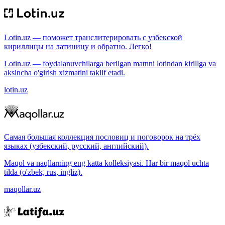
Lotin.uz — поможет транслитерировать с узбекской
кириллицы на латиницу и обратно. Легко!
Lotin.uz — foydalanuvchilarga berilgan matnni lotindan kirillga va
aksincha o'girish xizmatini taklif etadi.
lotin.uz
Самая большая коллекция пословиц и поговорок на трёх
языках (узбекский, русский, английский).
Maqol va naqllarning eng katta kolleksiyasi. Har bir maqol uchta
tilda (o'zbek, rus, ingliz).
maqollar.uz