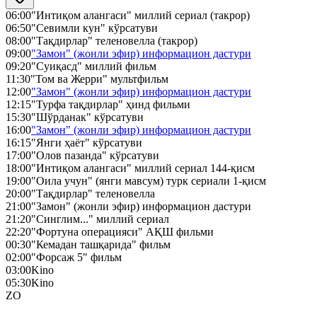
06:00
"Интиқом алангаси" миллий сериал (такрор)
06:50
"Севимли кун" кўрсатуви
08:00
"Тақдирлар" теленовелла (такрор)
09:00
"Замон" (жонли эфир) информацион дастури
09:20
"Суиқасд" миллий фильм
11:30
"Том ва Жерри" мультфильм
12:00
"Замон" (жонли эфир) информацион дастури
12:15
"Турфа тақдирлар" ҳинд фильми
15:30
"Шўрданак" кўрсатуви
16:00
"Замон" (жонли эфир) информацион дастури
16:15
"Янги ҳаёт" кўрсатуви
17:00
"Олов пазанда" кўрсатуви
18:00
"Интиқом алангаси" миллий сериал 144-қисм
19:00
"Оила учун" (янги мавсум) турк сериали 1-қисм
20:00
"Тақдирлар" теленовелла
21:00
"Замон" (жонли эфир) информацион дастури
21:20
"Синглим..." миллий сериал
22:20
"Фортуна операцияси" АҚШ фильми
00:30
"Кемадан ташқарида" фильм
02:00
"Форсаж 5" фильм
03:00
Kino
05:30
Kino
ZO