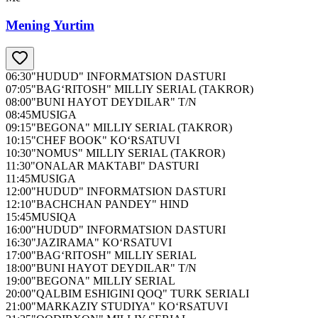
Mening Yurtim
06:30
"HUDUD" INFORMATSION DASTURI
07:05
"BAG‘RITOSH" MILLIY SERIAL (TAKROR)
08:00
"BUNI HAYOT DEYDILAR" T/N
08:45
MUSIGA
09:15
"BEGONA" MILLIY SERIAL (TAKROR)
10:15
"CHEF BOOK" KO‘RSATUVI
10:30
"NOMUS" MILLIY SERIAL (TAKROR)
11:30
"ONALAR MAKTABI" DASTURI
11:45
MUSIGA
12:00
"HUDUD" INFORMATSION DASTURI
12:10
"BACHCHAN PANDEY" HIND
15:45
MUSIQA
16:00
"HUDUD" INFORMATSION DASTURI
16:30
"JAZIRAMA" KO‘RSATUVI
17:00
"BAG‘RITOSH" MILLIY SERIAL
18:00
"BUNI HAYOT DEYDILAR" T/N
19:00
"BEGONA" MILLIY SERIAL
20:00
"QALBIM ESHIGINI QOQ" TURK SERIALI
21:00
"MARKAZIY STUDIYA" KO‘RSATUVI