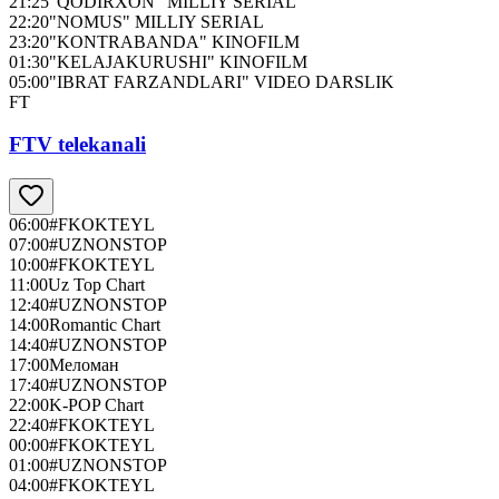
21:25
"QODIRXON" MILLIY SERIAL
22:20
"NOMUS" MILLIY SERIAL
23:20
"KONTRABANDA" KINOFILM
01:30
"KELAJAKURUSHI" KINOFILM
05:00
"IBRAT FARZANDLARI" VIDEO DARSLIK
FT
FTV telekanali
06:00
#FKOKTEYL
07:00
#UZNONSTOP
10:00
#FKOKTEYL
11:00
Uz Top Chart
12:40
#UZNONSTOP
14:00
Romantic Chart
14:40
#UZNONSTOP
17:00
Меломан
17:40
#UZNONSTOP
22:00
K-POP Chart
22:40
#FKOKTEYL
00:00
#FKOKTEYL
01:00
#UZNONSTOP
04:00
#FKOKTEYL