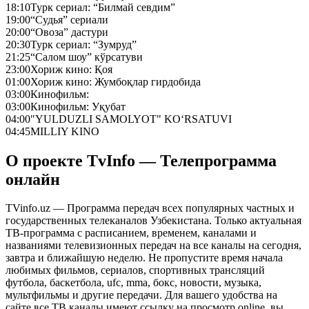
18:10
Турк сериал: “Билмай севдим”
19:00
“Судья” сериали
20:00
“Овоза” дастури
20:30
Турк сериал: “Зумруд”
21:25
“Салом шоу” кўрсатуви
23:00
Хориж кино: Қоя
01:00
Хориж кино: Жумбоқлар гирдобида
03:00
Кинофильм:
03:00
Кинофильм: Уқубат
04:00
"YULDUZLI SAMOLYOT" KO‘RSATUVI
04:45
MILLIY KINO
О проекте TvInfo — Телепрограмма
онлайн
TVinfo.uz — Программа передач всех популярных частных и
государственных телеканалов Узбекистана. Только актуальная
ТВ-программа с расписанием, временем, каналами и
названиями телевизионных передач на все каналы на сегодня,
завтра и ближайшую неделю. Не пропустите время начала
любимых фильмов, сериалов, спортивных трансляций
футбола, баскетбола, ufc, mma, бокс, новости, музыка,
мультфильмы и другие передачи. Для вашего удобства на
сайте все ТВ каналы имеют ссылку на просмотр online, вы