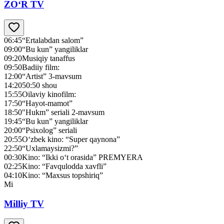
ZO‘R TV
06:45
“Ertalabdan salom”
09:00
“Bu kun” yangiliklar
09:20
Musiqiy tanaffus
09:50
Badiiy film:
12:00
“Artist” 3-mavsum
14:20
50:50 shou
15:55
Oilaviy kinofilm:
17:50
“Hayot-mamot”
18:50
"Нukm” seriali 2-mavsum
19:45
“Bu kun” yangiliklar
20:00
“Psixolog” seriali
20:55
O‘zbek kino: “Super qaynona”
22:50
“Uxlamaysizmi?”
00:30
Kino: “Ikki o‘t orasida” PREMYERA
02:25
Kino: “Favqulodda xavfli”
04:10
Kino: “Maxsus topshiriq”
Mi
Milliy TV