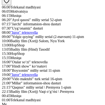
06:00
Telekanal madhiyasi
06:05
Motivatsiya
06:15
Musiqa
06:20
"Ayol qasosi" milliy serial 52-qism
07:15
"Jarchi" informatsion-shou dasturi
07:30
"Uyg‘onamiz" dasturi
08:00
"Iqror" telenovella
09:00
"Yolgiz qoying" milliy serial (2-mavsum) 11-qism
10:00
Badiiy film (Xorij) Salom, Nyu York
13:00
HopShop
13:05
Badiiy film (Hind) Tasodif
15:30
HopShop
15:35
Musiqa
16:00
"Otalar so‘zi" telenovella
17:00
"Hindi show" ko‘rsatuvi
18:00
"Boyxonim" milliy serial 11-qism
19:00
"Iqror" telenovella
20:00
"Vido maktubi" turk serial 16-qism
21:00
"Millar" informatsion-shou dasturi
21:15
"Qaqnus" milliy serial \ Premyera 1-qism
22:15
Badiiy film (Xorij) Vaqt o‘g‘risi \ Premyera
00:45
Musiqa
01:00
Telekanal madhiyasi
Me