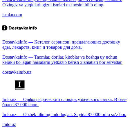
O'zingiz va yaqinlaringizni ismlari ma'nosini bilib oling.
ismlar.com
DostavkaInfo — Каталог сервисов, предлагающих доставку
еды, лекарств, книг и товаров для дома.
DostavkaInfo — Taomlar, dorilar, kitoblar va boshqa uy uchun
kerakli bo'lagan narsalarni yetkazib berish xizmatlari bor servislar.
dostavkainfo.uz
Imlo.uz — Орфографический словарь узбекского языка. В базе
более 87 000 слов.
Imlo.uz — O'zbek tilining imlo lug'ati. Saytda 87 000 ortiq so'z bor.
imlo.uz