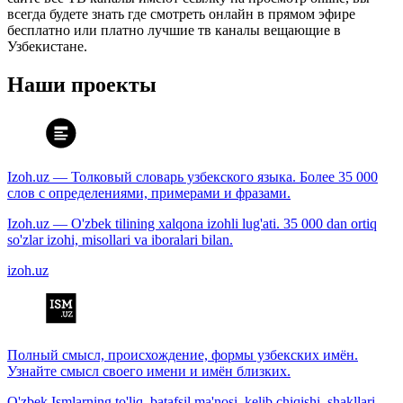
всегда будете знать где смотреть онлайн в прямом эфире
бесплатно или платно лучшие тв каналы вещающие в
Узбекистане.
Наши проекты
Izoh.uz — Толковый словарь узбекского языка. Более 35 000
слов с определениями, примерами и фразами.
Izoh.uz — O'zbek tilining xalqona izohli lug'ati. 35 000 dan ortiq
so'zlar izohi, misollari va iboralari bilan.
izoh.uz
Полный смысл, происхождение, формы узбекских имён.
Узнайте смысл своего имени и имён близких.
O'zbek Ismlarning to'liq, batafsil ma'nosi, kelib chiqishi, shakllari.