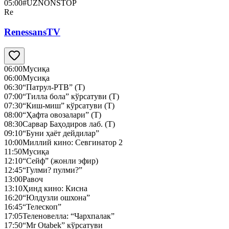
05:00
#UZNONSTOP
Re
RenessansTV
06:00
Мусиқа
06:00
Мусиқа
06:30
“Патрул-РТВ” (Т)
07:00
“Тилла бола” кўрсатуви (Т)
07:30
“Киш-миш” кўрсатуви (Т)
08:00
“Ҳафта овозалари” (Т)
08:30
Сарвар Баҳодиров лаб. (Т)
09:10
“Буни ҳаёт дейдилар”
10:00
Миллий кино: Севгинатор 2
11:50
Мусиқа
12:10
“Сейф” (жонли эфир)
12:45
“Гулми? пулми?”
13:00
Равоч
13:10
Ҳинд кино: Кисна
16:20
“Юлдузли ошхона”
16:45
“Телескоп”
17:05
Теленовелла: “Чархпалак”
17:50
“Mr Otabek” кўрсатуви