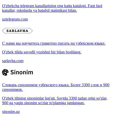
O'zbekcha telegram kanallarining eng katta katalogi. Faqt faol
kanallar, ruknlarda va batafsil statistikasi bilan.
uztelegram.com
С нами вы научитесь грамотно писать на узбекском языке.
O'zbek tilida savodli yozishni biz bilan boshlang.
sarlavha.com
Словарь синонимов узбекского языка. Более 3300 слов и 900
синонимов.
O'zbek tilining sinonimlar lug'ati. Saytda 3300 tadan ortiq so'zlar,
900 ga yaqin sinonim so'zlar to'plamiga jamlangan.
sinonim.uz