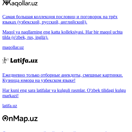
Самая большая коллекция пословиц и поговорок на трёх
языках (узбекский, русский, английский).
Maqol va naqllarning eng katta kolleksiyasi. Har bir maqol uchta
tilda (o'zbek, rus, ingliz).
maqollar.uz
Ежедневно только отборные анекдоты, смешные картинки.
Кузница юмора на узбекском языке!
Har kuni eng sara latifalar va kulguli rasmlar. O'zbek tilidagi kulgu
markazi!
latifa.uz