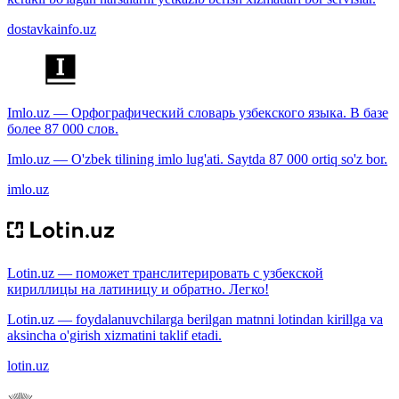
dostavkainfo.uz
Imlo.uz — Орфографический словарь узбекского языка. В базе
более 87 000 слов.
Imlo.uz — O'zbek tilining imlo lug'ati. Saytda 87 000 ortiq so'z bor.
imlo.uz
Lotin.uz — поможет транслитерировать с узбекской
кириллицы на латиницу и обратно. Легко!
Lotin.uz — foydalanuvchilarga berilgan matnni lotindan kirillga va
aksincha o'girish xizmatini taklif etadi.
lotin.uz