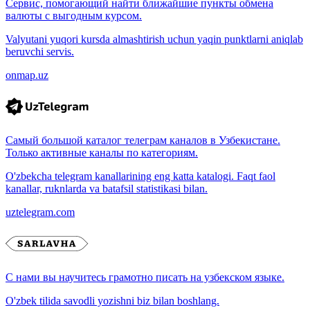
Сервис, помогающий найти ближайшие пункты обмена
валюты с выгодным курсом.
Valyutani yuqori kursda almashtirish uchun yaqin punktlarni aniqlab
beruvchi servis.
onmap.uz
Самый большой каталог телеграм каналов в Узбекистане.
Только активные каналы по категориям.
O'zbekcha telegram kanallarining eng katta katalogi. Faqt faol
kanallar, ruknlarda va batafsil statistikasi bilan.
uztelegram.com
С нами вы научитесь грамотно писать на узбекском языке.
O'zbek tilida savodli yozishni biz bilan boshlang.