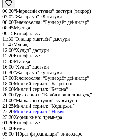
06:30
“Марказий студия” дастури (такрор)
07:05
“Жазирама” кўрсатуви
08:00
Теленовелла: “Буни ҳаёт дейдилар”
08:45
Мусиқа
09:15
Кинофильм:
11:30
“Оналар мактаби” дастури
11:45
Мусиқа
12:00
“Ҳудуд” дастури
12:20
Кинофильм:
15:45
Мусиқа
16:00
“Ҳудуд” дастури
16:30
“Жазирама” кўрсатуви
17:00
Теленовелла: “Буни ҳаёт дейдилар”
18:00
Миллий сериал: “Бағритош”
19:00
Миллий сериал: “Бегона”
20:00
Турк сериал: “Қалбим эшигини қоқ”
21:00
“Марказий студия” кўрсатуви
21:25
Миллий сериал: “Қодирхон”
22:20
Миллий сериал: “Номус”
23:20
Хориж кино: премьера
01:30
Кинофильм:
03:00
Кино
05:00
“Ибрат фарзандлари” видеодарс