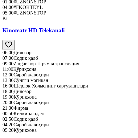
01:00
#UZNONSTOP
04:00
#FKOKTEYL
05:00
#UZNONSTOP
Ki
Kinoteatr HD Telekanali
06:00
Дилозор
07:00
Содиқ қалб
09:00
Zargarshop. Прямая трансляция
11:00
Қўриқхона
12:00
Сарой жавоҳири
13:30
Сўнгги могикан
16:00
Шерлок Холмснинг саргузаштлари
18:00
Дилозор
19:00
Қўриқхона
20:00
Сарой жавоҳири
21:30
Фирма
00:50
Кичкина одам
02:50
Содиқ қалб
04:20
Сарой жавоҳири
05:20
Қўриқхона