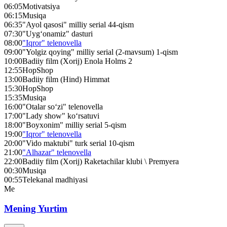
06:05
Motivatsiya
06:15
Musiqa
06:35
"Ayol qasosi" milliy serial 44-qism
07:30
"Uyg‘onamiz" dasturi
08:00
"Iqror" telenovella
09:00
"Yolgiz qoying" milliy serial (2-mavsum) 1-qism
10:00
Badiiy film (Xorij) Enola Holms 2
12:55
HopShop
13:00
Badiiy film (Hind) Himmat
15:30
HopShop
15:35
Musiqa
16:00
"Otalar so‘zi" telenovella
17:00
"Lady show" ko‘rsatuvi
18:00
"Boyxonim" milliy serial 5-qism
19:00
"Iqror" telenovella
20:00
"Vido maktubi" turk serial 10-qism
21:00
"Alhazar" telenovella
22:00
Badiiy film (Xorij) Raketachilar klubi \ Premyera
00:30
Musiqa
00:55
Telekanal madhiyasi
Me
Mening Yurtim