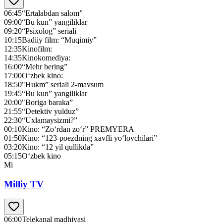
06:45
“Ertalabdan salom”
09:00
“Bu kun” yangiliklar
09:20
“Psixolog” seriali
10:15
Badiiy film: “Muqimiy”
12:35
Kinofilm:
14:35
Kinokomediya:
16:00
“Mehr bering”
17:00
O‘zbek kino:
18:50
"Нukm” seriali 2-mavsum
19:45
“Bu kun” yangiliklar
20:00
"Boriga baraka”
21:55
“Detektiv yulduz”
22:30
“Uxlamaysizmi?”
00:10
Kino: “Zo‘rdan zo‘r” PREMYERA
01:50
Kino: “123-poezdning xavfli yo‘lovchilari”
03:20
Kino: “12 yil qullikda”
05:15
O‘zbek kino
Mi
Milliy TV
06:00
Telekanal madhiyasi