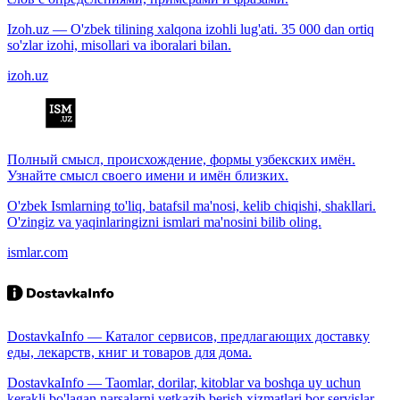
Izoh.uz — O'zbek tilining xalqona izohli lug'ati. 35 000 dan ortiq
so'zlar izohi, misollari va iboralari bilan.
izoh.uz
Полный смысл, происхождение, формы узбекских имён.
Узнайте смысл своего имени и имён близких.
O'zbek Ismlarning to'liq, batafsil ma'nosi, kelib chiqishi, shakllari.
O'zingiz va yaqinlaringizni ismlari ma'nosini bilib oling.
ismlar.com
DostavkaInfo — Каталог сервисов, предлагающих доставку
еды, лекарств, книг и товаров для дома.
DostavkaInfo — Taomlar, dorilar, kitoblar va boshqa uy uchun
kerakli bo'lagan narsalarni yetkazib berish xizmatlari bor servislar.