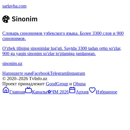
sarlavha.com
Словарь синонимов узбекского языка. Более 3300 слов и 900
синонимов.
O'zbek tilining sinonimlar lug'ati. Saytda 3300 tadan ortiq so'zlar,
900 ga yaqin sinonim so'zlar to'plamiga jamlangan.
sinonim.uz
Напишите нам
Facebook
Telegram
Instagram
© 2020–
2026
TvInfo.uz
Проект принадлежит
GoodGroup
и
Obuna
Главная
Каналы
⚽
ЧМ 2026
Архив
Избранное