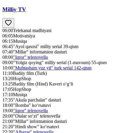
Milliy TV
06:00
Telekanal madhiyasi
06:05
Motivatsiya
06:15
Musiqa
06:45
"Ayol qasosi" milliy serial 39-qism
07:40
"Millar" informatsion dasturi
08:00
"Iqror" telenovella
09:00
"Yolgiz qoying" milliy serial (1-mavsum) 55-qism
10:00
"Muhtasham yuz yil" turk serial 142-qism
11:10
Badiiy film (Turk)
13:20
HopShop
13:25
Badiiy film (Hind) Kaveri o‘g‘li
17:05
HopShop
17:10
Musiqa
17:35
"Akula parchalar" dasturi
18:00
"Bomba" ko‘rsatuvi
19:00
"Iqror" telenovella
20:00
"Otalar so‘zi" telenovella
21:00
"Millar" informatsion dasturi
21:20
"Hindi show" ko‘rsatuvi
22:20
"Alhazar" telenovella