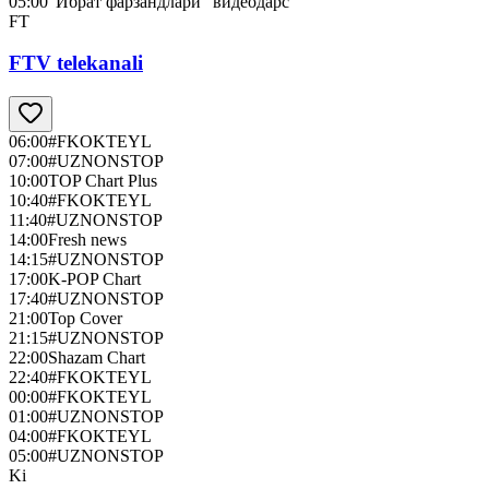
05:00
“Ибрат фарзандлари” видеодарс
FT
FTV telekanali
06:00
#FKOKTEYL
07:00
#UZNONSTOP
10:00
TOP Chart Plus
10:40
#FKOKTEYL
11:40
#UZNONSTOP
14:00
Fresh news
14:15
#UZNONSTOP
17:00
K-POP Chart
17:40
#UZNONSTOP
21:00
Top Cover
21:15
#UZNONSTOP
22:00
Shazam Chart
22:40
#FKOKTEYL
00:00
#FKOKTEYL
01:00
#UZNONSTOP
04:00
#FKOKTEYL
05:00
#UZNONSTOP
Ki