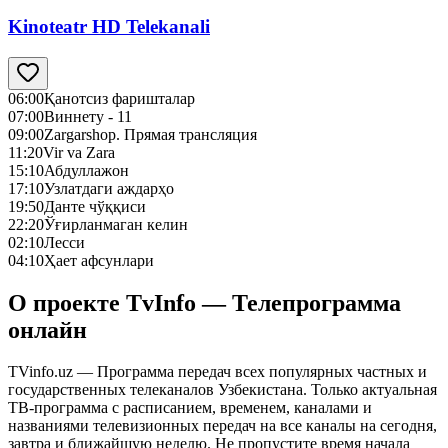
Kinoteatr HD Telekanali
06:00
Қанотсиз фаришталар
07:00
Виннету - 11
09:00
Zargarshop. Прямая трансляция
11:20
Vir va Zara
15:10
Абдуллажон
17:10
Узлатдаги аждарҳо
19:50
Данте чўққиси
22:20
Ўғирланмаган келин
02:10
Лесси
04:10
Ҳает афсунлари
О проекте TvInfo — Телепрограмма
онлайн
TVinfo.uz — Программа передач всех популярных частных и
государственных телеканалов Узбекистана. Только актуальная
ТВ-программа с расписанием, временем, каналами и
названиями телевизионных передач на все каналы на сегодня,
завтра и ближайшую неделю. Не пропустите время начала