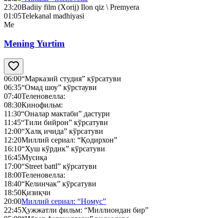
23:20
Badiiy film (Xorij) Ilon qiz \ Premyera
01:05
Telekanal madhiyasi
Me
Mening Yurtim
06:00
“Марказий студия” кўрсатуви
06:35
“Омад шоу” кўрстауви
07:40
Теленовелла:
08:30
Кинофильм:
11:30
“Оналар мактаби” дастури
11:45
“Тили бийрон” кўрсатуви
12:00
“Халқ ичида” кўрсатуви
12:20
Миллий сериал: “Қодирхон”
16:10
“Хуш кўрдик” кўрсатуви
16:45
Мусиқа
17:00
“Street battl” кўрсатуви
18:00
Теленовелла:
18:40
“Келинчак” кўрсатуви
18:50
Қизиқчи
20:00
Миллий сериал: “Номус”
22:45
Ҳужжатли фильм: “Миллиондан бир”