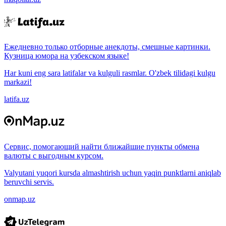
Ежедневно только отборные анекдоты, смешные картинки.
Кузница юмора на узбекском языке!
Har kuni eng sara latifalar va kulguli rasmlar. O'zbek tilidagi kulgu
markazi!
latifa.uz
Сервис, помогающий найти ближайшие пункты обмена
валюты с выгодным курсом.
Valyutani yuqori kursda almashtirish uchun yaqin punktlarni aniqlab
beruvchi servis.
onmap.uz