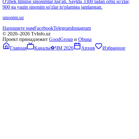
O'zbek tilining sinonimlar lug'ati. Saytda 3300 tadan ortiq so'zlar,
900 ga yaqin sinonim so'zlar to'plamiga jamlangan.
sinonim.uz
Напишите нам
Facebook
Telegram
Instagram
© 2020–
2026
TvInfo.uz
Проект принадлежит
GoodGroup
и
Obuna
Главная
Каналы
⚽
ЧМ 2026
Архив
Избранное