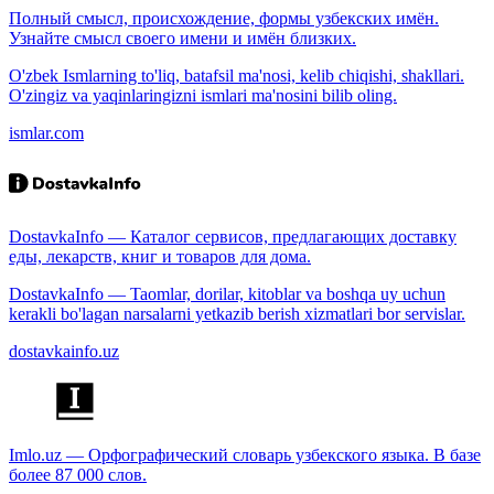
Полный смысл, происхождение, формы узбекских имён.
Узнайте смысл своего имени и имён близких.
O'zbek Ismlarning to'liq, batafsil ma'nosi, kelib chiqishi, shakllari.
O'zingiz va yaqinlaringizni ismlari ma'nosini bilib oling.
ismlar.com
DostavkaInfo — Каталог сервисов, предлагающих доставку
еды, лекарств, книг и товаров для дома.
DostavkaInfo — Taomlar, dorilar, kitoblar va boshqa uy uchun
kerakli bo'lagan narsalarni yetkazib berish xizmatlari bor servislar.
dostavkainfo.uz
Imlo.uz — Орфографический словарь узбекского языка. В базе
более 87 000 слов.