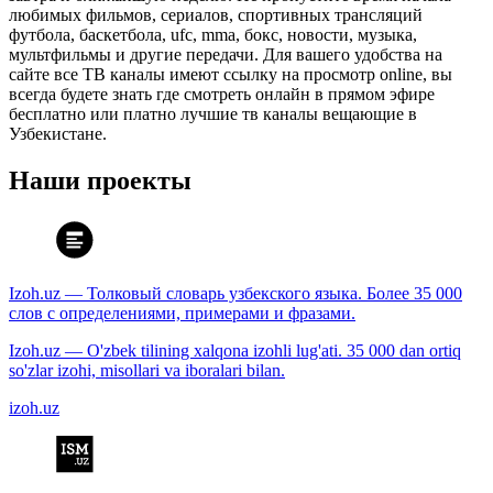
любимых фильмов, сериалов, спортивных трансляций
футбола, баскетбола, ufc, mma, бокс, новости, музыка,
мультфильмы и другие передачи. Для вашего удобства на
сайте все ТВ каналы имеют ссылку на просмотр online, вы
всегда будете знать где смотреть онлайн в прямом эфире
бесплатно или платно лучшие тв каналы вещающие в
Узбекистане.
Наши проекты
Izoh.uz — Толковый словарь узбекского языка. Более 35 000
слов с определениями, примерами и фразами.
Izoh.uz — O'zbek tilining xalqona izohli lug'ati. 35 000 dan ortiq
so'zlar izohi, misollari va iboralari bilan.
izoh.uz