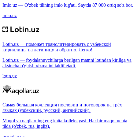
Imlo.uz — O'zbek tilining imlo lug'ati. Saytda 87 000 ortiq so'z bor.
imlo.uz
Lotin.uz — поможет транслитерировать с узбекской
кириллицы на латиницу и обратно. Легко!
Lotin.uz — foydalanuvchilarga berilgan matnni lotindan kirillga va
aksincha o'girish xizmatini taklif etadi.
lotin.uz
Самая большая коллекция пословиц и поговорок на трёх
языках (узбекский, русский, английский).
Maqol va naqllarning eng katta kolleksiyasi. Har bir maqol uchta
tilda (o'zbek, rus, ingliz).
maqollar.uz