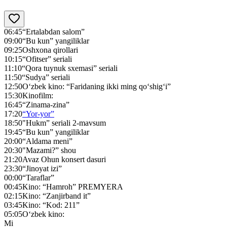
06:45
“Ertalabdan salom”
09:00
“Bu kun” yangiliklar
09:25
Oshxona qirollari
10:15
“Ofitser” seriali
11:10
“Qora tuynuk sxemasi” seriali
11:50
“Sudya” seriali
12:50
O‘zbek kino: “Faridaning ikki ming qo‘shig‘i”
15:30
Kinofilm:
16:45
“Zinama-zina”
17:20
“Yor-yor”
18:50
"Нukm” seriali 2-mavsum
19:45
“Bu kun” yangiliklar
20:00
“Aldama meni”
20:30
"Mazami?” shou
21:20
Avaz Ohun konsert dasuri
23:30
“Jinoyat izi”
00:00
“Taraflar”
00:45
Kino: “Hamroh” PREMYERA
02:15
Kino: “Zanjirband it”
03:45
Kino: “Kod: 211”
05:05
O‘zbek kino:
Mi