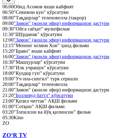
06:00
Обид Асомов яхши кайфият
06:50
"Севимли кун" кўрсатуви
08:00
"Тақдирлар" теленовелла (такрор)
09:00
"Замон" (жонли эфир) информацион дастури
09:30
"Ойга саёҳат" мультфильм
11:30
"Шўрданак" кўрсатуви
12:00
"Замон" (жонли эфир) информацион дастури
12:15
"Менинг исмим Хон" ҳинд фильми
15:20
"Браво" яхши кайфият
16:00
"Замон" (жонли эфир) информацион дастури
16:30
"Машҳурлар" кўрсатуви
17:30
"Илк учрашув" кўрсатуви
18:00
"Кулдир гуп" кўрсатуви
19:00
"Уч опа-сингил" турк сериали
20:00
"Тақдирлар" теленовелла
21:00
"Замон" (жонли эфир) информацион дастури
21:20
"Болливуд баттл" кўрсатуви
23:00
"Қизил читтак" АҚШ фильми
01:00
"Сотқин" АҚШ фильми
03:20
"Топилсин ва йўқ қилинсин" фильм
05:30
Kino
ZO
ZO‘R TV