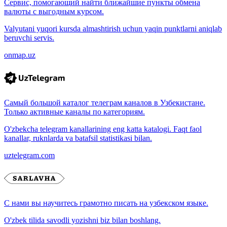
Сервис, помогающий найти ближайшие пункты обмена
валюты с выгодным курсом.
Valyutani yuqori kursda almashtirish uchun yaqin punktlarni aniqlab
beruvchi servis.
onmap.uz
Самый большой каталог телеграм каналов в Узбекистане.
Только активные каналы по категориям.
O'zbekcha telegram kanallarining eng katta katalogi. Faqt faol
kanallar, ruknlarda va batafsil statistikasi bilan.
uztelegram.com
С нами вы научитесь грамотно писать на узбекском языке.
O'zbek tilida savodli yozishni biz bilan boshlang.