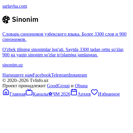
sarlavha.com
Словарь синонимов узбекского языка. Более 3300 слов и 900
синонимов.
O'zbek tilining sinonimlar lug'ati. Saytda 3300 tadan ortiq so'zlar,
900 ga yaqin sinonim so'zlar to'plamiga jamlangan.
sinonim.uz
Напишите нам
Facebook
Telegram
Instagram
© 2020–
2026
TvInfo.uz
Проект принадлежит
GoodGroup
и
Obuna
Главная
Каналы
⚽
ЧМ 2026
Архив
Избранное