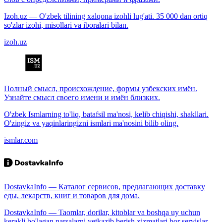
Izoh.uz — O'zbek tilining xalqona izohli lug'ati. 35 000 dan ortiq
so'zlar izohi, misollari va iboralari bilan.
izoh.uz
Полный смысл, происхождение, формы узбекских имён.
Узнайте смысл своего имени и имён близких.
O'zbek Ismlarning to'liq, batafsil ma'nosi, kelib chiqishi, shakllari.
O'zingiz va yaqinlaringizni ismlari ma'nosini bilib oling.
ismlar.com
DostavkaInfo — Каталог сервисов, предлагающих доставку
еды, лекарств, книг и товаров для дома.
DostavkaInfo — Taomlar, dorilar, kitoblar va boshqa uy uchun
kerakli bo'lagan narsalarni yetkazib berish xizmatlari bor servislar.