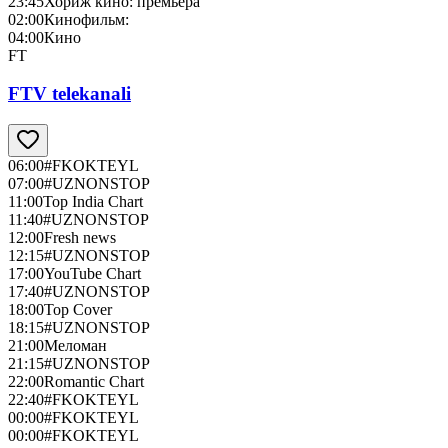
23:45
Хориж кино: премьера
02:00
Кинофильм:
04:00
Кино
FT
FTV telekanali
06:00
#FKOKTEYL
07:00
#UZNONSTOP
11:00
Top India Chart
11:40
#UZNONSTOP
12:00
Fresh news
12:15
#UZNONSTOP
17:00
YouTube Chart
17:40
#UZNONSTOP
18:00
Top Cover
18:15
#UZNONSTOP
21:00
Меломан
21:15
#UZNONSTOP
22:00
Romantic Chart
22:40
#FKOKTEYL
00:00
#FKOKTEYL
00:00
#FKOKTEYL