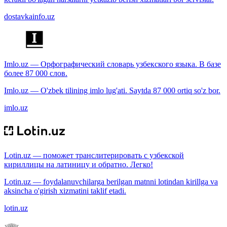
dostavkainfo.uz
Imlo.uz — Орфографический словарь узбекского языка. В базе
более 87 000 слов.
Imlo.uz — O'zbek tilining imlo lug'ati. Saytda 87 000 ortiq so'z bor.
imlo.uz
Lotin.uz — поможет транслитерировать с узбекской
кириллицы на латиницу и обратно. Легко!
Lotin.uz — foydalanuvchilarga berilgan matnni lotindan kirillga va
aksincha o'girish xizmatini taklif etadi.
lotin.uz