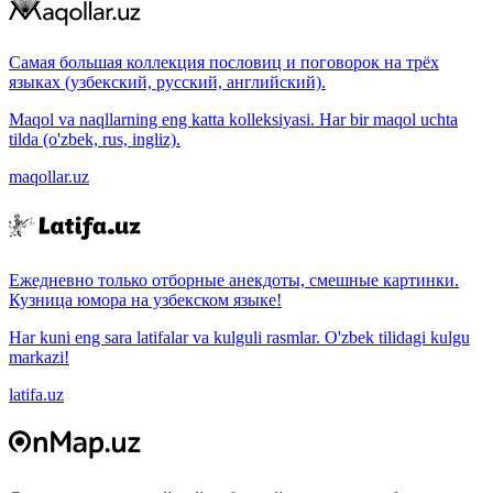
Самая большая коллекция пословиц и поговорок на трёх
языках (узбекский, русский, английский).
Maqol va naqllarning eng katta kolleksiyasi. Har bir maqol uchta
tilda (o'zbek, rus, ingliz).
maqollar.uz
Ежедневно только отборные анекдоты, смешные картинки.
Кузница юмора на узбекском языке!
Har kuni eng sara latifalar va kulguli rasmlar. O'zbek tilidagi kulgu
markazi!
latifa.uz