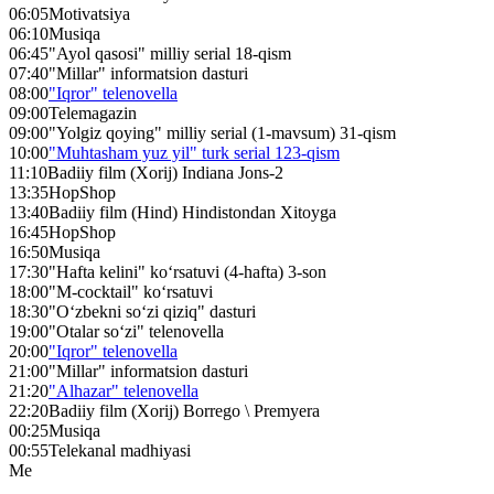
06:05
Motivatsiya
06:10
Musiqa
06:45
"Ayol qasosi" milliy serial 18-qism
07:40
"Millar" informatsion dasturi
08:00
"Iqror" telenovella
09:00
Telemagazin
09:00
"Yolgiz qoying" milliy serial (1-mavsum) 31-qism
10:00
"Muhtasham yuz yil" turk serial 123-qism
11:10
Badiiy film (Xorij) Indiana Jons-2
13:35
HopShop
13:40
Badiiy film (Hind) Hindistondan Xitoyga
16:45
HopShop
16:50
Musiqa
17:30
"Hafta kelini" ko‘rsatuvi (4-hafta) 3-son
18:00
"M-cocktail" ko‘rsatuvi
18:30
"O‘zbekni so‘zi qiziq" dasturi
19:00
"Otalar so‘zi" telenovella
20:00
"Iqror" telenovella
21:00
"Millar" informatsion dasturi
21:20
"Alhazar" telenovella
22:20
Badiiy film (Xorij) Borrego \ Premyera
00:25
Musiqa
00:55
Telekanal madhiyasi
Me