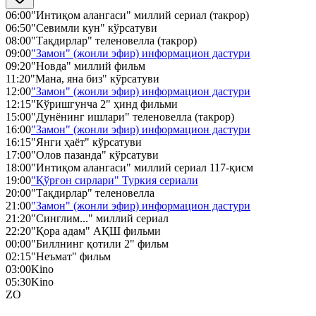
06:00
"Интиқом алангаси" миллий сериал (такрор)
06:50
"Севимли кун" кўрсатуви
08:00
"Тақдирлар" теленовелла (такрор)
09:00
"Замон" (жонли эфир) информацион дастури
09:20
"Новда" миллий фильм
11:20
"Мана, яна биз" кўрсатуви
12:00
"Замон" (жонли эфир) информацион дастури
12:15
"Кўришгунча 2" ҳинд фильми
15:00
"Дунёнинг ишлари" теленовелла (такрор)
16:00
"Замон" (жонли эфир) информацион дастури
16:15
"Янги ҳаёт" кўрсатуви
17:00
"Олов пазанда" кўрсатуви
18:00
"Интиқом алангаси" миллий сериал 117-қисм
19:00
"Қўрғон сирлари" Туркия сериали
20:00
"Тақдирлар" теленовелла
21:00
"Замон" (жонли эфир) информацион дастури
21:20
"Синглим..." миллий сериал
22:20
"Қора адам" АҚШ фильми
00:00
"Биллнинг қотили 2" фильм
02:15
"Неъмат" фильм
03:00
Kino
05:30
Kino
ZO