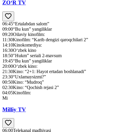
ZO‘R TV
06:45
“Ertalabdan salom”
09:00
“Bu kun” yangiliklar
09:20
Oilaviy kinofilm:
11:30
Kinofilm: “Karib dengizi qaroqchilari 2”
14:10
Kinokomediya:
16:30
O‘zbek kino
18:50
"Нukm” seriali 2-mavsum
19:45
“Bu kun” yangiliklar
20:00
O‘zbek kino:
21:30
Kino: “2+1: Hayot ertadan boshlanadi”
23:30
“Uxlamaysizmi?”
00:50
Kino: “Mudroq”
02:30
Kino: “Qochish rejasi 2”
04:05
Kinofilm:
Mi
Milliy TV
06:00
Telekanal madhiyasi