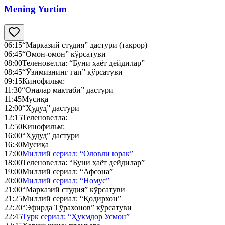
Mening Yurtim
06:15
“Марказий студия” дастури (такрор)
06:45
“Омон-омон” кўрсатуви
08:00
Теленовелла: “Буни ҳаёт дейдилар”
08:45
“Ўзимизнинг гап” кўрсатуви
09:15
Кинофильм:
11:30
“Оналар мактаби” дастури
11:45
Мусиқа
12:00
“Ҳудуд” дастури
12:15
Теленовелла:
12:50
Кинофильм:
16:00
“Ҳудуд” дастури
16:30
Мусиқа
17:00
Миллий сериал: “Оловли юрак”
18:00
Теленовелла: “Буни ҳаёт дейдилар”
19:00
Миллий сериал: “Афсона”
20:00
Миллий сериал: “Номус”
21:00
“Марказий студия” кўрсатуви
21:25
Миллий сериал: “Қодирхон”
22:20
“Эфирда Тўрахонов” кўрсатуви
22:45
Турк сериал: “Ҳукмдор Усмон”