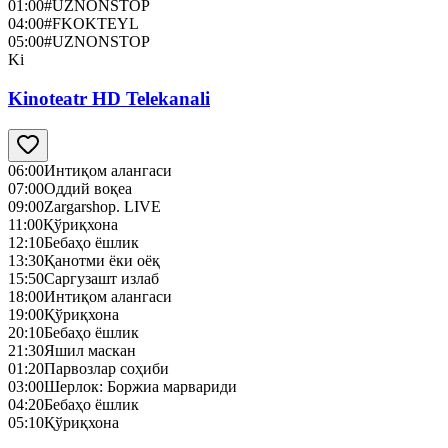
01:00
#UZNONSTOP
04:00
#FKOKTEYL
05:00
#UZNONSTOP
Ki
Kinoteatr HD Telekanali
06:00
Интиқом алангаси
07:00
Оддий воқеа
09:00
Zargarshop. LIVE
11:00
Қўриқхона
12:10
Бебаҳо ёшлик
13:30
Қанотми ёки оёқ
15:50
Саргузашт излаб
18:00
Интиқом алангаси
19:00
Қўриқхона
20:10
Бебаҳо ёшлик
21:30
Яшил маскан
01:20
Парвозлар соҳиби
03:00
Шерлок: Боржиа марвариди
04:20
Бебаҳо ёшлик
05:10
Қўриқхона